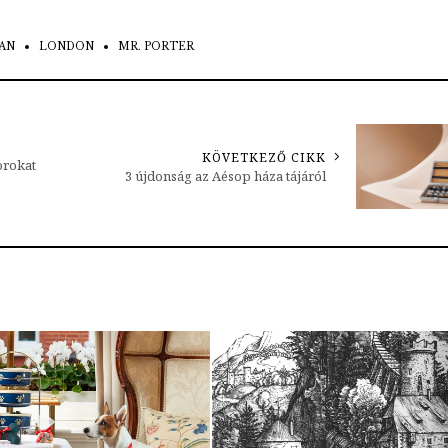
AN
LONDON
MR. PORTER
KÖVETKEZŐ CIKK
orokat
3 újdonság az Aésop háza tájáról