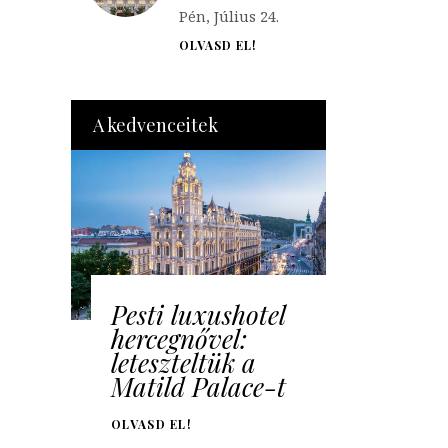
Pén, Július 24.
OLVASD EL!
A kedvenceitek
Pesti luxushotel
hercegnővel:
leteszteltük a
Matild Palace-t
OLVASD EL!