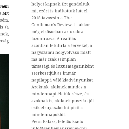
helyet kapnak. Ezt gondoltuk
 nem
mi, ezért is indítottuk hát el
 a
Mr.
2018 tavaszán a The
csém.
Gentleman's Review-t - akkor
is (a
még elsősorban az urakra
őnek,
fazonírozva. A realitás
onság
azonban felülírta a terveket, a
nagyszámú hölgyolvasó miatt
ma már csak szimplán
társasági és luxusmagazinként
szerkesztjük az immár
napilappá váló kiadványunkat.
Azoknak, akiknek mindez a
mindennapi életük része, és
azoknak is, akiknek pusztán jól
esik elrugaszkodni picit a
mindennapoktól.
Pécsi Balázs, felelős kiadó
info@gentlemansreview.hu