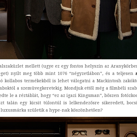
alszaküzlet mellett (ugye ez egy fontos helyszín az Aranykörben
get) nyílt meg több mint 1076 “négyzetlábon”, és a teljesen
ló kollabos termékekből is lehet válogatni a Mackintosh zakók
boktól a szemüvegkeretekig. Mondjuk ettől még a filmbéli sza
te le a réztáblát, hogy “ez az igazi Kingsman”, bőszen fotózk
zt talán egy kicsit túlontúl is lelkendezősre sikeredett, bocs
s luxusmárka születik a hype-nak köszönhetően?