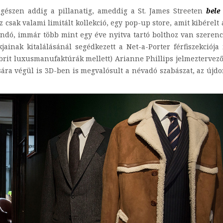
egészen addig a pillanatig, ameddig a St. James Streeten
bele
z csak valami limitált kollekció, egy pop-up store, amit kibérelt
andó, immár több mint egy éve nyitva tartó bolthoz van szeren
jainak kitalálásánál segédkezett a Net-a-Porter férfiszekciója 
brit luxusmanufaktúrák mellett) Arianne Phillips jelmeztervez
a végül is 3D-ben is megvalósult a névadó szabászat, az újd