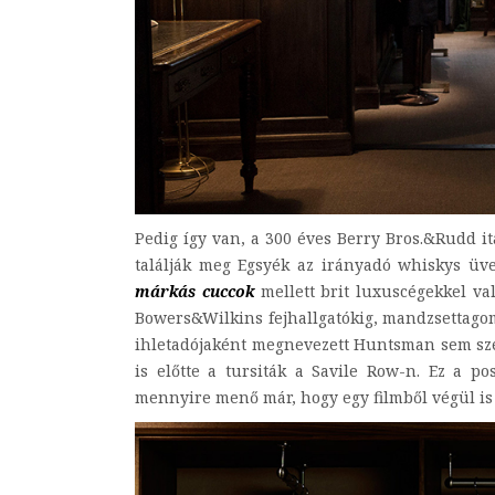
Pedig így van, a 300 éves Berry Bros.&Rudd it
találják meg Egsyék az irányadó whiskys üve
márkás cuccok
mellett brit luxuscégekkel va
Bowers&Wilkins fejhallgatókig, mandzsettagom
ihletadójaként megnevezett Huntsman sem szed
is előtte a tursiták a Savile Row-n. Ez a pos
mennyire menő már, hogy egy filmből végül i