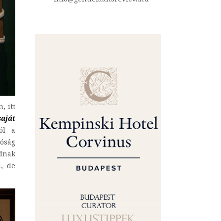
, itt
saját
tól a
bóság
odnak
i, de