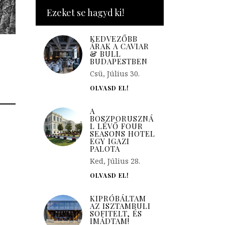
Ezeket se hagyd ki!
KEDVEZŐBB
ÁRAK A CAVIAR
& BULL
BUDAPESTBEN
Csü, Július 30.
OLVASD EL!
A
BOSZPORUSZNÁ
L LÉVŐ FOUR
SEASONS HOTEL
EGY IGAZI
PALOTA
Ked, Július 28.
OLVASD EL!
KIPRÓBÁLTAM
AZ ISZTAMBULI
SOFITELT, ÉS
IMÁDTAM!