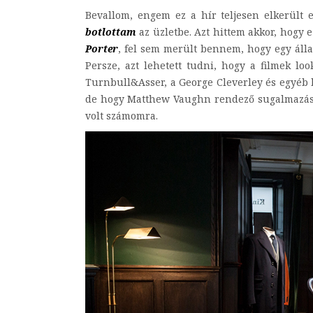
Bevallom, engem ez a hír teljesen elkerült 
botlottam
az üzletbe. Azt hittem akkor, hogy e
Porter
, fel sem merült bennem, hogy egy áll
Persze, azt lehetett tudni, hogy a filmek look
Turnbull&Asser, a George Cleverley és egyéb 
de hogy Matthew Vaughn rendező sugalmazásár
volt számomra.