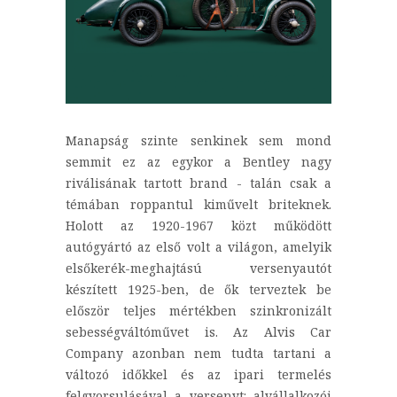
Manapság szinte senkinek sem mond
semmit ez az egykor a Bentley nagy
riválisának tartott brand - talán csak a
témában roppantul kiművelt briteknek.
Holott az 1920-1967 közt működött
autógyártó az első volt a világon, amelyik
elsőkerék-meghajtású versenyautót
készített 1925-ben, de ők terveztek be
először teljes mértékben szinkronizált
sebességváltóművet is. Az Alvis Car
Company azonban nem tudta tartani a
változó időkkel és az ipari termelés
felgyorsulásával a versenyt: alvállalkozói