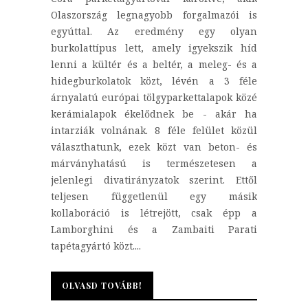
Olaszország legnagyobb forgalmazói is
egyúttal. Az eredmény egy olyan
burkolattípus lett, amely igyekszik híd
lenni a kültér és a beltér, a meleg- és a
hidegburkolatok közt, lévén a 3 féle
árnyalatú európai tölgyparkettalapok közé
kerámialapok ékelődnek be - akár ha
intarziák volnának. 8 féle felület közül
választhatunk, ezek közt van beton- és
márványhatású is természetesen a
jelenlegi divatirányzatok szerint. Ettől
teljesen függetlenül egy másik
kollaboráció is létrejött, csak épp a
Lamborghini és a Zambaiti Parati
tapétagyártó közt....
OLVASD TOVÁBB!
OLVASD TOVÁBB!