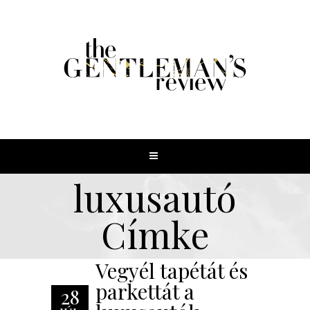
luxusautó
Címke
Vegyél tapétát és
parkettát a
28