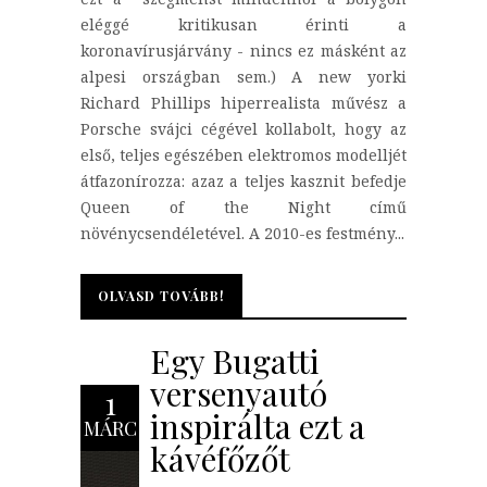
eléggé kritikusan érinti a
koronavírusjárvány - nincs ez másként az
alpesi országban sem.) A new yorki
Richard Phillips hiperrealista művész a
Porsche svájci cégével kollabolt, hogy az
első, teljes egészében elektromos modelljét
átfazonírozza: azaz a teljes kasznit befedje
Queen of the Night című
növénycsendéletével. A 2010-es festmény...
OLVASD TOVÁBB!
OLVASD TOVÁBB!
Egy Bugatti
versenyautó
1
inspirálta ezt a
MÁRC
kávéfőzőt