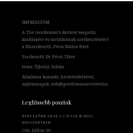
IMPRESSZUM
A The Gentleman’s Review magazin
kiadásáért és tartalmának szerkesztéséért
a főszerkesztő, Pécsi Balázs felel.
Szerkesztő: Dr. Pécsi Tibor
Fotós: Újhelyi Zoltán
Általános kontakt, hirdetésfelvétel,
sajtóanyagok: info@gentlemansreview.hu
Legfrissebb posztok
KEDVEZŐBB ÁRAK A CAVIAR & BULL
BUDAPESTBEN
Csü, Július 30.