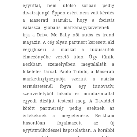
egyúttal, nem utolsó sorban pedig
divatrajongó. Éppen ezért nem volt kérdés
a Maserati számára, hogy a focistát
válassza globális márkanagykövetének -
írja a Drive Me Baby női autós és trend
magazin. A cég olyan partnert keresett, aki
végigkíséri a márkát a luxusautók
élmezőnyébe vezető úton. Úgy tűnik,
Beckham személyében megtalálták a
tökéletes társat. Paolo Tubito, a Maserati
marketingigazgatója szerint a márka
természeténél fogva egy innovatív,
szenvedélyből fakadó és mindazonáltal
egyedi dizájnt testesít meg. A Daviddel
kötött partnerség pedig ezeknek az
értékeknek a megjelenése. Beckham
hasonlóan fogalmazott az új
együttműködéssel kapcsolatban. A korábbi