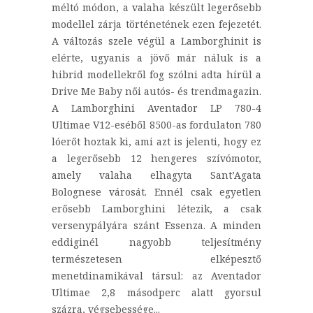
méltó módon, a valaha készült legerősebb
modellel zárja történetének ezen fejezetét.
A változás szele végül a Lamborghinit is
elérte, ugyanis a jövő már náluk is a
hibrid modellekről fog szólni adta hírül a
Drive Me Baby női autós- és trendmagazin.
A Lamborghini Aventador LP 780-4
Ultimae V12-eséből 8500-as fordulaton 780
lóerőt hoztak ki, ami azt is jelenti, hogy ez
a legerősebb 12 hengeres szívómotor,
amely valaha elhagyta Sant’Agata
Bolognese városát. Ennél csak egyetlen
erősebb Lamborghini létezik, a csak
versenypályára szánt Essenza. A minden
eddiginél nagyobb teljesítmény
természetesen elképesztő
menetdinamikával társul: az Aventador
Ultimae 2,8 másodperc alatt gyorsul
százra, végsebessége...