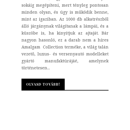
sokáig megépíteni, mert tényleg pontosan
minden olyan, és úgy is működik benne,
mint az igaziban. Az 1000 db alkatrészből
álló járgánynak világítanak a lámpái, és a
küszöbe is, ha kinyitjuk az ajtaját. Bár
nagyon hasonló, ez a darab nem a híres
Amalgam Collection terméke, a világ talán
vezető, luxus- és versenyautó modelleket
gyártó manufaktúrájáé, amelynek
történetesen...
OLVASD TOVÁBB!
OLVASD TOVÁBB!