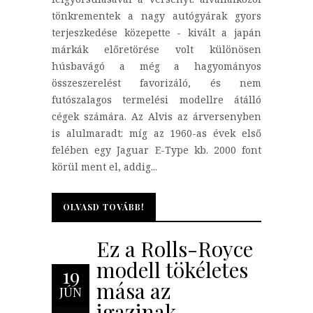
tönkrementek a nagy autógyárak gyors
terjeszkedése közepette - kivált a japán
márkák előretörése volt különösen
húsbavágó a még a hagyományos
összeszerelést favorizáló, és nem
futószalagos termelési modellre átálló
cégek számára. Az Alvis az árversenyben
is alulmaradt: míg az 1960-as évek első
felében egy Jaguar E-Type kb. 2000 font
körül ment el, addig...
OLVASD TOVÁBB!
OLVASD TOVÁBB!
Ez a Rolls-Royce
modell tökéletes
19
mása az
JÚN
igazinak