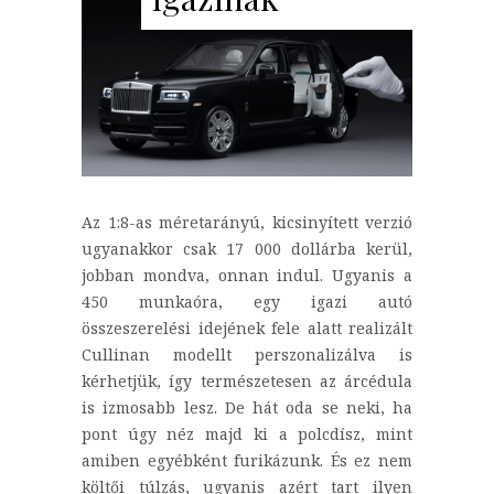
Az 1:8-as méretarányú, kicsinyített verzió
ugyanakkor csak 17 000 dollárba kerül,
jobban mondva, onnan indul. Ugyanis a
450 munkaóra, egy igazi autó
összeszerelési idejének fele alatt realizált
Cullinan modellt perszonalizálva is
kérhetjük, így természetesen az árcédula
is izmosabb lesz. De hát oda se neki, ha
pont úgy néz majd ki a polcdísz, mint
amiben egyébként furikázunk. És ez nem
költői túlzás, ugyanis azért tart ilyen