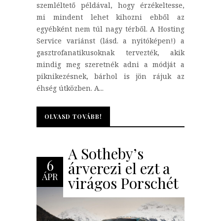
szemléltető példával, hogy érzékeltesse,
mi mindent lehet kihozni ebből az
egyébként nem túl nagy térből. A Hosting
Service variánst (lásd. a nyitóképen!) a
gasztrofanatikusoknak tervezték, akik
mindig meg szeretnék adni a módját a
piknikezésnek, bárhol is jön rájuk az
éhség útközben. A...
OLVASD TOVÁBB!
OLVASD TOVÁBB!
A Sotheby’s
6
árverezi el ezt a
ÁPR
virágos Porschét