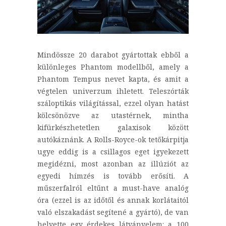
Mindössze 20 darabot gyártottak ebből a
különleges Phantom modellből, amely a
Phantom Tempus nevet kapta, és amit a
végtelen univerzum ihletett. Teleszórták
száloptikás világítással, ezzel olyan hatást
kölcsönözve az utastérnek, mintha
kifürkészhetetlen galaxisok között
autókáznánk. A Rolls-Royce-ok tetőkárpitja
ugye eddig is a csillagos eget igyekezett
megidézni, most azonban az illúziót az
egyedi hímzés is tovább erősíti. A
műszerfalról eltűnt a must-have analóg
óra (ezzel is az időtől és annak korlátaitól
való elszakadást segítené a gyártó), de van
helyette egy érdekes látványelem: a 100