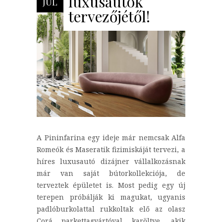
luxusautók
JÚL
tervezőjétől!
A Pininfarina egy ideje már nemcsak Alfa
Romeók és Maseratik fizimiskáját tervezi, a
híres luxusautó dizájner vállalkozásnak
már van saját bútorkollekciója, de
terveztek épületet is. Most pedig egy új
terepen próbálják ki magukat, ugyanis
padlóburkolattal rukkoltak elő az olasz
Corá parkettagyártóval karöltve, akik