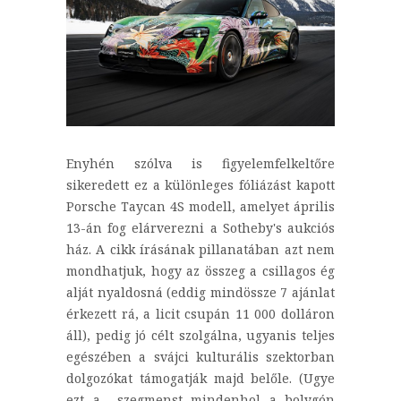
Enyhén szólva is figyelemfelkeltőre
sikeredett ez a különleges fóliázást kapott
Porsche Taycan 4S modell, amelyet április
13-án fog elárverezni a Sotheby's aukciós
ház. A cikk írásának pillanatában azt nem
mondhatjuk, hogy az összeg a csillagos ég
alját nyaldosná (eddig mindössze 7 ajánlat
érkezett rá, a licit csupán 11 000 dolláron
áll), pedig jó célt szolgálna, ugyanis teljes
egészében a svájci kulturális szektorban
dolgozókat támogatják majd belőle. (Ugye
ezt a szegmenst mindenhol a bolygón