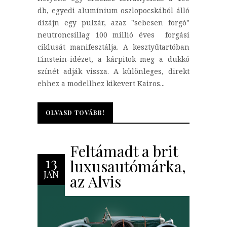
db, egyedi alumínium oszlopocskából álló
dizájn egy pulzár, azaz "sebesen forgó"
neutroncsillag 100 millió éves forgási
ciklusát manifesztálja. A kesztyűtartóban
Einstein-idézet, a kárpitok meg a dukkó
színét adják vissza. A különleges, direkt
ehhez a modellhez kikevert Kairos...
OLVASD TOVÁBB!
OLVASD TOVÁBB!
Feltámadt a brit
13
luxusautómárka,
JAN
az Alvis