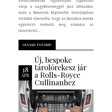
szexszimbólum ugyanolyan izgatottan
várja a nagykövetséggel járó időszakot,
mint a Maserati képviselői. Interjújában
továbbá elmondta, hogy az ikonikus márka
egyszerre testesíti meg számára az
innovációt,...
OLVASD TOVÁBB!
OLVASD TOVÁBB!
Új, bespoke
tárolórekesz jár
18
a Rolls-Royce
ÁPR
Cullinanhez