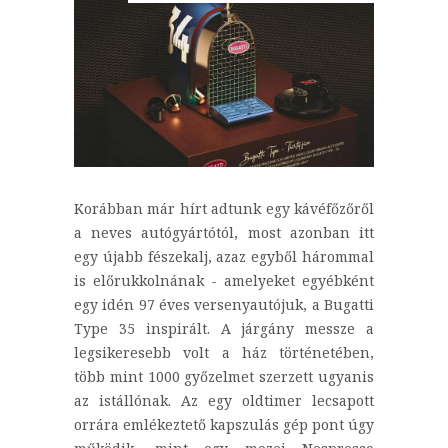
Korábban már hírt adtunk egy kávéfőzőről
a neves autógyártótól, most azonban itt
egy újabb fészekalj, azaz egyből hárommal
is előrukkolnának - amelyeket egyébként
egy idén 97 éves versenyautójuk, a Bugatti
Type 35 inspirált. A járgány messze a
legsikeresebb volt a ház történetében,
több mint 1000 győzelmet szerzett ugyanis
az istállónak. Az egy oldtimer lecsapott
orrára emlékeztető kapszulás gép pont úgy