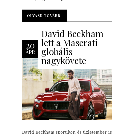
OLVASD TOVÁBB!
OLVASD TOVÁBB!
David Beckham
lett a Maserati
20
globális
ÁPR
nagykövete
David Beckham sportikon és üzletember is