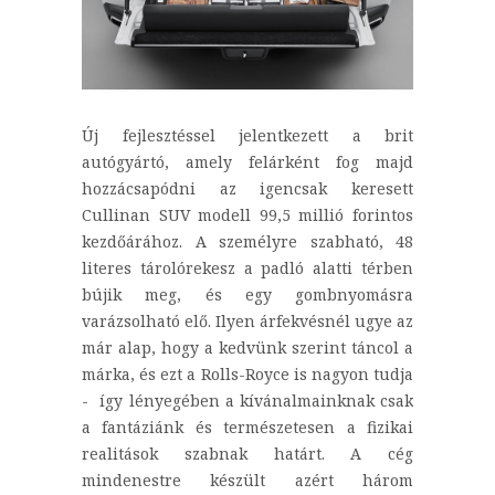
Új fejlesztéssel jelentkezett a brit
autógyártó, amely felárként fog majd
hozzácsapódni az igencsak keresett
Cullinan SUV modell 99,5 millió forintos
kezdőárához. A személyre szabható, 48
literes tárolórekesz a padló alatti térben
bújik meg, és egy gombnyomásra
varázsolható elő. Ilyen árfekvésnél ugye az
már alap, hogy a kedvünk szerint táncol a
márka, és ezt a Rolls-Royce is nagyon tudja
- így lényegében a kívánalmainknak csak
a fantáziánk és természetesen a fizikai
realitások szabnak határt. A cég
mindenestre készült azért három