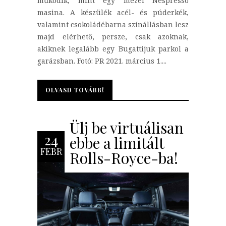
működik, mint egy mezei Nespresso
masina. A készülék acél- és púderkék,
valamint csokoládébarna színállásban lesz
majd elérhető, persze, csak azoknak,
akiknek legalább egy Bugattijuk parkol a
garázsban. Fotó: PR 2021. március 1....
OLVASD TOVÁBB!
OLVASD TOVÁBB!
Ülj be virtuálisan
24
ebbe a limitált
FEBR
Rolls-Royce-ba!