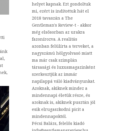
helyet kapnak. Ezt gondoltuk
mi, ezért is indítottuk hát el
2018 tavaszán a The
Gentleman's Review-t - akkor
még elsősorban az urakra
tti
fazonírozva. A realitás
azonban felülírta a terveket, a
iánk
nagyszámú hölgyolvasó miatt
al,
ma már csak szimplán
st
társasági és luxusmagazinként
nek,
szerkesztjük az immár
napilappá váló kiadványunkat.
Azoknak, akiknek mindez a
mindennapi életük része, és
azoknak is, akiknek pusztán jól
esik elrugaszkodni picit a
mindennapoktól.
Pécsi Balázs, felelős kiadó
info@gentlemansreview.hu