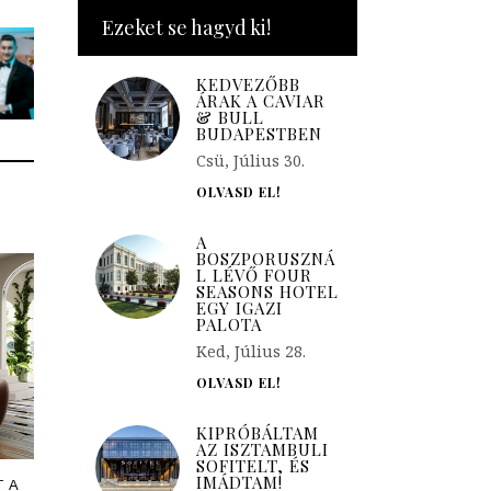
Ezeket se hagyd ki!
KEDVEZŐBB
ÁRAK A CAVIAR
& BULL
BUDAPESTBEN
Csü, Július 30.
OLVASD EL!
A
BOSZPORUSZNÁ
L LÉVŐ FOUR
SEASONS HOTEL
EGY IGAZI
PALOTA
Ked, Július 28.
OLVASD EL!
KIPRÓBÁLTAM
AZ ISZTAMBULI
SOFITELT, ÉS
IMÁDTAM!
 A