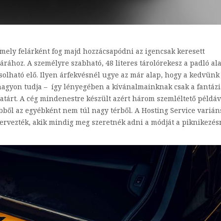
, amely felárként fog majd hozzácsapódni az igencsak keresett
rához. A személyre szabható, 48 literes tárolórekesz a padló ala
olható elő. Ilyen árfekvésnél ugye az már alap, hogy a kedvünk
s nagyon tudja – így lényegében a kívánalmainknak csak a fantáz
határt. A cég mindenestre készült azért három szemléltető példáv
bből az egyébként nem túl nagy térből. A Hosting Service varián
tervezték, akik mindig meg szeretnék adni a módját a piknikezés