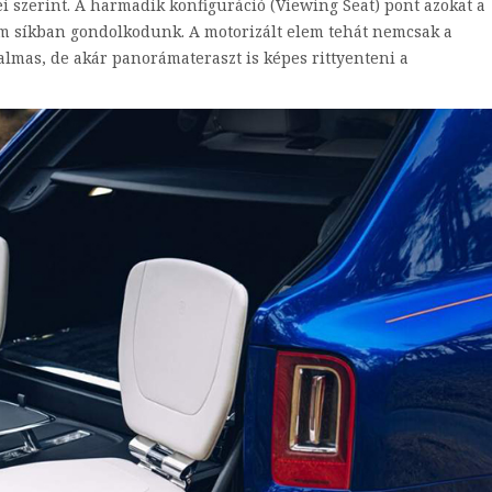
 szerint. A harmadik konfiguráció (Viewing Seat) pont azokat a
em síkban gondolkodunk. A motorizált elem tehát nemcsak a
lmas, de akár panorámateraszt is képes rittyenteni a