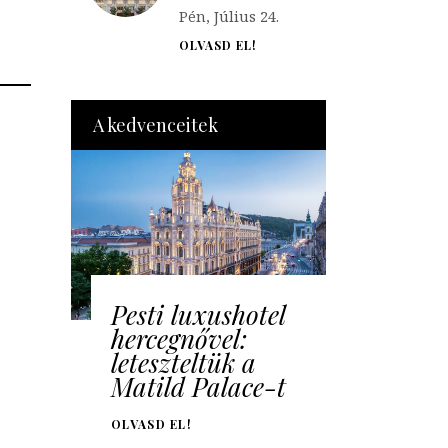
Pén, Július 24.
OLVASD EL!
A kedvenceitek
Pesti luxushotel
hercegnővel:
leteszteltük a
Matild Palace-t
OLVASD EL!