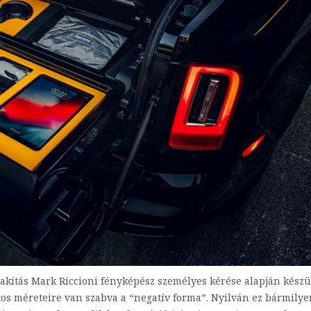
lakítás Mark Riccioni fényképész személyes kérése alapján készül
ntos méreteire van szabva a “negatív forma”. Nyilván ez bármilye