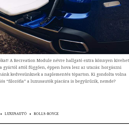
ókat! A Recreation Module névre hallgató extra könnyen kivehet
a gyártól attól függően, éppen hova lesz az utazás: horgászni
ánk kedvesünknek a naplementés tóparton. Ki gondolta volna
ós “filozófia” a luxusautók piacára is begyűrűzik, nemde?
LUXUSAUTÓ
ROLLS-ROYCE