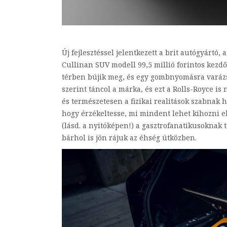
Új fejlesztéssel jelentkezett a brit autógyártó
Cullinan SUV modell 99,5 millió forintos kezdőá
térben bújik meg, és egy gombnyomásra varázs
szerint táncol a márka, és ezt a Rolls-Royce i
és természetesen a fizikai realitások szabnak 
hogy érzékeltesse, mi mindent lehet kihozni e
(lásd. a nyitóképen!) a gasztrofanatikusoknak 
bárhol is jön rájuk az éhség útközben.