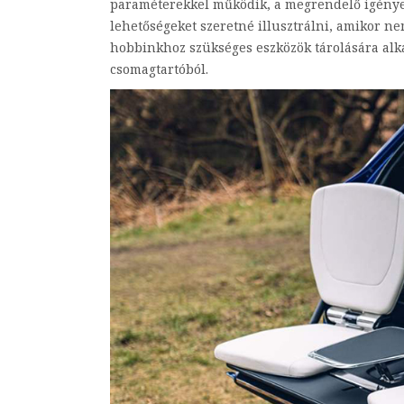
paraméterekkel működik, a megrendelő igényei
lehetőségeket szeretné illusztrálni, amikor n
hobbinkhoz szükséges eszközök tárolására alka
csomagtartóból.