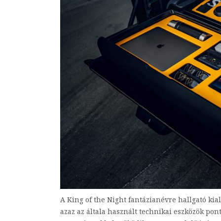
A King of the Night fantázianévre hallgató kia
azaz az általa használt technikai eszközök po