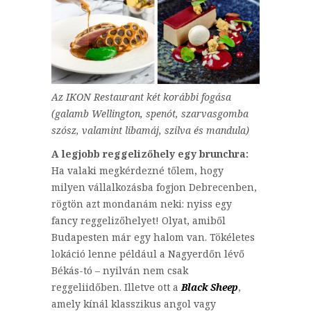
Az IKON Restaurant két korábbi fogása
(galamb Wellington, spenót, szarvasgomba
szósz, valamint libamáj, szilva és mandula)
A legjobb reggelizőhely egy brunchra:
Ha valaki megkérdezné tőlem, hogy
milyen vállalkozásba fogjon Debrecenben,
rögtön azt mondanám neki: nyiss egy
fancy reggelizőhelyet! Olyat, amiből
Budapesten már egy halom van. Tökéletes
lokáció lenne például a Nagyerdőn lévő
Békás-tó – nyilván nem csak
reggeliidőben. Illetve ott a
Black Sheep
,
amely kínál klasszikus angol vagy