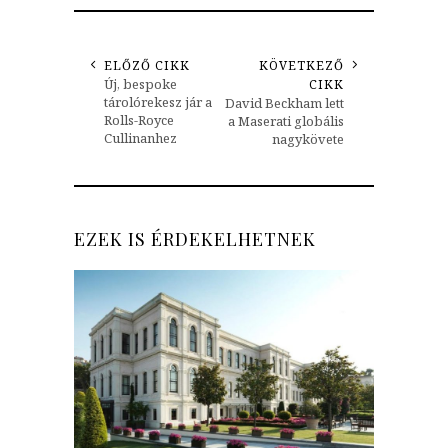
ELŐZŐ CIKK
KÖVETKEZŐ
Új, bespoke
CIKK
tárolórekesz jár a
David Beckham lett
Rolls-Royce
a Maserati globális
Cullinanhez
nagykövete
EZEK IS ÉRDEKELHETNEK