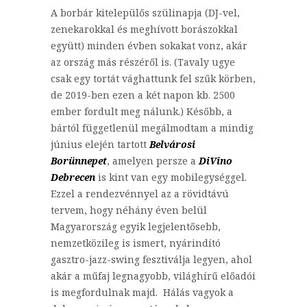
A borbár kitelepülős szülinapja (DJ-vel,
zenekarokkal és meghívott borászokkal
együtt) minden évben sokakat vonz, akár
az ország más részéről is. (Tavaly ugye
csak egy tortát vághattunk fel szűk körben,
de 2019-ben ezen a két napon kb. 2500
ember fordult meg nálunk.) Később, a
bártól függetlenül megálmodtam a mindig
június elején tartott
Belvárosi
Borünnepet
, amelyen persze a
DiVino
Debrecen
is kint van egy mobilegységgel.
Ezzel a rendezvénnyel az a rövidtávú
tervem, hogy néhány éven belül
Magyarország egyik legjelentősebb,
nemzetközileg is ismert, nyárindító
gasztro-jazz-swing fesztiválja legyen, ahol
akár a műfaj legnagyobb, világhírű előadói
is megfordulnak majd. Hálás vagyok a