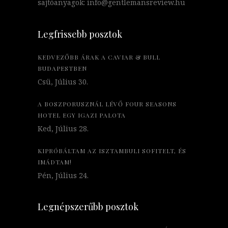
sajtóanyagok: info@gentlemansreview.hu
Legfrissebb posztok
KEDVEZŐBB ÁRAK A CAVIAR & BULL
BUDAPESTBEN
Csü, Július 30.
A BOSZPORUSZNÁL LÉVŐ FOUR SEASONS
HOTEL EGY IGAZI PALOTA
Ked, Július 28.
KIPRÓBÁLTAM AZ ISZTAMBULI SOFITELT, ÉS
IMÁDTAM!
Pén, Július 24.
Legnépszerűbb posztok