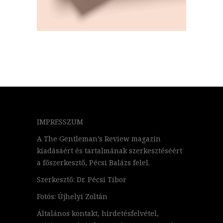
IMPRESSZUM
A The Gentleman’s Review magazin
kiadásáért és tartalmának szerkesztéséért
a főszerkesztő, Pécsi Balázs felel.
Szerkesztő: Dr. Pécsi Tibor
Fotós: Újhelyi Zoltán
Általános kontakt, hirdetésfelvétel,