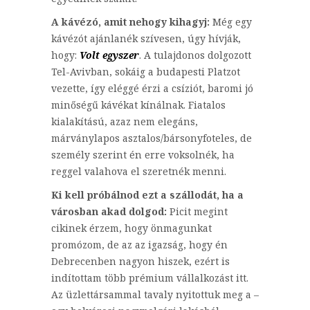
A kávézó, amit nehogy kihagyj:
Még egy
kávézót ajánlanék szívesen, úgy hívják,
hogy:
Volt egyszer
. A tulajdonos dolgozott
Tel-Avivban, sokáig a budapesti Platzot
vezette, így eléggé érzi a csíziót, baromi jó
minőségű kávékat kínálnak. Fiatalos
kialakítású, azaz nem elegáns,
márványlapos asztalos/bársonyfoteles, de
személy szerint én erre voksolnék, ha
reggel valahova el szeretnék menni.
Ki kell próbálnod ezt a szállodát, ha a
városban akad dolgod:
Picit megint
cikinek érzem, hogy önmagunkat
promózom, de az az igazság, hogy én
Debrecenben nagyon hiszek, ezért is
indítottam több prémium vállalkozást itt.
Az üzlettársammal tavaly nyitottuk meg a –