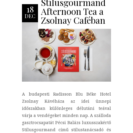
Stílusgourmand
18
Afternoon Tea a
DEC
Zsolnay Caféban
A budapesti Radisson Blu Béke Hotel
Zsolnay Kávéháza az idei ünnepi
időszakban különleges délutáni teával
várja a vendégeket minden nap. A szálloda
gasztrocsapatát Pécsi Balázs luxusszakértő
Stílusgourmand című stílustanácsadó és