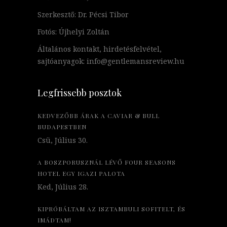
Szerkesztő: Dr. Pécsi Tibor
Fotós: Újhelyi Zoltán
Általános kontakt, hirdetésfelvétel,
sajtóanyagok: info@gentlemansreview.hu
Legfrissebb posztok
KEDVEZŐBB ÁRAK A CAVIAR & BULL
BUDAPESTBEN
Csü, Július 30.
A BOSZPORUSZNÁL LÉVŐ FOUR SEASONS
HOTEL EGY IGAZI PALOTA
Ked, Július 28.
KIPRÓBÁLTAM AZ ISZTAMBULI SOFITELT, ÉS
IMÁDTAM!