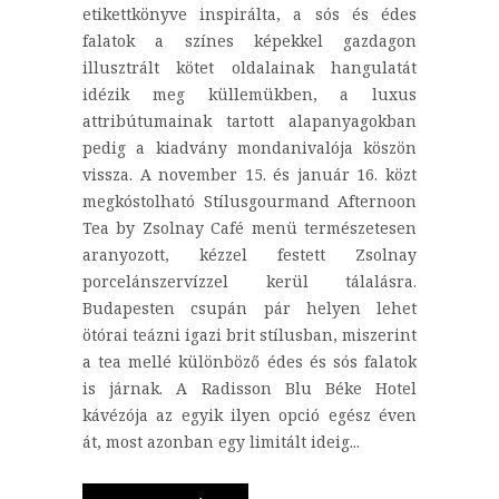
etikettkönyve inspirálta, a sós és édes
falatok a színes képekkel gazdagon
illusztrált kötet oldalainak hangulatát
idézik meg küllemükben, a luxus
attribútumainak tartott alapanyagokban
pedig a kiadvány mondanivalója köszön
vissza. A november 15. és január 16. közt
megkóstolható Stílusgourmand Afternoon
Tea by Zsolnay Café menü természetesen
aranyozott, kézzel festett Zsolnay
porcelánszervízzel kerül tálalásra.
Budapesten csupán pár helyen lehet
ötórai teázni igazi brit stílusban, miszerint
a tea mellé különböző édes és sós falatok
is járnak. A Radisson Blu Béke Hotel
kávézója az egyik ilyen opció egész éven
át, most azonban egy limitált ideig...