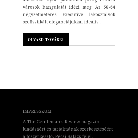
városok hangulatát idézi meg. Az 58-64
négyzetméteres Executive lakosztályok
szofisztikált eleganciájukkal ideális...
OLVASD TOVÁBB!
OLVASD TOVÁBB!
IMPRESSZUM
A The Gentleman’s Review magazin
kiadásáért és tartalmának szerkesztéséért
a főszerkesztő, Pécsi Balázs felel.