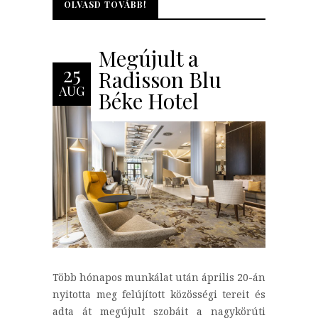
OLVASD TOVÁBB!
OLVASD TOVÁBB!
Megújult a
25
Radisson Blu
AUG
Béke Hotel
Több hónapos munkálat után április 20-án
nyitotta meg felújított közösségi tereit és
adta át megújult szobáit a nagykörúti