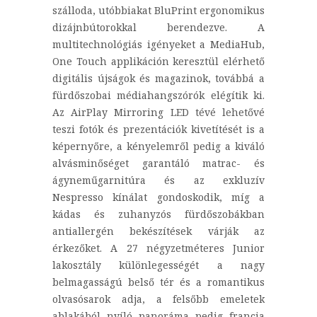
szálloda, utóbbiakat BluPrint ergonomikus
dizájnbútorokkal berendezve. A
multitechnológiás igényeket a MediaHub,
One Touch applikáción keresztül elérhető
digitális újságok és magazinok, továbbá a
fürdőszobai médiahangszórók elégítik ki.
Az AirPlay Mirroring LED tévé lehetővé
teszi fotók és prezentációk kivetítését is a
képernyőre, a kényelemről pedig a kiváló
alvásminőséget garantáló matrac- és
ágyneműgarnitúra és az exkluzív
Nespresso kínálat gondoskodik, míg a
kádas és zuhanyzós fürdőszobákban
antiallergén bekészítések várják az
érkezőket. A 27 négyzetméteres Junior
lakosztály különlegességét a nagy
belmagasságú belső tér és a romantikus
olvasósarok adja, a felsőbb emeletek
ablakából nyíló panoráma pedig francia