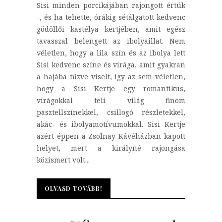
Sisi minden porcikájában rajongott értük
-, és ha tehette, órákig sétálgatott kedvenc
gödöllői kastélya kertjében, amit egész
tavasszal belengett az ibolyaillat. Nem
véletlen, hogy a lila szín és az ibolya lett
Sisi kedvenc színe és virága, amit gyakran
a hajába tűzve viselt, így az sem véletlen,
hogy a Sisi Kertje egy romantikus,
virágokkal teli világ finom
pasztellszínekkel, csillogó részletekkel,
akác- és ibolyamotívumokkal. Sisi Kertje
azért éppen a Zsolnay Kávéházban kapott
helyet, mert a királyné rajongása
közismert volt...
OLVASD TOVÁBB!
OLVASD TOVÁBB!