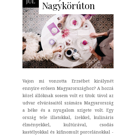
JÚL
Nagykörúton
Vajon mi vonzotta Erzsébet királynét
ennyire erősen Magyarországhoz? A hozzá
közel állóknak sosem volt ez titok: távol az
udvar elvárásaitól számára Magyarország
a béke és a nyugalom szigete volt. Egy
ország tele illatokkal, ízekkel, kulináris
élményekkel, kultúrával, csodás
kastélyokkal és kifinomult porcelánokkal -