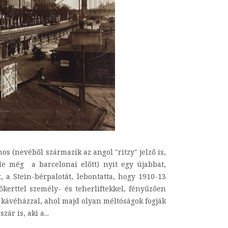
s (nevéből származik az angol "ritzy" jelző is,
(de még a barcelonai előtt) nyit egy újabbat,
 a Stein-bérpalotát, lebontatta, hogy 1910-13
tőkerttel személy- és teherliftekkel, fényűzően
s kávéházzal, ahol majd olyan méltóságok fogják
ár is, aki a...