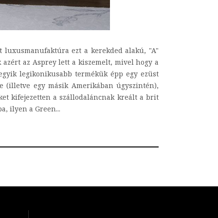
t luxusmanufaktúra ezt a kerekded alakú, "A"
azért az Asprey lett a kiszemelt, mivel hogy a
 egyik legikonikusabb termékük épp egy ezüst
te (illetve egy másik Amerikában úgyszintén),
et kifejezetten a szállodaláncnak kreált a brit
a, ilyen a Green...