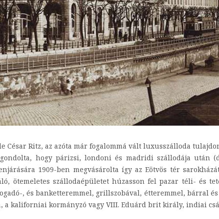
e César Ritz, az azóta már fogalommá vált luxusszálloda tulajdono
y gondolta, hogy párizsi, londoni és madridi szállodája után 
járására 1909-ben megvásárolta így az Eötvös tér sarokházát,
áló, ötemeletes szállodaépületet húzasson fel pazar téli- és te
 fogadó-, és banketteremmel, grillszobával, étteremmel, bárral é
 kaliforniai kormányzó vagy VIII. Eduárd brit király, indiai csász