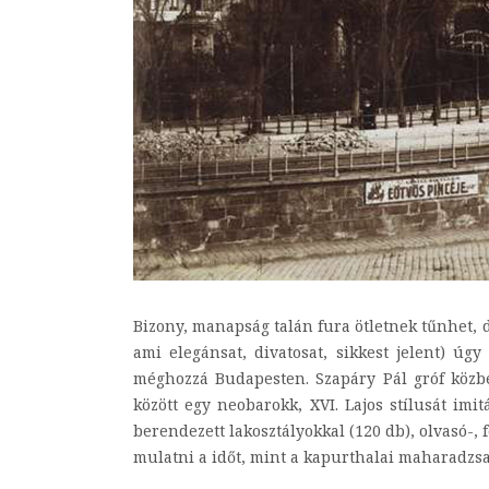
Bizony, manapság talán fura ötletnek tűnhet, d
ami elegánsat, divatosat, sikkest jelent) úg
méghozzá Budapesten. Szapáry Pál gróf közben
között egy neobarokk, XVI. Lajos stílusát imit
berendezett lakosztályokkal (120 db), olvasó-,
mulatni a időt, mint a kapurthalai maharadzsa, a