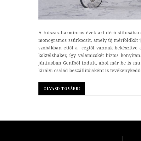
A húszas-harmincas évek art décó stílusában
monogramos zsúrkocsit, amely új mérföldkőt je
szobákban ettől a cégtől vannak bekészítve 
koktélshaker, így valamicskét biztos konyíta
júniusban Genfből indult, ahol már be is mutat
királyi család beszállítójaként is tevékenykedő
OLVASD TOVÁBB!
OLVASD TOVÁBB!