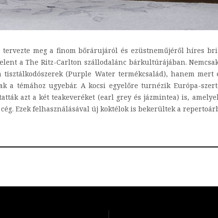
 tervezte meg a finom bőrárujáról és ezüstneműjéről híres bri
lent a The Ritz-Carlton szállodalánc bárkultúrájában. Nemcsak 
a tisztálkodószerek (Purple Water termékcsalád), hanem mert
nak a témához ugyebár. A kocsi egyelőre turnézik Európa-szer
ták azt a két teakeveréket (earl grey és jázmintea) is, amelyek
 cég. Ezek felhasználásával új koktélok is bekerültek a repertoárb