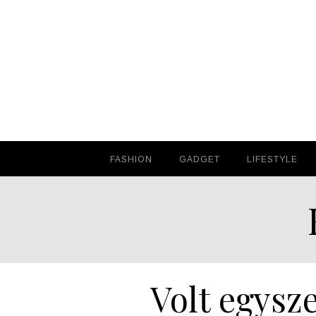
FASHION
FASHION
GADGET
GADGET
LIFESTYLE
LIFESTYLE
Volt egysz