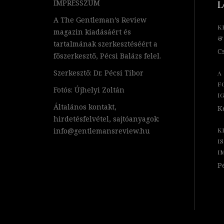
IMPRESSZUM
L
A The Gentleman’s Review
K
magazin kiadásáért és
&
tartalmának szerkesztéséért a
Cs
főszerkesztő, Pécsi Balázs felel.
Szerkesztő: Dr. Pécsi Tibor
A
F
Fotós: Újhelyi Zoltán
I
Általános kontakt,
Ke
hirdetésfelvétel, sajtóanyagok:
info@gentlemansreview.hu
K
I
I
Pé