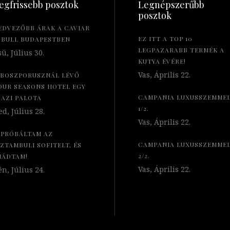
egfrissebb posztok
Legnépszerűbb
posztok
EDVEZŐBB ÁRAK A CAVIAR
EZ ITT A TOP 10
 BULL BUDAPESTBEN
LEGPAZARABB TERMÉK A
ü, Július 30.
KUTYA ÉVÉRE!
Vas, Április 22.
 BOSZPORUSZNÁL LÉVŐ
OUR SEASONS HOTEL EGY
CAMPANIA LUXUSSZEMME
GAZI PALOTA
1/2.
d, Július 28.
Vas, Április 22.
IPRÓBÁLTAM AZ
CAMPANIA LUXUSSZEMME
SZTAMBULI SOFITELT, ÉS
2/2.
MÁDTAM!
Vas, Április 22.
n, Július 24.