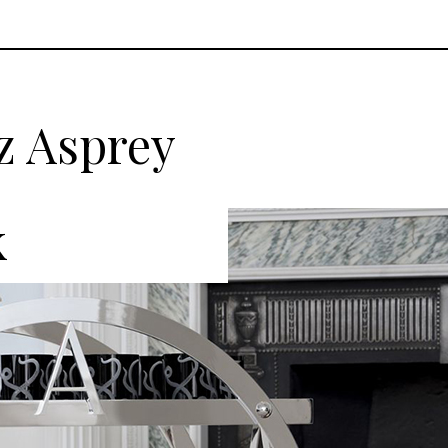
az Asprey
-
k