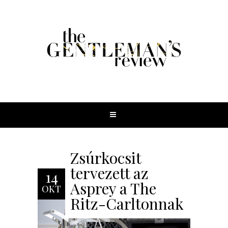
Zsúrkocsit
tervezett az
14
Asprey a The
OKT
Ritz-Carltonnak