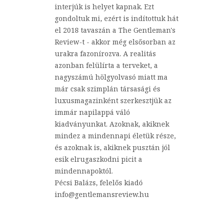
interjúk is helyet kapnak. Ezt
gondoltuk mi, ezért is indítottuk hát
el 2018 tavaszán a The Gentleman's
Review-t - akkor még elsősorban az
urakra fazonírozva. A realitás
azonban felülírta a terveket, a
nagyszámú hölgyolvasó miatt ma
már csak szimplán társasági és
luxusmagazinként szerkesztjük az
immár napilappá váló
kiadványunkat. Azoknak, akiknek
mindez a mindennapi életük része,
és azoknak is, akiknek pusztán jól
esik elrugaszkodni picit a
mindennapoktól.
Pécsi Balázs, felelős kiadó
info@gentlemansreview.hu