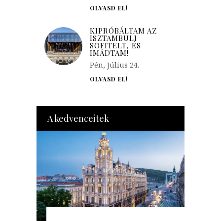
OLVASD EL!
KIPRÓBÁLTAM AZ
ISZTAMBULI
SOFITELT, ÉS
IMÁDTAM!
Pén, Július 24.
OLVASD EL!
A kedvenceitek