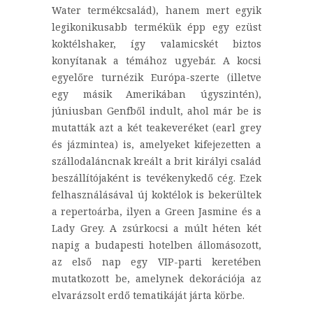
Water termékcsalád), hanem mert egyik
legikonikusabb termékük épp egy ezüst
koktélshaker, így valamicskét biztos
konyítanak a témához ugyebár. A kocsi
egyelőre turnézik Európa-szerte (illetve
egy másik Amerikában úgyszintén),
júniusban Genfből indult, ahol már be is
mutatták azt a két teakeveréket (earl grey
és jázmintea) is, amelyeket kifejezetten a
szállodaláncnak kreált a brit királyi család
beszállítójaként is tevékenykedő cég. Ezek
felhasználásával új koktélok is bekerültek
a repertoárba, ilyen a Green Jasmine és a
Lady Grey. A zsúrkocsi a múlt héten két
napig a budapesti hotelben állomásozott,
az első nap egy VIP-parti keretében
mutatkozott be, amelynek dekorációja az
elvarázsolt erdő tematikáját járta körbe.