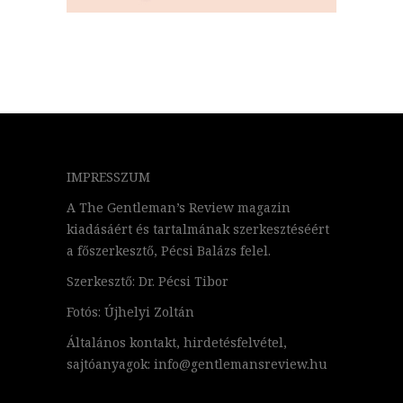
IMPRESSZUM
A The Gentleman’s Review magazin
kiadásáért és tartalmának szerkesztéséért
a főszerkesztő, Pécsi Balázs felel.
Szerkesztő: Dr. Pécsi Tibor
Fotós: Újhelyi Zoltán
Általános kontakt, hirdetésfelvétel,
sajtóanyagok: info@gentlemansreview.hu