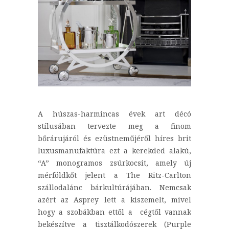
A húszas-harmincas évek art décó
stílusában tervezte meg a finom
bőrárujáról és ezüstneműjéről híres brit
luxusmanufaktúra ezt a kerekded alakú,
“A” monogramos zsúrkocsit, amely új
mérföldkőt jelent a The Ritz-Carlton
szállodalánc bárkultúrájában. Nemcsak
azért az Asprey lett a kiszemelt, mivel
hogy a szobákban ettől a cégtől vannak
bekészítve a tisztálkodószerek (Purple