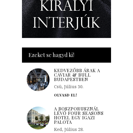
Ezeket se hagyd ki!
KEDVEZŐBB ÁRAK A
CAVIAR & BULL
BUDAPESTBEN
Csü, Július 30.
OLVASD EL!
A BOSZPORUSZNÁL
LÉVŐ FOUR SEASONS
HOTEL EGY IGAZI
PALOTA
Ked, Július 28.