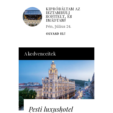
KIPRÓBÁLTAM AZ
ISZTAMBULI
SOFITELT, ÉS
IMÁDTAM!
Pén, Július 24.
OLVASD EL!
A kedvenceitek
Pesti luxushotel