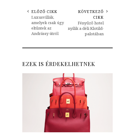
ELŐZŐ CIKK
KÖVETKEZŐ
Luxusvillák,
CIKK
amelyek csak úgy
Fényűző hotel
eltűntek az
nyílik a déli Klotild-
Andrássy útról
palotában
EZEK IS ÉRDEKELHETNEK