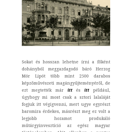
Sokat és hosszan lehetne írni a főként
dohányból meggazdagodó báró Herzog
Mór Lipót több mint 2500 darabos
képzőművészeti magángyűjteményéről, de
ezt megtették már
itt
és
itt
például,
úgyhogy mi most csak a sztori lalaláját
fogjuk itt végigvenni, mert ugye egyrészt
baromira érdekes, másrészt meg ez volt a
legjobb hozamot produkáló
műtárgyinvesztíció az egész magyar