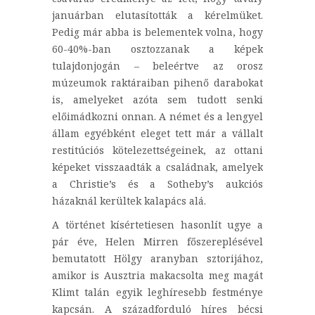
januárban elutasították a kérelmüket.
Pedig már abba is belementek volna, hogy
60-40%-ban osztozzanak a képek
tulajdonjogán – beleértve az orosz
múzeumok raktáraiban pihenő darabokat
is, amelyeket azóta sem tudott senki
előimádkozni onnan. A német és a lengyel
állam egyébként eleget tett már a vállalt
restitúciós kötelezettségeinek, az ottani
képeket visszaadták a családnak, amelyek
a Christie’s és a Sotheby’s aukciós
házaknál kerültek kalapács alá.
A történet kísértetiesen hasonlít ugye a
pár éve, Helen Mirren főszereplésével
bemutatott Hölgy aranyban sztorijához,
amikor is Ausztria makacsolta meg magát
Klimt talán egyik leghíresebb festménye
kapcsán. A századforduló híres bécsi