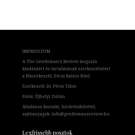
IMPRESSZUM
A The Gentleman’s Review magazin
kiadásáért és tartalmának szerkesztéséért
a főszerkesztő, Pécsi Balázs felel.
Szerkesztő: Dr. Pécsi Tibor
Fotós: Újhelyi Zoltán
Általános kontakt, hirdetésfelvétel,
sajtóanyagok: info@gentlemansreview.hu
Legfrissebb posztok