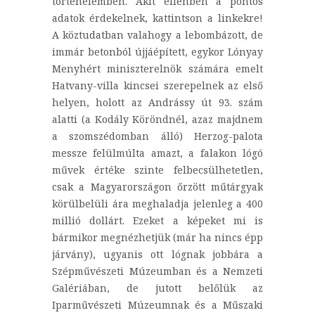
történelemben. Akit ellenben a pontos
adatok érdekelnek, kattintson a linkekre!
A köztudatban valahogy a lebombázott, de
immár betonból újjáépített, egykor Lónyay
Menyhért miniszterelnök számára emelt
Hatvany-villa kincsei szerepelnek az első
helyen, holott az Andrássy út 93. szám
alatti (a Kodály Köröndnél, azaz majdnem
a szomszédomban álló) Herzog-palota
messze felülmúlta amazt, a falakon lógó
művek értéke szinte felbecsülhetetlen,
csak a Magyarországon őrzött műtárgyak
körülbelüli ára meghaladja jelenleg a 400
millió dollárt. Ezeket a képeket mi is
bármikor megnézhetjük (már ha nincs épp
járvány), ugyanis ott lógnak jobbára a
Szépművészeti Múzeumban és a Nemzeti
Galériában, de jutott belőlük az
Iparművészeti Múzeumnak és a Műszaki