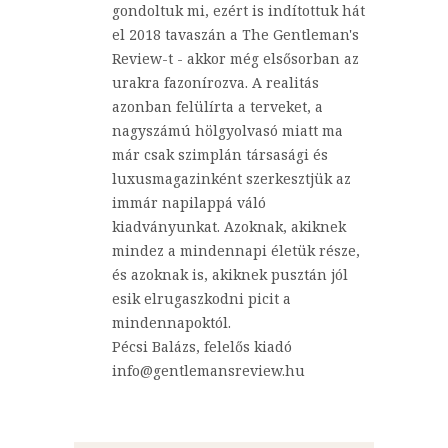
gondoltuk mi, ezért is indítottuk hát
el 2018 tavaszán a The Gentleman's
Review-t - akkor még elsősorban az
urakra fazonírozva. A realitás
azonban felülírta a terveket, a
nagyszámú hölgyolvasó miatt ma
már csak szimplán társasági és
luxusmagazinként szerkesztjük az
immár napilappá váló
kiadványunkat. Azoknak, akiknek
mindez a mindennapi életük része,
és azoknak is, akiknek pusztán jól
esik elrugaszkodni picit a
mindennapoktól.
Pécsi Balázs, felelős kiadó
info@gentlemansreview.hu