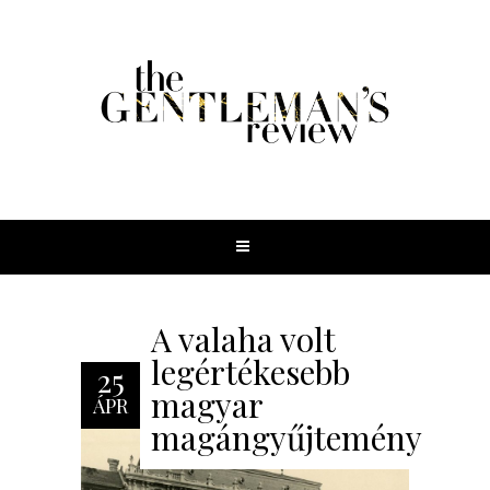
A valaha volt
legértékesebb
25
magyar
ÁPR
magángyűjtemény