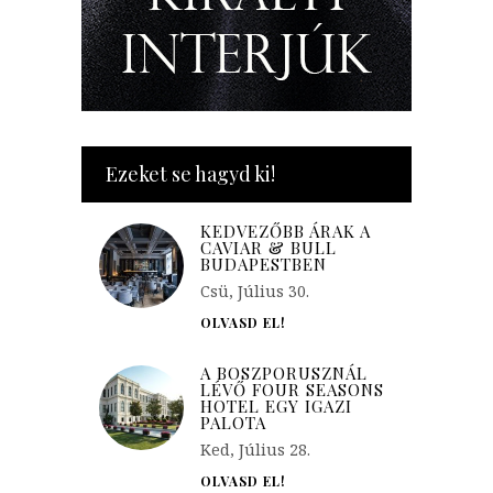
Ezeket se hagyd ki!
KEDVEZŐBB ÁRAK A
CAVIAR & BULL
BUDAPESTBEN
Csü, Július 30.
OLVASD EL!
A BOSZPORUSZNÁL
LÉVŐ FOUR SEASONS
HOTEL EGY IGAZI
PALOTA
Ked, Július 28.
OLVASD EL!