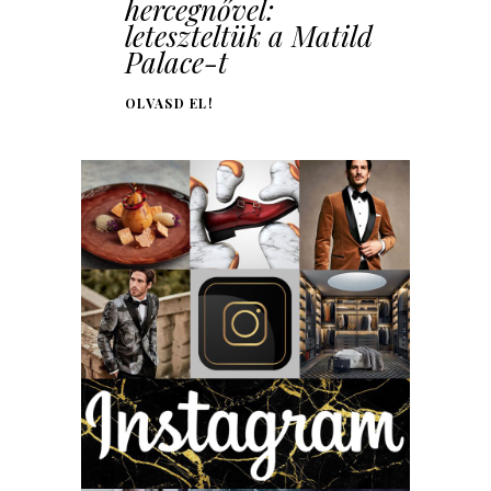
hercegnővel:
leteszteltük a Matild
Palace-t
OLVASD EL!