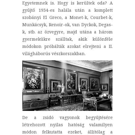
Egyetemnek is. Hogy is kerültek oda? A
gyűjtő 1934-es halála után a komplett
szobányi El Greco, a Monet-k, Courbet-k,
Munkácsyk, Renoir-ok, van Dyckok, Degas-
k, stb. az özvegyre, majd utána a három
gyermekükre szálltak, akik különféle
módokon próbálták azokat elrejteni a II.
világháborús vészkorszakban.
De a zsidó vagyonok begyűjtésére
létrehozott nyilas hatóság valamilyen
módon felkutatta ezeket, állítólag a