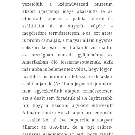
vezetőjük, a Szépművészeti Múzeum
akkori igazgatója maga akasztotta le az
ottmaradt képeket a palota falairól és
szállíttatta át a sugárút végére –
megőrzésre természetesen. Nos, ezt azóta
is profin csinálják, a magyar állam ugyanis
sokszori kérésre sem hajlandó visszaadni
az országban maradt gyűjteményt az
Amerikában élő leszármazottaknak, akik
már abba is belementek volna, hogy lógjon
továbbra is minden idehaza, csak akkor
casht adjanak. (Az állam jogos tulajdonáról
nem egyezkedünk alapon természetesen
ezt a dealt sem fogadtuk el.) A legfrissebb
hír, hogy a hasonló ügyként elhíresült
Altmann kontra Ausztria per precedensén
a család kb. 10 éve beperelte a magyar
államot az USA-ban, de a jogi csűrés-
csavarás eredménye az lett, hogy tavaly