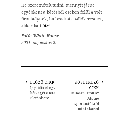
Ha szeretnétek tudni, mennyit járna
egyébként a közösből ezeken felül a volt
first ladynek, ha beadná a válókeresetet,
akkor katt
ide
!
Fotó: White House
2021. augusztus 2.
ELŐZŐ CIKK
KÖVETKEZŐ
Így tölts el egy
CIKK
hétvégét a tatai
Minden, amit az
Platánban!
Alpine
sportautókról
tudni akartál