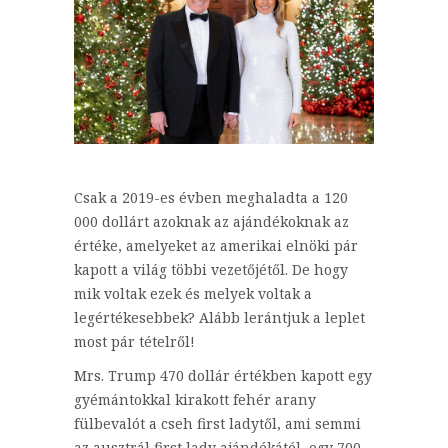
Csak a 2019-es évben meghaladta a 120
000 dollárt azoknak az ajándékoknak az
értéke, amelyeket az amerikai elnöki pár
kapott a világ többi vezetőjétől. De hogy
mik voltak ezek és melyek voltak a
legértékesebbek? Alább lerántjuk a leplet
most pár tételről!
Mrs. Trump 470 dollár értékben kapott egy
gyémántokkal kirakott fehér arany
fülbevalót a cseh first ladytől, ami semmi
az ausztrál first lady ajándékától, egy 700