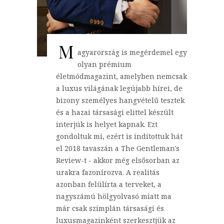
M
agyarország is megérdemel egy
olyan prémium
életmódmagazint, amelyben nemcsak
a luxus világának legújabb hírei, de
bizony személyes hangvételű tesztek
és a hazai társasági elittel készült
interjúk is helyet kapnak. Ezt
gondoltuk mi, ezért is indítottuk hát
el 2018 tavaszán a The Gentleman's
Review-t - akkor még elsősorban az
urakra fazonírozva. A realitás
azonban felülírta a terveket, a
nagyszámú hölgyolvasó miatt ma
már csak szimplán társasági és
luxusmagazinként szerkesztjük az