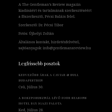
A The Gentleman’s Review magazin
kiadásáért és tartalmának szerkesztéséért
a főszerkesztő, Pécsi Balázs felel.
Szerkesztő: Dr. Pécsi Tibor
Fotós: Újhelyi Zoltán
Általános kontakt, hirdetésfelvétel,
sajtóanyagok: info@gentlemansreview.hu
Legfrissebb posztok
KEDVEZŐBB ÁRAK A CAVIAR & BULL
BUDAPESTBEN
Csü, Július 30.
A BOSZPORUSZNÁL LÉVŐ FOUR SEASONS
HOTEL EGY IGAZI PALOTA
Ked, Július 28.