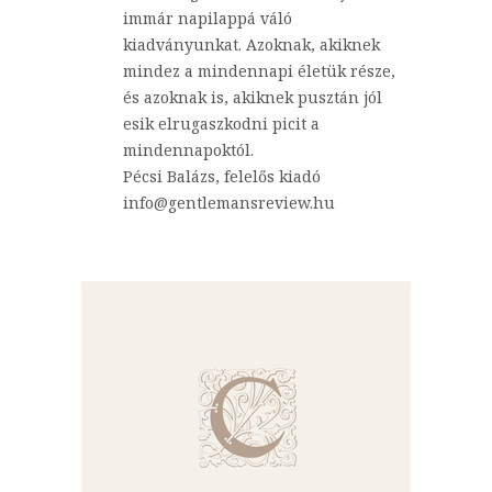
immár napilappá váló
kiadványunkat. Azoknak, akiknek
mindez a mindennapi életük része,
és azoknak is, akiknek pusztán jól
esik elrugaszkodni picit a
mindennapoktól.
Pécsi Balázs, felelős kiadó
info@gentlemansreview.hu