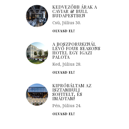
KEDVEZŐBB ÁRAK A
CAVIAR & BULL
BUDAPESTBEN
Csü, Július 30.
OLVASD EL!
A BOSZPORUSZNÁL
LÉVŐ FOUR SEASONS
HOTEL EGY IGAZI
PALOTA
Ked, Július 28.
OLVASD EL!
KIPRÓBÁLTAM AZ
ISZTAMBULI
SOFITELT, ÉS
IMÁDTAM!
Pén, Július 24.
OLVASD EL!