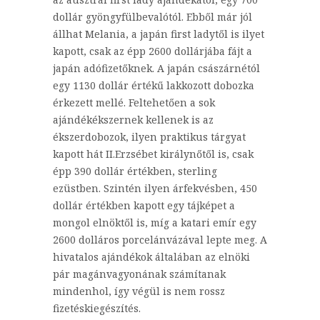
dollár gyöngyfülbevalótól. Ebből már jól
állhat Melania, a japán first ladytől is ilyet
kapott, csak az épp 2600 dollárjába fájt a
japán adófizetőknek. A japán császárnétól
egy 1130 dollár értékű lakkozott dobozka
érkezett mellé. Feltehetően a sok
ajándékékszernek kellenek is az
ékszerdobozok, ilyen praktikus tárgyat
kapott hát II.Erzsébet királynőtől is, csak
épp 390 dollár értékben, sterling
ezüstben. Szintén ilyen árfekvésben, 450
dollár értékben kapott egy tájképet a
mongol elnöktől is, míg a katari emír egy
2600 dolláros porcelánvázával lepte meg. A
hivatalos ajándékok általában az elnöki
pár magánvagyonának számítanak
mindenhol, így végül is nem rossz
fizetéskiegészítés.