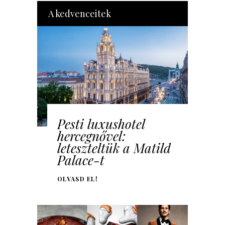
A kedvenceitek
Pesti luxushotel
hercegnővel:
leteszteltük a Matild
Palace-t
OLVASD EL!