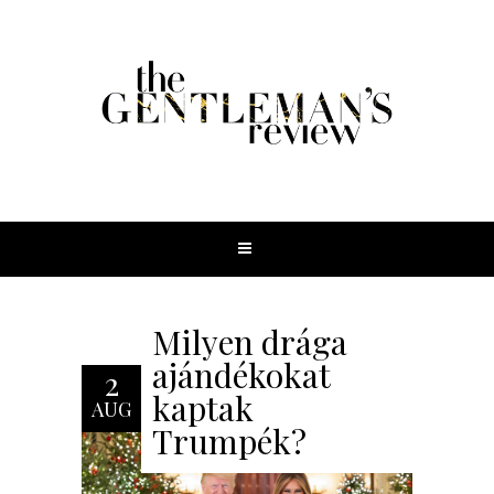
Milyen drága
ajándékokat
2
kaptak
AUG
Trumpék?