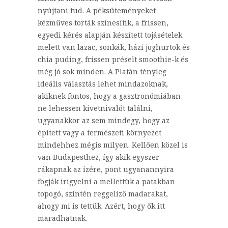
nyújtani tud. A péksüteményeket
kézműves torták színesítik, a frissen,
egyedi kérés alapján készített tojásételek
melett van lazac, sonkák, házi joghurtok és
chia puding, frissen préselt smoothie-k és
még jó sok minden. A Platán tényleg
ideális választás lehet mindazoknak,
akiknek fontos, hogy a gasztronómiában
ne lehessen kivetnivalót találni,
ugyanakkor az sem mindegy, hogy az
épített vagy a természeti környezet
mindehhez mégis milyen. Kellően közel is
van Budapesthez, így akik egyszer
rákapnak az ízére, pont ugyanannyira
fogják irigyelni a mellettük a patakban
topogó, szintén reggeliző madarakat,
ahogy mi is tettük. Azért, hogy ők itt
maradhatnak.