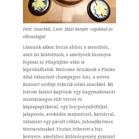
Fent: Snackek, Lent: Házi kenyér vajakkal és
olívaolajjal
Lássunk akkor hozzá ahhoz a menühöz,
amit mi kóstoltunk, s amelynek bizonyos
fogásai az étlapújítás után is
kipróbálhatók. Welcome drinknek a Platán
által választott champagne-ház, a neves
Ruinart nedűje érkezik némi snackkel. Mi
három falatot kaptunk: egy hagymakosarat
mustármagos sült vérrel és
kápiapaprikával, egy burgonyafelfújtat,
jalapenós, avokádós majonézzel, kaviárral,
valamint egy pácolt céklás, juhsajtkrémes
tésztacsónakot. Ezután érkezett a ház
kenyere, amelyhez különlegesség gyanánt