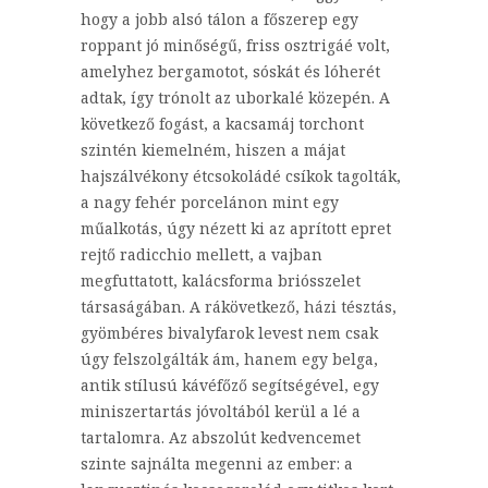
hogy a jobb alsó tálon a főszerep egy
roppant jó minőségű, friss osztrigáé volt,
amelyhez bergamotot, sóskát és lóherét
adtak, így trónolt az uborkalé közepén. A
következő fogást, a kacsamáj torchont
szintén kiemelném, hiszen a májat
hajszálvékony étcsokoládé csíkok tagolták,
a nagy fehér porcelánon mint egy
műalkotás, úgy nézett ki az aprított epret
rejtő radicchio mellett, a vajban
megfuttatott, kalácsforma briósszelet
társaságában. A rákövetkező, házi tésztás,
gyömbéres bivalyfarok levest nem csak
úgy felszolgálták ám, hanem egy belga,
antik stílusú kávéfőző segítségével, egy
miniszertartás jóvoltából kerül a lé a
tartalomra. Az abszolút kedvencemet
szinte sajnálta megenni az ember: a