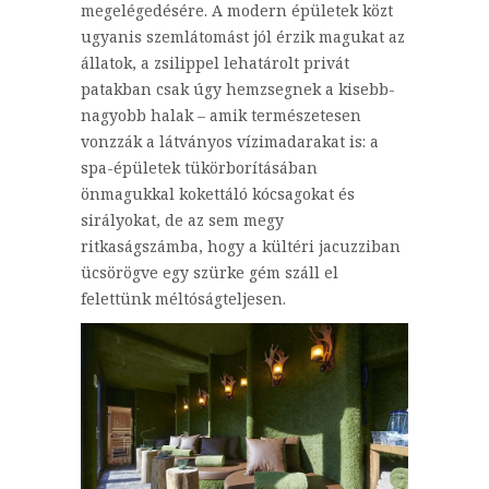
megelégedésére. A modern épületek közt
ugyanis szemlátomást jól érzik magukat az
állatok, a zsilippel lehatárolt privát
patakban csak úgy hemzsegnek a kisebb-
nagyobb halak – amik természetesen
vonzzák a látványos vízimadarakat is: a
spa-épületek tükörborításában
önmagukkal kokettáló kócsagokat és
sirályokat, de az sem megy
ritkaságszámba, hogy a kültéri jacuzziban
ücsörögve egy szürke gém száll el
felettünk méltóságteljesen.