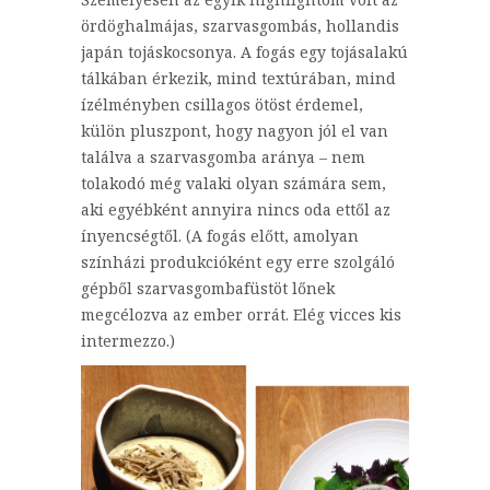
ördöghalmájas, szarvasgombás, hollandis
japán tojáskocsonya. A fogás egy tojásalakú
tálkában érkezik, mind textúrában, mind
ízélményben csillagos ötöst érdemel,
külön pluszpont, hogy nagyon jól el van
találva a szarvasgomba aránya – nem
tolakodó még valaki olyan számára sem,
aki egyébként annyira nincs oda ettől az
ínyencségtől. (A fogás előtt, amolyan
színházi produkcióként egy erre szolgáló
gépből szarvasgombafüstöt lőnek
megcélozva az ember orrát. Elég vicces kis
intermezzo.)