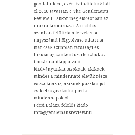
gondoltuk mi, ezért is indítottuk hát
el 2018 tavaszán a The Gentleman's
Review-t - akkor még elsősorban az
urakra fazonírozva. A realitás
azonban felülírta a terveket, a
nagyszámú hölgyolvasó miatt ma
már csak szimplán társasági és
luxusmagazinként szerkesztjük az
immár napilappá váló
kiadványunkat. Azoknak, akiknek
mindez a mindennapi életük része,
és azoknak is, akiknek pusztán jól
esik elrugaszkodni picit a
mindennapoktól.
Pécsi Balázs, felelős kiadó
info@gentlemansreview.hu