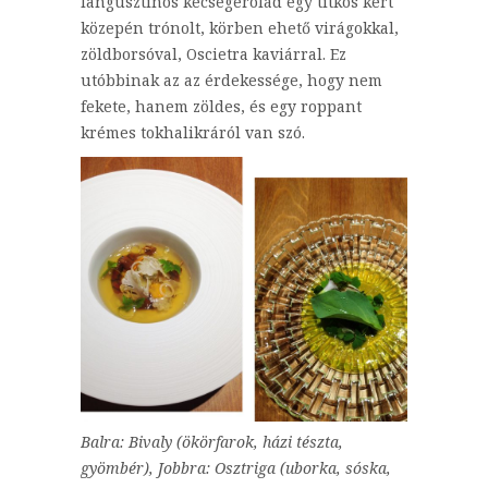
langusztinós kecsegerolád egy titkos kert
közepén trónolt, körben ehető virágokkal,
zöldborsóval, Oscietra kaviárral. Ez
utóbbinak az az érdekessége, hogy nem
fekete, hanem zöldes, és egy roppant
krémes tokhalikráról van szó.
Balra: Bivaly (ökörfarok, házi tészta,
gyömbér), Jobbra: Osztriga (uborka, sóska,