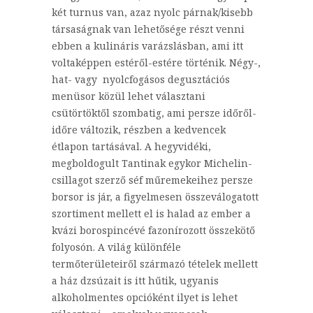
két turnus van, azaz nyolc párnak/kisebb
társaságnak van lehetősége részt venni
ebben a kulináris varázslásban, ami itt
voltaképpen estéről-estére történik. Négy-,
hat- vagy nyolcfogásos degusztációs
menüsor közül lehet választani
csütörtöktől szombatig, ami persze időről-
időre változik, részben a kedvencek
étlapon tartásával. A hegyvidéki,
megboldogult Tantinak egykor Michelin-
csillagot szerző séf műremekeihez persze
borsor is jár, a figyelmesen összeválogatott
szortiment mellett el is halad az ember a
kvázi borospincévé fazonírozott összekötő
folyosón. A világ különféle
termőterületeiről származó tételek mellett
a ház dzsúzait is itt hűtik, ugyanis
alkoholmentes opcióként ilyet is lehet