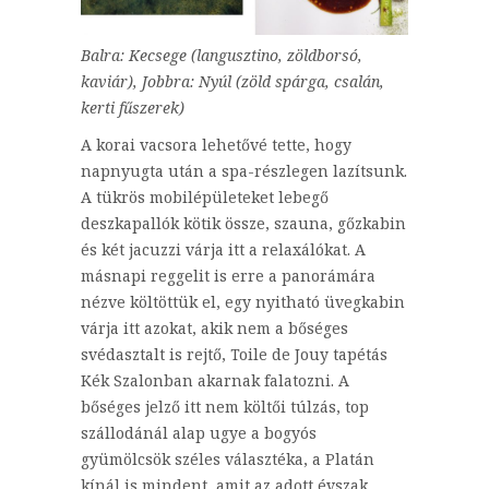
Balra: Kecsege (langusztino, zöldborsó,
kaviár), Jobbra: Nyúl (zöld spárga, csalán,
kerti fűszerek)
A korai vacsora lehetővé tette, hogy
napnyugta után a spa-részlegen lazítsunk.
A tükrös mobilépületeket lebegő
deszkapallók kötik össze, szauna, gőzkabin
és két jacuzzi várja itt a relaxálókat. A
másnapi reggelit is erre a panorámára
nézve költöttük el, egy nyitható üvegkabin
várja itt azokat, akik nem a bőséges
svédasztalt is rejtő, Toile de Jouy tapétás
Kék Szalonban akarnak falatozni. A
bőséges jelző itt nem költői túlzás, top
szállodánál alap ugye a bogyós
gyümölcsök széles választéka, a Platán
kínál is mindent, amit az adott évszak