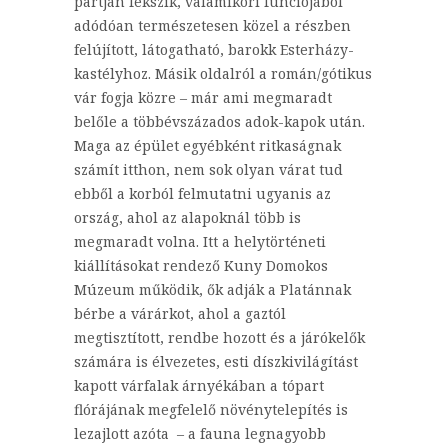
partján fekszik, valamikori funciójából
adódóan természetesen közel a részben
felújított, látogatható, barokk Esterházy-
kastélyhoz. Másik oldalról a román/gótikus
vár fogja közre – már ami megmaradt
belőle a többévszázados adok-kapok után.
Maga az épület egyébként ritkaságnak
számít itthon, nem sok olyan várat tud
ebből a korból felmutatni ugyanis az
ország, ahol az alapoknál több is
megmaradt volna. Itt a helytörténeti
kiállításokat rendező Kuny Domokos
Múzeum működik, ők adják a Platánnak
bérbe a várárkot, ahol a gaztól
megtisztított, rendbe hozott és a járókelők
számára is élvezetes, esti díszkivilágítást
kapott várfalak árnyékában a tópart
flórájának megfelelő növénytelepítés is
lezajlott azóta – a fauna legnagyobb