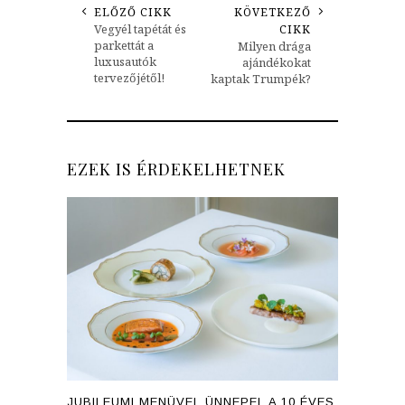
ELŐZŐ CIKK
KÖVETKEZŐ
Vegyél tapétát és
CIKK
parkettát a
Milyen drága
luxusautók
ajándékokat
tervezőjétől!
kaptak Trumpék?
EZEK IS ÉRDEKELHETNEK
JUBILEUMI MENÜVEL ÜNNEPEL A 10 ÉVES