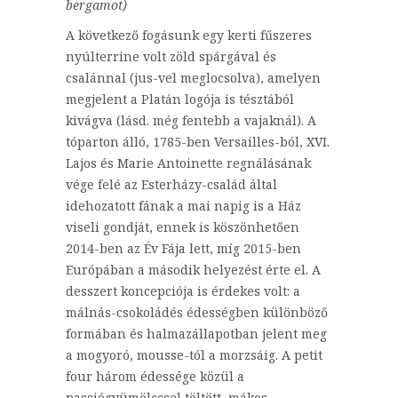
bergamot)
A következő fogásunk egy kerti fűszeres
nyúlterrine volt zöld spárgával és
csalánnal (jus-vel meglocsolva), amelyen
megjelent a Platán logója is tésztából
kivágva (lásd. még fentebb a vajaknál). A
tóparton álló, 1785-ben Versailles-ból, XVI.
Lajos és Marie Antoinette regnálásának
vége felé az Esterházy-család által
idehozatott fának a mai napig is a Ház
viseli gondját, ennek is köszönhetően
2014-ben az Év Fája lett, míg 2015-ben
Európában a második helyezést érte el. A
desszert koncepciója is érdekes volt: a
málnás-csokoládés édességben különböző
formában és halmazállapotban jelent meg
a mogyoró, mousse-tól a morzsáig. A petit
four három édessége közül a
passiógyümölccsel töltött, mákos