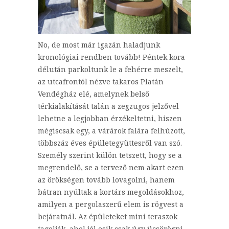
No, de most már igazán haladjunk
kronológiai rendben tovább! Péntek kora
délután parkoltunk le a fehérre meszelt,
az utcafrontól nézve takaros Platán
Vendégház elé, amelynek belső
térkialakítását talán a zegzugos jelzővel
lehetne a legjobban érzékeltetni, hiszen
mégiscsak egy, a várárok falára felhúzott,
többszáz éves épületegyüttesről van szó.
Személy szerint külön tetszett, hogy se a
megrendelő, se a tervező nem akart ezen
az örökségen tovább lovagolni, hanem
bátran nyúltak a kortárs megoldásokhoz,
amilyen a pergolaszerű elem is rögvest a
bejáratnál. Az épületeket mini teraszok
tagolják, ahol jól esik csak úgy ücsörögni