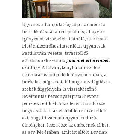
Ugyanez a hangulat fogadja az embert a
becsekkolásnál a recepción is, ahogy az
igényes bisztróételeket kínáló, utcafronti
Platán Bisztróhoz hasonlóan ugyancsak
Pesti István vezette, tavasztól fő
attrakciónak számító
gourmet étteremben
szintúgy. A látványkonyha falnézetén
farönkrakást mímelő fotónyomott üveg a
burkolat, míg a rejtett hangulatvilágítást a
szobák függönyein is visszaköszönő
levélmintás bársonykárpittal bevont
panelek rejtik el. A kis terem mindössze
négy asztala már első blikkre érzékelteti
azt, hogy itt valami nagyon exkluzív
élményben lesz része az embernek abban
az egy-két órában, amit itt eltölt. Egy nap