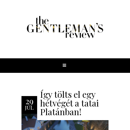
Így tölts el egy
29
hétvégét a tatai
JÚL
Platánban!