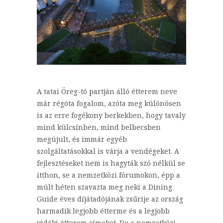
A tatai Öreg-tó partján álló étterem neve
már régóta fogalom, azóta meg különösen
is az erre fogékony berkekben, hogy tavaly
mind külcsínben, mind belbecsben
megújult, és immár egyéb
szolgáltatásokkal is várja a vendégeket. A
fejlesztéseket nem is hagyták szó nélkül se
itthon, se a nemzetközi fórumokon, épp a
múlt héten szavazta meg neki a Dining
Guide éves díjátadójának zsűrije az ország
harmadik legjobb étterme és a legjobb
vidéki étterem címeket. De a nemzetközi