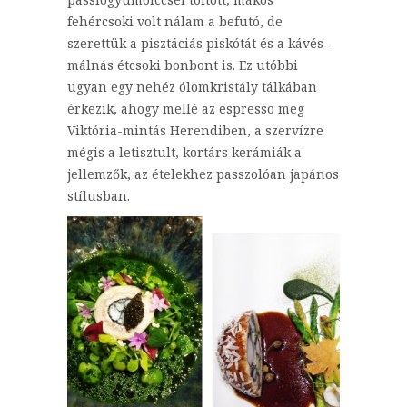
fehércsoki volt nálam a befutó, de
szerettük a pisztáciás piskótát és a kávés-
málnás étcsoki bonbont is. Ez utóbbi
ugyan egy nehéz ólomkristály tálkában
érkezik, ahogy mellé az espresso meg
Viktória-mintás Herendiben, a szervízre
mégis a letisztult, kortárs kerámiák a
jellemzők, az ételekhez passzolóan japános
stílusban.