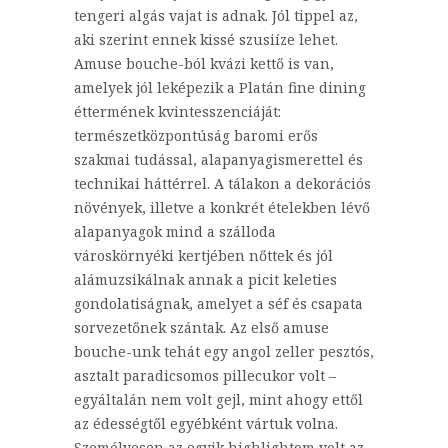
tengeri algás vajat is adnak. Jól tippel az,
aki szerint ennek kissé szusiíze lehet.
Amuse bouche-ból kvázi kettő is van,
amelyek jól leképezik a Platán fine dining
éttermének kvintesszenciáját:
természetközpontúság baromi erős
szakmai tudással, alapanyagismerettel és
technikai háttérrel. A tálakon a dekorációs
növények, illetve a konkrét ételekben lévő
alapanyagok mind a szálloda
városkörnyéki kertjében nőttek és jól
alámuzsikálnak annak a picit keleties
gondolatiságnak, amelyet a séf és csapata
sorvezetőnek szántak. Az első amuse
bouche-unk tehát egy angol zeller pesztós,
asztalt paradicsomos pillecukor volt –
egyáltalán nem volt gejl, mint ahogy ettől
az édességtől egyébként vártuk volna.
Személyesen az egyik highlightom volt az