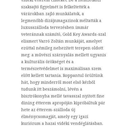
szaksajtó figyelmét is felkeltették a
várárokban zajló munkálatok, a
legmenőbb dizájnmagazinok méltatták a
luxusszálloda tervezésben immár
veteránnak számító, Gold Key Awards-szal
elismert Varró Zoltán munkáját, amelyet
ezúttal némileg nehezített terepen oldott
meg: a művészi szárnyalás mellett ugyanis
a kulturális örökséget és a
természetvédelmet is maximálisan szem
előtt kellett tartania. Roppantul örültünk
hát, hogy minderről most első kézből
tudunk itt beszámolni, lévén a
bisztrókonyha mellé tavasszal nyitott fine
dining étterem apropóján kipróbáltuk pár
hete az étterem-szálloda új
élménycsomagját, amely egy igazi
kuriózum a hazai vidéki vendéglátásban.