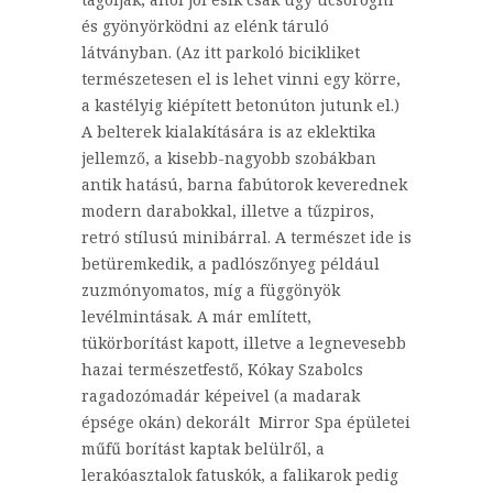
és gyönyörködni az elénk táruló
látványban. (Az itt parkoló bicikliket
természetesen el is lehet vinni egy körre,
a kastélyig kiépített betonúton jutunk el.)
A belterek kialakítására is az eklektika
jellemző, a kisebb-nagyobb szobákban
antik hatású, barna fabútorok keverednek
modern darabokkal, illetve a tűzpiros,
retró stílusú minibárral. A természet ide is
betüremkedik, a padlószőnyeg például
zuzmónyomatos, míg a függönyök
levélmintásak. A már említett,
tükörborítást kapott, illetve a legnevesebb
hazai természetfestő, Kókay Szabolcs
ragadozómadár képeivel (a madarak
épsége okán) dekorált Mirror Spa épületei
műfű borítást kaptak belülről, a
lerakóasztalok fatuskók, a falikarok pedig