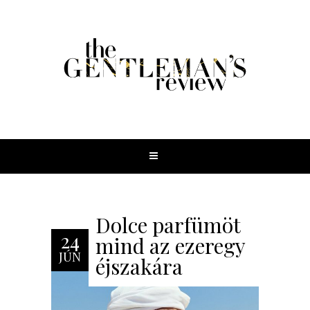
Dolce parfümöt
24
mind az ezeregy
JÚN
éjszakára