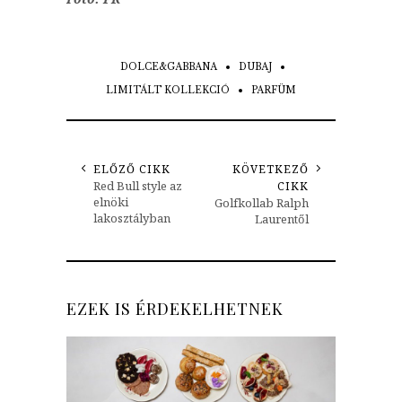
DOLCE&GABBANA
DUBAJ
LIMITÁLT KOLLEKCIÓ
PARFÜM
ELŐZŐ CIKK
KÖVETKEZŐ
Red Bull style az
CIKK
elnöki
Golfkollab Ralph
lakosztályban
Laurentől
EZEK IS ÉRDEKELHETNEK