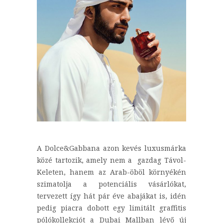
A Dolce&Gabbana azon kevés luxusmárka
közé tartozik, amely nem a gazdag Távol-
Keleten, hanem az Arab-öböl környékén
szimatolja a potenciális vásárlókat,
tervezett így hát pár éve abajákat is, idén
pedig piacra dobott egy limitált graffitis
pólókollekciót a Dubai Mallban lévő új