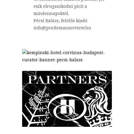
esik elrugaszkodni picit a
mindennapoktól.
Pécsi Balázs, felelős kiadó
info@gentlemansreview.hu