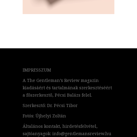
IMPRESSZUM
A The Gentleman’s Review magazin
kiadásáért és tartalmának szerkesztéséért
a főszerkesztő, Pécsi Balázs felel.
Szerkesztő: Dr. Pécsi Tibor
Fotós: Újhelyi Zoltán
Általános kontakt, hirdetésfelvétel,
sajtóanyagok: info@gentlemansreview.hu