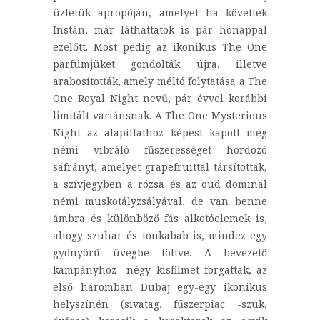
üzletük apropóján, amelyet ha követtek
Instán, már láthattatok is pár hónappal
ezelőtt. Most pedig az ikonikus The One
parfümjüket gondolták újra, illetve
arabosították, amely méltó folytatása a The
One Royal Night nevű, pár évvel korábbi
limitált variánsnak. A The One Mysterious
Night az alapillathoz képest kapott még
némi vibráló fűszerességet hordozó
sáfrányt, amelyet grapefruittal társítottak,
a szívjegyben a rózsa és az oud dominál
némi muskotályzsályával, de van benne
ámbra és különböző fás alkotóelemek is,
ahogy szuhar és tonkabab is, mindez egy
gyönyörű üvegbe töltve. A bevezető
kampányhoz négy kisfilmet forgattak, az
első háromban Dubaj egy-egy ikonikus
helyszínén (sivatag, fűszerpiac -szuk,