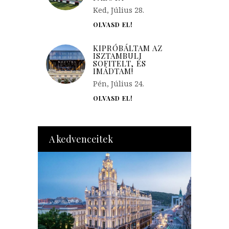
Ked, Július 28.
OLVASD EL!
KIPRÓBÁLTAM AZ
ISZTAMBULI
SOFITELT, ÉS
IMÁDTAM!
Pén, Július 24.
OLVASD EL!
A kedvenceitek