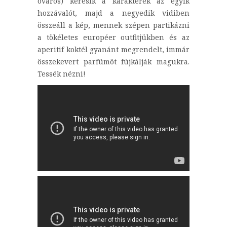
óváros) keresik a karakterek az egyik
hozzávalót, majd a negyedik vidiben
összeáll a kép, mennek szépen partikázni
a tökéletes européer outfitjükben és az
aperitif koktél gyanánt megrendelt, immár
összekevert parfümöt fújkálják magukra.
Tessék nézni!