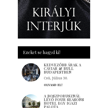
Ezeket se hagyd ki!
KEDVEZŐBB ÁRAK A
CAVIAR & BULL
BUDAPESTBEN
Csü, Július 30.
OLVASD EL!
A BOSZPORUSZNÁL
LÉVŐ FOUR SEASONS
HOTEL EGY IGAZI
PALOTA