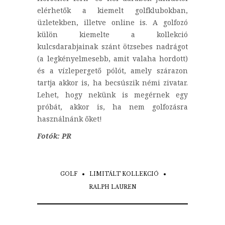
elérhetők a kiemelt golfklubokban,
üzletekben, illetve online is. A golfozó
külön kiemelte a kollekció
kulcsdarabjainak szánt ötzsebes nadrágot
(a legkényelmesebb, amit valaha hordott)
és a vízlepergető pólót, amely szárazon
tartja akkor is, ha becsúszik némi zivatar.
Lehet, hogy nekünk is megérnek egy
próbát, akkor is, ha nem golfozásra
használnánk őket!
Fotók: PR
GOLF
LIMITÁLT KOLLEKCIÓ
RALPH LAUREN