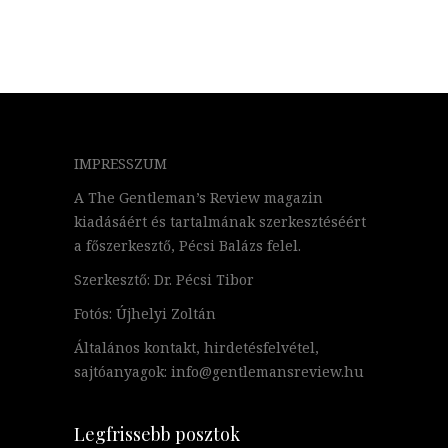
IMPRESSZUM
A The Gentleman’s Review magazin
kiadásáért és tartalmának szerkesztéséért
a főszerkesztő, Pécsi Balázs felel.
Szerkesztő: Dr. Pécsi Tibor
Fotós: Újhelyi Zoltán
Általános kontakt, hirdetésfelvétel,
sajtóanyagok: info@gentlemansreview.hu
Legfrissebb posztok