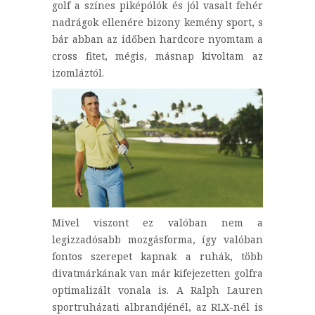
golf a színes piképólók és jól vasalt fehér
nadrágok ellenére bizony kemény sport, s
bár abban az időben hardcore nyomtam a
cross fitet, mégis, másnap kivoltam az
izomláztól.
Mivel viszont ez valóban nem a
legizzadósabb mozgásforma, így valóban
fontos szerepet kapnak a ruhák, több
divatmárkának van már kifejezetten golfra
optimalizált vonala is. A Ralph Lauren
sportruházati albrandjénél, az RLX-nél is