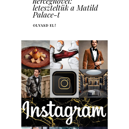
hercegnővel:
leteszteltük a Matild
Palace-t
OLVASD EL!