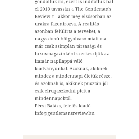
gondoltuk mi, ezért is indítottuk hát
el 2018 tavaszán a The Gentleman's
Review-t - akkor még elsősorban az
urakra fazonírozva. A realitás
azonban felülírta a terveket, a
nagyszámú hölgyolvasó miatt ma
már csak szimplán társasági és
luxusmagazinként szerkesztjük az
immár napilappá váló
kiadványunkat. Azoknak, akiknek
mindez a mindennapi életük része,
és azoknak is, akiknek pusztán jól
esik elrugaszkodni picit a
mindennapoktól.
Pécsi Balázs, felelős kiadó
info@gentlemansreview.hu