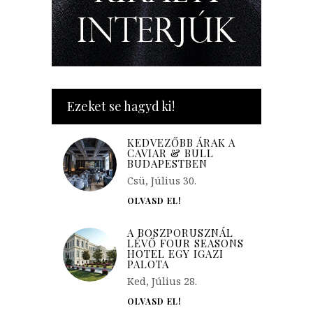
Ezeket se hagyd ki!
KEDVEZŐBB ÁRAK A
CAVIAR & BULL
BUDAPESTBEN
Csü, Július 30.
OLVASD EL!
A BOSZPORUSZNÁL
LÉVŐ FOUR SEASONS
HOTEL EGY IGAZI
PALOTA
Ked, Július 28.
OLVASD EL!