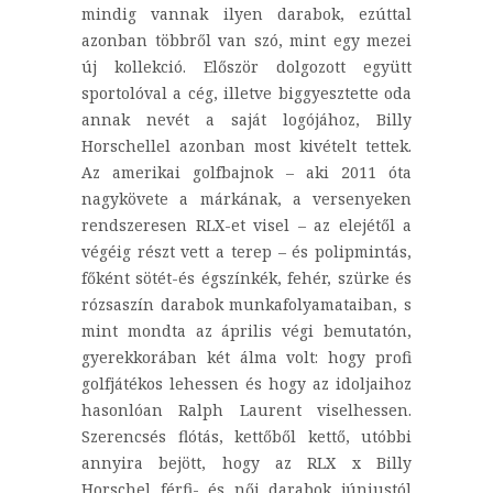
mindig vannak ilyen darabok, ezúttal
azonban többről van szó, mint egy mezei
új kollekció. Először dolgozott együtt
sportolóval a cég, illetve biggyesztette oda
annak nevét a saját logójához, Billy
Horschellel azonban most kivételt tettek.
Az amerikai golfbajnok – aki 2011 óta
nagykövete a márkának, a versenyeken
rendszeresen RLX-et visel – az elejétől a
végéig részt vett a terep – és polipmintás,
főként sötét-és égszínkék, fehér, szürke és
rózsaszín darabok munkafolyamataiban, s
mint mondta az április végi bemutatón,
gyerekkorában két álma volt: hogy profi
golfjátékos lehessen és hogy az idoljaihoz
hasonlóan Ralph Laurent viselhessen.
Szerencsés flótás, kettőből kettő, utóbbi
annyira bejött, hogy az RLX x Billy
Horschel férfi- és női darabok júniustól