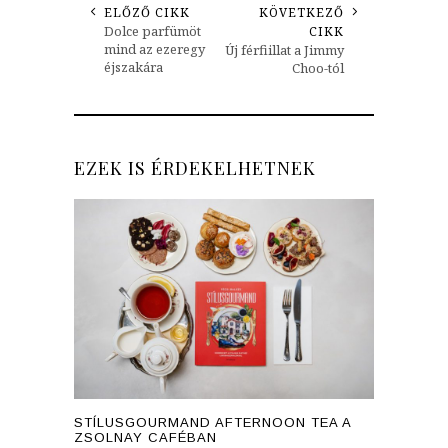
ELŐZŐ CIKK
KÖVETKEZŐ
Dolce parfümöt
CIKK
mind az ezeregy
Új férfiillat a Jimmy
éjszakára
Choo-tól
EZEK IS ÉRDEKELHETNEK
STÍLUSGOURMAND AFTERNOON TEA A
ZSOLNAY CAFÉBAN