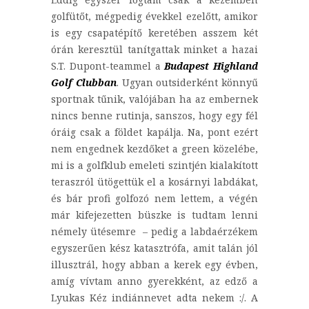
golfütőt, mégpedig évekkel ezelőtt, amikor
is egy csapatépítő keretében asszem két
órán keresztül tanítgattak minket a hazai
S.T. Dupont-teammel a
Budapest Highland
Golf Clubban
. Ugyan outsiderként könnyű
sportnak tűnik, valójában ha az embernek
nincs benne rutinja, sanszos, hogy egy fél
óráig csak a földet kapálja. Na, pont ezért
nem engednek kezdőket a green közelébe,
mi is a golfklub emeleti szintjén kialakított
teraszról ütögettük el a kosárnyi labdákat,
és bár profi golfozó nem lettem, a végén
már kifejezetten büszke is tudtam lenni
némely ütésemre – pedig a labdaérzékem
egyszerűen kész katasztrófa, amit talán jól
illusztrál, hogy abban a kerek egy évben,
amíg vívtam anno gyerekként, az edző a
Lyukas Kéz indiánnevet adta nekem :/. A