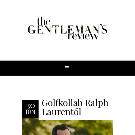
Golfkollab Ralph
30
Laurentől
JÚN