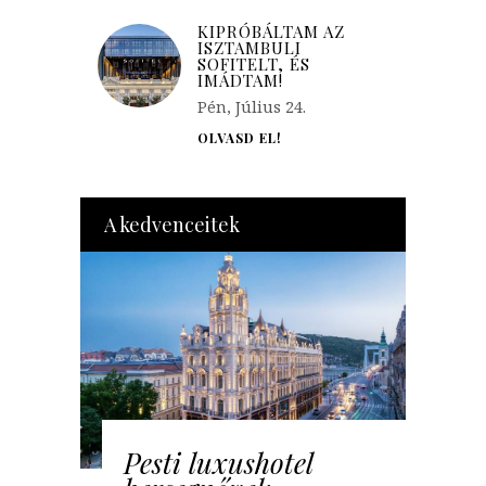
KIPRÓBÁLTAM AZ
ISZTAMBULI
SOFITELT, ÉS
IMÁDTAM!
Pén, Július 24.
OLVASD EL!
A kedvenceitek
Pesti luxushotel