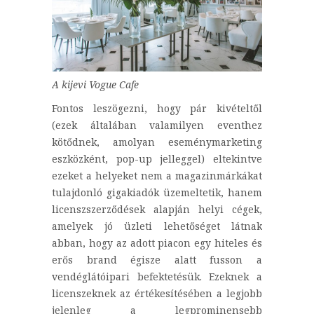
A kijevi Vogue Cafe
Fontos leszögezni, hogy pár kivételtől
(ezek általában valamilyen eventhez
kötődnek, amolyan eseménymarketing
eszközként, pop-up jelleggel) eltekintve
ezeket a helyeket nem a magazinmárkákat
tulajdonló gigakiadók üzemeltetik, hanem
licenszszerződések alapján helyi cégek,
amelyek jó üzleti lehetőséget látnak
abban, hogy az adott piacon egy hiteles és
erős brand égisze alatt fusson a
vendéglátóipari befektetésük. Ezeknek a
licenszeknek az értékesítésében a legjobb
jelenleg a legprominensebb