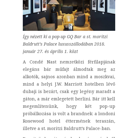
Így nézett ki a pop-up GQ Bar a st. moritzi
Baldrutt’s Palace luxusszállodában 2018.
január 27. és április 1. közt
A Condé Nast nemzetközi férfilapjának
elegáns bár műfajt álmodtak meg az
alkotók, sajnos azonban mind a moszkvai,
mind a helyi J.W. Marriott hotelben lévő
dubaji is bezárt, csak egy legény maradt a
gáton, a már emlegetett berlini. Bár itt kell
megemlítenünk, hogy két pop-up
próbálkozása is volt a brandnek: a londoni
Rosewood hotel éttermének teraszán,
illetve a st. moritzi Baldrutt’s Palace-ban.