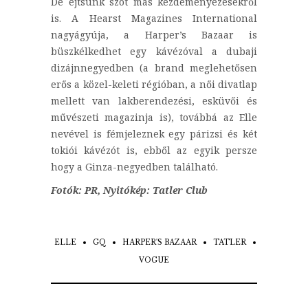
De ejtsünk szót más kezdeményezésekről
is. A Hearst Magazines International
nagyágyúja, a Harper’s Bazaar is
büszkélkedhet egy kávézóval a dubaji
dizájnnegyedben (a brand meglehetősen
erős a közel-keleti régióban, a női divatlap
mellett van lakberendezési, esküvői és
művészeti magazinja is), továbbá az Elle
nevével is fémjeleznek egy párizsi és két
tokiói kávézót is, ebből az egyik persze
hogy a Ginza-negyedben található.
Fotók: PR, Nyitókép: Tatler Club
ELLE
GQ
HARPER'S BAZAAR
TATLER
VOGUE