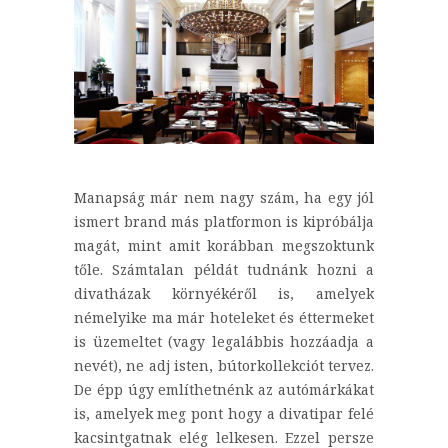
Manapság már nem nagy szám, ha egy jól
ismert brand más platformon is kipróbálja
magát, mint amit korábban megszoktunk
tőle. Számtalan példát tudnánk hozni a
divatházak környékéről is, amelyek
némelyike ma már hoteleket és éttermeket
is üzemeltet (vagy legalábbis hozzáadja a
nevét), ne adj isten, bútorkollekciót tervez.
De épp úgy említhetnénk az autómárkákat
is, amelyek meg pont hogy a divatipar felé
kacsintgatnak elég lelkesen. Ezzel persze