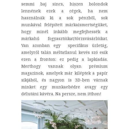
semmi baj sincs, hiszen bolondok
lennének ezek a cégek, ha nem
használnák ki a sok pénzből, sok
munkával felépített márkaismertségüket,
hogy minél inkább megfejhessék a
márkahű fogyasztóikat/törzsvásárlóikat.
Van azonban egy specifikus üzletág,
amelyről talán méltatlanul kevés szó esik
ezen a fronton: ez pedig a lapkiadás.
Merthogy vannak olyan prémium
magazinok, amelyek már kiléptek a papír
síkjából, és nagyon is 3D-ben várnak
minket egy munkaebédre avagy egy
délutáni kávéra. Na persze, nem itthon!