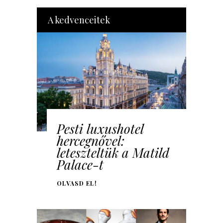
A kedvenceitek
Pesti luxushotel
hercegnővel:
leteszteltük a Matild
Palace-t
OLVASD EL!