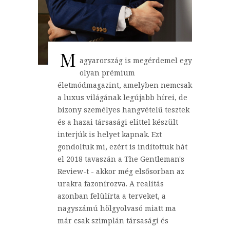
M
agyarország is megérdemel egy
olyan prémium
életmódmagazint, amelyben nemcsak
a luxus világának legújabb hírei, de
bizony személyes hangvételű tesztek
és a hazai társasági elittel készült
interjúk is helyet kapnak. Ezt
gondoltuk mi, ezért is indítottuk hát
el 2018 tavaszán a The Gentleman's
Review-t - akkor még elsősorban az
urakra fazonírozva. A realitás
azonban felülírta a terveket, a
nagyszámú hölgyolvasó miatt ma
már csak szimplán társasági és