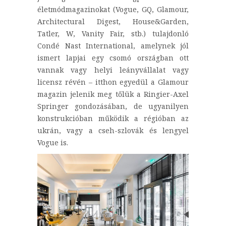
életmódmagazinokat (Vogue, GQ, Glamour,
Architectural Digest, House&Garden,
Tatler, W, Vanity Fair, stb.) tulajdonló
Condé Nast International, amelynek jól
ismert lapjai egy csomó országban ott
vannak vagy helyi leányvállalat vagy
licensz révén – itthon egyedül a Glamour
magazin jelenik meg tőlük a Ringier-Axel
Springer gondozásában, de ugyanilyen
konstrukcióban működik a régióban az
ukrán, vagy a cseh-szlovák és lengyel
Vogue is.