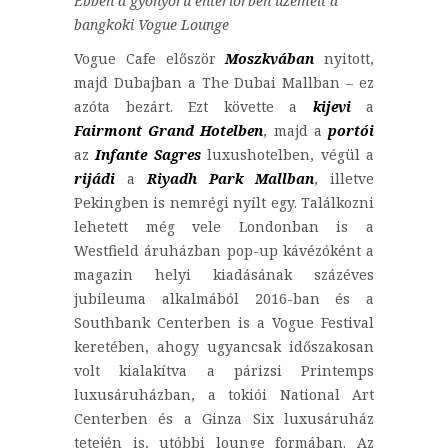
Ebben a gyönyörű enteriőrben üzemelt a
bangkoki Vogue Lounge
Vogue Cafe először
Moszkvában
nyitott,
majd Dubajban a The Dubai Mallban – ez
azóta bezárt. Ezt követte a
kijevi
a
Fairmont Grand Hotelben
, majd a
portói
az
Infante Sagres
luxushotelben, végül a
rijádi
a
Riyadh Park Mallban
, illetve
Pekingben is nemrégi nyílt egy. Találkozni
lehetett még vele Londonban is a
Westfield áruházban pop-up kávézóként a
magazin helyi kiadásának százéves
jubileuma alkalmából 2016-ban és a
Southbank Centerben is a Vogue Festival
keretében, ahogy ugyancsak időszakosan
volt kialakítva a párizsi Printemps
luxusáruházban, a tokiói National Art
Centerben és a Ginza Six luxusáruház
tetején is, utóbbi lounge formában. Az