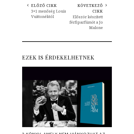
ELŐZŐ CIKK
KÖVETKEZŐ
3+1 menőség Louis
CIKK
Vuittonéktól
Először készített
férfiparfümöt a Jo
Malone
EZEK IS ÉRDEKELHETNEK