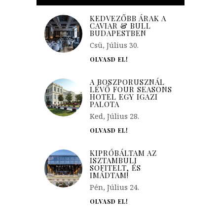
KEDVEZŐBB ÁRAK A
CAVIAR & BULL
BUDAPESTBEN
Csü, Július 30.
OLVASD EL!
A BOSZPORUSZNÁL
LÉVŐ FOUR SEASONS
HOTEL EGY IGAZI
PALOTA
Ked, Július 28.
OLVASD EL!
KIPRÓBÁLTAM AZ
ISZTAMBULI
SOFITELT, ÉS
IMÁDTAM!
Pén, Július 24.
OLVASD EL!