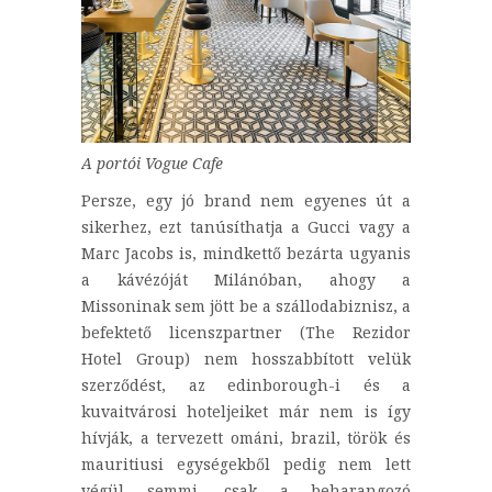
A portói Vogue Cafe
Persze, egy jó brand nem egyenes út a
sikerhez, ezt tanúsíthatja a Gucci vagy a
Marc Jacobs is, mindkettő bezárta ugyanis
a kávézóját Milánóban, ahogy a
Missoninak sem jött be a szállodabiznisz, a
befektető licenszpartner (The Rezidor
Hotel Group) nem hosszabbított velük
szerződést, az edinborough-i és a
kuvaitvárosi hoteljeiket már nem is így
hívják, a tervezett ománi, brazil, török és
mauritiusi egységekből pedig nem lett
végül semmi, csak a beharangozó