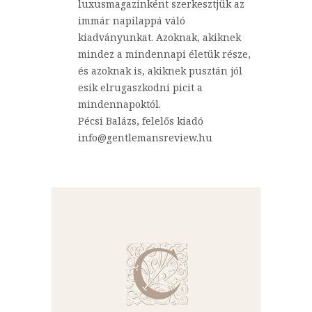
luxusmagazinként szerkesztjük az
immár napilappá váló
kiadványunkat. Azoknak, akiknek
mindez a mindennapi életük része,
és azoknak is, akiknek pusztán jól
esik elrugaszkodni picit a
mindennapoktól.
Pécsi Balázs, felelős kiadó
info@gentlemansreview.hu