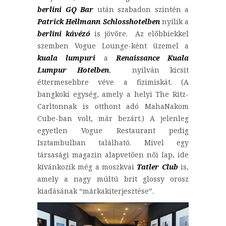
berlini GQ Bar
után szabadon szintén a
Patrick Hellmann Schlosshotelben
nyílik a
berlini kávézó
is jövőre. Az előbbiekkel
szemben Vogue Lounge-ként üzemel a
kuala lumpuri
a
Renaissance Kuala
Lumpur Hotelben
, nyilván kicsit
éttermesebbre véve a fizimiskát. (A
bangkoki egység, amely a helyi The Ritz-
Carltonnak is otthont adó MahaNakom
Cube-ban volt, már bezárt.) A jelenleg
egyetlen Vogue Restaurant pedig
Isztambulban található. Mivel egy
társasági magazin alapvetően női lap, ide
kívánkozik még a moszkvai
Tatler Club
is,
amely a nagy múltú brit glossy orosz
kiadásának “márkakiterjesztése”.