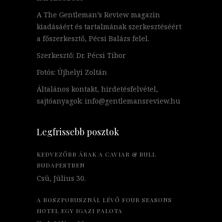
A The Gentleman’s Review magazin
kiadásáért és tartalmának szerkesztéséért
a főszerkesztő, Pécsi Balázs felel.
Szerkesztő: Dr. Pécsi Tibor
Fotós: Újhelyi Zoltán
Általános kontakt, hirdetésfelvétel,
sajtóanyagok: info@gentlemansreview.hu
Legfrissebb posztok
KEDVEZŐBB ÁRAK A CAVIAR & BULL
BUDAPESTBEN
Csü, Július 30.
A BOSZPORUSZNÁL LÉVŐ FOUR SEASONS
HOTEL EGY IGAZI PALOTA