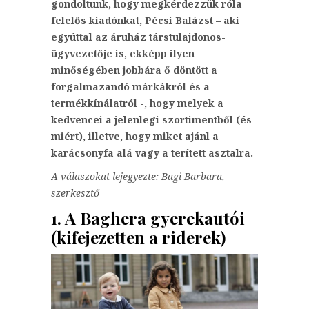
gondoltunk, hogy megkérdezzük róla
felelős kiadónkat, Pécsi Balázst – aki
egyúttal az áruház társtulajdonos-
ügyvezetője is, ekképp ilyen
minőségében jobbára ő döntött a
forgalmazandó márkákról és a
termékkínálatról -, hogy melyek a
kedvencei a jelenlegi szortimentből (és
miért), illetve, hogy miket ajánl a
karácsonyfa alá vagy a terített asztalra.
A válaszokat lejegyezte: Bagi Barbara,
szerkesztő
1. A Baghera gyerekautói
(kifejezetten a riderek)