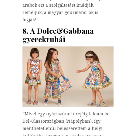
arabok ezt a szolgáltatást imádják,
reméljük, a magyar gourmand-ok is
fogják!”
8. A Dolce&Gabbana
gyerekruhái
“Mivel egy nyáriszünet erejéig laktam is
Dél-Olaszországban (Nápolyban), így
menthetetlenül beleszerettem a helyi
kultúrába, legyen szó az olasz csizma