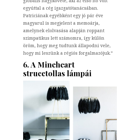
globális nagykövete, aki az első nő volt
egyúttal a cég igazgatótanácsában.
Patriciának egyébként egy jó pár éve
magyarul is megjelent a memoárja,
amelynek elolvasása alapján roppant
szimpatikus lett számomra, így külön
öröm, hogy meg tudtunk állapodni vele,
hogy mi leszünk a régiós forgalmazójuk.”
6. A Mineheart
strucctollas lámpái