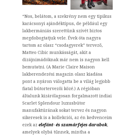
“Nos, belátom, a szekrény nem egy tipikus
karácsonyi ajándéktípus, de például egy
lakbermániás szerettünk szívét biztos
megdobogtatjuk vele. Évek óta nagyra
tartom az olasz “csodagyerek” tervező,
Matteo Cibic munkásságát, akit a
dizájnimádóknak már nem is nagyon kell
bemutatni. (A Marie Claire Maison
lakberendezési magazin olasz kiadása
pont a nyáron válogatta be a világ legjobb
fiatal bútortervezői közé.) A régióban
általunk kizárólagosan forgalmazott indiai
Scarlet Splendour luxusbútor
manufaktúrának sokat tervez és nagyon
sikeresek is a kollekciói, az én kedvenceim
ezek az
elefánt- és szamárfejes darabok
,
amelyek olybá tűnnek, mintha a