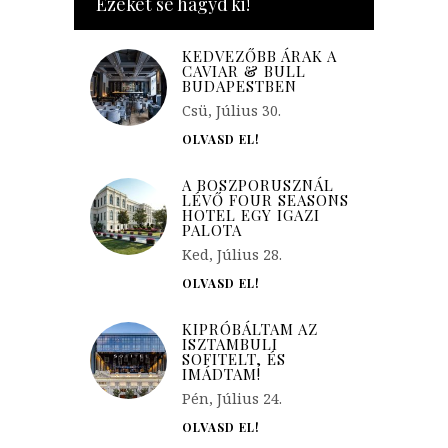
Ezeket se hagyd ki!
KEDVEZŐBB ÁRAK A
CAVIAR & BULL
BUDAPESTBEN
Csü, Július 30.
OLVASD EL!
A BOSZPORUSZNÁL
LÉVŐ FOUR SEASONS
HOTEL EGY IGAZI
PALOTA
Ked, Július 28.
OLVASD EL!
KIPRÓBÁLTAM AZ
ISZTAMBULI
SOFITELT, ÉS
IMÁDTAM!
Pén, Július 24.
OLVASD EL!