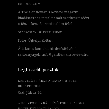
IMPRESSZUM
A The Gentleman’s Review magazin
kiadásáért és tartalmának szerkesztéséért
a főszerkesztő, Pécsi Balázs felel.
Szerkesztő: Dr. Pécsi Tibor
Fotós: Újhelyi Zoltán
Általános kontakt, hirdetésfelvétel,
sajtóanyagok: info@gentlemansreview.hu
Legfrissebb posztok
KEDVEZŐBB ÁRAK A CAVIAR & BULL
BUDAPESTBEN
Csü, Július 30.
A BOSZPORUSZNÁL LÉVŐ FOUR SEASONS
HOTEL EGY IGAZI PALOTA