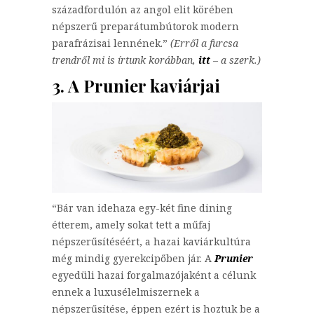
századfordulón az angol elit körében
népszerű preparátumbútorok modern
parafrázisai lennének.”
(Erről a furcsa
trendről mi is írtunk korábban,
itt
– a szerk.)
3. A Prunier kaviárjai
“Bár van idehaza egy-két fine dining
étterem, amely sokat tett a műfaj
népszerűsítéséért, a hazai kaviárkultúra
még mindig gyerekcipőben jár. A
Prunier
egyedüli hazai forgalmazójaként a célunk
ennek a luxusélelmiszernek a
népszerűsítése, éppen ezért is hoztuk be a