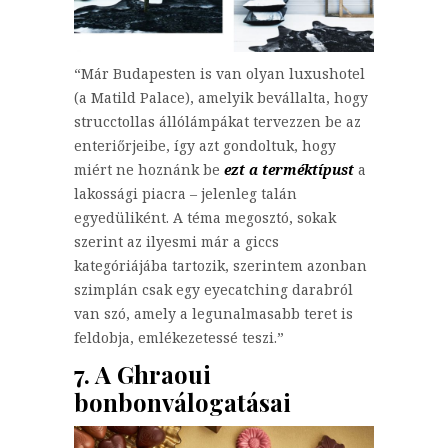
“Már Budapesten is van olyan luxushotel
(a Matild Palace), amelyik bevállalta, hogy
strucctollas állólámpákat tervezzen be az
enteriőrjeibe, így azt gondoltuk, hogy
miért ne hoznánk be
ezt a terméktípust
a
lakossági piacra – jelenleg talán
egyedüliként. A téma megosztó, sokak
szerint az ilyesmi már a giccs
kategóriájába tartozik, szerintem azonban
szimplán csak egy eyecatching darabról
van szó, amely a legunalmasabb teret is
feldobja, emlékezetessé teszi.”
7. A Ghraoui
bonbonválogatásai