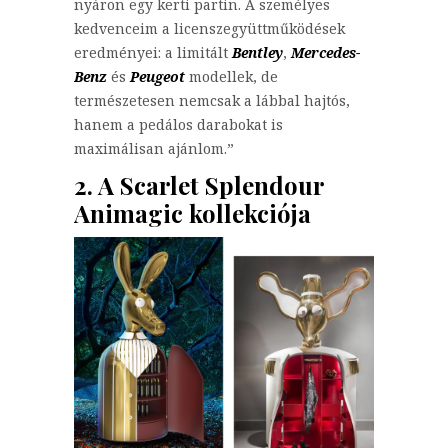
nyáron egy kerti partin. A személyes
kedvenceim a licenszegyüttműködések
eredményei: a limitált
Bentley
,
Mercedes-
Benz
és
Peugeot
modellek, de
természetesen nemcsak a lábbal hajtós,
hanem a pedálos darabokat is
maximálisan ajánlom.”
2. A Scarlet Splendour
Animagic kollekciója