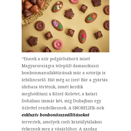
“Ennek a szír polgárháború miatt
Magyarországra települt damaszkuszi
bonbonmanufaktúrának már a sztorija is
lebilincselő. Hát még az ízei! Bár a gyártás
idehaza történik, ismét kezdik
meghódítani a Közel-Keletet, a katari
Dohában immár két, míg Dubajban egy
üzlettel rendelkeznek. A SNOBELIER-nek
exkluzív bonbonösszeállításokat
terveztek, amelyek cseh kristálytálakon
érkeznek meg a vásárlóhoz. A gazdag