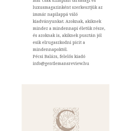
már csak szimplán társasági és
luxusmagazinként szerkesztjük az
immár napilappá váló
kiadványunkat. Azoknak, akiknek
mindez a mindennapi életük része,
és azoknak is, akiknek pusztán jól
esik elrugaszkodni picit a
mindennapoktól.
Pécsi Balázs, felelős kiadó
info@gentlemansreview.hu