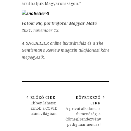
árulhatjuk Magyarországon.”
Fotók: PR, portréfotó: Magyar Máté
2021. november 13.
A SNOBELIER online luxusáruház és a The
Gentleman’s Review magazin tulajdonosi köre
megegyezik.
ELŐZŐ CIKK
KÖVETKEZŐ
Ebben lehetsz
CIKK
sznob a COVID
A privát alkalom az
utáni világban
új menőség, a
(tömeg)rendezvény
pedig már nem az!