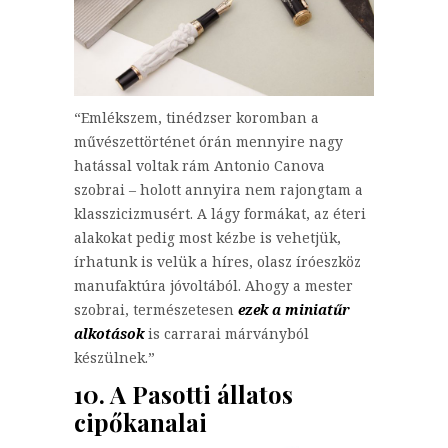
“Emlékszem, tinédzser koromban a
művészettörténet órán mennyire nagy
hatással voltak rám Antonio Canova
szobrai – holott annyira nem rajongtam a
klasszicizmusért. A lágy formákat, az éteri
alakokat pedig most kézbe is vehetjük,
írhatunk is velük a híres, olasz íróeszköz
manufaktúra jóvoltából. Ahogy a mester
szobrai, természetesen
ezek a miniatűr
alkotások
is carrarai márványból
készülnek.”
10. A Pasotti állatos
cipőkanalai