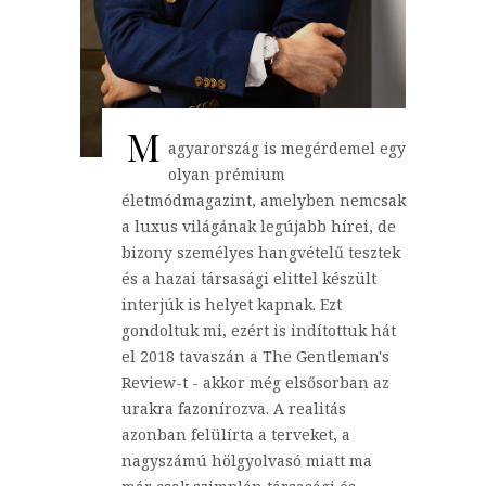
M
agyarország is megérdemel egy
olyan prémium
életmódmagazint, amelyben nemcsak
a luxus világának legújabb hírei, de
bizony személyes hangvételű tesztek
és a hazai társasági elittel készült
interjúk is helyet kapnak. Ezt
gondoltuk mi, ezért is indítottuk hát
el 2018 tavaszán a The Gentleman's
Review-t - akkor még elsősorban az
urakra fazonírozva. A realitás
azonban felülírta a terveket, a
nagyszámú hölgyolvasó miatt ma