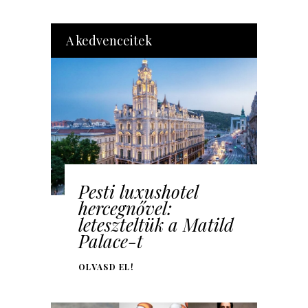
A kedvenceitek
Pesti luxushotel
hercegnővel:
leteszteltük a Matild
Palace-t
OLVASD EL!