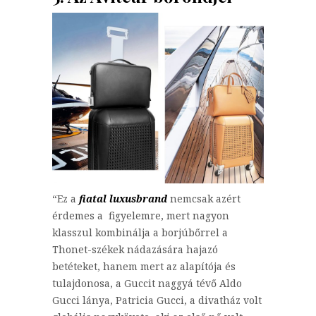
“Ez a
fiatal luxusbrand
nemcsak azért
érdemes a figyelemre, mert nagyon
klasszul kombinálja a borjúbőrrel a
Thonet-székek nádazására hajazó
betéteket, hanem mert az alapítója és
tulajdonosa, a Guccit naggyá tévő Aldo
Gucci lánya, Patricia Gucci, a divatház volt