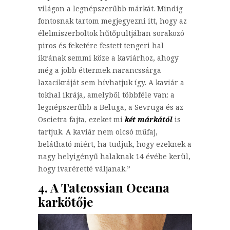
világon a legnépszerűbb márkát. Mindig
fontosnak tartom megjegyezni itt, hogy az
élelmiszerboltok hűtőpultjában sorakozó
piros és feketére festett tengeri hal
ikrának semmi köze a kaviárhoz, ahogy
még a jobb éttermek narancssárga
lazacikráját sem hívhatjuk így. A kaviár a
tokhal ikrája, amelyből többféle van: a
legnépszerűbb a Beluga, a Sevruga és az
Oscietra fajta, ezeket mi
két márkától
is
tartjuk. A kaviár nem olcsó műfaj,
belátható miért, ha tudjuk, hogy ezeknek a
nagy helyigényű halaknak 14 évébe kerül,
hogy ivaréretté váljanak.”
4. A Tateossian Oceana
karkötője