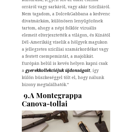
orráról vagy sarkáról, vagy akár Szicíliáról.
Nem tagadom, a Dolce&Gabbana a kedvenc
divatmárkám, különösen lenyűgözőnek
tartom, ahogy a népi folklór vizuális
elemeit elterjesztették a világon, és Kínától
Dél-Amerikáig viselik a hölgyek magukon
a jellegzetes szicíliai szamárkordékat vagy
a festett csempemintát, a majolikát.
Európán belül is kevés helyen kapni csak
a
gyerekkollekciójuk újdonságait
, így
külön büszkeséggel tölt el, hogy nálunk
bizony megtalálhatók.”
9.A Montegrappa
Canova-tollai