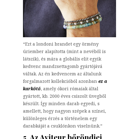
“Ezt a londoni brandet egy örmény
úriember alapította (mint a nevéből is
látszik), és mára a globális elit egyik
kedvenc mandzsettagomb gyártójává
váltak. Az én kedvencem az általunk
forgalmazott kollekcióból azonban
ez a
karkötő
, amely ókori rómaiak által
gyártott, kb. 2000 éves csiszolt üvegből
készült. Így minden darab egyedi, s
amellett, hogy nagyon szépek a színei,
különleges érzés a történelem egy
darabkáját a csuklónkon viselnünk.”
5. Az Aviteur bőröndjei