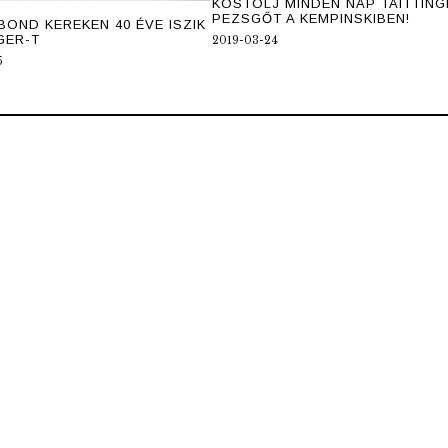
KÓSTOLJ MINDEN NAP TAITTING
PEZSGŐT A KEMPINSKIBEN!
BOND KEREKEN 40 ÉVE ISZIK
GER-T
2019-03-24
5