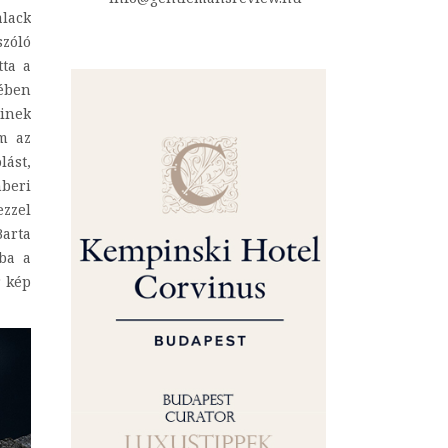
alack
zóló
tta a
ében
einek
am az
lást,
mberi
ezzel
Barta
ába a
 kép