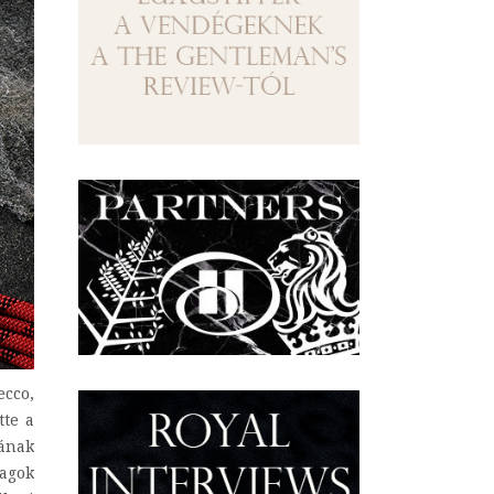
ecco,
tte a
jának
dagok