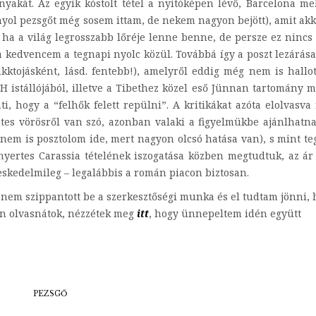
yakát. Az egyik kóstolt tétel a nyitóképen lévő, Barcelona mel
nyol pezsgőt még sosem ittam, de nekem nagyon bejött), amit akk
ha a világ legrosszabb lőréje lenne benne, de persze ez nincs
a kedvencem a tegnapi nyolc közül. Továbbá így a poszt lezárás
kktojásként, lásd. fentebb!), amelyről eddig még nem is hallo
 istállójából, illetve a Tibethez közel eső Jünnan tartomány 
i, hogy a “felhők felett repülni”. A kritikákat azóta elolvasva 
estes vörösről van szó, azonban valaki a figyelmükbe ajánlhatn
t nem is posztolom ide, mert nagyon olcsó hatása van), s mint t
nyertes Carassia tételének iszogatása közben megtudtuk, az ár
skedelmileg – legalábbis a román piacon biztosan.
nem szippantott be a szerkesztőségi munka és el tudtam jönni, 
en olvasnátok, nézzétek meg
itt
, hogy ünnepeltem idén együtt
PEZSGŐ