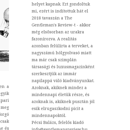
helyet kapnak. Ezt gondoltuk
mi, ezért is indítottuk hát el
2018 tavaszán a The
Gentleman's Review-t - akkor
még elsősorban az urakra
fazonírozva. A realitás
azonban felülírta a terveket, a
nagyszámú hölgyolvasó miatt
ma már csak szimplán
társasági és luxusmagazinként
szerkesztjük az immár
napilappá váló kiadványunkat.
ben a
Azoknak, akiknek mindez a
gyik
mindennapi életük része, és
ipari
azoknak is, akiknek pusztán jól
k meg
esik elrugaszkodni picit a
forgó
mindennapoktól.
 csak
Pécsi Balázs, felelős kiadó
ne és
info@gentlemansreview.hu