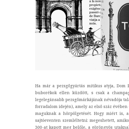
Ha már a pezsgőgyártás mitikus atyja, Dom 
buborékok ellen küzdött, s csak a champag
legelegánsabb pezsgőmárkájának névadója talál
forradalom idején), amely az első száz évébe
maguknak a hörpölgetését. Hogy miért is, a
sajtóeventen szemléltetni: megeshetett, amik
300-at kapott meg belőle, a göröngyös utakn