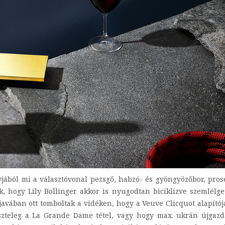
yjából mi a választóvonal pezsgő, habzó- és gyöngyözőbor, pros
, hogy Lily Bollinger akkor is nyugodtan biciklizve szemlélge
 javában ott tomboltak a vidéken, hogy a Veuve Clicquot alapító
szteleg a La Grande Dame tétel, vagy hogy max. ukrán újgaz