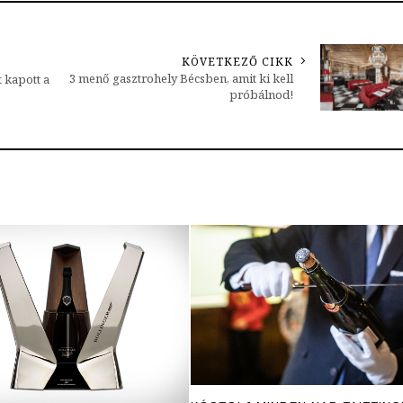
KÖVETKEZŐ CIKK
3 menő gasztrohely Bécsben, amit ki kell
 kapott a
próbálnod!