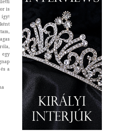
letti
or is
 így!
aként
ttam,
magas
róla,
a egy
egnap
 és a
ha