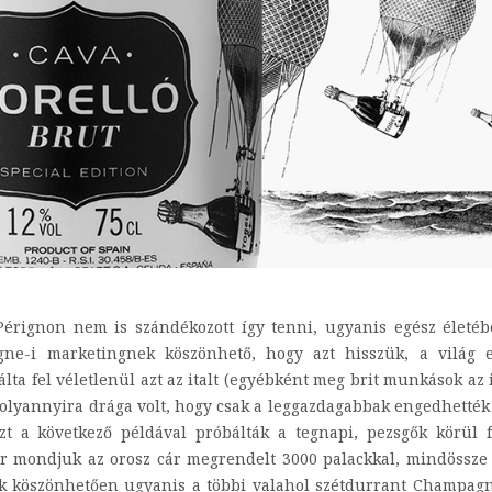
Pérignon nem is szándékozott így tenni, ugyanis egész életé
ne-i marketingnek köszönhető, hogy azt hisszük, a világ e
ta fel véletlenül azt az italt (egyébként meg brit munkások az 
n olyannyira drága volt, hogy csak a leggazdagabbak engedhetté
zt a következő példával próbálták a tegnapi, pezsgők körül 
or mondjuk az orosz cár megrendelt 3000 palackkal, mindössze
ak köszönhetően ugyanis a többi valahol szétdurrant Champag