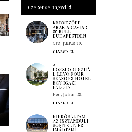
Ezeket se hagyd ki!
KEDVEZŐBB
ÁRAK A CAVIAR
& BULL
BUDAPESTBEN
Csü, Július 30.
OLVASD EL!
A
BOSZPORUSZNÁ
L LÉVŐ FOUR
SEASONS HOTEL
EGY IGAZI
PALOTA
Ked, Július 28.
OLVASD EL!
KIPRÓBÁLTAM
AZ ISZTAMBULI
SOFITELT, ÉS
IMÁDTAM!