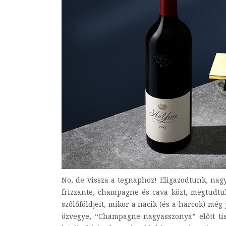
No, de vissza a tegnaphoz! Eligazodtunk, nag
frizzante, champagne és cava közt, megtudtuk
szőlőföldjeit, mikor a nácik (és a harcok) még
özvegye, “Champagne nagyasszonya” előtt ti