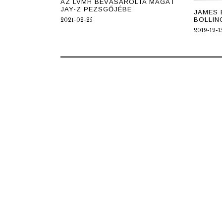
AZ LVMH BEVÁSÁROLTA MAGÁT
JAY-Z PEZSGŐJÉBE
JAMES 
BOLLIN
2021-02-25
2019-12-1