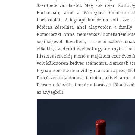
Szentpétervár között. Még sok ilyen kultúr/
Borbárban, ahol a Wineglass Communicat
borkóstolóit. A tegnapi kuriózum volt ezzel 
kétórás kóstolást, ahol alapvetően a famil
Komoróczki Anna nemzetközi borakadémikus u
segítségével. Bevallom, a csomó sztorizásn
előadás, az elmúlt évekből ugyanennyire kom
hiszen azért elég menő a majdnem ezer éves fák
volt különösen kedves számomra. Nemcsak azér
tegnap nem mertem villogni a száraz pezsgők k
Pincészet tulajdonosa tartotta, akivel anno
frissen elkészült, immár a borászat főhadisz
az anyagból)!