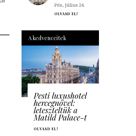
ER
Pén, Július 24.
OLVASD EL!
A kedvenceitek
Pesti luxushotel
hercegnővel:
leteszteltük a
Matild Palace-t
OLVASD EL!