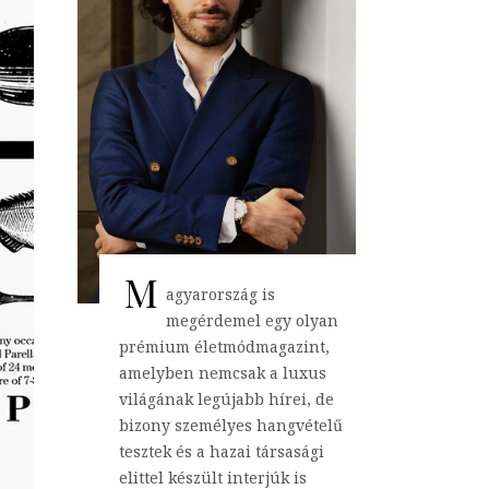
M
agyarország is
megérdemel egy olyan
prémium életmódmagazint,
amelyben nemcsak a luxus
világának legújabb hírei, de
bizony személyes hangvételű
tesztek és a hazai társasági
elittel készült interjúk is