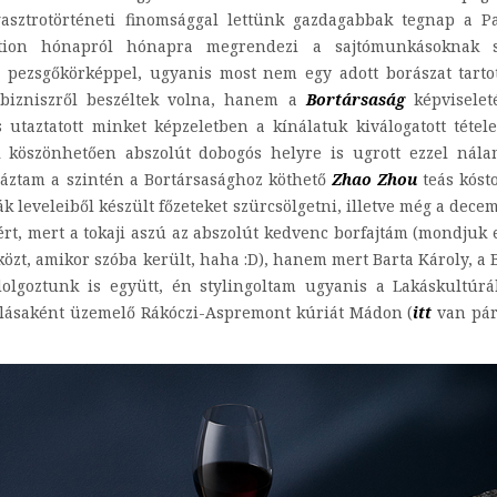
gasztrotörténeti finomsággal lettünk gazdagabbak tegnap a P
ion hónapról hónapra megrendezi a sajtómunkásoknak s
a pezsgőkörképpel, ugyanis most nem egy adott borászat tarto
y bizniszről beszéltek volna, hanem a
Bortársaság
képviselet
taztatott minket képzeletben a kínálatuk kiválogatott tétel
ak köszönhetően abszolút dobogós helyre is ugrott ezzel nál
áztam a szintén a Bortársasághoz köthető
Zhao Zhou
teás kósto
 leveleiből készült főzeteket szürcsölgetni, illetve még a dece
t, mert a tokaji aszú az abszolút kedvenc borfajtám (mondjuk 
özt, amikor szóba került, haha :D), hanem mert Barta Károly, a 
 dolgoztunk is együtt, én stylingoltam ugyanis a Lakáskultúr
állásaként üzemelő Rákóczi-Aspremont kúriát Mádon (
itt
van pár