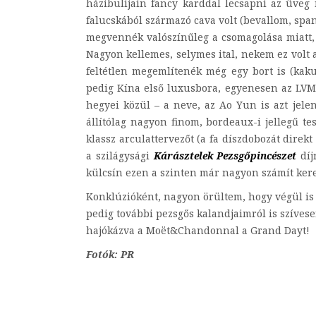
házibulijain fancy karddal lecsapni az üveg n
falucskából származó cava volt (bevallom, spa
megvennék valószínűleg a csomagolása miatt, 
Nagyon kellemes, selymes ital, nekem ez volt 
feltétlen megemlítenék még egy bort is (kaku
pedig Kína első luxusbora, egyenesen az LVMH
hegyei közül – a neve, az Ao Yun is azt jelent
állítólag nagyon finom, bordeaux-i jellegű t
klassz arculattervezőt (a fa díszdobozát direk
a szilágysági
Kárásztelek Pezsgőpincészet
díj
külcsín ezen a szinten már nagyon számít kere
Konklúzióként, nagyon örültem, hogy végül is 
pedig további pezsgős kalandjaimról is szíves
hajókázva a Moët&Chandonnal a Grand Dayt!
Fotók: PR