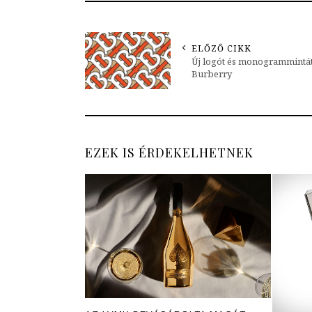
ELŐZŐ CIKK
Új logót és monogrammintát
Burberry
EZEK IS ÉRDEKELHETNEK