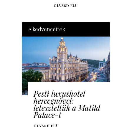
OLVASD EL!
A kedvenceitek
Pesti luxushotel
hercegnővel:
leteszteltük a Matild
Palace-t
OLVASD EL!