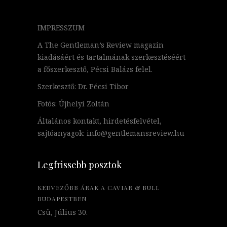
IMPRESSZUM
A The Gentleman’s Review magazin
kiadásáért és tartalmának szerkesztéséért
a főszerkesztő, Pécsi Balázs felel.
Szerkesztő: Dr. Pécsi Tibor
Fotós: Újhelyi Zoltán
Általános kontakt, hirdetésfelvétel,
sajtóanyagok: info@gentlemansreview.hu
Legfrissebb posztok
KEDVEZŐBB ÁRAK A CAVIAR & BULL
BUDAPESTBEN
Csü, Július 30.