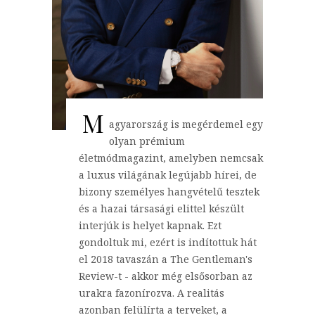
M
agyarország is megérdemel egy
olyan prémium
életmódmagazint, amelyben nemcsak
a luxus világának legújabb hírei, de
bizony személyes hangvételű tesztek
és a hazai társasági elittel készült
interjúk is helyet kapnak. Ezt
gondoltuk mi, ezért is indítottuk hát
el 2018 tavaszán a The Gentleman's
Review-t - akkor még elsősorban az
urakra fazonírozva. A realitás
azonban felülírta a terveket, a