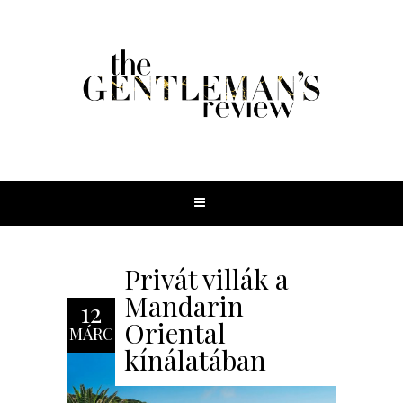
Privát villák a
Mandarin
12
Oriental
MÁRC
kínálatában