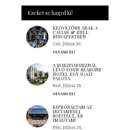
Ezeket se hagyd ki!
KEDVEZŐBB ÁRAK A
CAVIAR & BULL
BUDAPESTBEN
Csü, Július 30.
OLVASD EL!
A BOSZPORUSZNÁL
LÉVŐ FOUR SEASONS
HOTEL EGY IGAZI
PALOTA
Ked, Július 28.
OLVASD EL!
KIPRÓBÁLTAM AZ
ISZTAMBULI
SOFITELT, ÉS
IMÁDTAM!
Pén, Július 24.