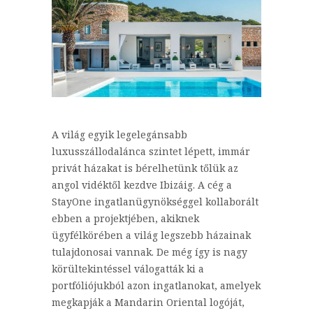
A világ egyik legelegánsabb
luxusszállodalánca szintet lépett, immár
privát házakat is bérelhetünk tőlük az
angol vidéktől kezdve Ibizáig. A cég a
StayOne ingatlanügynökséggel kollaborált
ebben a projektjében, akiknek
ügyfélkörében a világ legszebb házainak
tulajdonosai vannak. De még így is nagy
körültekintéssel válogatták ki a
portfóliójukból azon ingatlanokat, amelyek
megkapják a Mandarin Oriental logóját,