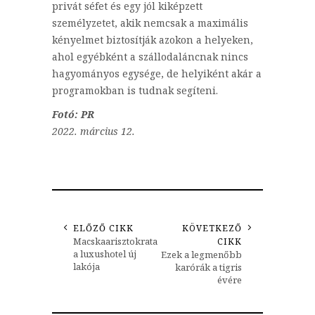
privát séfet és egy jól kiképzett
személyzetet, akik nemcsak a maximális
kényelmet biztosítják azokon a helyeken,
ahol egyébként a szállodaláncnak nincs
hagyományos egysége, de helyiként akár a
programokban is tudnak segíteni.
Fotó: PR
2022. március 12.
ELŐZŐ CIKK
KÖVETKEZŐ
Macskaarisztokrata
CIKK
a luxushotel új
Ezek a legmenőbb
lakója
karórák a tigris
évére