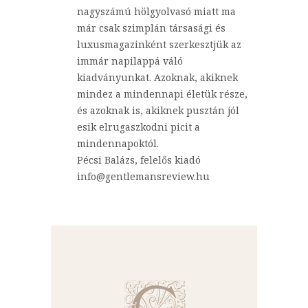
nagyszámú hölgyolvasó miatt ma
már csak szimplán társasági és
luxusmagazinként szerkesztjük az
immár napilappá váló
kiadványunkat. Azoknak, akiknek
mindez a mindennapi életük része,
és azoknak is, akiknek pusztán jól
esik elrugaszkodni picit a
mindennapoktól.
Pécsi Balázs, felelős kiadó
info@gentlemansreview.hu