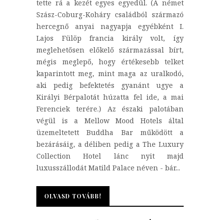
tette rá a kezét egyes egyedül. (A német
Szász-Coburg-Koháry családból származó
hercegnő anyai nagyapja egyébként I.
Lajos Fülöp francia király volt, így
meglehetősen előkelő származással bírt,
mégis meglepő, hogy értékesebb telket
kaparintott meg, mint maga az uralkodó,
aki pedig befektetés gyanánt ugye a
Királyi Bérpalotát húzatta fel ide, a mai
Ferenciek terére.) Az északi palotában
végül is a Mellow Mood Hotels által
üzemeltetett Buddha Bar működött a
bezárásáig, a déliben pedig a The Luxury
Collection Hotel lánc nyit majd
luxusszállodát Matild Palace néven - bár...
OLVASD TOVÁBB!
OLVASD TOVÁBB!