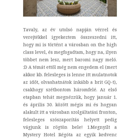
Tavaly, az év utolsó napján vérrel és
verejtékkel igyekeztem összeszedni itt,
hogy mi is történt a városban on the high
class level, és megfogadtam, hogy na, ilyen
többet nem lesz, mert baromi nagy meló.
:D A témát ettől még nem engedem el (mert
akkor kb. felesleges is lenne itt mulatnotok
az időt, olvashatnátok inkább a brit GQ-t),
csakhogy szétbontom háromfelé. Az első
etapban tehát megnézzük, hogy január 1.
és április 30. között mégis mi és hogyan
alakult itt a városban szolgáltatási fronton,
felesleges szószaporítás helyett pedig
vágjunk is rögtön bele! 1.Megnyílt a
Mystery Hotel Régóta az egyik kedvenc