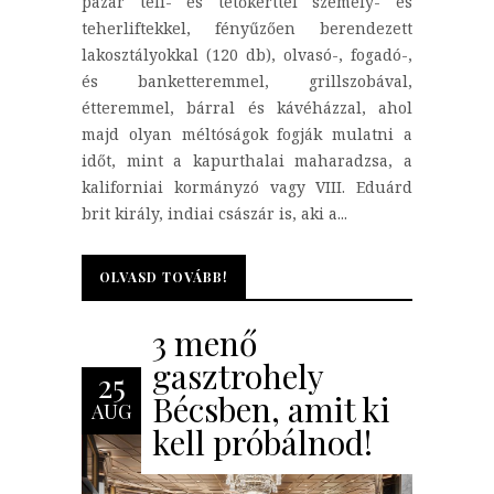
pazar téli- és tetőkerttel személy- és
teherliftekkel, fényűzően berendezett
lakosztályokkal (120 db), olvasó-, fogadó-,
és banketteremmel, grillszobával,
étteremmel, bárral és kávéházzal, ahol
majd olyan méltóságok fogják mulatni a
időt, mint a kapurthalai maharadzsa, a
kaliforniai kormányzó vagy VIII. Eduárd
brit király, indiai császár is, aki a...
OLVASD TOVÁBB!
OLVASD TOVÁBB!
3 menő
gasztrohely
25
Bécsben, amit ki
AUG
kell próbálnod!