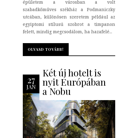
épületem a városban a volt
szabadkőműves székház a Podmaniczky
utcában, különösen szeretem például az
egyiptomi stílusú szobrot a timpanon
felett, mindig megcsodálom, ha hazafelé...
OLVASD TOVÁBB!
OLVASD TOVÁBB!
Két új hotelt is
27
nyit Európában
JAN
a Nobu