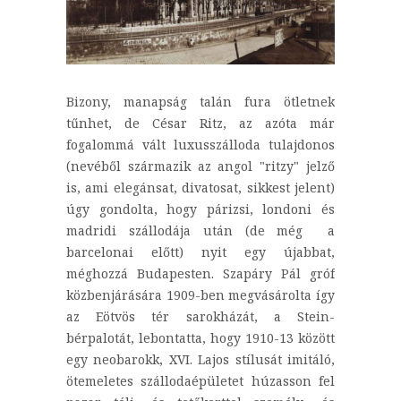
Bizony, manapság talán fura ötletnek
tűnhet, de César Ritz, az azóta már
fogalommá vált luxusszálloda tulajdonos
(nevéből származik az angol "ritzy" jelző
is, ami elegánsat, divatosat, sikkest jelent)
úgy gondolta, hogy párizsi, londoni és
madridi szállodája után (de még a
barcelonai előtt) nyit egy újabbat,
méghozzá Budapesten. Szapáry Pál gróf
közbenjárására 1909-ben megvásárolta így
az Eötvös tér sarokházát, a Stein-
bérpalotát, lebontatta, hogy 1910-13 között
egy neobarokk, XVI. Lajos stílusát imitáló,
ötemeletes szállodaépületet húzasson fel