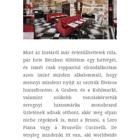
Mint az Instáról már értesülhettetek róla,
pár hete Bécsben töltöttem egy hétvégét,
és ismét csak roppantul elcsodálkoztam
azon (mint minden alkalommal), hogy
mennyi mindent nyújt az osztrák főváros
luxusfronton. A Graben és a Kohlmarkt,
valamint szűkebb vonzáskörzetük
seregnyi luxusmárka monobrand
üzletének adnak otthont, akár még olyan
niche cégeknek is, mint a Brioni, a Loro
Piana vagy a Brunello Cucinelli. De
tényleg mindenki itt van, aki worldwide