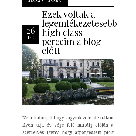
OLVASD TOVÁBB!
OLVASD TOVÁBB!
Ezek voltak a
legemlékezetesebb
26
high class
DEC
perceim a blog
előtt
Nem tudom, ti hogy vagytok vele, de nálam
ilyen tájt, év vége felé mindig előjön a
személyes igény, hogy átpörgessem picit