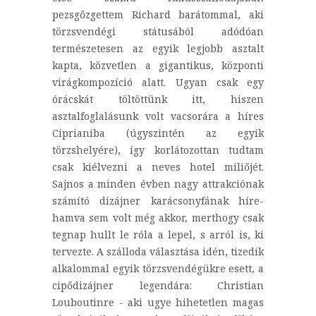
pezsgőzgettem Richard barátommal, aki
törzsvendégi státusából adódóan
természetesen az egyik legjobb asztalt
kapta, közvetlen a gigantikus, központi
virágkompozíció alatt. Ugyan csak egy
órácskát töltöttünk itt, hiszen
asztalfoglalásunk volt vacsorára a híres
Ciprianiba (úgyszintén az egyik
törzshelyére), így korlátozottan tudtam
csak kiélvezni a neves hotel miliőjét.
Sajnos a minden évben nagy attrakciónak
számító dizájner karácsonyfának híre-
hamva sem volt még akkor, merthogy csak
tegnap hullt le róla a lepel, s arról is, ki
tervezte. A szálloda választása idén, tizedik
alkalommal egyik törzsvendégükre esett, a
cipődizájner legendára: Christian
Louboutinre - aki ugye hihetetlen magas