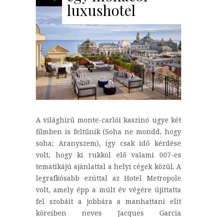
luxushotel
A világhírű monte-carlói kaszinó ugye két
filmben is feltűnik (Soha ne mondd, hogy
soha; Aranyszem), így csak idő kérdése
volt, hogy ki rukkol elő valami 007-es
tematikájú ajánlattal a helyi cégek közül. A
legrafkósabb ezúttal az Hotel Metropole
volt, amely épp a múlt év végére újíttatta
fel szobáit a jobbára a manhattani elit
köreiben neves Jacques Garcia