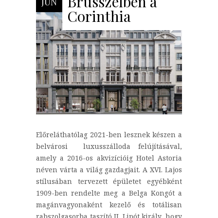
Brüsszelben a
JÚN
Corinthia
Előreláthatólag 2021-ben lesznek készen a
belvárosi luxusszálloda felújításával,
amely a 2016-os akvizícióig Hotel Astoria
néven várta a világ gazdagjait. A XVI. Lajos
stílusában tervezett épületet egyébként
1909-ben rendelte meg a Belga Kongót a
magánvagyonaként kezelő és totálisan
rabszolgasorba taszító II. Lipót király, hogy