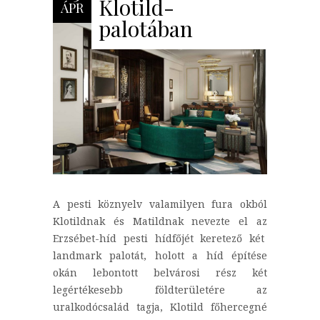
Klotild-
ÁPR
palotában
A pesti köznyelv valamilyen fura okból
Klotildnak és Matildnak nevezte el az
Erzsébet-híd pesti hídfőjét keretező két
landmark palotát, holott a híd építése
okán lebontott belvárosi rész két
legértékesebb földterületére az
uralkodócsalád tagja, Klotild főhercegné