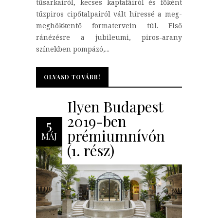
tűsarkairól, kecses kaptafáiról és főként
tűzpiros cipőtalpairól vált híressé a meg-
meghökkentő formatervein túl. Első
ránézésre a jubileumi, piros-arany
színekben pompázó,...
OLVASD TOVÁBB!
OLVASD TOVÁBB!
Ilyen Budapest
2019-ben
5
prémiumnívón
MÁJ
(1. rész)