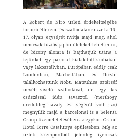
A Robert de Niro üzleti érdekeltségébe
tartozó étterem- és szállodalánc ezzel a 16-
17. olyan egységét nyitja majd meg, ahol
nemcsak fúziós japán ételeket lehet enni,
de bizony álomra is hajthatjuk utána a
fejünket egy pazarul kialakított szobában
vagy lakosztályban. Európában eddig csak
Londonban, Marbellában és Ibizán
találkozhattunk Nobu Matsuhisa sztárséf
nevét viselő szállodával, de egy kis
csúszással idén tavasztól (merthogy
eredetileg tavaly év végéről volt szó)
megnyílik majd a barcelonai is a Selenta
Group üzemeletetésében az egykori Grand
Hotel Torre Catalunya épületében. Míg az
üzleti szempontból jelenleg igencsak