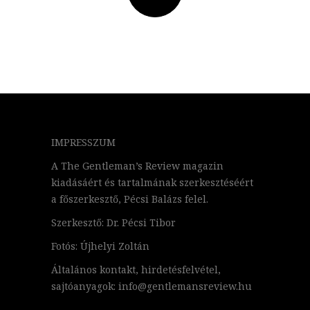
IMPRESSZUM
A The Gentleman’s Review magazin
kiadásáért és tartalmának szerkesztéséért
a főszerkesztő, Pécsi Balázs felel.
Szerkesztő: Dr. Pécsi Tibor
Fotós: Újhelyi Zoltán
Általános kontakt, hirdetésfelvétel,
sajtóanyagok: info@gentlemansreview.hu