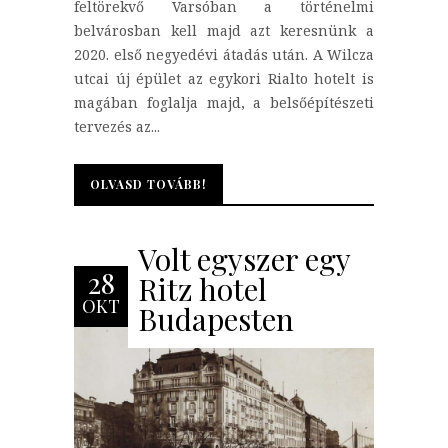
feltörekvő Varsóban a történelmi
belvárosban kell majd azt keresnünk a
2020. első negyedévi átadás után. A Wilcza
utcai új épület az egykori Rialto hotelt is
magában foglalja majd, a belsőépítészeti
tervezés az...
OLVASD TOVÁBB!
OLVASD TOVÁBB!
Volt egyszer egy
28
Ritz hotel
OKT
Budapesten