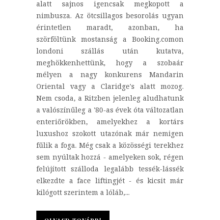
alatt sajnos igencsak megkopott a
nimbusza. Az ötcsillagos besorolás ugyan
érintetlen maradt, azonban, ha
szörföltünk mostanság a Booking.comon
londoni szállás után kutatva,
meghökkenhettünk, hogy a szobaár
mélyen a nagy konkurens Mandarin
Oriental vagy a Claridge's alatt mozog.
Nem csoda, a Ritzben jelenleg aludhatunk
a valószínűleg a '80-as évek óta változatlan
enteriőrökben, amelyekhez a kortárs
luxushoz szokott utazónak már nemigen
fűlik a foga. Még csak a közösségi terekhez
sem nyúltak hozzá - amelyeken sok, régen
felújított szálloda legalább tessék-lássék
elkezdte a face liftingjét - és kicsit már
kilógott szerintem a lóláb,...