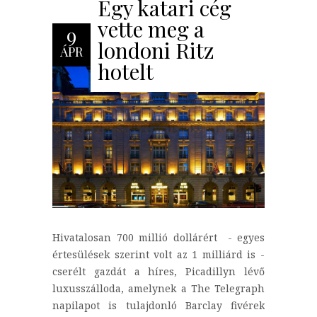
Egy katari cég
vette meg a
9
londoni Ritz
ÁPR
hotelt
Hivatalosan 700 millió dollárért - egyes
értesülések szerint volt az 1 milliárd is -
cserélt gazdát a híres, Picadillyn lévő
luxusszálloda, amelynek a The Telegraph
napilapot is tulajdonló Barclay fivérek