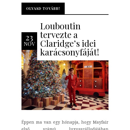
OLVASD TOVÁBB!
OLVASD TOVÁBB!
Louboutin
tervezte a
23
Claridge’s idei
NOV
karácsonyfáját!
Éppen ma van egy hónapja, hogy Mayfair
első számú luxusszállodájában