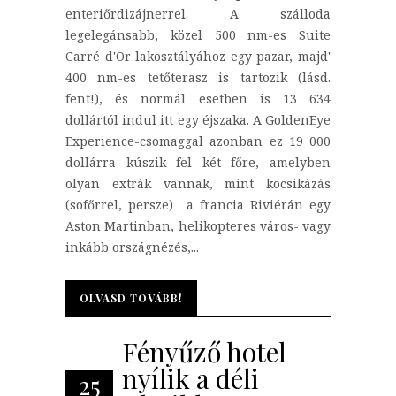
enteriőrdizájnerrel. A szálloda
legelegánsabb, közel 500 nm-es Suite
Carré d'Or lakosztályához egy pazar, majd'
400 nm-es tetőterasz is tartozik (lásd.
fent!), és normál esetben is 13 634
dollártól indul itt egy éjszaka. A GoldenEye
Experience-csomaggal azonban ez 19 000
dollárra kúszik fel két főre, amelyben
olyan extrák vannak, mint kocsikázás
(sofőrrel, persze) a francia Riviérán egy
Aston Martinban, helikopteres város- vagy
inkább országnézés,...
OLVASD TOVÁBB!
OLVASD TOVÁBB!
Fényűző hotel
nyílik a déli
25