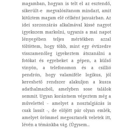
magamban, hogyan is telt el az esztendő,
sikerült-e megvalósítanom mindazt, amit
kitűztem magam elé célként januárban. Az
idei szezonzárás alkalmával kissé nagyot
igyekszem markolni, ugyanis a mai napot
lényegében teljes mértékben azzal
töltöttem, hogy több, mint egy évtizedre
visszamenőleg igyekeztem átszanálni a
fotókat és egyebeket a gépen, a külső
vinyón, a telefonomon és a csillió
pendrón, hogy valamiféle logikus, jól
kereshető rendszer alakuljon a kusza
adathalmazból, amelyben sose találok
semmit. Ugyan korántsem végeztem még a
művelettel - amelyet a nosztalgiázás is
csak lassít -, de előjött pár olyan emlék,
amelyet örömmel megosztanék veletek itt,
lévén a témánkba vág. (Úgysem...