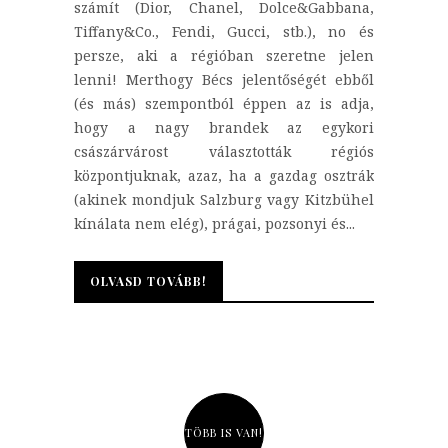
számít (Dior, Chanel, Dolce&Gabbana,
Tiffany&Co., Fendi, Gucci, stb.), no és
persze, aki a régióban szeretne jelen
lenni! Merthogy Bécs jelentőségét ebből
(és más) szempontból éppen az is adja,
hogy a nagy brandek az egykori
császárvárost választották régiós
központjuknak, azaz, ha a gazdag osztrák
(akinek mondjuk Salzburg vagy Kitzbühel
kínálata nem elég), prágai, pozsonyi és...
OLVASD TOVÁBB!
OLVASD TOVÁBB!
TÖBB IS VAN!