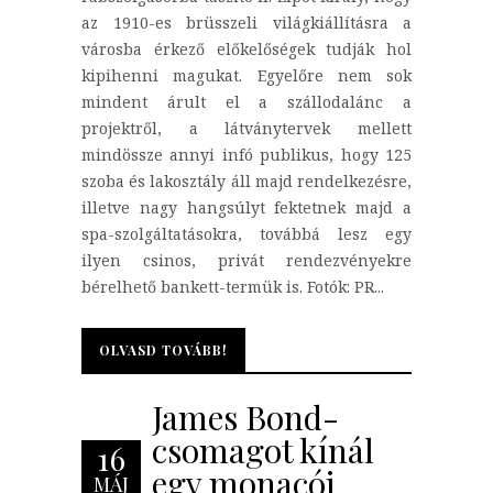
az 1910-es brüsszeli világkiállításra a
városba érkező előkelőségek tudják hol
kipihenni magukat. Egyelőre nem sok
mindent árult el a szállodalánc a
projektről, a látványtervek mellett
mindössze annyi infó publikus, hogy 125
szoba és lakosztály áll majd rendelkezésre,
illetve nagy hangsúlyt fektetnek majd a
spa-szolgáltatásokra, továbbá lesz egy
ilyen csinos, privát rendezvényekre
bérelhető bankett-termük is. Fotók: PR...
OLVASD TOVÁBB!
OLVASD TOVÁBB!
James Bond-
csomagot kínál
16
egy monacói
MÁJ