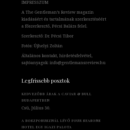
IMPRESSZUM
A The Gentleman’s Review magazin
kiadásáért és tartalmának szerkesztéséért
a főszerkesztő, Pécsi Balázs felel.
Szerkesztő: Dr. Pécsi Tibor
Fotós: Újhelyi Zoltán
Általános kontakt, hirdetésfelvétel,
sajtóanyagok: info@gentlemansreview.hu
Legfrissebb posztok
KEDVEZŐBB ÁRAK A CAVIAR & BULL
BUDAPESTBEN
Csü, Július 30.
A BOSZPORUSZNÁL LÉVŐ FOUR SEASONS
HOTEL EGY IGAZI PALOTA