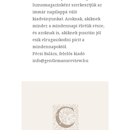
luxusmagazinként szerkesztjük az
immár napilappá váló
kiadványunkat. Azoknak, akiknek
mindez a mindennapi életük része,
és azoknak is, akiknek pusztán jól
esik elrugaszkodni picit a
mindennapoktól.
Pécsi Balázs, felelős kiadó
info@gentlemansreview.hu