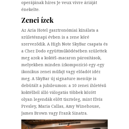
operájának híres Je veux vivre áriáját
énekelte.
Zenei ízek
Az Aria Hotel gasztronómiai kínálata a
születésnapi évben is a zene köré
szerveződik. A High Note SkyBar csapata és
a Chez Dodo együttműködésében születtek
meg azok a koktél–macaron párosítások,
melyekben minden ízkompozíció egy-egy
ikonikus zenei műfajt vagy előadót idéz
meg. A SkyBar új signature menüje is
debütált a jubileumon: a 10 zenei ihletésű
koktélból álló válogatás többek között
olyan legendák előtt tiszteleg, mint Elvis
Presley, Maria Callas, Amy Winehouse,
James Brown vagy Frank Sinatra.