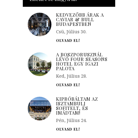
KEDVEZŐBB ÁRAK A
CAVIAR & BULL
BUDAPESTBEN
Csü, Július 30.
OLVASD EL!
A BOSZPORUSZNÁL
LÉVŐ FOUR SEASONS
HOTEL EGY IGAZI
PALOTA
Ked, Július 28.
OLVASD EL!
KIPRÓBÁLTAM AZ
ISZTAMBULI
SOFITELT, ÉS
IMÁDTAM!
Pén, Július 24.
OLVASD EL!