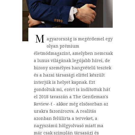
M
agyarország is megérdemel egy
olyan prémium
életmódmagazint, amelyben nemcsak
a luxus világának legújabb hírei, de
bizony személyes hangvételű tesztek
és a hazai társasági elittel készült
interjúk is helyet kapnak. Ezt
gondoltuk mi, ezért is indítottuk hát
el 2018 tavaszán a The Gentleman's
Review-t - akkor még elsősorban az
urakra fazonírozva. A realitás
azonban felülírta a terveket, a
nagyszámú hölgyolvasó miatt ma
már csak szimplán társasági és