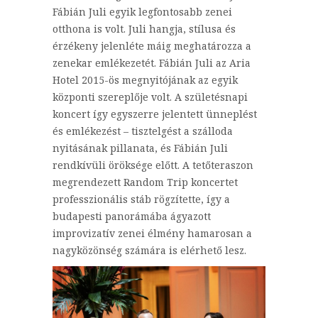
Fábián Juli egyik legfontosabb zenei
otthona is volt. Juli hangja, stílusa és
érzékeny jelenléte máig meghatározza a
zenekar emlékezetét. Fábián Juli az Aria
Hotel 2015-ös megnyitójának az egyik
központi szereplője volt. A születésnapi
koncert így egyszerre jelentett ünneplést
és emlékezést – tisztelgést a szálloda
nyitásának pillanata, és Fábián Juli
rendkívüli öröksége előtt. A tetőteraszon
megrendezett Random Trip koncertet
professzionális stáb rögzítette, így a
budapesti panorámába ágyazott
improvizatív zenei élmény hamarosan a
nagyközönség számára is elérhető lesz.