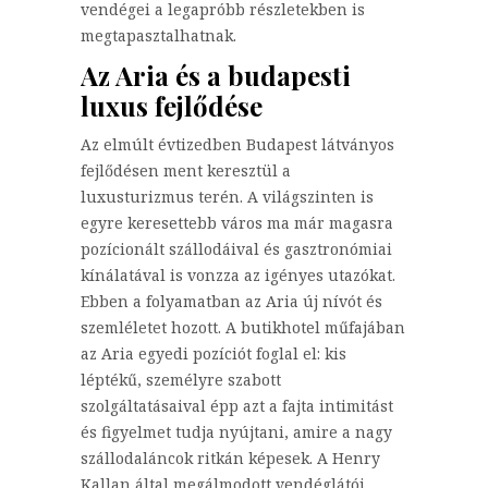
vendégei a legapróbb részletekben is
megtapasztalhatnak.
Az Aria és a budapesti
luxus fejlődése
Az elmúlt évtizedben Budapest látványos
fejlődésen ment keresztül a
luxusturizmus terén. A világszinten is
egyre keresettebb város ma már magasra
pozícionált szállodáival és gasztronómiai
kínálatával is vonzza az igényes utazókat.
Ebben a folyamatban az Aria új nívót és
szemléletet hozott. A butikhotel műfajában
az Aria egyedi pozíciót foglal el: kis
léptékű, személyre szabott
szolgáltatásaival épp azt a fajta intimitást
és figyelmet tudja nyújtani, amire a nagy
szállodaláncok ritkán képesek. A Henry
Kallan által megálmodott vendéglátói