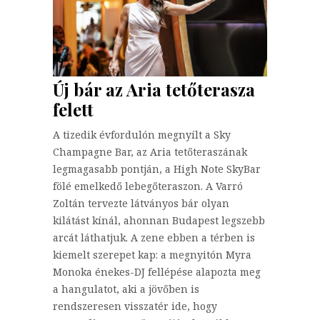
Új bár az Aria tetőterasza
felett
A tizedik évfordulón megnyílt a Sky
Champagne Bar, az Aria tetőteraszának
legmagasabb pontján, a High Note SkyBar
fölé emelkedő lebegőteraszon. A Varró
Zoltán tervezte látványos bár olyan
kilátást kínál, ahonnan Budapest legszebb
arcát láthatjuk. A zene ebben a térben is
kiemelt szerepet kap: a megnyitón Myra
Monoka énekes-DJ fellépése alapozta meg
a hangulatot, aki a jövőben is
rendszeresen visszatér ide, hogy