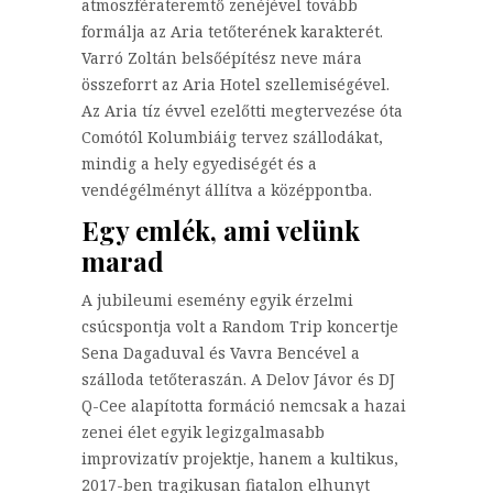
atmoszférateremtő zenéjével tovább
formálja az Aria tetőterének karakterét.
Varró Zoltán belsőépítész neve mára
összeforrt az Aria Hotel szellemiségével.
Az Aria tíz évvel ezelőtti megtervezése óta
Comótól Kolumbiáig tervez szállodákat,
mindig a hely egyediségét és a
vendégélményt állítva a középpontba.
Egy emlék, ami velünk
marad
A jubileumi esemény egyik érzelmi
csúcspontja volt a Random Trip koncertje
Sena Dagaduval és Vavra Bencével a
szálloda tetőteraszán. A Delov Jávor és DJ
Q-Cee alapította formáció nemcsak a hazai
zenei élet egyik legizgalmasabb
improvizatív projektje, hanem a kultikus,
2017-ben tragikusan fiatalon elhunyt