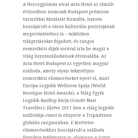
A Hercegprímás utcai Aria Hotel az elmúlt
évtizedben nemcsak Budapest prémium
turisztikai kínálatát formálta, hanem
hozzájárult a város kulturális pozíciójának
megerősítéséhez is – miközben
világsztárokat fogadott, és rangos
nemzetközi díjak sorával írta be magát a
világ luxusszállodáinak élvonalába. Az
Aria Hotel Budapest az egyetlen magyar
szálloda, amely olyan tekintélyes
nemzetközi elismeréseket nyert el, mint
Európa Legjobb Wellness Spája (World
Boutique Hotel Awards), a Világ Egyik
Legjobb Rooftop Bárja (Condé Nast
Traveller), illetve 2017-ben a világ legjobb
szállodája címet is elnyerte a TripAdvisor
globális rangsorában. E kivételes
elismerésekhez hozzájárult a szálloda
ikonikus tetőterasza is, ahonnan a Szent