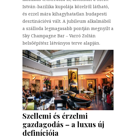
István-bazilika kupolája közelről látható,
és ezzel mára kihagyhatatlan budapesti
desztinációvá vált. A jubileum alkalmából
a szálloda legmagasabb pontján megnyílt a
Sky Champagne Bar – Varró Zoltán
belsőépítész látványos terve alapján.
Szellemi és érzelmi
gazdagodás – a luxus új
definíciója