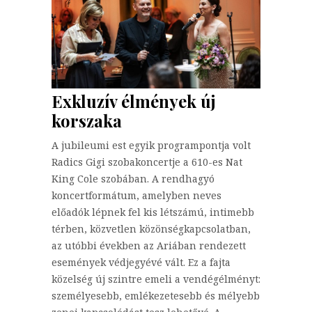
Exkluzív élmények új
korszaka
A jubileumi est egyik programpontja volt
Radics Gigi szobakoncertje a 610-es Nat
King Cole szobában. A rendhagyó
koncertformátum, amelyben neves
előadók lépnek fel kis létszámú, intimebb
térben, közvetlen közönségkapcsolatban,
az utóbbi években az Ariában rendezett
események védjegyévé vált. Ez a fajta
közelség új szintre emeli a vendégélményt:
személyesebb, emlékezetesebb és mélyebb