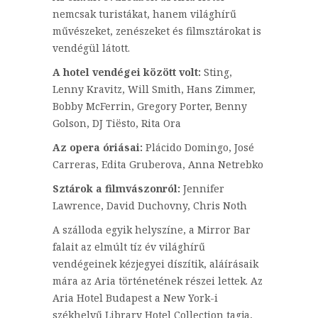
nemcsak turistákat, hanem világhírű
művészeket, zenészeket és filmsztárokat is
vendégül látott.
A hotel vendégei között volt:
Sting,
Lenny Kravitz, Will Smith, Hans Zimmer,
Bobby McFerrin, Gregory Porter, Benny
Golson, DJ Tiësto, Rita Ora
Az opera óriásai:
Plácido Domingo, José
Carreras, Edita Gruberova, Anna Netrebko
Sztárok a filmvászonról:
Jennifer
Lawrence, David Duchovny, Chris Noth
A szálloda egyik helyszíne, a Mirror Bar
falait az elmúlt tíz év világhírű
vendégeinek kézjegyei díszítik, aláírásaik
mára az Aria történetének részei lettek. Az
Aria Hotel Budapest a New York-i
székhelyű Library Hotel Collection tagja,