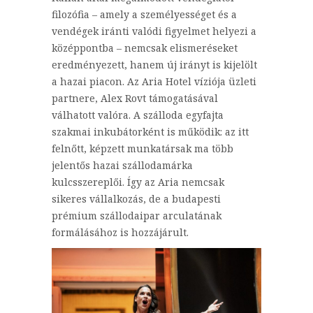
filozófia – amely a személyességet és a
vendégek iránti valódi figyelmet helyezi a
középpontba – nemcsak elismeréseket
eredményezett, hanem új irányt is kijelölt
a hazai piacon. Az Aria Hotel víziója üzleti
partnere, Alex Rovt támogatásával
válhatott valóra. A szálloda egyfajta
szakmai inkubátorként is működik: az itt
felnőtt, képzett munkatársak ma több
jelentős hazai szállodamárka
kulcsszereplői. Így az Aria nemcsak
sikeres vállalkozás, de a budapesti
prémium szállodaipar arculatának
formálásához is hozzájárult.