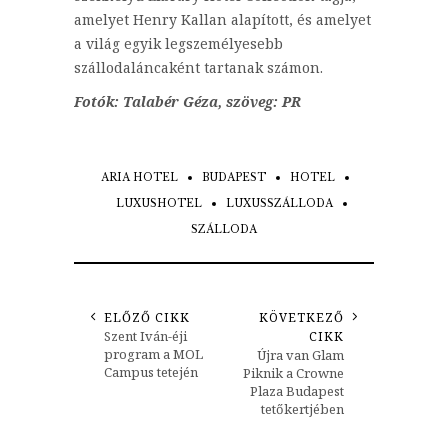
amelyet Henry Kallan alapított, és amelyet
a világ egyik legszemélyesebb
szállodaláncaként tartanak számon.
Fotók: Talabér Géza, szöveg: PR
ARIA HOTEL
BUDAPEST
HOTEL
LUXUSHOTEL
LUXUSSZÁLLODA
SZÁLLODA
ELŐZŐ CIKK
KÖVETKEZŐ
Szent Iván-éji
CIKK
program a MOL
Újra van Glam
Campus tetején
Piknik a Crowne
Plaza Budapest
tetőkertjében