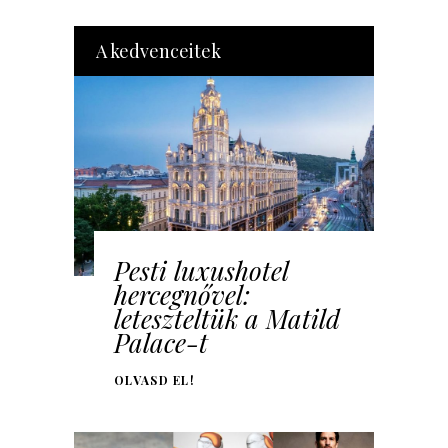
A kedvenceitek
Pesti luxushotel
hercegnővel:
leteszteltük a Matild
Palace-t
OLVASD EL!