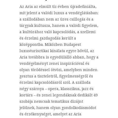
Az Aria az elmúlt tíz évben újradefiniálta,
mit jelent a valódi luxus a vendéglátásban:
a szállodában nem az üres csillogás és a
tárgyak kultusza, hanem a valódi figyelem,
a kultúrához való kapcsolódás, a szellemi
és érzelmi gazdagodás került a
középpontba. Miközben Budapest
luxusturisztikai kínálata egyre bővül, az
Aria továbbra is egyedülálló abban, hogy a
vendégélményt zenei inspirációval és
olyan törődéssel ötvözi, amelyben minden
gesztus a tiszteletről, figyelmességről és
érzelmi kapcsolódásról szól. A szálloda
négy szárnya – opera, klasszikus, jazz és
kortárs – és zenei legendáknak dedikált 49
szobája nemcsak tematikus dizájnt
jelölnek, hanem olyan gondolkodásmódot
és érzékenységet, amelyet az Aria