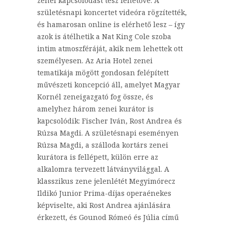
zenei kapcsolódást tesz lehetővé. A
születésnapi koncertet videóra rögzítették,
és hamarosan online is elérhető lesz – így
azok is átélhetik a Nat King Cole szoba
intim atmoszféráját, akik nem lehettek ott
személyesen. Az Aria Hotel zenei
tematikája mögött gondosan felépített
művészeti koncepció áll, amelyet Magyar
Kornél zeneigazgató fog össze, és
amelyhez három zenei kurátor is
kapcsolódik: Fischer Iván, Rost Andrea és
Rúzsa Magdi. A születésnapi eseményen
Rúzsa Magdi, a szálloda kortárs zenei
kurátora is fellépett, külön erre az
alkalomra tervezett látványvilággal. A
klasszikus zene jelenlétét Megyimórecz
Ildikó Junior Prima-díjas operaénekes
képviselte, aki Rost Andrea ajánlására
érkezett, és Gounod Rómeó és Júlia című