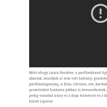
Mint ahogy Laura Burdese, a parfümbrand ügyve
akartak, mondjuk az sem volt hátrány, gondolo
parfümalapanyag. A friss, citrusos, sós, karda
promóvideó hatására jobban is bevonódnátok a
pedig vonattal irány ez a buja természet és a kr
hívott Liguria!