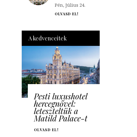
Pén, Július 24.
OLVASD EL!
A kedvenceitek
Pesti luxushotel
hercegnővel:
leteszteltük a
Matild Palace-t
OLVASD EL!