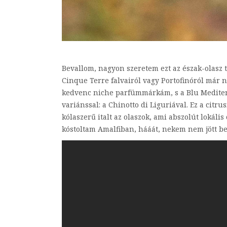
Bevallom, nagyon szeretem ezt az észak-olasz t
Cinque Terre falvairól vagy Portofinóról már 
kedvenc niche parfümmárkám, s a Blu Mediterr
variánssal: a Chinotto di Liguriával. Ez a citru
kólaszerű italt az olaszok, ami abszolút lokáli
kóstoltam Amalfiban, hááát, nekem nem jött be