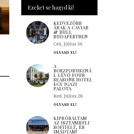
Ezeket se hagyd ki!
KEDVEZŐBB
ÁRAK A CAVIAR
& BULL
BUDAPESTBEN
Csü, Július 30.
OLVASD EL!
A
BOSZPORUSZNÁ
L LÉVŐ FOUR
SEASONS HOTEL
EGY IGAZI
PALOTA
Ked, Július 28.
OLVASD EL!
KIPRÓBÁLTAM
AZ ISZTAMBULI
SOFITELT, ÉS
IMÁDTAM!