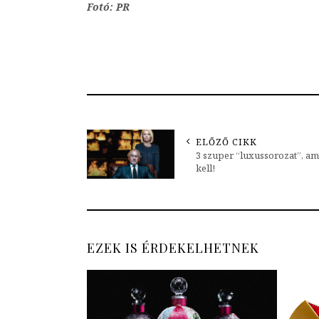
Fotó: PR
ELŐZŐ CIKK
3 szuper “luxussorozat”, am
kell!
EZEK IS ÉRDEKELHETNEK