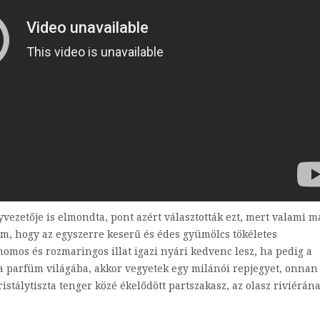
zetője is elmondta, pont azért választották ezt, mert valami m
m, hogy az egyszerre keserű és édes gyümölcs tökéletes
momos és rozmaringos illat igazi nyári kedvenc lesz, ha pedig a
 parfüm világába, akkor vegyetek egy milánói repjegyet, onnan
istálytiszta tenger közé ékelődött partszakasz, az olasz riviérána