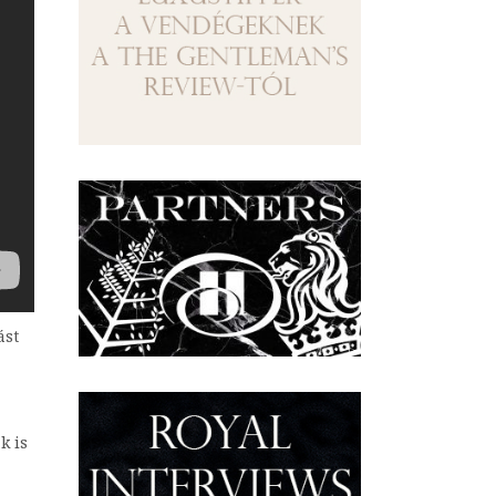
ást
k is