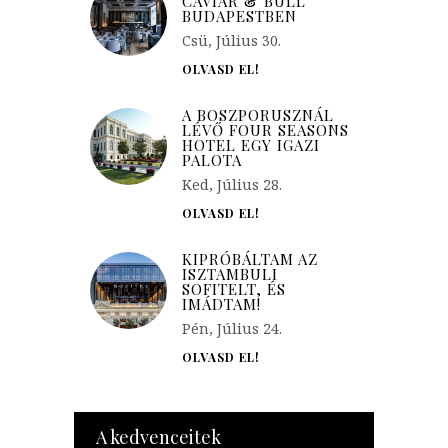
CAVIAR & BULL
BUDAPESTBEN
Csü, Július 30.
OLVASD EL!
A BOSZPORUSZNÁL
LÉVŐ FOUR SEASONS
HOTEL EGY IGAZI
PALOTA
Ked, Július 28.
OLVASD EL!
KIPRÓBÁLTAM AZ
ISZTAMBULI
SOFITELT, ÉS
IMÁDTAM!
Pén, Július 24.
OLVASD EL!
A kedvenceitek