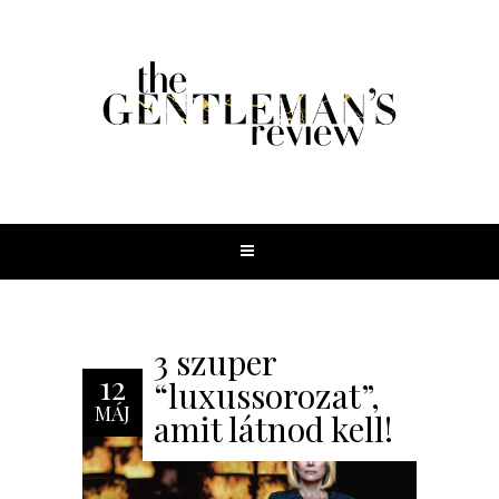
3 szuper
12
“luxussorozat”,
MÁJ
amit látnod kell!