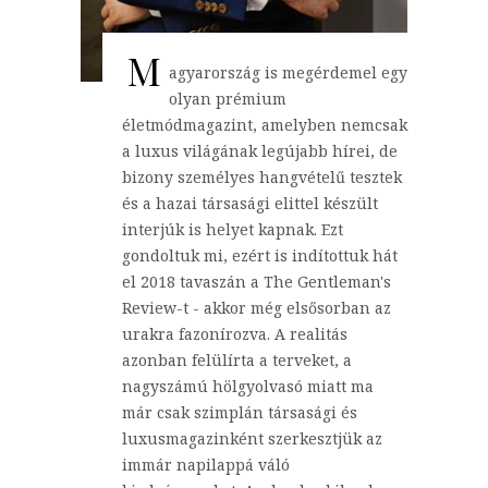
M
agyarország is megérdemel egy
olyan prémium
életmódmagazint, amelyben nemcsak
a luxus világának legújabb hírei, de
bizony személyes hangvételű tesztek
és a hazai társasági elittel készült
interjúk is helyet kapnak. Ezt
gondoltuk mi, ezért is indítottuk hát
el 2018 tavaszán a The Gentleman's
Review-t - akkor még elsősorban az
urakra fazonírozva. A realitás
azonban felülírta a terveket, a
nagyszámú hölgyolvasó miatt ma
már csak szimplán társasági és
luxusmagazinként szerkesztjük az
immár napilappá váló