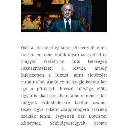
Oké, a cím némileg talán félrevezető lehet,
hiszen én nem tudok olyan sorozatról (a
magyar Viasat3-on futó Feleségek
luxuskivitelben c. kívül), amely
kifejezetten a luxust, mint életérzést
mutatná be. Ámde ez ne szegje kedvünket
így a pünkösdi hosszú hétvége előtt,
ugyanis akad pár olyan, amely nemcsak a
hölgyek érdeklődésére tarthat számot
(ezek ugye főként szappanopera szerűek
szoktak lenni, legyenek bár Downton
Abbey/Mr. Selfridge/Hölgyek öröme