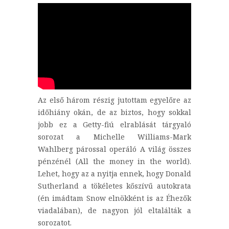
Az első három részig jutottam egyelőre az
időhiány okán, de az biztos, hogy sokkal
jobb ez a Getty-fiú elrablását tárgyaló
sorozat a Michelle Williams-Mark
Wahlberg párossal operáló A világ összes
pénzénél (All the money in the world).
Lehet, hogy az a nyitja ennek, hogy Donald
Sutherland a tökéletes kőszívű autokrata
(én imádtam Snow elnökként is az Éhezők
viadalában), de nagyon jól eltalálták a
sorozatot.