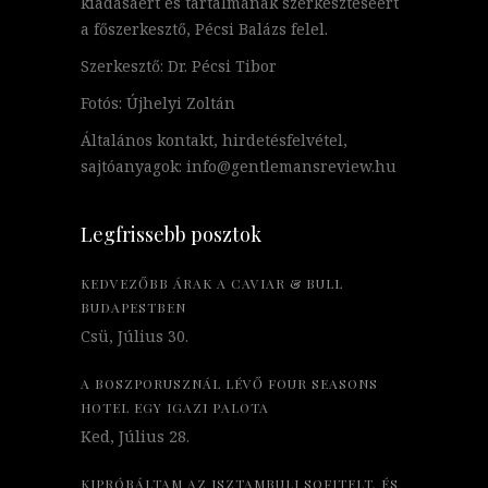
kiadásáért és tartalmának szerkesztéséért
a főszerkesztő, Pécsi Balázs felel.
Szerkesztő: Dr. Pécsi Tibor
Fotós: Újhelyi Zoltán
Általános kontakt, hirdetésfelvétel,
sajtóanyagok: info@gentlemansreview.hu
Legfrissebb posztok
KEDVEZŐBB ÁRAK A CAVIAR & BULL
BUDAPESTBEN
Csü, Július 30.
A BOSZPORUSZNÁL LÉVŐ FOUR SEASONS
HOTEL EGY IGAZI PALOTA
Ked, Július 28.
KIPRÓBÁLTAM AZ ISZTAMBULI SOFITELT, ÉS