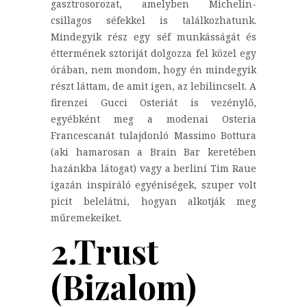
gasztrosorozat, amelyben Michelin-
csillagos séfekkel is találkozhatunk.
Mindegyik rész egy séf munkásságát és
éttermének sztoriját dolgozza fel közel egy
órában, nem mondom, hogy én mindegyik
részt láttam, de amit igen, az lebilincselt. A
firenzei Gucci Osteriát is vezénylő,
egyébként meg a modenai Osteria
Francescanát tulajdonló Massimo Bottura
(aki hamarosan a Brain Bar keretében
hazánkba látogat) vagy a berlini Tim Raue
igazán inspiráló egyéniségek, szuper volt
picit belelátni, hogyan alkotják meg
műremekeiket.
2.Trust
(Bizalom)