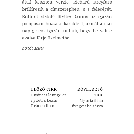
által készített verzió. Richard Dreyfuss
brillírozik a címszerepben, s a feleségét,
Ruth-ot alakító Blythe Danner is igazán
pompásan hozza a karaktert, akiről a mai
napig sem igazán tudjuk, hogy be volt-e
avatva férje üzelmeibe.
Fotó: HBO
ELŐZŐ CIKK
KÖVETKEZŐ
Business lounge-ot
CIKK
nyitott a Lexus
Liguria illata
Brüsszelben
üvegcsébe zárva