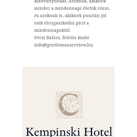
kiadványunkat. Azoknak, akiknek
mindez a mindennapi életük része,
és azoknak is, akiknek pusztán jól
esik elrugaszkodni picit a
mindennapoktól.
Pécsi Balázs, felelős kiadó
info@gentlemansreview.hu