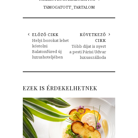
TÁMOGATOTT_TARTALOM
ELŐZŐ CIKK
KÖVETKEZŐ
Helyi borokat lehet
CIKK
kóstolni
Több díjat is nyert
Balatonfüred új
a pesti Párisi Udvar
luxushoteljében
luxusszálloda
EZEK IS ÉRDEKELHETNEK