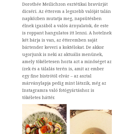
Dorothée Meilichzon esztétikai bravúrját
dicséri. Az étterem a legszebb valóját talán
napközben mutatja meg, napsütésben
élnek igazából a valós árnyalatok, de este
is roppant hangulatos itt lenni. A hotelnek
két bárja is van, az étteremben saját
bártender keveri a koktélokat. De akkor
ugorjunk is neki az aktuális menünek,
amely tökéletesen hozta azt a minőséget az
ízek és a tálalás terén is, amit az ember
egy fine bistrótól elvár – az asztal
márványlapja pedig mint látszik, még az
Instagramra való fotógyártáshoz is
tökéletes háttér.