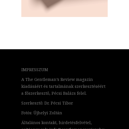
IMPRESSZUM
A The Gentleman’s Review magazin
kiadásáért és tartalmának szerkesztéséért
a főszerkesztő, Pécsi Balázs felel.
Szerkesztő: Dr. Pécsi Tibor
Fotós: Újhelyi Zoltán
Általános kontakt, hirdetésfelvétel,