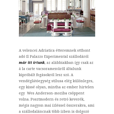
A velencei Adriatica étteremnek otthont
adó Il Palazzo Experimental szállodáról
már itt írtunk
, az alábbiakban így csak az
á la carte vacsoramenüről általunk
kipróbált fogásokról lesz szó. A
vendéglátóegység stílusa elég különleges,
egy kissé olyan, mintha az ember hirtelen
egy Wes Anderson-moziba csöppent
volna. Posztmodern és retró keverék,
mégis nagyon mai ízléssel összerakva, ami
a szállodaláncnak több ízben is dolgozó