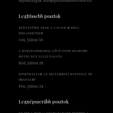
sajtóanyagok: info@gentlemansreview.hu
Legfrissebb posztok
KEDVEZŐBB ÁRAK A CAVIAR & BULL
BUDAPESTBEN
Csü, Július 30.
A BOSZPORUSZNÁL LÉVŐ FOUR SEASONS
HOTEL EGY IGAZI PALOTA
Ked, Július 28.
KIPRÓBÁLTAM AZ ISZTAMBULI SOFITELT, ÉS
IMÁDTAM!
Pén, Július 24.
Legnépszerűbb posztok