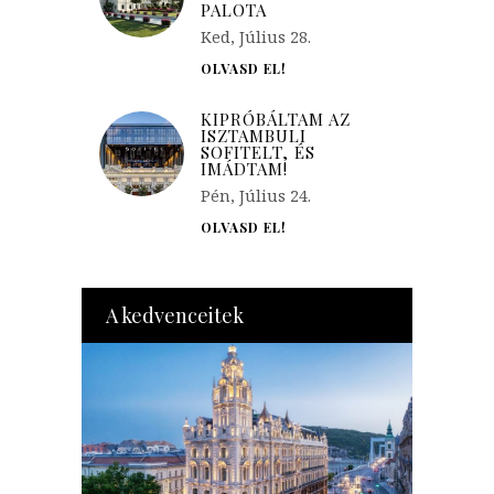
PALOTA
Ked, Július 28.
OLVASD EL!
KIPRÓBÁLTAM AZ
ISZTAMBULI
SOFITELT, ÉS
IMÁDTAM!
Pén, Július 24.
OLVASD EL!
A kedvenceitek