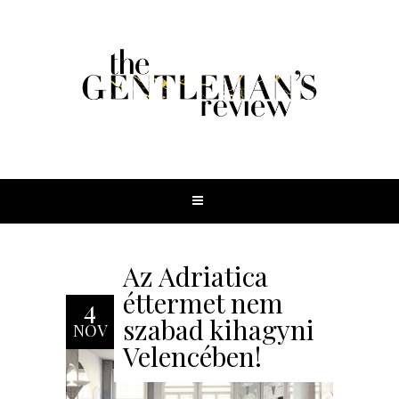
Az Adriatica
éttermet nem
4
szabad kihagyni
NOV
Velencében!