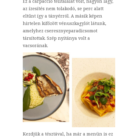
Ez a carpaccio telitalálat volt, nagyon lágy,
az ízesítés nem tolakodó, se perc alatt
eltűnt így a tányérról. A másik képen
hirtelen kifőzött vénuszkagylót látunk,
amelyhez cseresznyeparadicsomot
társítottak. Szép nyitánya volt a
vacsorának.
Kezdjük a tésztával, ha már a menün is ez