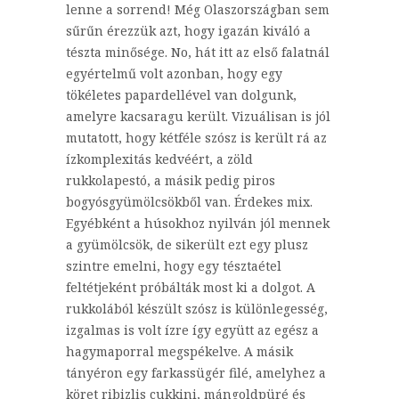
lenne a sorrend! Még Olaszországban sem
sűrűn érezzük azt, hogy igazán kiváló a
tészta minősége. No, hát itt az első falatnál
egyértelmű volt azonban, hogy egy
tökéletes papardellével van dolgunk,
amelyre kacsaragu került. Vizuálisan is jól
mutatott, hogy kétféle szósz is került rá az
ízkomplexitás kedvéért, a zöld
rukkolapestó, a másik pedig piros
bogyósgyümölcsökből van. Érdekes mix.
Egyébként a húsokhoz nyilván jól mennek
a gyümölcsök, de sikerült ezt egy plusz
szintre emelni, hogy egy tésztaétel
feltétjeként próbálták most ki a dolgot. A
rukkolából készült szósz is különlegesség,
izgalmas is volt ízre így együtt az egész a
hagymaporral megspékelve. A másik
tányéron egy farkassügér filé, amelyhez a
köret ribizlis cukkini, mángoldpüré és