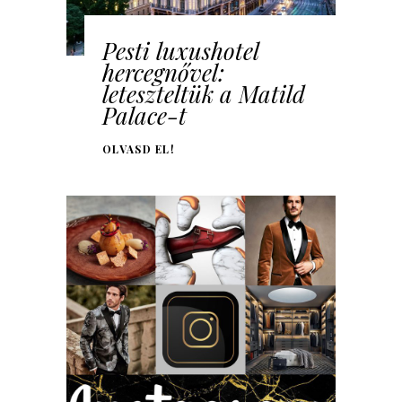
Pesti luxushotel
hercegnővel:
leteszteltük a Matild
Palace-t
OLVASD EL!