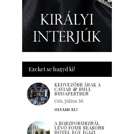
Ezeket se hagyd ki!
KEDVEZŐBB ÁRAK A
CAVIAR & BULL
BUDAPESTBEN
Csü, Július 30.
OLVASD EL!
A BOSZPORUSZNÁL
LÉVŐ FOUR SEASONS
HOTEL EGY IGAZI