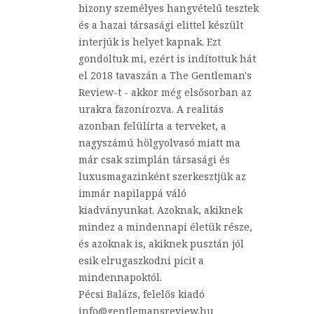
bizony személyes hangvételű tesztek
és a hazai társasági elittel készült
interjúk is helyet kapnak. Ezt
gondoltuk mi, ezért is indítottuk hát
el 2018 tavaszán a The Gentleman's
Review-t - akkor még elsősorban az
urakra fazonírozva. A realitás
azonban felülírta a terveket, a
nagyszámú hölgyolvasó miatt ma
már csak szimplán társasági és
luxusmagazinként szerkesztjük az
immár napilappá váló
kiadványunkat. Azoknak, akiknek
mindez a mindennapi életük része,
és azoknak is, akiknek pusztán jól
esik elrugaszkodni picit a
mindennapoktól.
Pécsi Balázs, felelős kiadó
info@gentlemansreview.hu