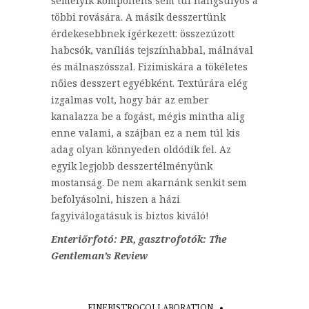
semelyik komponens sem túl hangsúlyos a
többi rovására. A másik desszertünk
érdekesebbnek ígérkezett: összezúzott
habcsók, vaníliás tejszínhabbal, málnával
és málnaszósszal. Fizimiskára a tökéletes
nőies desszert egyébként. Textúrára elég
izgalmas volt, hogy bár az ember
kanalazza be a fogást, mégis mintha alig
enne valami, a szájban ez a nem túl kis
adag olyan könnyeden oldódik fel. Az
egyik legjobb desszertélményünk
mostanság. De nem akarnánk senkit sem
befolyásolni, hiszen a házi
fagyiválogatásuk is biztos kiváló!
Enteriőrfotó: PR, gasztrofotók: The
Gentleman’s Review
FINEBISTROCOLLABORATION