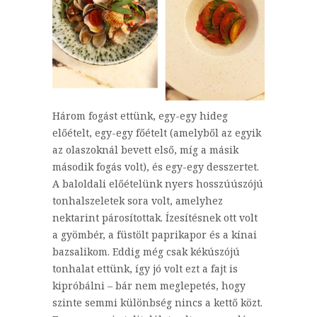
Három fogást ettünk, egy-egy hideg
előételt, egy-egy főételt (amelyből az egyik
az olaszoknál bevett első, míg a másik
második fogás volt), és egy-egy desszertet.
A baloldali előételünk nyers hosszúúszójú
tonhalszeletek sora volt, amelyhez
nektarint párosítottak. Ízesítésnek ott volt
a gyömbér, a füstölt paprikapor és a kínai
bazsalikom. Eddig még csak kékúszójú
tonhalat ettünk, így jó volt ezt a fajt is
kipróbálni – bár nem meglepetés, hogy
szinte semmi különbség nincs a kettő közt.