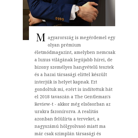
M
agyarország is megérdemel egy
olyan prémium
életmódmagazint, amelyben nemcsak
a luxus világának legújabb hírei, de
bizony személyes hangvételű tesztek
és a hazai társasági elittel készült
interjúk is helyet kapnak. Ezt
gondoltuk mi, ezért is indítottuk hát
el 2018 tavaszán a The Gentleman's
Review-t - akkor még elsősorban az
urakra fazonírozva. A realitás
azonban felülírta a terveket, a
nagyszámú hölgyolvasó miatt ma
már csak szimplán társasági és