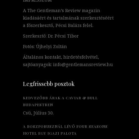
A The Gentleman’s Review magazin
kiadásáért és tartalmának szerkesztéséért
a főszerkesztő, Pécsi Balázs felel.
Szerkesztő: Dr. Pécsi Tibor
Fotós: Újhelyi Zoltán
Általános kontakt, hirdetésfelvétel,
sajtóanyagok: info@gentlemansreview.hu
Legfrissebb posztok
KEDVEZŐBB ÁRAK A CAVIAR & BULL
BUDAPESTBEN
Csü, Július 30.
A BOSZPORUSZNÁL LÉVŐ FOUR SEASONS
HOTEL EGY IGAZI PALOTA