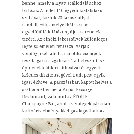
benne, amely a Hyatt szállodalánchoz
tartozik. A hotel 110 egyedi kialakítású
szobával, köztük 20 lakosztállyal
rendelkezik, amelyekből számos
egyedülálló kilátást nyújt a Ferenciek
terére. Az elnöki lakosztályok különleges,
legfelső emeleti terasszal várják
vendégeiket, ahol a majolika csempék
teszik igazán izgalmassá a helyszínt. Az
épület eklektikus stílusával és egyedi,
keleties díszítettségével Budapest egyik
igazi ékköve. A passzázsban kapott helyet a
szálloda étterme, a Párisi Passage
Restaurant, valamint az ÉTOILE
Champagne Bar, ahol a vendégek páratlan
kulináris élményekkel gazdagodhatnak.