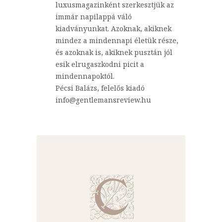
luxusmagazinként szerkesztjük az
immár napilappá váló
kiadványunkat. Azoknak, akiknek
mindez a mindennapi életük része,
és azoknak is, akiknek pusztán jól
esik elrugaszkodni picit a
mindennapoktól.
Pécsi Balázs, felelős kiadó
info@gentlemansreview.hu