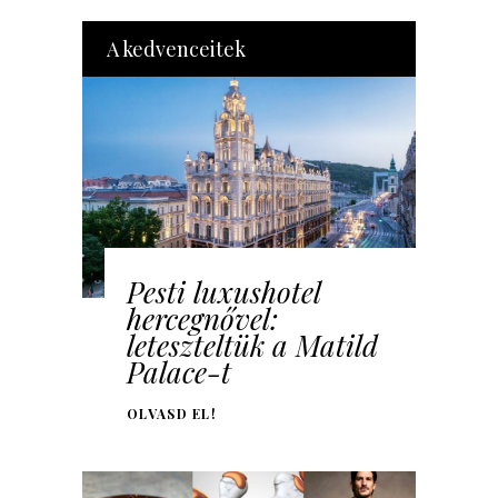
A kedvenceitek
Pesti luxushotel
hercegnővel:
leteszteltük a Matild
Palace-t
OLVASD EL!