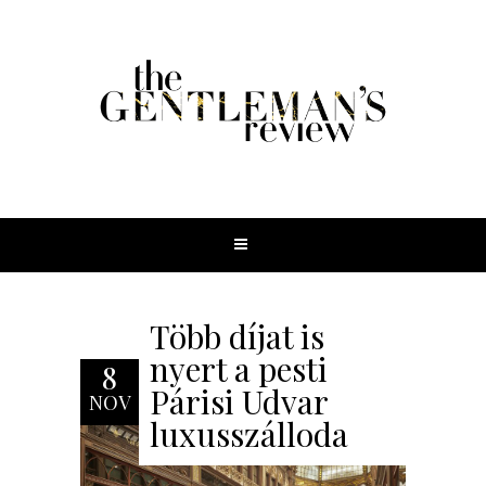
Több díjat is
nyert a pesti
8
Párisi Udvar
NOV
luxusszálloda