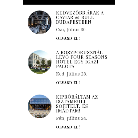
KEDVEZŐBB ÁRAK A
CAVIAR & BULL
BUDAPESTBEN
Csü, Július 30.
OLVASD EL!
A BOSZPORUSZNÁL
LÉVŐ FOUR SEASONS
HOTEL EGY IGAZI
PALOTA
Ked, Július 28.
OLVASD EL!
KIPRÓBÁLTAM AZ
ISZTAMBULI
SOFITELT, ÉS
IMÁDTAM!
Pén, Július 24.
OLVASD EL!