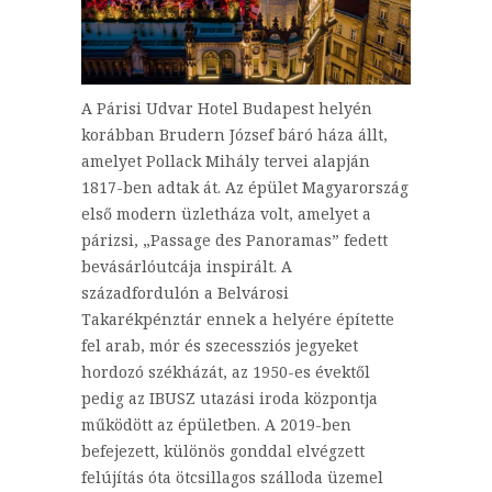
A Párisi Udvar Hotel Budapest helyén
korábban Brudern József báró háza állt,
amelyet Pollack Mihály tervei alapján
1817-ben adtak át. Az épület Magyarország
első modern üzletháza volt, amelyet a
párizsi, „Passage des Panoramas” fedett
bevásárlóutcája inspirált. A
századfordulón a Belvárosi
Takarékpénztár ennek a helyére építette
fel arab, mór és szecessziós jegyeket
hordozó székházát, az 1950-es évektől
pedig az IBUSZ utazási iroda központja
működött az épületben. A 2019-ben
befejezett, különös gonddal elvégzett
felújítás óta ötcsillagos szálloda üzemel