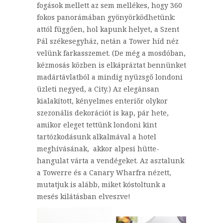
fogások mellett az sem mellékes, hogy 360
fokos panorámában gyönyörködhetünk:
attól függően, hol kapunk helyet, a Szent
Pál székesegyház, netán a Tower híd néz
velünk farkasszemet. (De még a mosdóban,
kézmosás közben is elkápráztat bennünket
madártávlatból a mindig nyüzsgő londoni
üzleti negyed, a City.) Az elegánsan
kialakított, kényelmes enteriőr olykor
szezonális dekorációt is kap, pár hete,
amikor eleget tettünk londoni kint
tartózkodásunk alkalmával a hotel
meghívásának, akkor alpesi hütte-
hangulat várta a vendégeket. Az asztalunk
a Towerre és a Canary Wharfra nézett,
mutatjuk is alább, miket kóstoltunk a
mesés kilátásban elveszve!