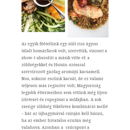
Az egyik főételünk egy sült rizs ágyon
tálalt homárfarok volt, szerettük, viszont a
show-t abszolút a másik vitte el: a
zöldségekkel és Hoisin-szósszal
szervírozott gazdag aromájú kacsamell.
Nos, sokszor eszünk kacsát, de ez valami
teljesen más regiszter volt, Magyország
legjobb éttermeiben sem ettünk még ilyen
ízleteset és ropogósat a műfajban. A sok
zsenge zöldség tökéletes kombináció mellé
– bár az újhagymával csínján kell bánni,
ha az ember hivatalos ezután még
valahova. Azonban a csúcspont a