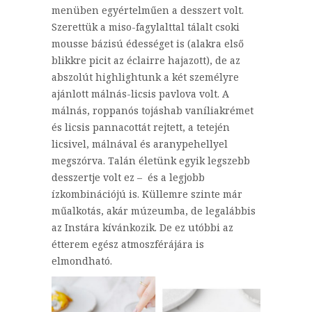
menüben egyértelműen a desszert volt.
Szerettük a miso-fagylalttal tálalt csoki
mousse bázisú édességet is (alakra első
blikkre picit az éclairre hajazott), de az
abszolút highlightunk a két személyre
ajánlott málnás-licsis pavlova volt. A
málnás, roppanós tojáshab vaníliakrémet
és licsis pannacottát rejtett, a tetején
licsivel, málnával és aranypehellyel
megszórva. Talán életünk egyik legszebb
desszertje volt ez – és a legjobb
ízkombinációjú is. Küllemre szinte már
műalkotás, akár múzeumba, de legalábbis
az Instára kívánkozik. De ez utóbbi az
étterem egész atmoszférájára is
elmondható.