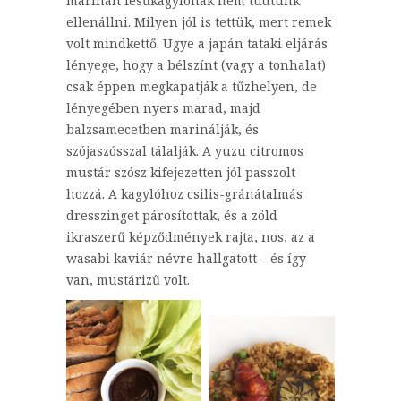
marinált fésűkagylónak nem tudtunk
ellenállni. Milyen jól is tettük, mert remek
volt mindkettő. Ugye a japán tataki eljárás
lényege, hogy a bélszínt (vagy a tonhalat)
csak éppen megkapatják a tűzhelyen, de
lényegében nyers marad, majd
balzsamecetben marinálják, és
szójaszósszal tálalják. A yuzu citromos
mustár szósz kifejezetten jól passzolt
hozzá. A kagylóhoz csilis-gránátalmás
dresszinget párosítottak, és a zöld
ikraszerű képződmények rajta, nos, az a
wasabi kaviár névre hallgatott – és így
van, mustárizű volt.