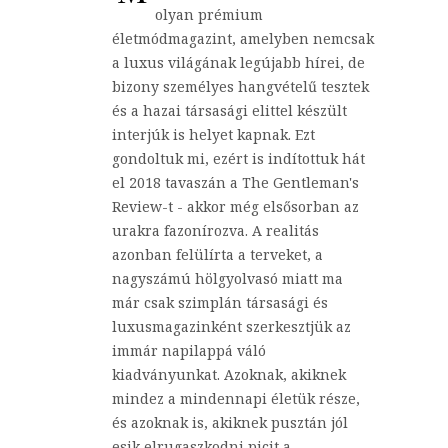
olyan prémium
életmódmagazint, amelyben nemcsak
a luxus világának legújabb hírei, de
bizony személyes hangvételű tesztek
és a hazai társasági elittel készült
interjúk is helyet kapnak. Ezt
gondoltuk mi, ezért is indítottuk hát
el 2018 tavaszán a The Gentleman's
Review-t - akkor még elsősorban az
urakra fazonírozva. A realitás
azonban felülírta a terveket, a
nagyszámú hölgyolvasó miatt ma
már csak szimplán társasági és
luxusmagazinként szerkesztjük az
immár napilappá váló
kiadványunkat. Azoknak, akiknek
mindez a mindennapi életük része,
és azoknak is, akiknek pusztán jól
esik elrugaszkodni picit a