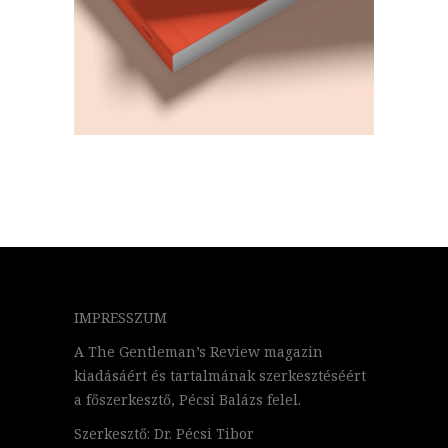
IMPRESSZUM
A The Gentleman’s Review magazin
kiadásáért és tartalmának szerkesztéséért
a főszerkesztő, Pécsi Balázs felel.
Szerkesztő: Dr. Pécsi Tibor