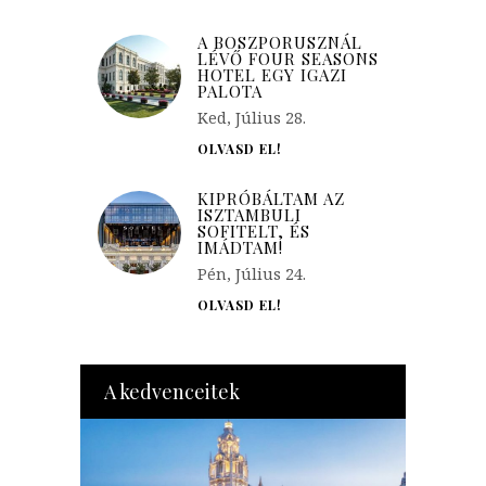
A BOSZPORUSZNÁL
LÉVŐ FOUR SEASONS
HOTEL EGY IGAZI
PALOTA
Ked, Július 28.
OLVASD EL!
KIPRÓBÁLTAM AZ
ISZTAMBULI
SOFITELT, ÉS
IMÁDTAM!
Pén, Július 24.
OLVASD EL!
A kedvenceitek