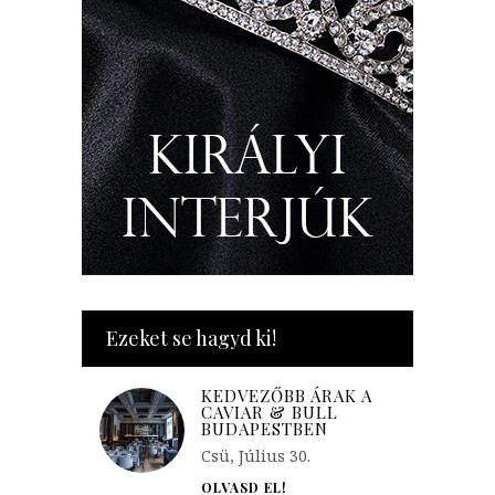
Ezeket se hagyd ki!
KEDVEZŐBB ÁRAK A
CAVIAR & BULL
BUDAPESTBEN
Csü, Július 30.
OLVASD EL!