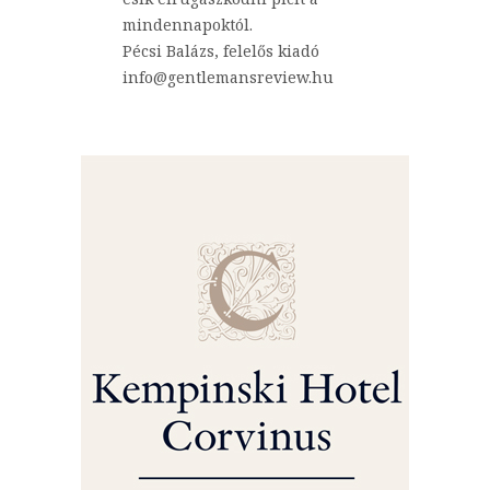
mindennapoktól.
Pécsi Balázs, felelős kiadó
info@gentlemansreview.hu