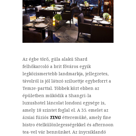
Az égbe törő, gúla alakú Shard
felhőkarcoló a brit főváros egyik
legközismertebb landmarkja, jellegzetes,
távolról is jól látszó sziluettje egybeforrt a
Temze-parttal. Többek közt ebben az
épületben működik a Shangri-la
luxushotel láncolat londoni egysége is,
amely 18 szintet foglal el. A 35. emelet az
ázsiai fúziós
TING
étteremüké, amely fine
bistro ételkülönlegességekkel és afternoon
tea-vel vár bennünket. Az ínycsiklandó