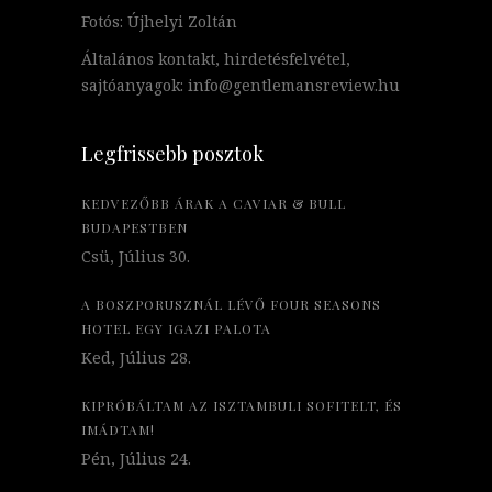
Fotós: Újhelyi Zoltán
Általános kontakt, hirdetésfelvétel,
sajtóanyagok: info@gentlemansreview.hu
Legfrissebb posztok
KEDVEZŐBB ÁRAK A CAVIAR & BULL
BUDAPESTBEN
Csü, Július 30.
A BOSZPORUSZNÁL LÉVŐ FOUR SEASONS
HOTEL EGY IGAZI PALOTA
Ked, Július 28.
KIPRÓBÁLTAM AZ ISZTAMBULI SOFITELT, ÉS
IMÁDTAM!
Pén, Július 24.