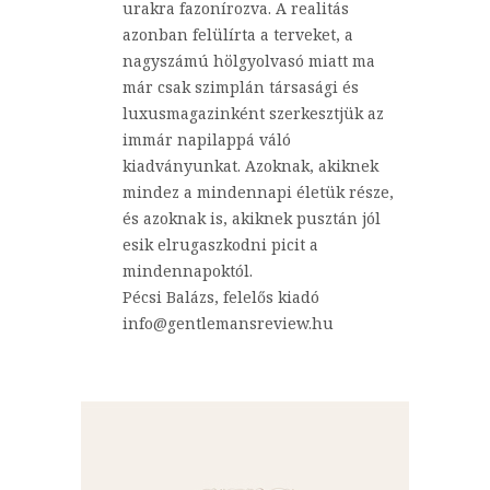
urakra fazonírozva. A realitás
azonban felülírta a terveket, a
nagyszámú hölgyolvasó miatt ma
már csak szimplán társasági és
luxusmagazinként szerkesztjük az
immár napilappá váló
kiadványunkat. Azoknak, akiknek
mindez a mindennapi életük része,
és azoknak is, akiknek pusztán jól
esik elrugaszkodni picit a
mindennapoktól.
Pécsi Balázs, felelős kiadó
info@gentlemansreview.hu