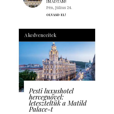
IMÁDTAM!
Pén, Július 24.
OLVASD EL!
A kedvenceitek
Pesti luxushotel
hercegnővel:
leteszteltük a Matild
Palace-t