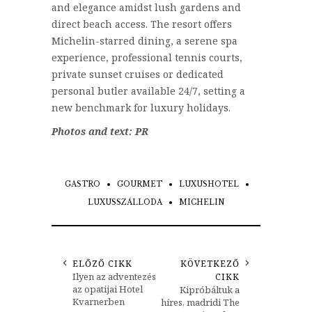
and elegance amidst lush gardens and
direct beach access. The resort offers
Michelin-starred dining, a serene spa
experience, professional tennis courts,
private sunset cruises or dedicated
personal butler available 24/7, setting a
new benchmark for luxury holidays.
Photos and text: PR
GASTRO
GOURMET
LUXUSHOTEL
LUXUSSZÁLLODA
MICHELIN
ELŐZŐ CIKK
KÖVETKEZŐ
Ilyen az adventezés
CIKK
az opatijai Hotel
Kipróbáltuk a
Kvarnerben
híres, madridi The