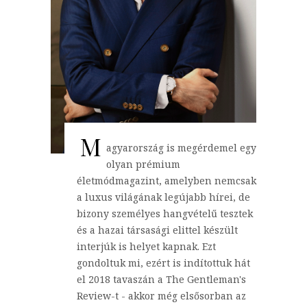
M
agyarország is megérdemel egy
olyan prémium
életmódmagazint, amelyben nemcsak
a luxus világának legújabb hírei, de
bizony személyes hangvételű tesztek
és a hazai társasági elittel készült
interjúk is helyet kapnak. Ezt
gondoltuk mi, ezért is indítottuk hát
el 2018 tavaszán a The Gentleman's
Review-t - akkor még elsősorban az