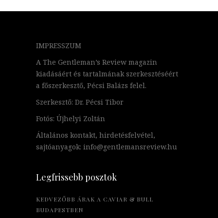
IMPRESSZUM
A The Gentleman’s Review magazin
kiadásáért és tartalmának szerkesztéséért
a főszerkesztő, Pécsi Balázs felel.
Szerkesztő: Dr. Pécsi Tibor
Fotós: Újhelyi Zoltán
Általános kontakt, hirdetésfelvétel,
sajtóanyagok: info@gentlemansreview.hu
Legfrissebb posztok
KEDVEZŐBB ÁRAK A CAVIAR & BULL
BUDAPESTBEN