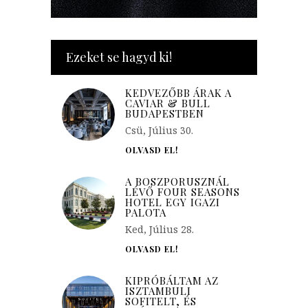
Ezeket se hagyd ki!
KEDVEZŐBB ÁRAK A
CAVIAR & BULL
BUDAPESTBEN
Csü, Július 30.
OLVASD EL!
A BOSZPORUSZNÁL
LÉVŐ FOUR SEASONS
HOTEL EGY IGAZI
PALOTA
Ked, Július 28.
OLVASD EL!
KIPRÓBÁLTAM AZ
ISZTAMBULI
SOFITELT, ÉS