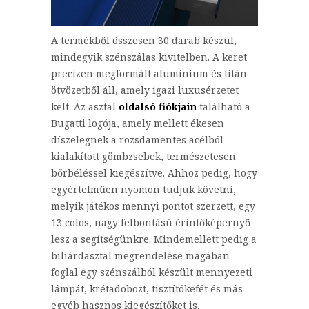
A termékből összesen 30 darab készül,
mindegyik szénszálas kivitelben. A keret
precízen megformált alumínium és titán
ötvözetből áll, amely igazi luxusérzetet
kelt. Az asztal
oldalsó fiókjain
található a
Bugatti logója, amely mellett ékesen
díszelegnek a rozsdamentes acélból
kialakított gömbzsebek, természetesen
bőrbéléssel kiegészítve. Ahhoz pedig, hogy
egyértelműen nyomon tudjuk követni,
melyik játékos mennyi pontot szerzett, egy
13 colos, nagy felbontású érintőképernyő
lesz a segítségünkre. Mindemellett pedig a
biliárdasztal megrendelése magában
foglal egy szénszálból készült mennyezeti
lámpát, krétadobozt, tisztítókefét és más
egyéb hasznos kiegészítőket is.