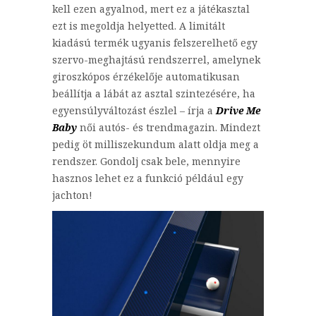
kell ezen agyalnod, mert ez a játékasztal
ezt is megoldja helyetted. A limitált
kiadású termék ugyanis felszerelhető egy
szervo-meghajtású rendszerrel, amelynek
giroszkópos érzékelője automatikusan
beállítja a lábát az asztal szintezésére, ha
egyensúlyváltozást észlel – írja a
Drive Me
Baby
női autós- és trendmagazin. Mindezt
pedig öt milliszekundum alatt oldja meg a
rendszer. Gondolj csak bele, mennyire
hasznos lehet ez a funkció például egy
jachton!