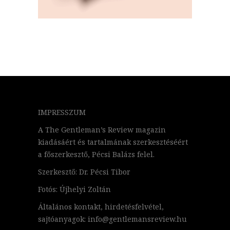
IMPRESSZUM
A The Gentleman’s Review magazin
kiadásáért és tartalmának szerkesztéséért
a főszerkesztő, Pécsi Balázs felel.
Szerkesztő: Dr. Pécsi Tibor
Fotós: Újhelyi Zoltán
Általános kontakt, hirdetésfelvétel,
sajtóanyagok: info@gentlemansreview.hu