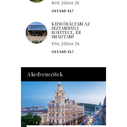
Ked, Július 28.
OLVASD EL!
KIPRÓBÁLTAM AZ
ISZTAMBULI
SOFITELT, ÉS
IMÁDTAM!
Pén, Július 24.
OLVASD EL!
A kedvenceitek