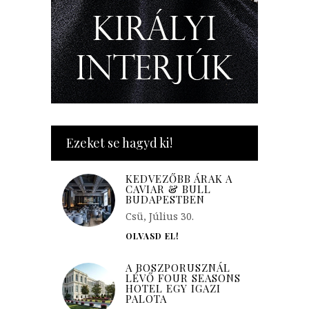
Ezeket se hagyd ki!
KEDVEZŐBB ÁRAK A
CAVIAR & BULL
BUDAPESTBEN
Csü, Július 30.
OLVASD EL!
A BOSZPORUSZNÁL
LÉVŐ FOUR SEASONS
HOTEL EGY IGAZI
PALOTA