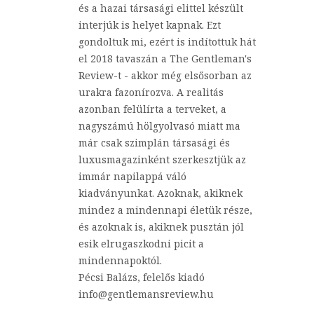
és a hazai társasági elittel készült
interjúk is helyet kapnak. Ezt
gondoltuk mi, ezért is indítottuk hát
el 2018 tavaszán a The Gentleman's
Review-t - akkor még elsősorban az
urakra fazonírozva. A realitás
azonban felülírta a terveket, a
nagyszámú hölgyolvasó miatt ma
már csak szimplán társasági és
luxusmagazinként szerkesztjük az
immár napilappá váló
kiadványunkat. Azoknak, akiknek
mindez a mindennapi életük része,
és azoknak is, akiknek pusztán jól
esik elrugaszkodni picit a
mindennapoktól.
Pécsi Balázs, felelős kiadó
info@gentlemansreview.hu