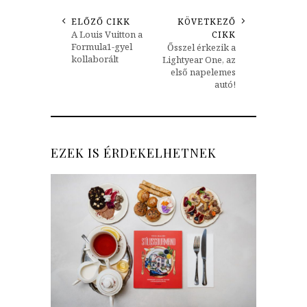
ELŐZŐ CIKK
KÖVETKEZŐ
A Louis Vuitton a
CIKK
Formula1-gyel
Ősszel érkezik a
kollaborált
Lightyear One, az
első napelemes
autó!
EZEK IS ÉRDEKELHETNEK