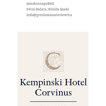
mindennapoktól.
Pécsi Balázs, felelős kiadó
info@gentlemansreview.hu