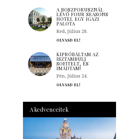
A BOSZPORUSZNÁL
LÉVŐ FOUR SEASONS
HOTEL EGY IGAZI
PALOTA
Ked, Július 28.
OLVASD EL!
KIPRÓBÁLTAM AZ
ISZTAMBULI
SOFITELT, ÉS
IMÁDTAM!
Pén, Július 24.
OLVASD EL!
A kedvenceitek