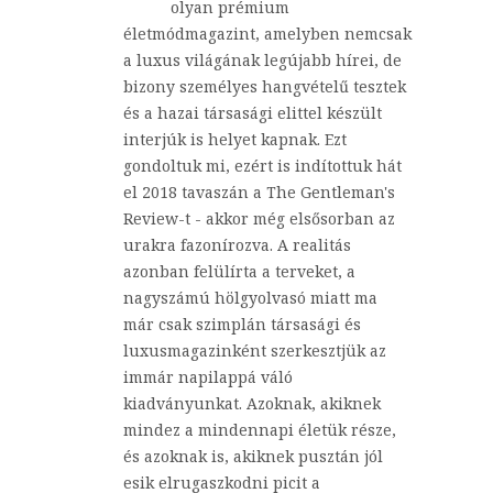
olyan prémium
életmódmagazint, amelyben nemcsak
a luxus világának legújabb hírei, de
bizony személyes hangvételű tesztek
és a hazai társasági elittel készült
interjúk is helyet kapnak. Ezt
gondoltuk mi, ezért is indítottuk hát
el 2018 tavaszán a The Gentleman's
Review-t - akkor még elsősorban az
urakra fazonírozva. A realitás
azonban felülírta a terveket, a
nagyszámú hölgyolvasó miatt ma
már csak szimplán társasági és
luxusmagazinként szerkesztjük az
immár napilappá váló
kiadványunkat. Azoknak, akiknek
mindez a mindennapi életük része,
és azoknak is, akiknek pusztán jól
esik elrugaszkodni picit a