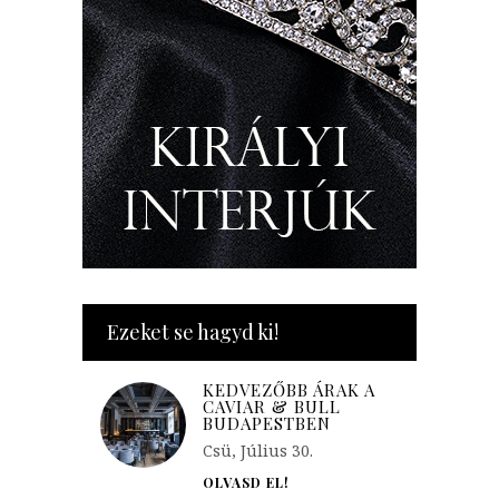
Ezeket se hagyd ki!
KEDVEZŐBB ÁRAK A
CAVIAR & BULL
BUDAPESTBEN
Csü, Július 30.
OLVASD EL!