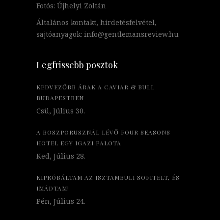
Fotós: Újhelyi Zoltán
Általános kontakt, hirdetésfelvétel,
sajtóanyagok: info@gentlemansreview.hu
Legfrissebb posztok
KEDVEZŐBB ÁRAK A CAVIAR & BULL
BUDAPESTBEN
Csü, Július 30.
A BOSZPORUSZNÁL LÉVŐ FOUR SEASONS
HOTEL EGY IGAZI PALOTA
Ked, Július 28.
KIPRÓBÁLTAM AZ ISZTAMBULI SOFITELT, ÉS
IMÁDTAM!
Pén, Július 24.