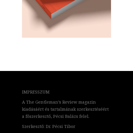
IMPRESSZUM
A The Gentleman’s Review magazin
kiadásáért és tartalmának szerkesztéséért
a főszerkesztő, Pécsi Balázs felel.
Szerkesztő: Dr. Pécsi Tibor