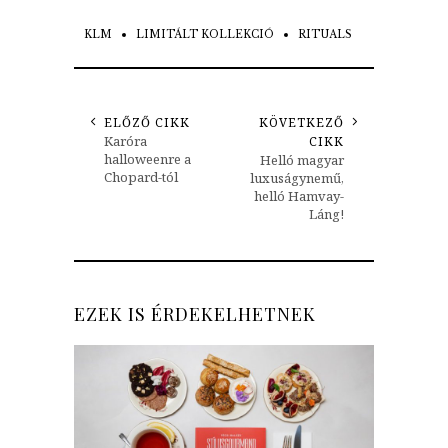
KLM
LIMITÁLT KOLLEKCIÓ
RITUALS
ELŐZŐ CIKK
KÖVETKEZŐ
Karóra
CIKK
halloweenre a
Helló magyar
Chopard-tól
luxuságynemű,
helló Hamvay-
Láng!
EZEK IS ÉRDEKELHETNEK