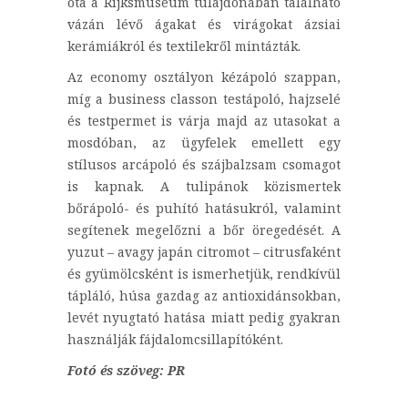
óta a Rijksmuseum tulajdonában található
vázán lévő ágakat és virágokat ázsiai
kerámiákról és textilekről mintázták.
Az economy osztályon kézápoló szappan,
míg a business classon testápoló, hajzselé
és testpermet is várja majd az utasokat a
mosdóban, az ügyfelek emellett egy
stílusos arcápoló és szájbalzsam csomagot
is kapnak. A tulipánok közismertek
bőrápoló- és puhító hatásukról, valamint
segítenek megelőzni a bőr öregedését. A
yuzut – avagy japán citromot – citrusfaként
és gyümölcsként is ismerhetjük, rendkívül
tápláló, húsa gazdag az antioxidánsokban,
levét nyugtató hatása miatt pedig gyakran
használják fájdalomcsillapítóként.
Fotó és szöveg: PR