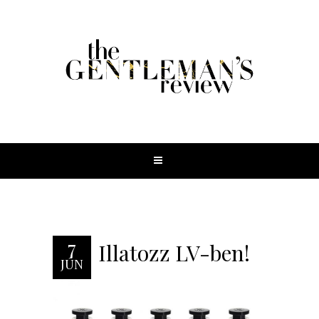
7
Illatozz LV-ben!
JÚN