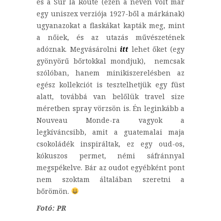
és a Sur la Route (ezen a néven volt már
egy uniszex verziója 1927-ből a márkának)
ugyanazokat a flaskákat kapták meg, mint
a nőiek, és az utazás művészetének
adóznak. Megvásárolni
itt
lehet őket (egy
gyönyörű bőrtokkal mondjuk), nemcsak
szólóban, hanem minikiszerelésben az
egész kollekciót is tesztelhetjük egy füst
alatt, továbbá van belőlük travel size
méretben spray vörzsön is. Én leginkább a
Nouveau Monde-ra vagyok a
legkíváncsibb, amit a guatemalai maja
csokoládék inspiráltak, ez egy oud-os,
kókuszos permet, némi sáfránnyal
megspékelve. Bár az oudot egyébként pont
nem szoktam általában szeretni a
bőrömön.
Fotó: PR