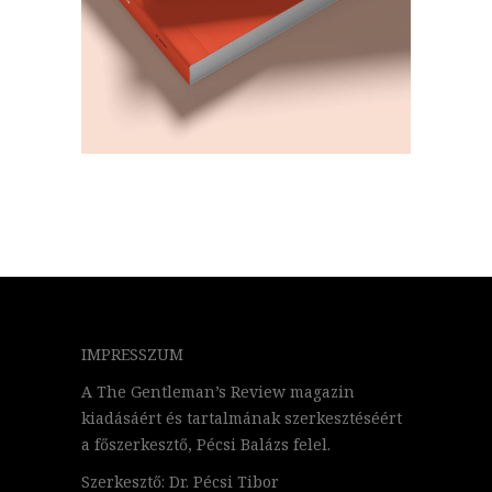
IMPRESSZUM
A The Gentleman’s Review magazin
kiadásáért és tartalmának szerkesztéséért
a főszerkesztő, Pécsi Balázs felel.
Szerkesztő: Dr. Pécsi Tibor