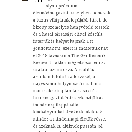
olyan prémium
életmódmagazint, amelyben nemcsak
a luxus világának legújabb hírei, de
bizony személyes hangvételű tesztek
és a hazai társasági elittel készült
interjúk is helyet kapnak. Ezt
gondoltuk mi, ezért is indítottuk hát
el 2018 tavaszán a The Gentleman's
Review-t - akkor még elsősorban az
urakra fazonírozva. A realitás
azonban felülírta a terveket, a
nagyszámú hölgyolvasó miatt ma
már csak szimplán társasági és
luxusmagazinként szerkesztjük az
immár napilappá váló
kiadványunkat. Azoknak, akiknek
mindez a mindennapi életük része,
és azoknak is, akiknek pusztán jól