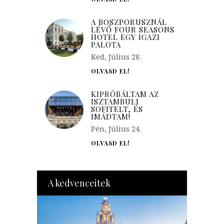
A BOSZPORUSZNÁL
LÉVŐ FOUR SEASONS
HOTEL EGY IGAZI
PALOTA
Ked, Július 28.
OLVASD EL!
KIPRÓBÁLTAM AZ
ISZTAMBULI
SOFITELT, ÉS
IMÁDTAM!
Pén, Július 24.
OLVASD EL!
A kedvenceitek