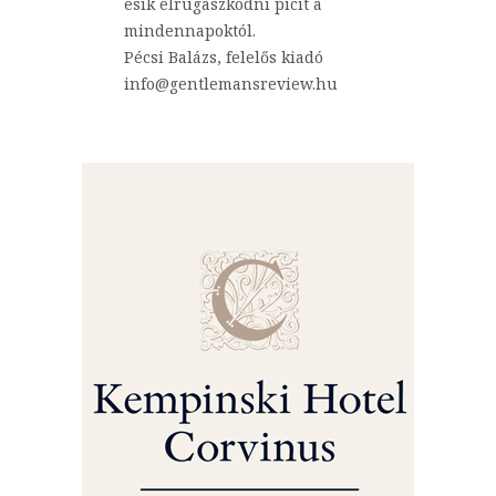
esik elrugaszkodni picit a
mindennapoktól.
Pécsi Balázs, felelős kiadó
info@gentlemansreview.hu