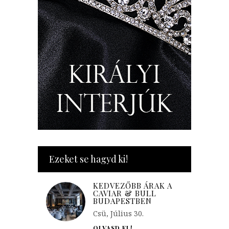
Ezeket se hagyd ki!
KEDVEZŐBB ÁRAK A
CAVIAR & BULL
BUDAPESTBEN
Csü, Július 30.
OLVASD EL!