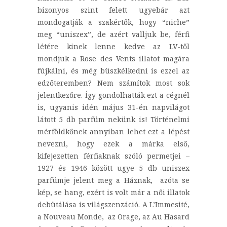
bizonyos szint felett ugyebár azt
mondogatják a szakértők, hogy “niche”
meg “uniszex”, de azért valljuk be, férfi
létére kinek lenne kedve az LV-től
mondjuk a Rose des Vents illatot magára
fújkálni, és még büszkélkedni is ezzel az
edzőteremben? Nem számítok most sok
jelentkezőre. Így gondolhatták ezt a cégnél
is, ugyanis idén május 31-én napvilágot
látott 5 db parfüm nekünk is! Történelmi
mérföldkőnek annyiban lehet ezt a lépést
nevezni, hogy ezek a márka első,
kifejezetten férfiaknak szóló permetjei –
1927 és 1946 között ugye 5 db uniszex
parfümje jelent meg a Háznak, azóta se
kép, se hang, ezért is volt már a női illatok
debütálása is világszenzáció. A L’Immesité,
a Nouveau Monde, az Orage, az Au Hasard