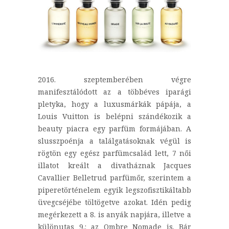
2016. szeptemberében végre
manifesztálódott az a többéves iparági
pletyka, hogy a luxusmárkák pápája, a
Louis Vuitton is belépni szándékozik a
beauty piacra egy parfüm formájában. A
slusszpoénja a találgatásoknak végül is
rögtön egy egész parfümcsalád lett, 7 női
illatot kreált a divatháznak Jacques
Cavallier Belletrud parfümőr, szerintem a
piperetörténelem egyik legszofisztikáltabb
üvegcséjébe töltögetve azokat. Idén pedig
megérkezett a 8. is anyák napjára, illetve a
különutas 9.: az Ombre Nomade is. Bár