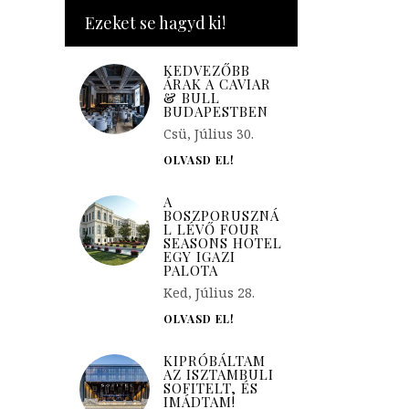
Ezeket se hagyd ki!
KEDVEZŐBB
ÁRAK A CAVIAR
& BULL
BUDAPESTBEN
Csü, Július 30.
OLVASD EL!
A
BOSZPORUSZNÁ
L LÉVŐ FOUR
SEASONS HOTEL
EGY IGAZI
PALOTA
Ked, Július 28.
OLVASD EL!
KIPRÓBÁLTAM
AZ ISZTAMBULI
SOFITELT, ÉS
IMÁDTAM!