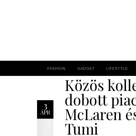
FASHION
FASHION
GADGET
GADGET
LIFESTYLE
LIFESTYLE
Közös koll
dobott piac
3
McLaren és
ÁPR
Tumi