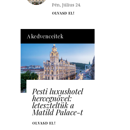
Pén, Július 24.
OLVASD EL!
A kedvenceitek
Pesti luxushotel
hercegnővel:
leteszteltük a
Matild Palace-t
OLVASD EL!