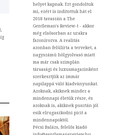
helyet kapnak. Ezt gondoltuk
mi, ezért is indítottuk hát el
2018 tavaszán a The
Gentleman's Review-t - akkor
l,
még elsősorban az urakra
ig
fazonírozva. A realitás
azonban felülírta a terveket, a
nagyszámú hölgyolvasó miatt
ma már csak szimplán
társasági és luxusmagazinként
szerkesztjük az immár
napilappá váló kiadványunkat.
Azoknak, akiknek mindez a
mindennapi életük része, és
azoknak is, akiknek pusztán jól
esik elrugaszkodni picit a
mindennapoktól.
Pécsi Balázs, felelős kiadó
info@gentlemansreview.hu