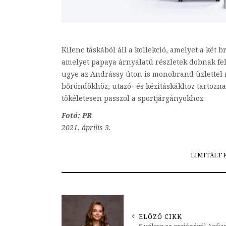
Kilenc táskából áll a kollekció, amelyet a két
amelyet papaya árnyalatú részletek dobnak fel
ugye az Andrássy úton is monobrand üzlettel r
bőröndökhöz, utazó- és kézitáskákhoz tartoznak
tökéletesen passzol a sportjárgányokhoz.
Fotó: PR
2021. április 3.
LIMITÁLT 
ELŐZŐ CIKK
5 válasz az arcjógáról Anfis