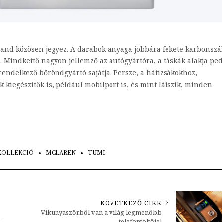
 brand közösen jegyez. A darabok anyaga jobbára fekete karbonszá
. Mindkettő nagyon jellemző az autógyártóra, a táskák alakja ped
endelkező bőröndgyártó sajátja. Persze, a hátizsákokhoz,
 kiegészítők is, például mobilport is, és mint látszik, minden
KOLLEKCIÓ
MCLAREN
TUMI
KÖVETKEZŐ CIKK
Vikunyaszőrből van a világ legmenőbb
telefontöltője!
a