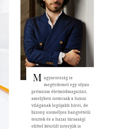
M
agyarország is
megérdemel egy olyan
prémium életmódmagazint,
amelyben nemcsak a luxus
világának legújabb hírei, de
bizony személyes hangvételű
tesztek és a hazai társasági
elittel készült interjúk is