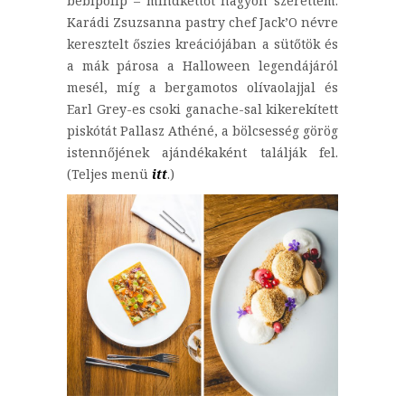
bébipolip – mindkettőt nagyon szerettem.
Karádi Zsuzsanna pastry chef Jack’O névre
keresztelt őszies kreációjában a sütőtök és
a mák párosa a Halloween legendájáról
mesél, míg a bergamotos olívaolajjal és
Earl Grey-es csoki ganache-sal kikerekített
piskótát Pallasz Athéné, a bölcsesség görög
istennőjének ajándékaként találják fel.
(Teljes menü
itt
.)