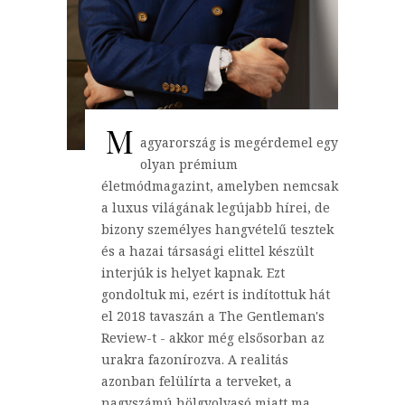
M
agyarország is megérdemel egy
olyan prémium
életmódmagazint, amelyben nemcsak
a luxus világának legújabb hírei, de
bizony személyes hangvételű tesztek
és a hazai társasági elittel készült
interjúk is helyet kapnak. Ezt
gondoltuk mi, ezért is indítottuk hát
el 2018 tavaszán a The Gentleman's
Review-t - akkor még elsősorban az
urakra fazonírozva. A realitás
azonban felülírta a terveket, a
nagyszámú hölgyolvasó miatt ma