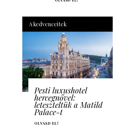
OLVASD EL!
A kedvenceitek
Pesti luxushotel
hercegnővel:
leteszteltük a Matild
Palace-t
OLVASD EL!