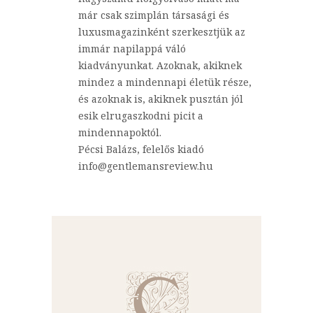
már csak szimplán társasági és
luxusmagazinként szerkesztjük az
immár napilappá váló
kiadványunkat. Azoknak, akiknek
mindez a mindennapi életük része,
és azoknak is, akiknek pusztán jól
esik elrugaszkodni picit a
mindennapoktól.
Pécsi Balázs, felelős kiadó
info@gentlemansreview.hu