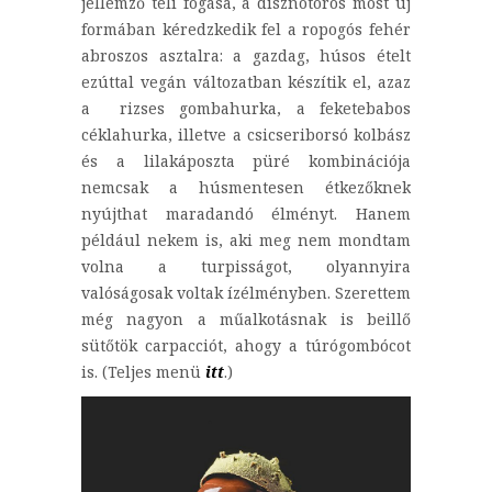
jellemző téli fogása, a disznótoros most új
formában kéredzkedik fel a ropogós fehér
abroszos asztalra: a gazdag, húsos ételt
ezúttal vegán változatban készítik el, azaz
a rizses gombahurka, a feketebabos
céklahurka, illetve a csicseriborsó kolbász
és a lilakáposzta püré kombinációja
nemcsak a húsmentesen étkezőknek
nyújthat maradandó élményt. Hanem
például nekem is, aki meg nem mondtam
volna a turpisságot, olyannyira
valóságosak voltak ízélményben. Szerettem
még nagyon a műalkotásnak is beillő
sütőtök carpacciót, ahogy a túrógombócot
is. (Teljes menü
itt
.)