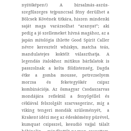
nyitóképen!) A birsalmás-aszús-
szegfűszeges tejpunccsal fény derülhet a
Bölcsek Kövének titkára, hiszen mindenki
saját maga varázsolhat “aranyat”; aki
pedig a jó szellemeket hívná magához, az a
japán mitológia ihlette Good Spirit Caller
névre keresztelt whiskys, matcha teás,
mandulatejes koktélt választhatja. A
legendás italokhoz mitikus bárfalatok is
passzolnak: a kelta földistenség, Dagda
étke a gomba mousse, petrezselyem
morzsa és feketegyökér csipsz
kombinációja. Az ősmagyar Csodaszarvas
mondájára reflektál a fenyőgéllel és
céklával felszolgált szarvasgerinc, míg a
viking tengeri mondák szüleményét, a
Krakent idézi meg az édeskömény pürével,
kumquat csipsszel, kesudió vajjal tálalt