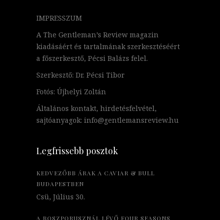
IMPRESSZUM
A The Gentleman’s Review magazin
kiadásáért és tartalmának szerkesztéséért
a főszerkesztő, Pécsi Balázs felel.
Szerkesztő: Dr. Pécsi Tibor
Fotós: Újhelyi Zoltán
Általános kontakt, hirdetésfelvétel,
sajtóanyagok: info@gentlemansreview.hu
Legfrissebb posztok
KEDVEZŐBB ÁRAK A CAVIAR & BULL
BUDAPESTBEN
Csü, Július 30.
A BOSZPORUSZNÁL LÉVŐ FOUR SEASONS