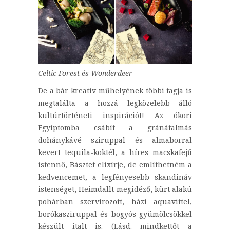
Celtic Forest és Wonderdeer
De a bár kreatív műhelyének többi tagja is
megtalálta a hozzá legközelebb álló
kultúrtörténeti inspirációt! Az ókori
Egyiptomba csábít a gránátalmás
dohánykávé sziruppal és almaborral
kevert tequila-koktél, a híres macskafejű
istennő, Básztet elixírje, de említhetném a
kedvencemet, a legfényesebb skandináv
istenséget, Heimdallt megidéző, kürt alakú
pohárban szervírozott, házi aquavittel,
borókasziruppal és bogyós gyümölcsökkel
készült italt is. (Lásd. mindkettőt a