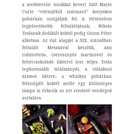
a mediterrán tonikkal kevert italt Marie
Curie “vitrinjéből származó” konyakos
pohárban szolgálják fel. A történelem
legjelentősebb feltalálójának, Nikola
Teslának dedikált koktél pedig Gózon Péter
alkotása. Az ital alapját a XIX. században
feltalált Metaxával készítik, ami
rubinvörös, cseresznyés martinivel és
fehércsokoládé likőrrel lesz teljes. Tesla
legfontosabb találmányát, a váltakozó
áramot idézve, a whiskys pohárban
felszolgált koktél mellé egy különleges
lámpa is érkezik az ezt rendelő vendégek
asztalára.