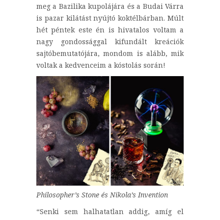
meg a Bazilika kupolájára és a Budai Várra
is pazar kilátást nyújtó koktélbárban. Múlt
hét péntek este én is hivatalos voltam a
nagy gondossággal kifundált kreációk
sajtóbemutatójára, mondom is alább, mik
voltak a kedvenceim a kóstolás során!
Philosopher’s Stone és Nikola’s Invention
“Senki sem halhatatlan addig, amíg el