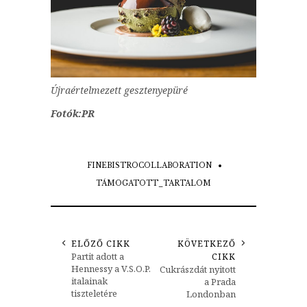
Újraértelmezett gesztenyepüré
Fotók:PR
FINEBISTROCOLLABORATION
TÁMOGATOTT_TARTALOM
ELŐZŐ CIKK
KÖVETKEZŐ
Partit adott a
CIKK
Hennessy a V.S.O.P.
Cukrászdát nyitott
italainak
a Prada
tiszteletére
Londonban