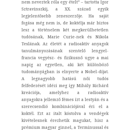
nem neveztek róla egy ételt” – tartotta Igor
Sztravinszkij, a XX. század egyik
legjelentősebb zeneszerzője. Ha saját
fogása még nem is, de koktélja már biztos
lesz a történelem két megkerülhetetlen
tudósának, Marie Curie-nek és Nikola
Teslának. Az életét a radioaktív anyagok
tanulmányozásának szentelő lengyel-
francia vegyész- és fizikusnő ugye a mai
napig az egyetlen, aki két különböző
tudományágban is elnyerte a Nobel-díjat.
A legnagyobb hatású női tudós
felfedezését idézi meg így Mihály Richárd
kreációja, amelyhez a radioaktív
anyagokra jellemző fémes ízt a lestyán és a
szerecsendió kombinációjával éri el a
koktél. Ezt az italt kóstolva a vendégek
kivételesnek érezhetik magukat, hisz a
prémium magyar ginnel, a Terminussal és