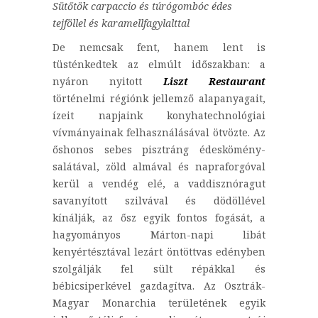
Sütőtök carpaccio és túrógombóc édes
tejföllel és karamellfagylalttal
De nemcsak fent, hanem lent is
tüsténkedtek az elmúlt időszakban: a
nyáron nyitott
Liszt Restaurant
történelmi régiónk jellemző alapanyagait,
ízeit napjaink konyhatechnológiai
vívmányainak felhasználásával ötvözte. Az
őshonos sebes pisztráng édeskömény-
salátával, zöld almával és napraforgóval
kerül a vendég elé, a vaddisznóragut
savanyított szilvával és dödöllével
kínálják, az ősz egyik fontos fogását, a
hagyományos Márton-napi libát
kenyértésztával lezárt öntöttvas edényben
szolgálják fel sült répákkal és
bébicsiperkével gazdagítva. Az Osztrák-
Magyar Monarchia területének egyik