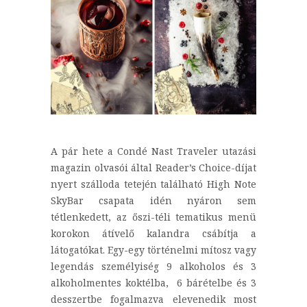
A pár hete a Condé Nast Traveler utazási
magazin olvasói által Reader’s Choice-díjat
nyert szálloda tetején található High Note
SkyBar csapata idén nyáron sem
tétlenkedett, az őszi-téli tematikus menü
korokon átívelő kalandra csábítja a
látogatókat. Egy-egy történelmi mítosz vagy
legendás személyiség 9 alkoholos és 3
alkoholmentes koktélba, 6 bárételbe és 3
desszertbe fogalmazva elevenedik most