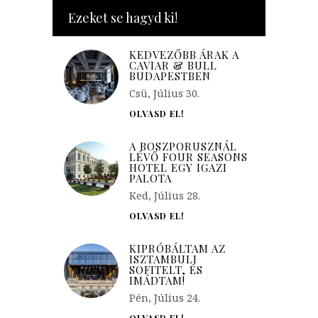
Ezeket se hagyd ki!
KEDVEZŐBB ÁRAK A
CAVIAR & BULL
BUDAPESTBEN
Csü, Július 30.
OLVASD EL!
A BOSZPORUSZNÁL
LÉVŐ FOUR SEASONS
HOTEL EGY IGAZI
PALOTA
Ked, Július 28.
OLVASD EL!
KIPRÓBÁLTAM AZ
ISZTAMBULI
SOFITELT, ÉS
IMÁDTAM!
Pén, Július 24.