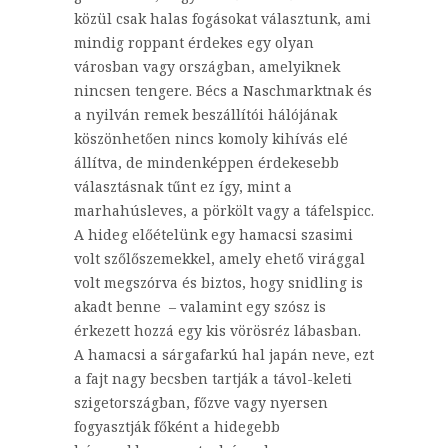
közül csak halas fogásokat választunk, ami
mindig roppant érdekes egy olyan
városban vagy országban, amelyiknek
nincsen tengere. Bécs a Naschmarktnak és
a nyilván remek beszállítói hálójának
köszönhetően nincs komoly kihívás elé
állítva, de mindenképpen érdekesebb
választásnak tűnt ez így, mint a
marhahúsleves, a pörkölt vagy a táfelspicc.
A hideg előételünk egy hamacsi szasimi
volt szőlőszemekkel, amely ehető virággal
volt megszórva és biztos, hogy snidling is
akadt benne – valamint egy szósz is
érkezett hozzá egy kis vörösréz lábasban.
A hamacsi a sárgafarkú hal japán neve, ezt
a fajt nagy becsben tartják a távol-keleti
szigetországban, főzve vagy nyersen
fogyasztják főként a hidegebb