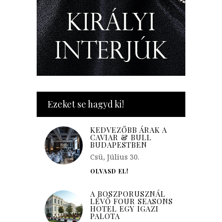
Ezeket se hagyd ki!
KEDVEZŐBB ÁRAK A
CAVIAR & BULL
BUDAPESTBEN
Csü, Július 30.
OLVASD EL!
A BOSZPORUSZNÁL
LÉVŐ FOUR SEASONS
HOTEL EGY IGAZI
PALOTA