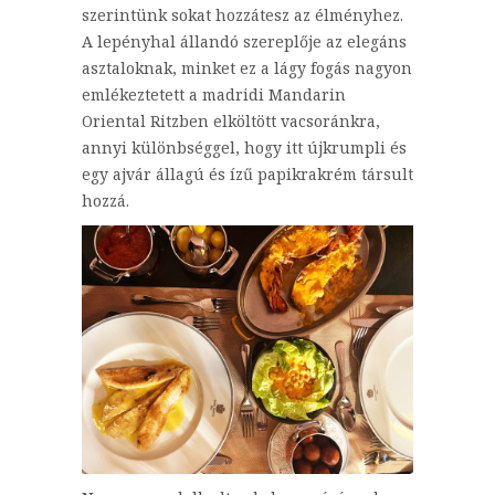
szerintünk sokat hozzátesz az élményhez.
A lepényhal állandó szereplője az elegáns
asztaloknak, minket ez a lágy fogás nagyon
emlékeztetett a madridi Mandarin
Oriental Ritzben elköltött vacsoránkra,
annyi különbséggel, hogy itt újkrumpli és
egy ajvár állagú és ízű papikrakrém társult
hozzá.