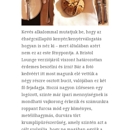
Kevés alkalommal mutatjuk be, hogy az
éhségcsillapító kenyér/kenyérválogatás
hogyan is néz ki – mert általában azért
nem ez az este fénypontja. A Bristol
Lounge verziójáról viszont határozottan
érdemes beszélni és írni! Bár a fotó
kedvéért itt most magunk elé vettük a
négy részre osztott bucit, valójában ez két
fő fejadagja. Hozzá nagyon ízlésesen egy
logózott, szinte már ipari mennyiségnek is
mondható vajkorong érkezik és számunkra
roppant furcsa mód egy köményes,
metélőhagymás, durvára tört
krumplipürészerűség, amely szintén azt a
célt szolgálja, hogy ne magában együk a