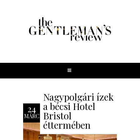
Nagypolgári ízek
a bécsi Hotel
24
Bristol
MÁRC
éttermében