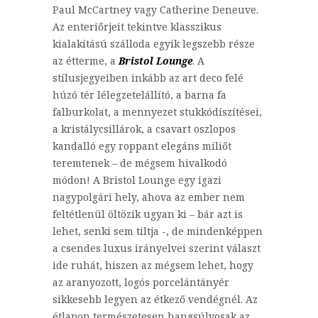
Paul McCartney vagy Catherine Deneuve.
Az enteriőrjeit tekintve klasszikus
kialakítású szálloda egyik legszebb része
az étterme, a
Bristol Lounge
. A
stílusjegyeiben inkább az art deco felé
húzó tér lélegzetelállító, a barna fa
falburkolat, a mennyezet stukkódíszítései,
a kristálycsillárok, a csavart oszlopos
kandalló egy roppant elegáns miliőt
teremtenek – de mégsem hivalkodó
módon! A Bristol Lounge egy igazi
nagypolgári hely, ahova az ember nem
feltétlenül öltözik ugyan ki – bár azt is
lehet, senki sem tiltja -, de mindenképpen
a csendes luxus irányelvei szerint választ
ide ruhát, hiszen az mégsem lehet, hogy
az aranyozott, logós porcelántányér
sikkesebb legyen az étkező vendégnél. Az
étlapon természetesen hangsúlyosak az