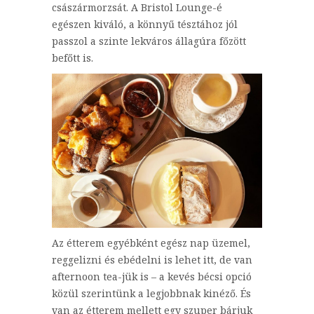
császármorzsát. A Bristol Lounge-é
egészen kiváló, a könnyű tésztához jól
passzol a szinte lekváros állagúra főzött
befőtt is.
Az étterem egyébként egész nap üzemel,
reggelizni és ebédelni is lehet itt, de van
afternoon tea-jük is – a kevés bécsi opció
közül szerintünk a legjobbnak kinéző. És
van az étterem mellett egy szuper bárjuk