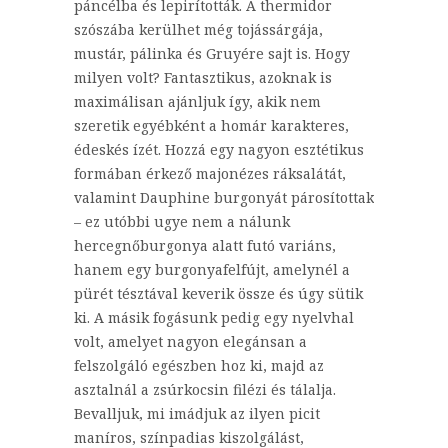
páncélba és lepirították. A thermidor
szószába kerülhet még tojássárgája,
mustár, pálinka és Gruyére sajt is. Hogy
milyen volt? Fantasztikus, azoknak is
maximálisan ajánljuk így, akik nem
szeretik egyébként a homár karakteres,
édeskés ízét. Hozzá egy nagyon esztétikus
formában érkező majonézes ráksalátát,
valamint Dauphine burgonyát párosítottak
– ez utóbbi ugye nem a nálunk
hercegnőburgonya alatt futó variáns,
hanem egy burgonyafelfújt, amelynél a
pürét tésztával keverik össze és úgy sütik
ki. A másik fogásunk pedig egy nyelvhal
volt, amelyet nagyon elegánsan a
felszolgáló egészben hoz ki, majd az
asztalnál a zsúrkocsin filézi és tálalja.
Bevalljuk, mi imádjuk az ilyen picit
maníros, színpadias kiszolgálást,