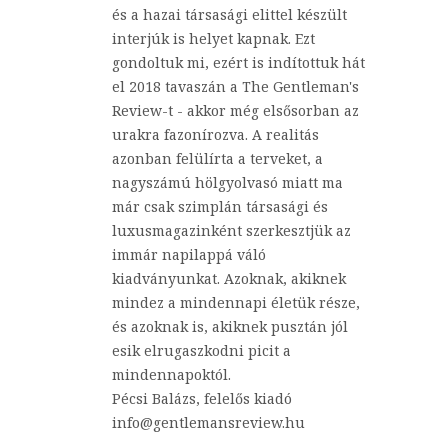
és a hazai társasági elittel készült
interjúk is helyet kapnak. Ezt
gondoltuk mi, ezért is indítottuk hát
el 2018 tavaszán a The Gentleman's
Review-t - akkor még elsősorban az
urakra fazonírozva. A realitás
azonban felülírta a terveket, a
nagyszámú hölgyolvasó miatt ma
már csak szimplán társasági és
luxusmagazinként szerkesztjük az
immár napilappá váló
kiadványunkat. Azoknak, akiknek
mindez a mindennapi életük része,
és azoknak is, akiknek pusztán jól
esik elrugaszkodni picit a
mindennapoktól.
Pécsi Balázs, felelős kiadó
info@gentlemansreview.hu