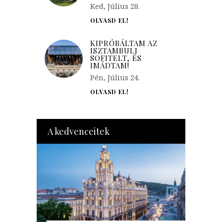
Ked, Július 28.
OLVASD EL!
KIPRÓBÁLTAM AZ
ISZTAMBULI
SOFITELT, ÉS
IMÁDTAM!
Pén, Július 24.
OLVASD EL!
A kedvenceitek