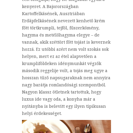
kenyeret. A Bajorországban
Kartoffelkäsének, Ausztriában
Erdäpfelkäsének nevezett kenhető krém
főtt törtkrumpli, tejföl, fűszerkömény,
hagyma és metélőhagyma elegye – de
vannak, akik széttört főtt tojást is kevernek
hozzá. Ez utóbbi azért nem volt szokás sok
helyen, mert ez az étel alapvetően a
krumpliföldeken idénymunkát végzők
második reggelije volt, a tojás meg ugye a
hosszan tűző napsugaraknak nem annyira
nagy barátja romlandósági szempontból.
Nagyon klassz ötletnek tartottuk, hogy
luxus ide vagy oda, a konyha már a
nyitányba is belevitt egy ilyen tipikusan
helyi érdekességet.