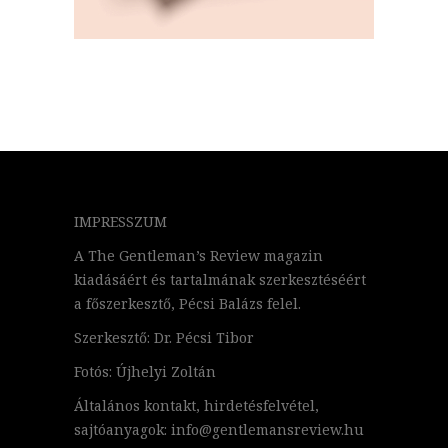
IMPRESSZUM
A The Gentleman’s Review magazin
kiadásáért és tartalmának szerkesztéséért
a főszerkesztő, Pécsi Balázs felel.
Szerkesztő: Dr. Pécsi Tibor
Fotós: Újhelyi Zoltán
Általános kontakt, hirdetésfelvétel,
sajtóanyagok: info@gentlemansreview.hu