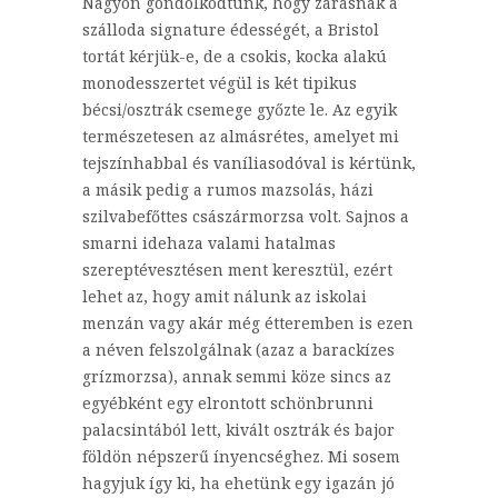
Nagyon gondolkodtunk, hogy zárásnak a
szálloda signature édességét, a Bristol
tortát kérjük-e, de a csokis, kocka alakú
monodesszertet végül is két tipikus
bécsi/osztrák csemege győzte le. Az egyik
természetesen az almásrétes, amelyet mi
tejszínhabbal és vaníliasodóval is kértünk,
a másik pedig a rumos mazsolás, házi
szilvabefőttes császármorzsa volt. Sajnos a
smarni idehaza valami hatalmas
szereptévesztésen ment keresztül, ezért
lehet az, hogy amit nálunk az iskolai
menzán vagy akár még étteremben is ezen
a néven felszolgálnak (azaz a barackízes
grízmorzsa), annak semmi köze sincs az
egyébként egy elrontott schönbrunni
palacsintából lett, kivált osztrák és bajor
földön népszerű ínyencséghez. Mi sosem
hagyjuk így ki, ha ehetünk egy igazán jó