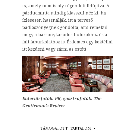
is, amely nem is oly régen lett felújítva. A
párducminta mindig klasszul néz ki, ha
ízlésesen használják, itt a tervező
padlószőnyegnek gondolta, ami remekül
megy a bársonykárpitos bútorokhoz és a
fali faburkolathoz is. Érdemes egy koktéllal
itt kezdeni vagy zárni az estét!
Enteriőrfotók: PR, gasztrofotók: The
Gentleman’s Review
TÁMOGATOTT_TARTALOM