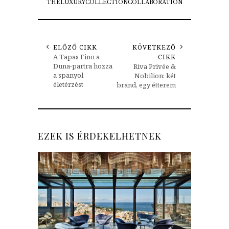
THELUXURYCOLLECTIONCOLLABORATION
ELŐZŐ CIKK
KÖVETKEZŐ
A Tapas Fino a
CIKK
Duna-partra hozza
Riva Privée &
a spanyol
Nobilion: két
életérzést
brand, egy étterem
EZEK IS ÉRDEKELHETNEK