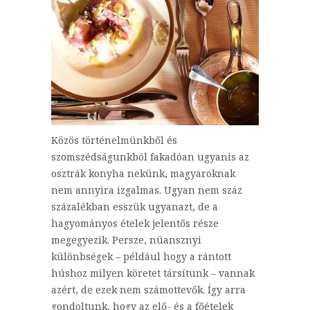
Közös történelmünkből és
szomszédságunkból fakadóan ugyanis az
osztrák konyha nekünk, magyaroknak
nem annyira izgalmas. Ugyan nem száz
százalékban esszük ugyanazt, de a
hagyományos ételek jelentős része
megegyezik. Persze, nüansznyi
különbségek – például hogy a rántott
húshoz milyen köretet társítunk – vannak
azért, de ezek nem számottevők. Így arra
gondoltunk, hogy az elő- és a főételek