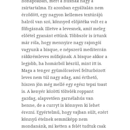
hónapokban, mert a húsnak nagy a
zsírtartalma. Ez azonban egyáltalán nem
érződött, egy nagyon kellemes textúrájú
halról van szó, könnyed előjátéka volt ez a
főfogásnak. Illetve a levesnek, amit meleg
előétel gyanánt ettünk. Többször is írtunk
már róla, hogy mennyire nagy rajongói
vagyunk a bisque, e népszerű mediterrán
rákkrémleves műfajának. A bisque akkor a
legjobb, ha homárból készül, mint itt is.
Maga a tenger gyümölcseivel felturbózott
leves nem túl nagy adag, ami érthető,
hiszen jön még mellé egy egész tepsi toast
is. A kenyér közötti töltelék roppant
gazdag, alapvetően garnélahús van
benne, de a curryt is könnyen ki lehet
érezni. Egyértelmű, hogy vajban sült, ezért
könnyű ételnek semmiképp nem
mondanánk, mi ketten a felét tudtuk csak