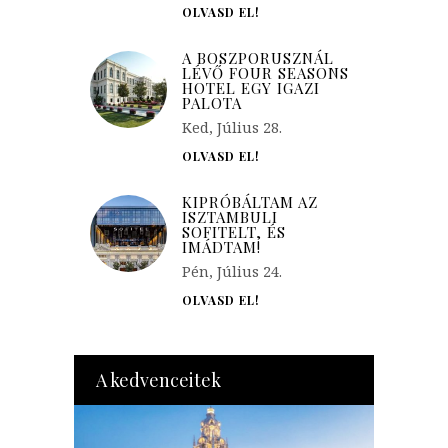
OLVASD EL!
A BOSZPORUSZNÁL
LÉVŐ FOUR SEASONS
HOTEL EGY IGAZI
PALOTA
Ked, Július 28.
OLVASD EL!
KIPRÓBÁLTAM AZ
ISZTAMBULI
SOFITELT, ÉS
IMÁDTAM!
Pén, Július 24.
OLVASD EL!
A kedvenceitek