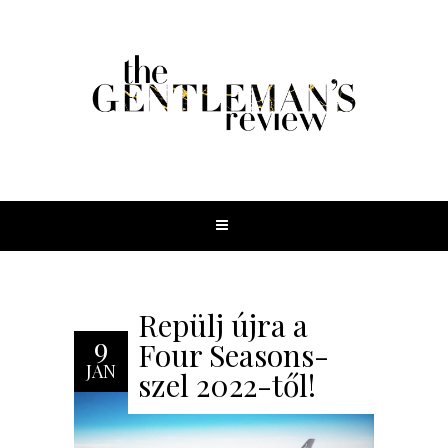
Repülj újra a
9
Four Seasons-
JAN
szel 2022-től!