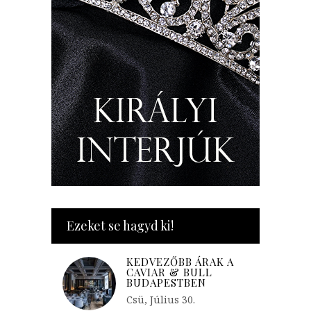
Ezeket se hagyd ki!
KEDVEZŐBB ÁRAK A
CAVIAR & BULL
BUDAPESTBEN
Csü, Július 30.