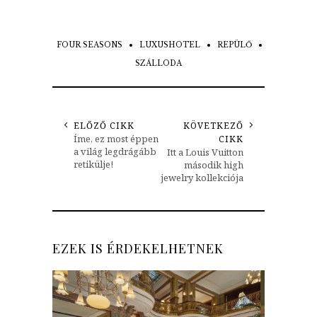
FOUR SEASONS
LUXUSHOTEL
REPÜLŐ
SZÁLLODA
ELŐZŐ CIKK
KÖVETKEZŐ
Íme, ez most éppen
CIKK
a világ legdrágább
Itt a Louis Vuitton
retikülje!
második high
jewelry kollekciója
EZEK IS ÉRDEKELHETNEK