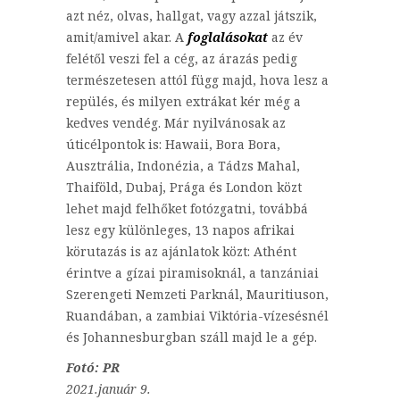
azt néz, olvas, hallgat, vagy azzal játszik,
amit/amivel akar. A
foglalásokat
az év
felétől veszi fel a cég, az árazás pedig
természetesen attól függ majd, hova lesz a
repülés, és milyen extrákat kér még a
kedves vendég. Már nyilvánosak az
úticélpontok is: Hawaii, Bora Bora,
Ausztrália, Indonézia, a Tádzs Mahal,
Thaiföld, Dubaj, Prága és London közt
lehet majd felhőket fotózgatni, továbbá
lesz egy különleges, 13 napos afrikai
körutazás is az ajánlatok közt: Athént
érintve a gízai piramisoknál, a tanzániai
Szerengeti Nemzeti Parknál, Mauritiuson,
Ruandában, a zambiai Viktória-vízesésnél
és Johannesburgban száll majd le a gép.
Fotó: PR
2021.január 9.