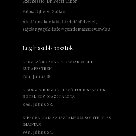
Szerkesztő: Dr. Pécsi Tibor
Fotós: Újhelyi Zoltán
Általános kontakt, hirdetésfelvétel,
sajtóanyagok: info@gentlemansreview.hu
Legfrissebb posztok
KEDVEZŐBB ÁRAK A CAVIAR & BULL
BUDAPESTBEN
Csü, Július 30.
A BOSZPORUSZNÁL LÉVŐ FOUR SEASONS
HOTEL EGY IGAZI PALOTA
Ked, Július 28.
KIPRÓBÁLTAM AZ ISZTAMBULI SOFITELT, ÉS
IMÁDTAM!
Pén, Július 24.