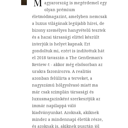
M
agyarország is megérdemel egy
olyan prémium
életmódmagazint, amelyben nemcsak
a luxus világának legújabb hírei, de
bizony személyes hangvételű tesztek
és a hazai társasági elittel készült
interjúk is helyet kapnak. Ezt
gondoltuk mi, ezért is indítottuk hát
el 2018 tavaszán a The Gentleman's
Review-t - akkor még elsősorban az
urakra fazonírozva. A realitás
azonban felülírta a terveket, a
nagyszámú hölgyolvasó miatt ma
már csak szimplán társasági és
luxusmagazinként szerkesztjük az
immár napilappá váló
kiadványunkat. Azoknak, akiknek
mindez a mindennapi életük része,
és azoknak is, akiknek pusztán jól