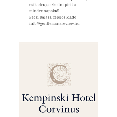
esik elrugaszkodni picit a
mindennapoktól.
Pécsi Balázs, felelős kiadó
info@gentlemansreview.hu