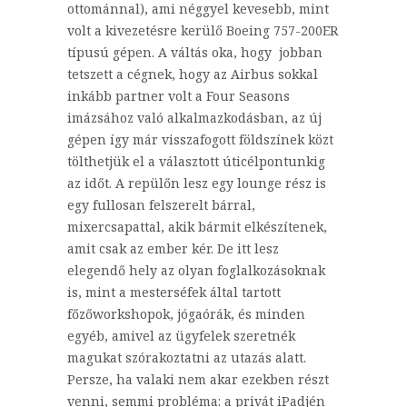
ottománnal), ami néggyel kevesebb, mint
volt a kivezetésre kerülő Boeing 757-200ER
típusú gépen. A váltás oka, hogy jobban
tetszett a cégnek, hogy az Airbus sokkal
inkább partner volt a Four Seasons
imázsához való alkalmazkodásban, az új
gépen így már visszafogott földszínek közt
tölthetjük el a választott úticélpontunkig
az időt. A repülőn lesz egy lounge rész is
egy fullosan felszerelt bárral,
mixercsapattal, akik bármit elkészítenek,
amit csak az ember kér. De itt lesz
elegendő hely az olyan foglalkozásoknak
is, mint a mesterséfek által tartott
főzőworkshopok, jógaórák, és minden
egyéb, amivel az ügyfelek szeretnék
magukat szórakoztatni az utazás alatt.
Persze, ha valaki nem akar ezekben részt
venni, semmi probléma: a privát iPadjén