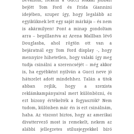
bejött Tom Ford és Frida Giannini
idejében, szuper így, hogy legalább az
egyiküknek lett egy saját márkája – és nem
is akármilyen! Pont a minap gondoltam
arra – bepillantva az Arena Mallban lévő
Douglasba, ahol rögtön ott van a
bejáratnál egy Tom Ford display -, hogy
mennyire hihetetlen, hogy valaki így meg
tudja csinálni a szerencséjét – még akkor
is, ha egyébként nyilván a Gucci neve jó
hátszelet adott mindehhez. Talán a titok
abban rejlik, hogy a szexista
reklámkampányaival mert különbözni, és
ezt bizony értékelték a fogyasztók? Nem
tudom, különben már én is ezt csinálnám,
haha. Az viszont biztos, hogy az amerikai
divattervező most is remekelt, nekem az
alábbi jellegzetes stílusjegyekkel bíró