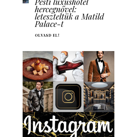
Pesti luxushotel
hercegnővel:
leteszteltük a Matild
Palace-t
OLVASD EL!