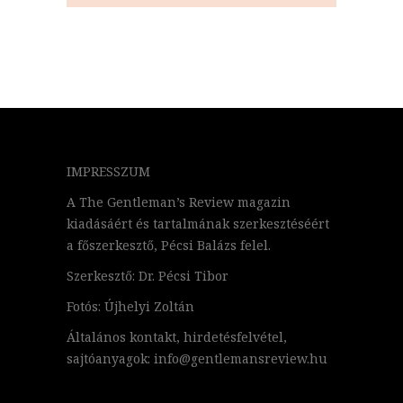
IMPRESSZUM
A The Gentleman’s Review magazin
kiadásáért és tartalmának szerkesztéséért
a főszerkesztő, Pécsi Balázs felel.
Szerkesztő: Dr. Pécsi Tibor
Fotós: Újhelyi Zoltán
Általános kontakt, hirdetésfelvétel,
sajtóanyagok: info@gentlemansreview.hu