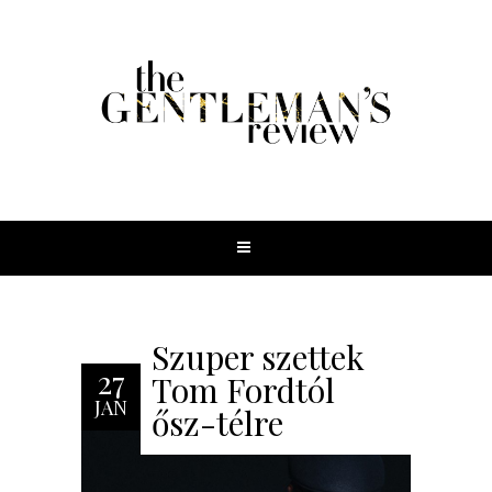
Szuper szettek
27
Tom Fordtól
JAN
ősz-télre