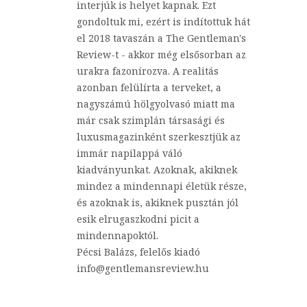
interjúk is helyet kapnak. Ezt
gondoltuk mi, ezért is indítottuk hát
el 2018 tavaszán a The Gentleman's
Review-t - akkor még elsősorban az
urakra fazonírozva. A realitás
azonban felülírta a terveket, a
nagyszámú hölgyolvasó miatt ma
már csak szimplán társasági és
luxusmagazinként szerkesztjük az
immár napilappá váló
kiadványunkat. Azoknak, akiknek
mindez a mindennapi életük része,
és azoknak is, akiknek pusztán jól
esik elrugaszkodni picit a
mindennapoktól.
Pécsi Balázs, felelős kiadó
info@gentlemansreview.hu