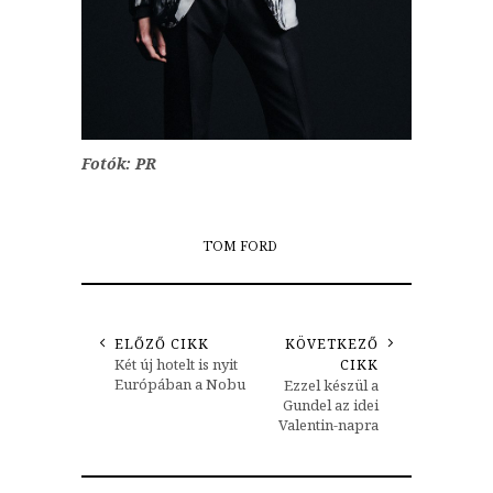
Fotók: PR
TOM FORD
ELŐZŐ CIKK
KÖVETKEZŐ
Két új hotelt is nyit
CIKK
Európában a Nobu
Ezzel készül a
Gundel az idei
Valentin-napra