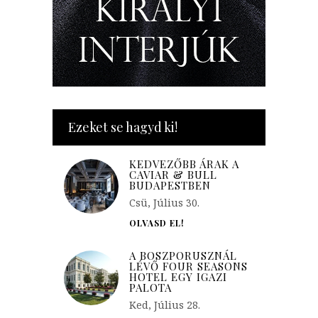
Ezeket se hagyd ki!
KEDVEZŐBB ÁRAK A
CAVIAR & BULL
BUDAPESTBEN
Csü, Július 30.
OLVASD EL!
A BOSZPORUSZNÁL
LÉVŐ FOUR SEASONS
HOTEL EGY IGAZI
PALOTA
Ked, Július 28.