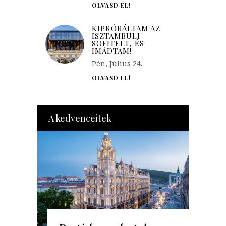
OLVASD EL!
KIPRÓBÁLTAM AZ
ISZTAMBULI
SOFITELT, ÉS
IMÁDTAM!
Pén, Július 24.
OLVASD EL!
A kedvenceitek