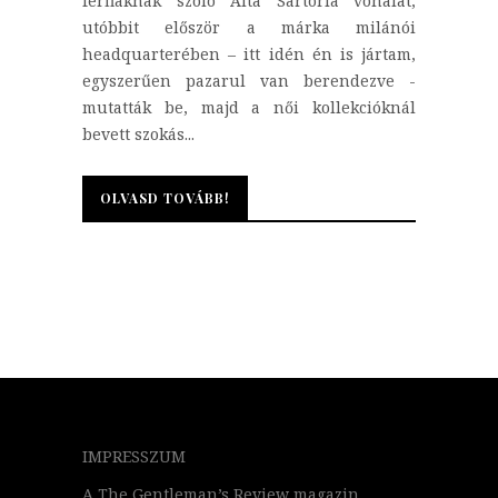
férfiaknak szóló Alta Sartoria vonalat,
utóbbit először a márka milánói
headquarterében – itt idén én is jártam,
egyszerűen pazarul van berendezve -
mutatták be, majd a női kollekcióknál
bevett szokás...
OLVASD TOVÁBB!
OLVASD TOVÁBB!
IMPRESSZUM
A The Gentleman’s Review magazin