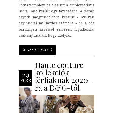
Lótusztemplom és a szintén emblematikus
India Gate került egy társaságba. A darab
egyedi megrendelésre készült - nyilván
egy indiai milliárdos számára - de a cég
bármilyen kéréssel szívesen foglalkozik,
csak rajtunk áll, hogy melyik...
OLVASD TOVÁBB!
OLVASD TOVÁBB!
Haute couture
kollekciók
29
férfiaknak 2020-
FEBR
ra a D&G-től