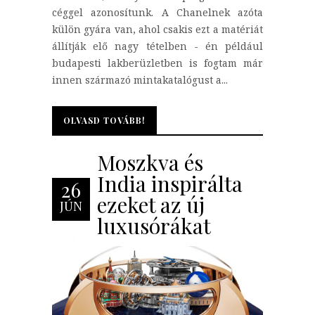
céggel azonosítunk. A Chanelnek azóta
külön gyára van, ahol csakis ezt a matériát
állítják elő nagy tételben - én például
budapesti lakberüzletben is fogtam már
innen származó mintakatalógust a...
OLVASD TOVÁBB!
OLVASD TOVÁBB!
Moszkva és
India inspirálta
26
ezeket az új
JÚN
luxusórákat