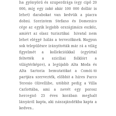
ha gyönyörű és szuperdrága (egy cipő 20
000, míg egy zakó akár 100 000 dollár is
lehet) darabokat van kedvük a piacra
dobni. Szerintem Stefano és Domenico
cége az egyik legjobb országimázs eszköz,
amiért az olasz turisztikai hivatal nem
lehet eléggé hálás a tervezőknek. Nagyon
sok településre irányították már rá a világ
figyelmét a kollekcióikkal (egyúttal
feltették a szicíliai folklórt a
világtérképre), a legújabb Alta Moda és
Alta Sartoria bemutatókat a Comói-tó
partjára szervezték, előbbit a híres Parco
Teresio Olivellibe, utóbbit pedig a Villa
Carlottába, ami a nevét egy porosz
hercegnő 23 éves korában meghalt
lányáról kapta, aki nászajándékba kapta a
kedves...