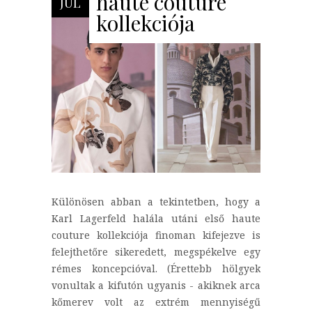
haute couture
JÚL
kollekciója
Különösen abban a tekintetben, hogy a
Karl Lagerfeld halála utáni első haute
couture kollekciója finoman kifejezve is
felejthetőre sikeredett, megspékelve egy
rémes koncepcióval. (Érettebb hölgyek
vonultak a kifutón ugyanis - akiknek arca
kőmerev volt az extrém mennyiségű