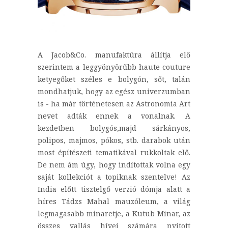
A Jacob&Co. manufaktúra állítja elő
szerintem a leggyönyörűbb haute couture
ketyegőket széles e bolygón, sőt, talán
mondhatjuk, hogy az egész univerzumban
is - ha már történetesen az Astronomia Art
nevet adták ennek a vonalnak. A
kezdetben bolygós,majd sárkányos,
polipos, majmos, pókos, stb. darabok után
most építészeti tematikával rukkoltak elő.
De nem ám úgy, hogy indítottak volna egy
saját kollekciót a topiknak szentelve! Az
India előtt tisztelgő verzió dómja alatt a
híres Tádzs Mahal mauzóleum, a világ
legmagasabb minaretje, a Kutub Minar, az
összes vallás hívei számára nyitott