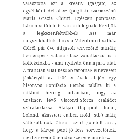
választotta ezt a kreatív igazgató, az
egyébként dél-olasz (pugliai) származású
Maria Grazia Chiuri. Egészen pontosan
három vetülete is van a dolognak. Kezdjük
a legkézenfekvőbbel! Azt már
megszokhattuk, hogy a Valentino divatház
éléről pár éve átigazolt tervezőnő mindig
becsempész valami olasz vonatkozást is a
kollekciókba - ami nyilván önmagára utal.
A franciák által később tarotnak elnevezett
jóskártyát az 1400-as évek elején egy
bizonyos Bonifacio Bembo találta ki a
milánói hercegi udvarban, hogy az
uralmon lévő Visconti-Sforza családot
szórakoztassa. Alakjai (főpapnő, halál,
bolond, akasztott ember, Hold, stb.) máig
változatlanok. Chiuri azért gondolt arra,
hogy a kártya pont jó lesz sorvezetőnek,
mert a jövendőmondás szerepe mindig...