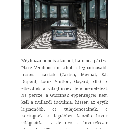
Méghozzá nem is akárhol, hanem a párizsi
Place Vendome-ön, ahol a legpatinásabb
francia márkák (Cartier, Moynat, S.T.
Dupont, Louis Vuitton, Goyard, stb.) is
elkezdték a világhírnév felé menetelést.
Na persze, a Guccinak éppenséggel nem
kell a nulláról indulnia, hiszen az egyik
legmenőbb, és tulajdonosainak, a
Keringnek a legtöbbet kaszáló luxus
világmárka - de nem a luxusékszer