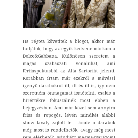
Ha régóta követitek a blogot, akkor már
tudjátok, hogy az egyik kedvenc márkám a
Dolce&Gabbana. Különösen szeretem a
magas szabászati vonalukat, ami
férfiaspektusból az Alta Sartoriát jelenti.
Korábban írtam már ezekről a művészi
igényű darabokról itt, itt és itt is, így nem
szeretném önmagamat ismételni, csakis a
hírértékre fókuszálnék most ebben a
bejegyzésben. Ami már közel sem annyira
friss és ropogós, lévén mindkét alábbi
show tavaly zajlott le - ámde a darabok
még most is rendelhetők, avagy még most
sem elérhetők. Mindjárt megmagyarázom!