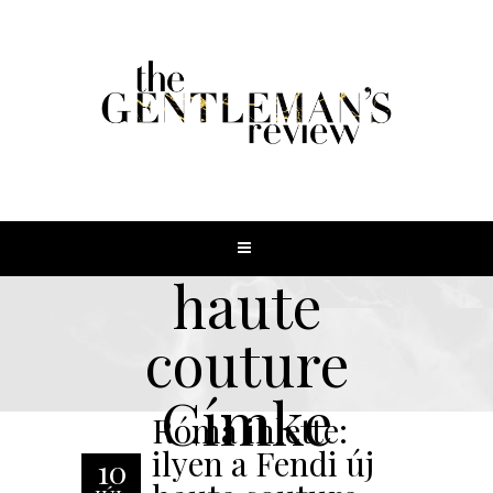
haute
couture
Címke
Róma ihlette:
ilyen a Fendi új
10