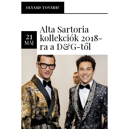
OLVASD TOVÁBB!
OLVASD TOVÁBB!
Alta Sartoria
21
kollekciók 2018-
MÁJ
ra a D&G-től