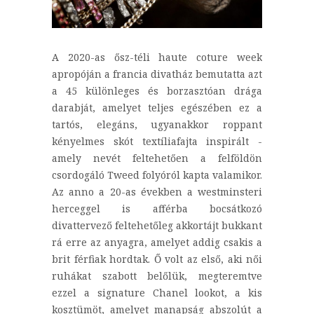
A 2020-as ősz-téli haute coture week
apropóján a francia divatház bemutatta azt
a 45 különleges és borzasztóan drága
darabját, amelyet teljes egészében ez a
tartós, elegáns, ugyanakkor roppant
kényelmes skót textíliafajta inspirált -
amely nevét feltehetően a felföldön
csordogáló Tweed folyóról kapta valamikor.
Az anno a 20-as években a westminsteri
herceggel is afférba bocsátkozó
divattervező feltehetőleg akkortájt bukkant
rá erre az anyagra, amelyet addig csakis a
brit férfiak hordtak. Ő volt az első, aki női
ruhákat szabott belőlük, megteremtve
ezzel a signature Chanel lookot, a kis
kosztümöt, amelyet manapság abszolút a