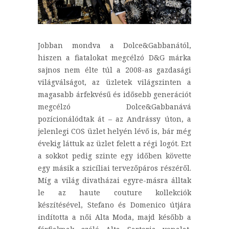
Jobban mondva a Dolce&Gabbanától,
hiszen a fiatalokat megcélzó D&G márka
sajnos nem élte túl a 2008-as gazdasági
világválságot, az üzletek világszinten a
magasabb árfekvésű és idősebb generációt
megcélzó Dolce&Gabbanává
pozícionálódtak át – az Andrássy úton, a
jelenlegi COS üzlet helyén lévő is, bár még
évekig láttuk az üzlet felett a régi logót. Ezt
a sokkot pedig szinte egy időben követte
egy másik a szicíliai tervezőpáros részéről.
Míg a világ divatházai egyre-másra álltak
le az haute couture kollekciók
készítésével, Stefano és Domenico útjára
indította a női Alta Moda, majd később a