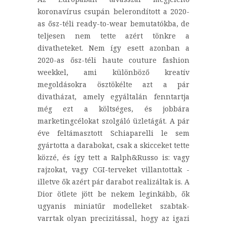
koronavírus csupán belerondított a 2020-
as ősz-téli ready-to-wear bemutatókba, de
teljesen nem tette azért tönkre a
divatheteket. Nem így esett azonban a
2020-as ősz-téli haute couture fashion
weekkel, ami különböző kreatív
megoldásokra ösztökélte azt a pár
divatházat, amely egyáltalán fenntartja
még ezt a költséges, és jobbára
marketingcélokat szolgáló üzletágát. A pár
éve feltámasztott Schiaparelli le sem
gyártotta a darabokat, csak a skicceket tette
közzé, és így tett a Ralph&Russo is: vagy
rajzokat, vagy CGI-terveket villantottak -
illetve ők azért pár darabot realizáltak is. A
Dior ötlete jött be nekem leginkább, ők
ugyanis miniatűr modelleket szabtak-
varrtak olyan precizitással, hogy az igazi