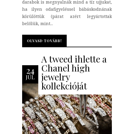
darabok is megnyalnák mind a tíz ujjukat,
ha ilyen odafigyeléssel bábáskodnának
körülöttük (párat azért legyártottak
belőlük, mint...
OLVASD TOVÁBB!
OLVASD TOVÁBB!
A tweed ihlette a
Chanel high
24
jewelry
JÚL
kollekcióját