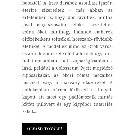
botoxtól.) A friss darabok azonban igazán
éterire sikeredtek - már abban az
értelemben is, hogy időn kívüliek, mintha
jóval magasztosabb célokra készítették
volna őket, minthogy halandó emberek
öltözékeiként töltsék el hosszabb-rövidebb
életüket. A modellek mind az Örök Város,
és annak építészete előtt adóznak ugyanis,
hol finomabban, hol szájbarágósabban -
lásd. például a Colosseum ívjeit megidéző
cipősarkakat, az ókori római mozaikos
táskákat vagy a márvány ékszereket. A
kollekcióban három férfiszett is helyett
kapott, itt most egy padlómozaik mintás
kötött pulóvert és egy kígyóbőr intarziás
zakót...
OLVASD TOVÁBB!
OLVASD TOVÁBB!