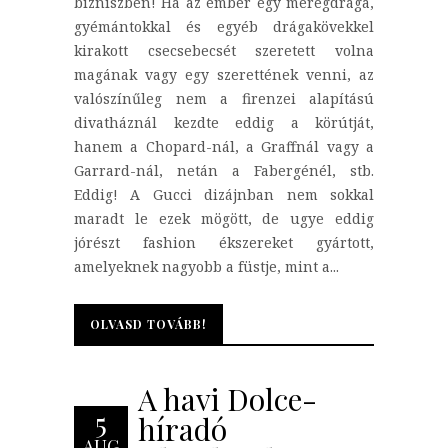
bizniszben! Ha az ember egy méregdrága,
gyémántokkal és egyéb drágakövekkel
kirakott csecsebecsét szeretett volna
magának vagy egy szerettének venni, az
valószínűleg nem a firenzei alapítású
divatháznál kezdte eddig a körútját,
hanem a Chopard-nál, a Graffnál vagy a
Garrard-nál, netán a Fabergénél, stb.
Eddig! A Gucci dizájnban nem sokkal
maradt le ezek mögött, de ugye eddig
jórészt fashion ékszereket gyártott,
amelyeknek nagyobb a füstje, mint a...
OLVASD TOVÁBB!
OLVASD TOVÁBB!
A havi Dolce-
5
híradó
AUG