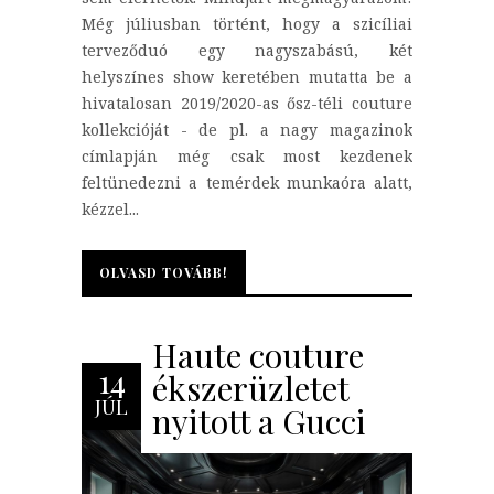
Még júliusban történt, hogy a szicíliai
terveződuó egy nagyszabású, két
helyszínes show keretében mutatta be a
hivatalosan 2019/2020-as ősz-téli couture
kollekcióját - de pl. a nagy magazinok
címlapján még csak most kezdenek
feltünedezni a temérdek munkaóra alatt,
kézzel...
OLVASD TOVÁBB!
OLVASD TOVÁBB!
Haute couture
14
ékszerüzletet
JÚL
nyitott a Gucci