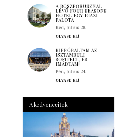
A BOSZPORUSZNÁL
LÉVŐ FOUR SEASONS
HOTEL EGY IGAZI
PALOTA
Ked, Július 28.
OLVASD EL!
KIPRÓBÁLTAM AZ
ISZTAMBULI
SOFITELT, ÉS
IMÁDTAM!
Pén, Július 24.
OLVASD EL!
A kedvenceitek