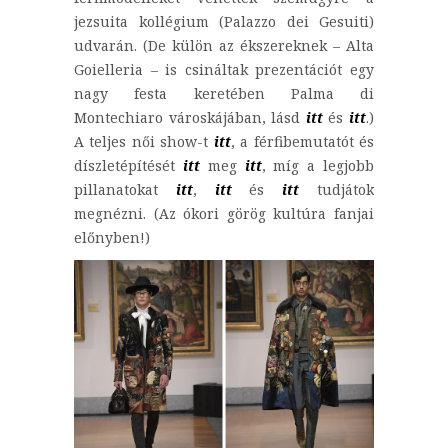
jezsuita kollégium (Palazzo dei Gesuiti)
udvarán. (De külön az ékszereknek – Alta
Goielleria – is csináltak prezentációt egy
nagy festa keretében Palma di
Montechiaro városkájában, lásd
itt
és
itt
.)
A teljes női show-t
itt
, a férfibemutatót és
díszletépítését
itt
meg
itt
, míg a legjobb
pillanatokat
itt
,
itt
és
itt
tudjátok
megnézni. (Az ókori görög kultúra fanjai
előnyben!)