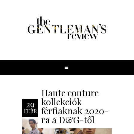
Haute couture
kollekciók
29
férfiaknak 2020-
FEBR
ra a D&G-től