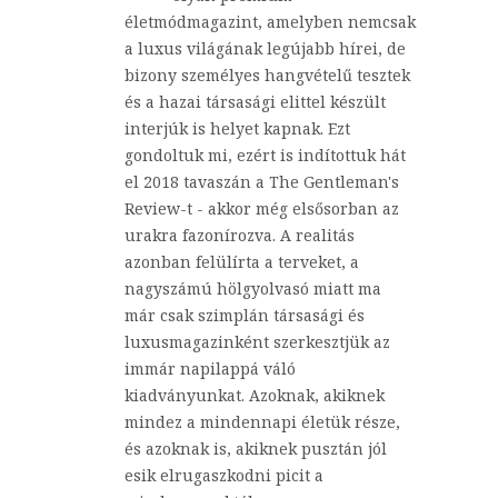
életmódmagazint, amelyben nemcsak
a luxus világának legújabb hírei, de
bizony személyes hangvételű tesztek
és a hazai társasági elittel készült
interjúk is helyet kapnak. Ezt
gondoltuk mi, ezért is indítottuk hát
el 2018 tavaszán a The Gentleman's
Review-t - akkor még elsősorban az
urakra fazonírozva. A realitás
azonban felülírta a terveket, a
nagyszámú hölgyolvasó miatt ma
már csak szimplán társasági és
luxusmagazinként szerkesztjük az
immár napilappá váló
kiadványunkat. Azoknak, akiknek
mindez a mindennapi életük része,
és azoknak is, akiknek pusztán jól
esik elrugaszkodni picit a