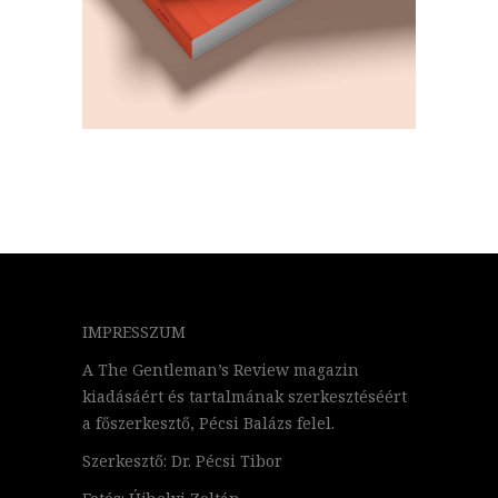
IMPRESSZUM
A The Gentleman’s Review magazin
kiadásáért és tartalmának szerkesztéséért
a főszerkesztő, Pécsi Balázs felel.
Szerkesztő: Dr. Pécsi Tibor