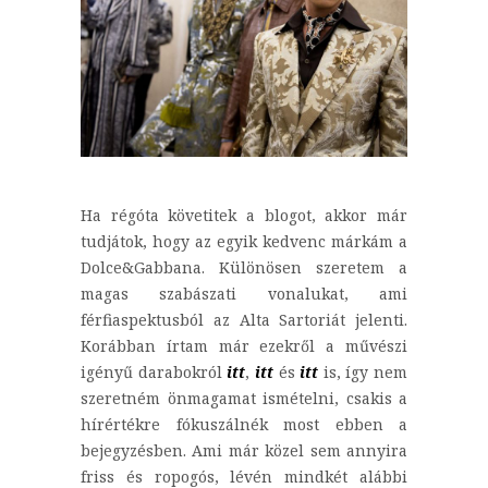
Ha régóta követitek a blogot, akkor már
tudjátok, hogy az egyik kedvenc márkám a
Dolce&Gabbana. Különösen szeretem a
magas szabászati vonalukat, ami
férfiaspektusból az Alta Sartoriát jelenti.
Korábban írtam már ezekről a művészi
igényű darabokról
itt
,
itt
és
itt
is, így nem
szeretném önmagamat ismételni, csakis a
hírértékre fókuszálnék most ebben a
bejegyzésben. Ami már közel sem annyira
friss és ropogós, lévén mindkét alábbi