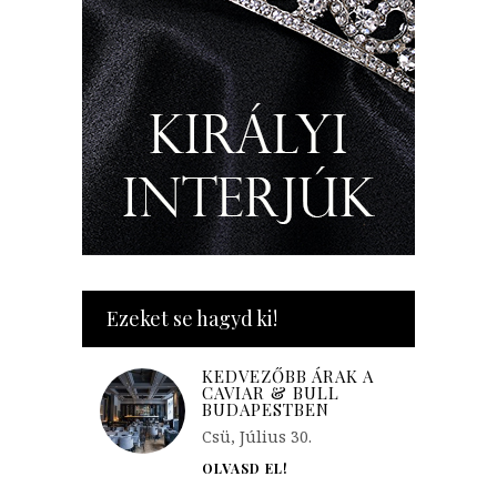
Ezeket se hagyd ki!
KEDVEZŐBB ÁRAK A
CAVIAR & BULL
BUDAPESTBEN
Csü, Július 30.
OLVASD EL!