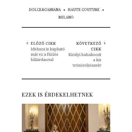
DOLCE&GABBANA
HAUTE COUTURE
MILÁNÓ
ELŐZŐ CIKK
KÖVETKEZŐ
Idehaza is kapható
CIKK
már ez a fúziós
Királyi babakocsit
biliárdasztal
a kis
trónörökösnek!
EZEK IS ÉRDEKELHETNEK