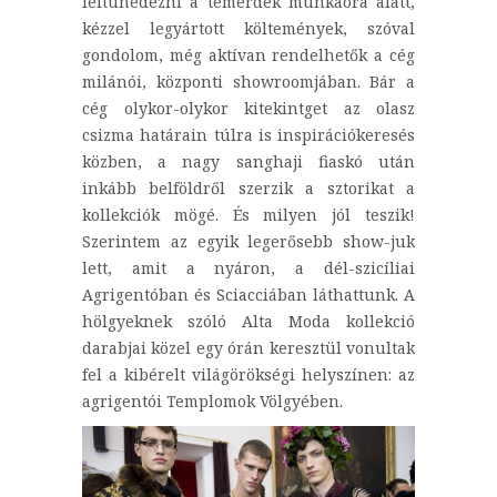
feltünedezni a temérdek munkaóra alatt,
kézzel legyártott költemények, szóval
gondolom, még aktívan rendelhetők a cég
milánói, központi showroomjában. Bár a
cég olykor-olykor kitekintget az olasz
csizma határain túlra is inspirációkeresés
közben, a nagy sanghaji fiaskó után
inkább belföldről szerzik a sztorikat a
kollekciók mögé. És milyen jól teszik!
Szerintem az egyik legerősebb show-juk
lett, amit a nyáron, a dél-szicíliai
Agrigentóban és Sciacciában láthattunk. A
hölgyeknek szóló Alta Moda kollekció
darabjai közel egy órán keresztül vonultak
fel a kibérelt világörökségi helyszínen: az
agrigentói Templomok Völgyében.