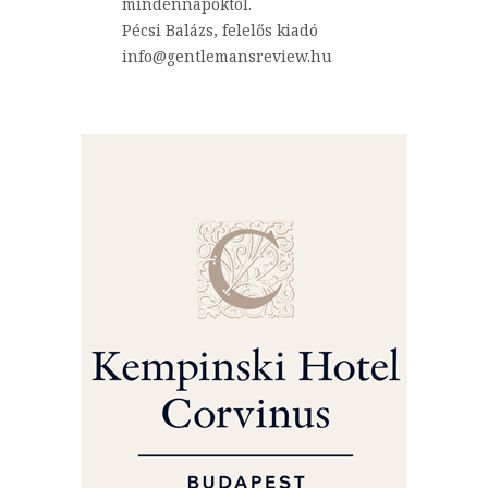
mindennapoktól.
Pécsi Balázs, felelős kiadó
info@gentlemansreview.hu