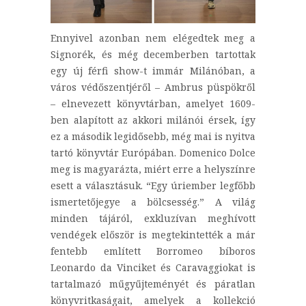
Ennyivel azonban nem elégedtek meg a
Signorék, és még decemberben tartottak
egy új férfi show-t immár Milánóban, a
város védőszentjéről – Ambrus püspökről
– elnevezett könyvtárban, amelyet 1609-
ben alapított az akkori milánói érsek, így
ez a második legidősebb, még mai is nyitva
tartó könyvtár Európában. Domenico Dolce
meg is magyarázta, miért erre a helyszínre
esett a választásuk. “Egy úriember legfőbb
ismertetőjegye a bölcsesség.” A világ
minden tájáról, exkluzívan meghívott
vendégek először is megtekintették a már
fentebb említett Borromeo bíboros
Leonardo da Vinciket és Caravaggiokat is
tartalmazó műgyűjteményét és páratlan
könyvritkaságait, amelyek a kollekció