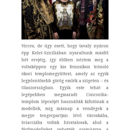
Vicces, de úgy esett, hogy tavaly nyáron
épp Kelet-Szicíliában nyaraltunk másfél
hét erejéig, így élőben néztem meg a
voltaképpen egy kis fennsíkon trónoló
ókori templomegyüttest, amely az egyik
legjelentősebb görög emlék a szigeten – és
Olaszországban. Egyik este tehát a
legépebben megmaradt Concordia-
templom lépcsőjét használták kifutónak a
modellek, míg másnap a vendégek a
megye tengerpartján lévő városkába,
Sciacciába voltak hivatalosak, ahol a
férfimodelleket vehették szemügyre a