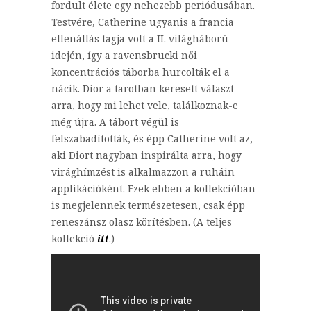
fordult élete egy nehezebb periódusában.
Testvére, Catherine ugyanis a francia
ellenállás tagja volt a II. világháború
idején, így a ravensbrucki női
koncentrációs táborba hurcolták el a
nácik. Dior a tarotban keresett választ
arra, hogy mi lehet vele, találkoznak-e
még újra. A tábort végül is
felszabadították, és épp Catherine volt az,
aki Diort nagyban inspirálta arra, hogy
virághímzést is alkalmazzon a ruháin
applikációként. Ezek ebben a kollekcióban
is megjelennek természetesen, csak épp
reneszánsz olasz körítésben. (A teljes
kollekció
itt
.)