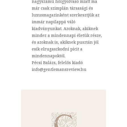
nagyszámú hölgyolvasó miatt ma
már csak szimplán társasági és
luxusmagazinként szerkesztjük az
immár napilappá váló
kiadványunkat. Azoknak, akiknek
mindez a mindennapi életük része,
és azoknak is, akiknek pusztán jól
esik elrugaszkodni picit a
mindennapoktól.
Pécsi Balázs, felelős kiadó
info@gentlemansreview.hu