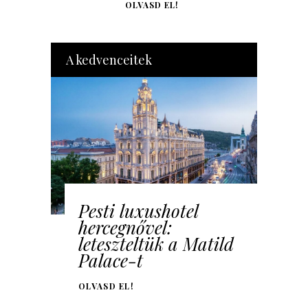
OLVASD EL!
A kedvenceitek
Pesti luxushotel
hercegnővel:
leteszteltük a Matild
Palace-t
OLVASD EL!