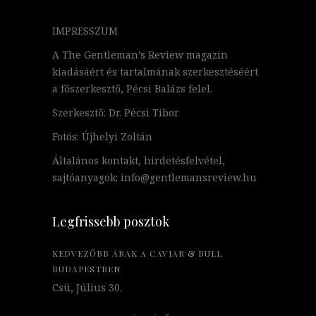
IMPRESSZUM
A The Gentleman’s Review magazin
kiadásáért és tartalmának szerkesztéséért
a főszerkesztő, Pécsi Balázs felel.
Szerkesztő: Dr. Pécsi Tibor
Fotós: Újhelyi Zoltán
Általános kontakt, hirdetésfelvétel,
sajtóanyagok: info@gentlemansreview.hu
Legfrissebb posztok
KEDVEZŐBB ÁRAK A CAVIAR & BULL
BUDAPESTBEN
Csü, Július 30.