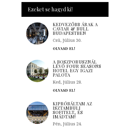
Ezeket se hagyd ki!
KEDVEZŐBB ÁRAK A
CAVIAR & BULL
BUDAPESTBEN
Csü, Július 30.
OLVASD EL!
A BOSZPORUSZNÁL
LÉVŐ FOUR SEASONS
HOTEL EGY IGAZI
PALOTA
Ked, Július 28.
OLVASD EL!
KIPRÓBÁLTAM AZ
ISZTAMBULI
SOFITELT, ÉS
IMÁDTAM!
Pén, Július 24.