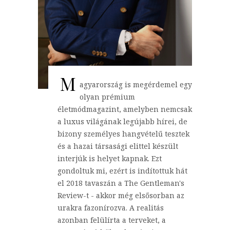
M
agyarország is megérdemel egy
olyan prémium
életmódmagazint, amelyben nemcsak
a luxus világának legújabb hírei, de
bizony személyes hangvételű tesztek
és a hazai társasági elittel készült
interjúk is helyet kapnak. Ezt
gondoltuk mi, ezért is indítottuk hát
el 2018 tavaszán a The Gentleman's
Review-t - akkor még elsősorban az
urakra fazonírozva. A realitás
azonban felülírta a terveket, a