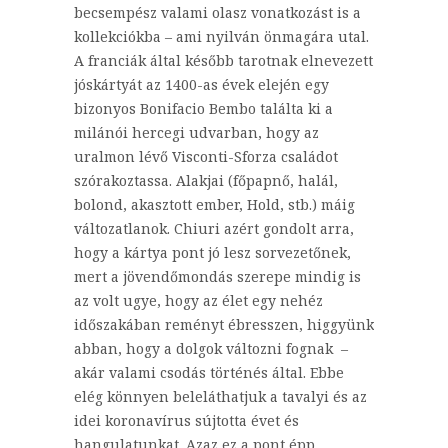
becsempész valami olasz vonatkozást is a
kollekciókba – ami nyilván önmagára utal.
A franciák által később tarotnak elnevezett
jóskártyát az 1400-as évek elején egy
bizonyos Bonifacio Bembo találta ki a
milánói hercegi udvarban, hogy az
uralmon lévő Visconti-Sforza családot
szórakoztassa. Alakjai (főpapnő, halál,
bolond, akasztott ember, Hold, stb.) máig
változatlanok. Chiuri azért gondolt arra,
hogy a kártya pont jó lesz sorvezetőnek,
mert a jövendőmondás szerepe mindig is
az volt ugye, hogy az élet egy nehéz
időszakában reményt ébresszen, higgyünk
abban, hogy a dolgok változni fognak –
akár valami csodás történés által. Ebbe
elég könnyen beleláthatjuk a tavalyi és az
idei koronavírus sújtotta évet és
hangulatunkat. Azaz ez a pont épp