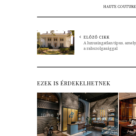
HAUTE COUTURE
ELŐZŐ CIKK
A luxusingatlan típus, amel
a rabszolgasággal
EZEK IS ÉRDEKELHETNEK