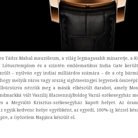
 híres Tádzs Mahal mauzóleum, a világ legmagasabb minaretje, a 
tt Lótusztemplom és a szintén emblematikus India Gate kerül
zült – nyilván egy indiai milliárdos számára – de a cég bárm
l, hogy melyik város vagy ország sightseeingjei legyenek összeépí
 elbúcsúzva nézzük meg a másik elkészült darabot, amely Mo
andmarkká vált Vaszilij Blazsennij/Boldog Vazul-székesegyház me
és a Megváltó Krisztus-székesegyház kapott helyet. Az óra
z egyik kedvenc helye egyébként, az egyedi, 100%-ig kézzel kész
pre, a Győzelem Napjára készült el.