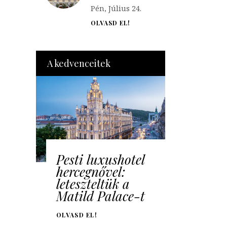
Pén, Július 24.
OLVASD EL!
A kedvenceitek
Pesti luxushotel
hercegnővel:
leteszteltük a
Matild Palace-t
OLVASD EL!