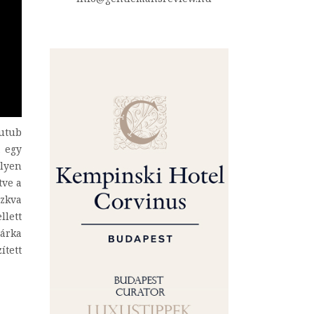
Kutub
t egy
ilyen
tve a
szkva
llett
márka
ített