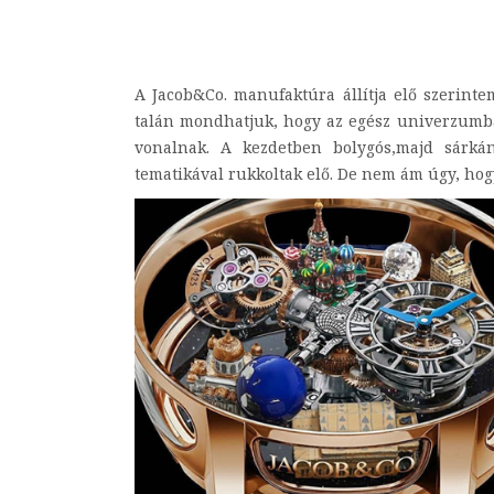
A Jacob&Co. manufaktúra állítja elő szerinte
talán mondhatjuk, hogy az egész univerzumba
vonalnak. A kezdetben bolygós,majd sárkán
tematikával rukkoltak elő. De nem ám úgy, hogy 