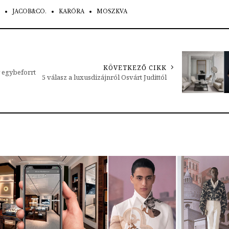
JACOB&CO.
KARÓRA
MOSZKVA
KÖVETKEZŐ CIKK
y egybeforrt
5 válasz a luxusdizájnról Osvárt Judittól