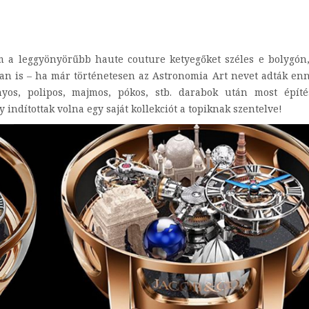
m a leggyönyörűbb haute couture ketyegőket széles e bolygón,
n is – ha már történetesen az Astronomia Art nevet adták en
yos, polipos, majmos, pókos, stb. darabok után most építés
indítottak volna egy saját kollekciót a topiknak szentelve!