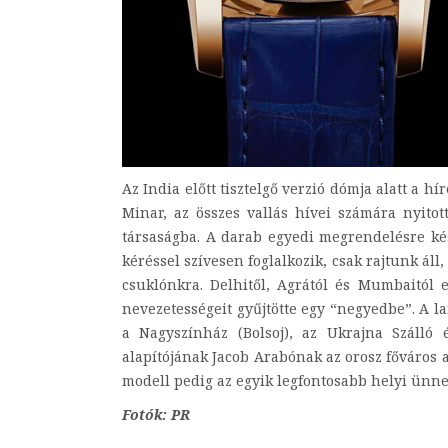
Az India előtt tisztelgő verzió dómja alatt a
Minar, az összes vallás hívei számára nyito
társaságba. A darab egyedi megrendelésre kés
kéréssel szívesen foglalkozik, csak rajtunk ál
csuklónkra. Delhitől, Agrától és Mumbaitól
nevezetességeit gyűjtötte egy “negyedbe”. A l
a Nagyszínház (Bolsoj), az Ukrajna Szálló 
alapítójának Jacob Arabónak az orosz főváros a
modell pedig az egyik legfontosabb helyi ünne
Fotók: PR