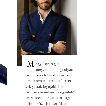
M
agyarország is
megérdemel egy olyan
prémium életmódmagazint,
amelyben nemcsak a luxus
világának legújabb hírei, de
bizony személyes hangvételű
tesztek és a hazai társasági
elittel készült interjúk is