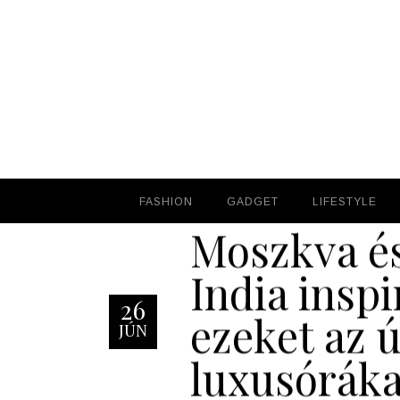
FASHION
FASHION
GADGET
GADGET
LIFESTYLE
LIFESTYLE
Moszkva é
India inspi
26
ezeket az ú
JÚN
luxusóráka