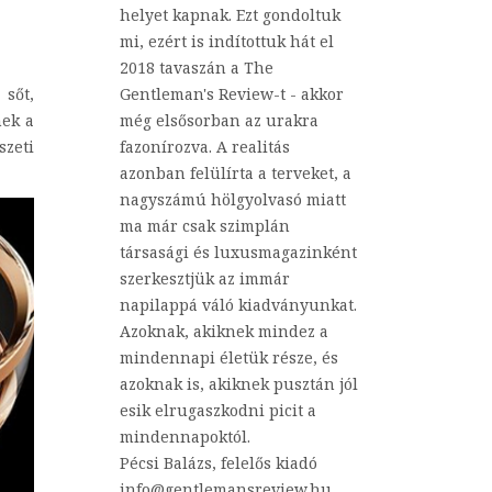
helyet kapnak. Ezt gondoltuk
mi, ezért is indítottuk hát el
2018 tavaszán a The
 sőt,
Gentleman's Review-t - akkor
nek a
még elsősorban az urakra
zeti
fazonírozva. A realitás
azonban felülírta a terveket, a
nagyszámú hölgyolvasó miatt
ma már csak szimplán
társasági és luxusmagazinként
szerkesztjük az immár
napilappá váló kiadványunkat.
Azoknak, akiknek mindez a
mindennapi életük része, és
azoknak is, akiknek pusztán jól
esik elrugaszkodni picit a
mindennapoktól.
Pécsi Balázs, felelős kiadó
info@gentlemansreview.hu