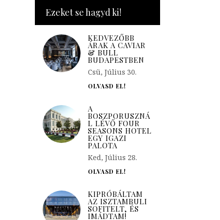
Ezeket se hagyd ki!
KEDVEZŐBB
ÁRAK A CAVIAR
& BULL
BUDAPESTBEN
Csü, Július 30.
OLVASD EL!
A
BOSZPORUSZNÁ
L LÉVŐ FOUR
SEASONS HOTEL
EGY IGAZI
PALOTA
Ked, Július 28.
OLVASD EL!
KIPRÓBÁLTAM
AZ ISZTAMBULI
SOFITELT, ÉS
IMÁDTAM!