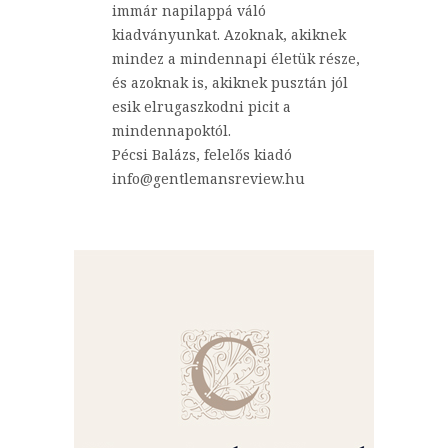
immár napilappá váló
kiadványunkat. Azoknak, akiknek
mindez a mindennapi életük része,
és azoknak is, akiknek pusztán jól
esik elrugaszkodni picit a
mindennapoktól.
Pécsi Balázs, felelős kiadó
info@gentlemansreview.hu