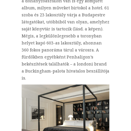
a dohányzóasztalon van is egy komplett
album, milyen műveket birtokol a hotel. 61
szoba és 23 lakosztály várja a Budapestre
látogatókat, utóbbiból van olyan, amelyhez
saját könyvtár is tartozik (lásd. a képen).
Mégis, a legkülönlegesebb a toronyban
helyet kapó 603-as lakosztály, ahonnan
360 fokos panoráma tárul a városra. A
fürdőkben egyébként Penhaligon’s
bekészítések találhatók – a londoni brand
a Buckingham-palota hivatalos beszállítója
is.