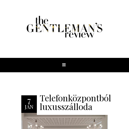
Telefonközpontból
7
luxusszálloda
JAN