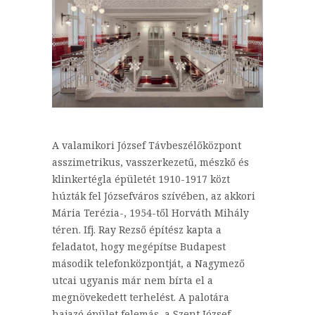
A valamikori József Távbeszélőközpont
asszimetrikus, vasszerkezetű, mészkő és
klinkertégla épületét 1910-1917 közt
húzták fel Józsefváros szívében, az akkori
Mária Terézia-, 1954-től Horváth Mihály
téren. Ifj. Ray Rezső építész kapta a
feladatot, hogy megépítse Budapest
második telefonközpontját, a Nagymező
utcai ugyanis már nem bírta el a
megnövekedett terhelést. A palotára
hajazó épület felemás, a Szent József-