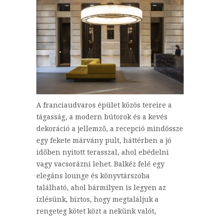
A franciaudvaros épület közös tereire a
tágasság, a modern bútorok és a kevés
dekoráció a jellemző, a recepció mindössze
egy fekete márvány pult, háttérben a jó
időben nyitott terasszal, ahol ebédelni
vagy vacsorázni lehet. Balkéz felé egy
elegáns lounge és könyvtárszoba
található, ahol bármilyen is legyen az
ízlésünk, biztos, hogy megtaláljuk a
rengeteg kötet közt a nekünk valót,