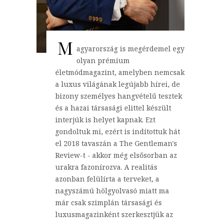
M
agyarország is megérdemel egy
olyan prémium
életmódmagazint, amelyben nemcsak
a luxus világának legújabb hírei, de
bizony személyes hangvételű tesztek
és a hazai társasági elittel készült
interjúk is helyet kapnak. Ezt
gondoltuk mi, ezért is indítottuk hát
el 2018 tavaszán a The Gentleman's
Review-t - akkor még elsősorban az
urakra fazonírozva. A realitás
azonban felülírta a terveket, a
nagyszámú hölgyolvasó miatt ma
már csak szimplán társasági és
luxusmagazinként szerkesztjük az