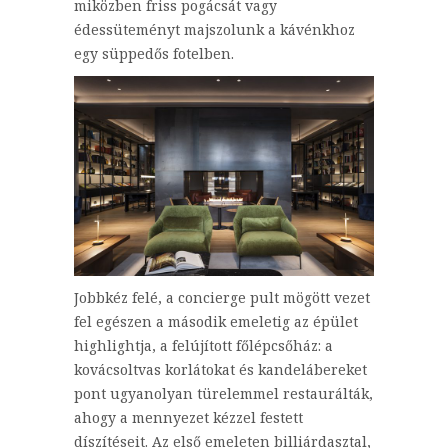
miközben friss pogácsát vagy
édessüteményt majszolunk a kávénkhoz
egy süppedős fotelben.
Jobbkéz felé, a concierge pult mögött vezet
fel egészen a második emeletig az épület
highlightja, a felújított főlépcsőház: a
kovácsoltvas korlátokat és kandelábereket
pont ugyanolyan türelemmel restaurálták,
ahogy a mennyezet kézzel festett
díszítéseit. Az első emeleten billiárdasztal,