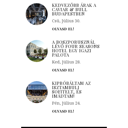
KEDVEZŐBB ÁRAK A
CAVIAR & BULL
BUDAPESTBEN
Csü, Július 30.
OLVASD EL!
A BOSZPORUSZNÁL
LÉVŐ FOUR SEASONS
HOTEL EGY IGAZI
PALOTA
Ked, Július 28.
OLVASD EL!
KIPRÓBÁLTAM AZ
ISZTAMBULI
SOFITELT, ÉS
IMÁDTAM!
Pén, Július 24.
OLVASD EL!