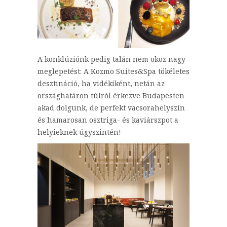
A konklúziónk pedig talán nem okoz nagy
meglepetést: A Kozmo Suites&Spa tökéletes
desztináció, ha vidékiként, netán az
országhatáron túlról érkezve Budapesten
akad dolgunk, de perfekt vacsorahelyszín
és hamarosan osztriga- és kaviárszpot a
helyieknek úgyszintén!