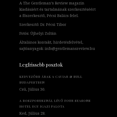
A The Gentleman’s Review magazin
kiadásáért és tartalmának szerkesztéséért
a főszerkesztő, Pécsi Balázs felel.
Szerkesztő: Dr. Pécsi Tibor
Fotós: Újhelyi Zoltán
Általános kontakt, hirdetésfelvétel,
sajtóanyagok: info@gentlemansreview.hu
Legfrissebb posztok
KEDVEZŐBB ÁRAK A CAVIAR & BULL
BUDAPESTBEN
Csü, Július 30.
A BOSZPORUSZNÁL LÉVŐ FOUR SEASONS
HOTEL EGY IGAZI PALOTA
Ked, Július 28.