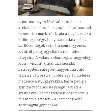
A mínusz egyen lévő Valmont Spa az
arckezelésekhez és masszásokhoz használt
kozmetikai márkáról kapta a nevét, és az a
különlegessége, hogy használata még a
szállóvendégek számára sem ingyenes,
kívülről pedig egyáltalán nem lehet
látogatni. A válasz abban rejlik, hogy elég
kicsi – viszont annál dizájnosabb!
Belsőépítészetileg két nagyon hasonló
térfélre van osztva, jobbra egy 16 méteres
medence a nyugágyakkal, balra pedig a
szintén medence nagyságú jacuzzi a
szaunákkal. Természetesen edzőterem is
található a szinten – a legmodernebb
Technogym gépparkkal.