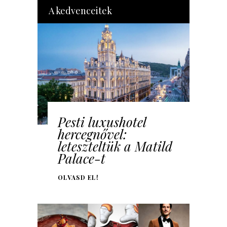
A kedvenceitek
Pesti luxushotel
hercegnővel:
leteszteltük a Matild
Palace-t
OLVASD EL!