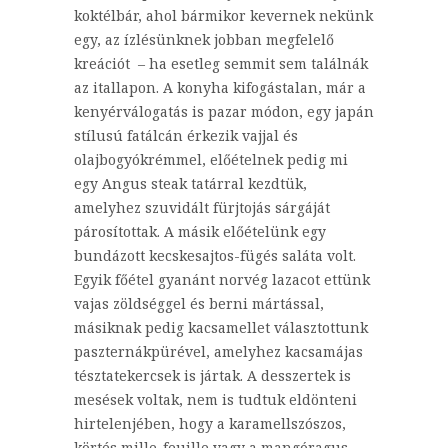
koktélbár, ahol bármikor kevernek nekünk
egy, az ízlésünknek jobban megfelelő
kreációt – ha esetleg semmit sem találnák
az itallapon. A konyha kifogástalan, már a
kenyérválogatás is pazar módon, egy japán
stílusú fatálcán érkezik vajjal és
olajbogyókrémmel, előételnek pedig mi
egy Angus steak tatárral kezdtük,
amelyhez szuvidált fürjtojás sárgáját
párosítottak. A másik előételünk egy
bundázott kecskesajtos-fügés saláta volt.
Egyik főétel gyanánt norvég lazacot ettünk
vajas zöldséggel és berni mártással,
másiknak pedig kacsamellet választottunk
paszternákpürével, amelyhez kacsamájas
tésztatekercsek is jártak. A desszertek is
mesések voltak, nem is tudtuk eldönteni
hirtelenjében, hogy a karamellszószos,
körtés mille-feuille vagy a mangóragus,