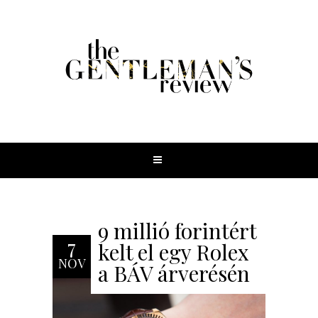
9 millió forintért
7
kelt el egy Rolex
NOV
a BÁV árverésén