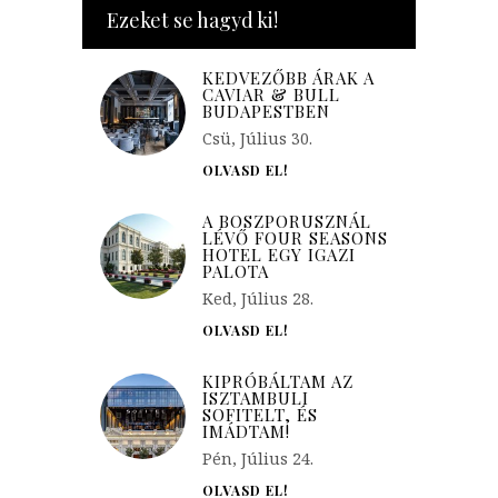
Ezeket se hagyd ki!
KEDVEZŐBB ÁRAK A
CAVIAR & BULL
BUDAPESTBEN
Csü, Július 30.
OLVASD EL!
A BOSZPORUSZNÁL
LÉVŐ FOUR SEASONS
HOTEL EGY IGAZI
PALOTA
Ked, Július 28.
OLVASD EL!
KIPRÓBÁLTAM AZ
ISZTAMBULI
SOFITELT, ÉS
IMÁDTAM!
Pén, Július 24.
OLVASD EL!