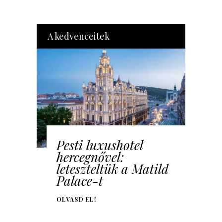
A kedvenceitek
Pesti luxushotel
hercegnővel:
leteszteltük a Matild
Palace-t
OLVASD EL!