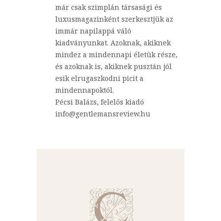
már csak szimplán társasági és
luxusmagazinként szerkesztjük az
immár napilappá váló
kiadványunkat. Azoknak, akiknek
mindez a mindennapi életük része,
és azoknak is, akiknek pusztán jól
esik elrugaszkodni picit a
mindennapoktól.
Pécsi Balázs, felelős kiadó
info@gentlemansreview.hu