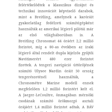
felértékelődtek a klasszikus dizájnt és
technikai innovációt képviselő darabok,
mint a Breitling
,
amelynek a
karóráit
gyakorlatilag fedélzeti számítógépként
használták az amerikai légierő pilótái már
az első világháborúban is. A
Breitling Chronomat 44 óráért 2,2 millió
forintot, míg a 80-as években az iraki
légierő által rendelt dupla kijelzős gyűjtői
Navitimerért 480 ezer forintot
fizettek. A tengeri navigáció úttörőjének
számító Ulysee Nardin óráit 50 ország
tengerészeténél használták, a
Chronométre Marine modell ennek
megfelelően 1,2 millió forintért kelt el.
A Jaeger-LeCoultre, önmagában mérnöki
csodának számító örökmozgó asztali
órájáért 1,4 millió forintot adtak
.
A BÁV