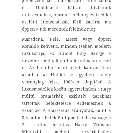
jellemzően két-, háromszoros áron keltek
el. Utóbbiakat bátran hívhatjuk
uniszexnek is, hiszen a néhány évtizeddel
ezelőtti luxusmárkák férfi karórái ma
éppen a női méretnek felelnek meg.
Maradona, Pelé, Messi vagy éppen
Ronaldo kedvenc, minden ízében modern
luxusórája, az Hublot Bing Bangje a
nevéhez méltó, 6 millió forintos áron kelt
el. Az 1 millió forint feletti kategóriában
azonban az Hublot az egyetlen, amely
viszonylag friss, 1980-as alapítású. A
luxusmodellek között egyértelműen a nagy
múltú óramárkák exkluzív darabjait
tartották befektetésre érdemesnek a
vásárlók. A klasszikus aranyórák, mint a
3,3 milliós Patek Philippe Calatrava vagy a
2,4 millió forintos Harry Winston
Midnight mellett egyértelműen