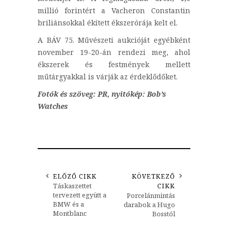
millió forintért a Vacheron Constantin
briliánsokkal ékített ékszerórája kelt el.
A BÁV 75. Művészeti aukcióját egyébként
november 19-20-án rendezi meg, ahol
ékszerek és festmények mellett
műtárgyakkal is várják az érdeklődőket.
Fotók és szöveg: PR, nyitókép: Bob’s
Watches
ELŐZŐ CIKK
KÖVETKEZŐ
Táskaszettet
CIKK
tervezett együtt a
Porcelánmintás
BMW és a
darabok a Hugo
Montblanc
Bosstól