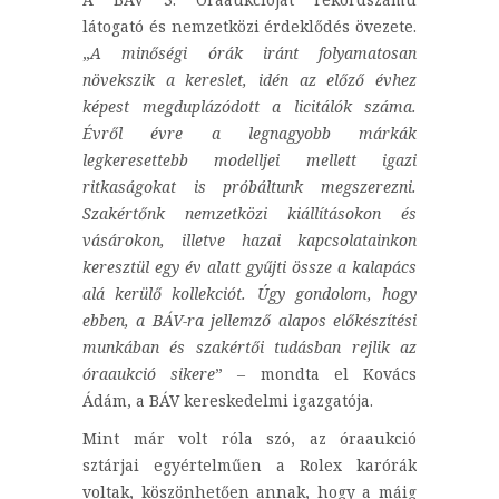
látogató és nemzetközi érdeklődés övezete.
„
A minőségi órák iránt folyamatosan
növekszik a kereslet, idén az előző évhez
képest megduplázódott a licitálók száma.
Évről évre a legnagyobb márkák
legkeresettebb modelljei mellett igazi
ritkaságokat is próbáltunk megszerezni.
Szakértőnk nemzetközi kiállításokon és
vásárokon, illetve hazai kapcsolatainkon
keresztül egy év alatt gyűjti össze a kalapács
alá kerülő kollekciót. Úgy gondolom, hogy
ebben, a BÁV-ra jellemző alapos előkészítési
munkában és szakértői tudásban rejlik az
óraaukció sikere
” – mondta el Kovács
Ádám, a BÁV kereskedelmi igazgatója.
Mint már volt róla szó, az óraaukció
sztárjai egyértelműen a Rolex karórák
voltak, köszönhetően annak, hogy a máig