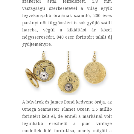
szakértői által felfedezett, 1,8 mm
vastagságú szerkezetével a világ egyik
legvékonyabb órájának számító, 200 éves
parányi női függőóráért is sok gyűjtő szállt
harcba, végül a kikiáltási ár
közel
négyszereséért, 840 ezer forintért talált új
gyűjteményre.
A búvárok és James Bond kedvenc órája, az
Omega Seamaster Planet Ocean 1,5 millió
forintért kelt el, de ennél a márkánál volt
leginkább érezhető a piac vintage
modellek felé fordulása, amely mögött a