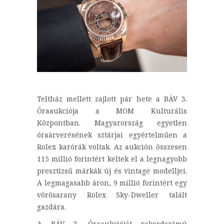
Teltház mellett zajlott pár hete a BÁV 3.
Óraaukciója a MOM Kulturális
Központban. Magyarország egyetlen
óraárverésének sztárjai egyértelműen a
Rolex karórák voltak. Az aukción összesen
115 millió forintért keltek el a legnagyobb
presztízsű márkák új és vintage modelljei.
A legmagasabb áron, 9 millió forintért egy
vörösarany Rolex Sky-Dweller talált
gazdára.
A BÁV 3. Óraaukcióját rekordszámú