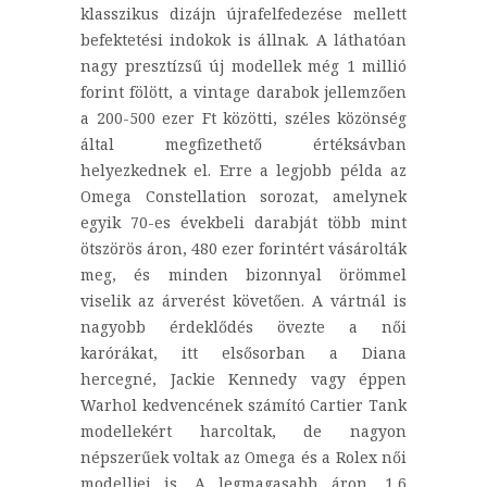
klasszikus dizájn újrafelfedezése mellett
befektetési indokok is állnak. A láthatóan
nagy presztízsű új modellek még 1 millió
forint fölött, a vintage darabok jellemzően
a 200-500 ezer Ft közötti, széles közönség
által megfizethető értéksávban
helyezkednek el. Erre a legjobb példa az
Omega Constellation sorozat, amelynek
egyik 70-es évekbeli darabját több mint
ötszörös áron, 480 ezer forintért vásárolták
meg, és minden bizonnyal örömmel
viselik az árverést követően. A vártnál is
nagyobb érdeklődés övezte a női
karórákat, itt elsősorban a Diana
hercegné, Jackie Kennedy vagy éppen
Warhol kedvencének számító Cartier Tank
modellekért harcoltak, de nagyon
népszerűek voltak az Omega és a Rolex női
modelljei is. A legmagasabb áron, 1,6