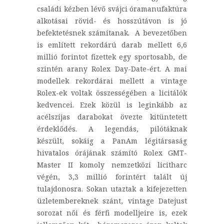
családi kézben lévő svájci óramanufaktúra
alkotásai rövid- és hosszútávon is jó
befektetésnek számítanak. A bevezetőben
is említett rekordárú darab mellett 6,6
millió forintot fizettek egy sportosabb, de
szintén arany Rolex Day-Date-ért. A mai
modellek rekordárai mellett a vintage
Rolex-ek voltak összességében a licitálók
kedvencei. Ezek közül is leginkább az
acélszíjas darabokat övezte kitüntetett
érdeklődés. A legendás, pilótáknak
készült, sokáig a PanAm légitársaság
hivatalos órájának számító Rolex GMT-
Master II komoly nemzetközi licitharc
végén, 3,3 millió forintért talált új
tulajdonosra. Sokan utaztak a kifejezetten
üzletembereknek szánt, vintage Datejust
sorozat női és férfi modelljeire is, ezek