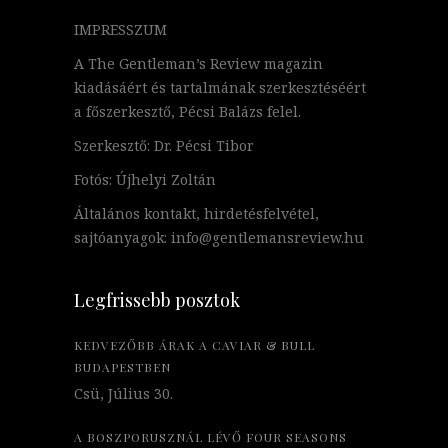
IMPRESSZUM
A The Gentleman’s Review magazin
kiadásáért és tartalmának szerkesztéséért
a főszerkesztő, Pécsi Balázs felel.
Szerkesztő: Dr. Pécsi Tibor
Fotós: Újhelyi Zoltán
Általános kontakt, hirdetésfelvétel,
sajtóanyagok: info@gentlemansreview.hu
Legfrissebb posztok
KEDVEZŐBB ÁRAK A CAVIAR & BULL
BUDAPESTBEN
Csü, Július 30.
A BOSZPORUSZNÁL LÉVŐ FOUR SEASONS