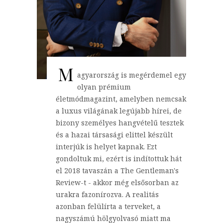
M
agyarország is megérdemel egy
olyan prémium
életmódmagazint, amelyben nemcsak
a luxus világának legújabb hírei, de
bizony személyes hangvételű tesztek
és a hazai társasági elittel készült
interjúk is helyet kapnak. Ezt
gondoltuk mi, ezért is indítottuk hát
el 2018 tavaszán a The Gentleman's
Review-t - akkor még elsősorban az
urakra fazonírozva. A realitás
azonban felülírta a terveket, a
nagyszámú hölgyolvasó miatt ma