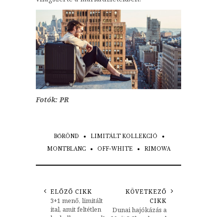
Fotók: PR
BŐRÖND
LIMITÁLT KOLLEKCIÓ
MONTBLANC
OFF-WHITE
RIMOWA
ELŐZŐ CIKK
KÖVETKEZŐ
3+1 menő, limitált
CIKK
ital, amit feltétlen
Dunai hajókázás a