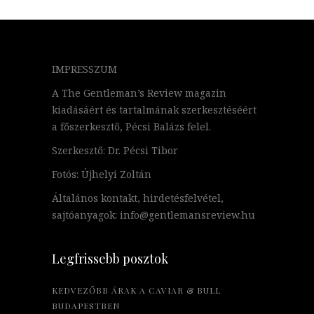
IMPRESSZUM
A The Gentleman’s Review magazin
kiadásáért és tartalmának szerkesztéséért
a főszerkesztő, Pécsi Balázs felel.
Szerkesztő: Dr. Pécsi Tibor
Fotós: Újhelyi Zoltán
Általános kontakt, hirdetésfelvétel,
sajtóanyagok: info@gentlemansreview.hu
Legfrissebb posztok
KEDVEZŐBB ÁRAK A CAVIAR & BULL
BUDAPESTBEN