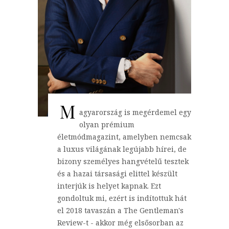
M
agyarország is megérdemel egy
olyan prémium
életmódmagazint, amelyben nemcsak
a luxus világának legújabb hírei, de
bizony személyes hangvételű tesztek
és a hazai társasági elittel készült
interjúk is helyet kapnak. Ezt
gondoltuk mi, ezért is indítottuk hát
el 2018 tavaszán a The Gentleman's
Review-t - akkor még elsősorban az