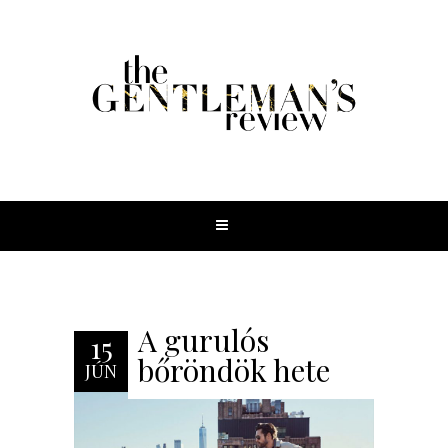
A gurulós
15
bőröndök hete
JÚN