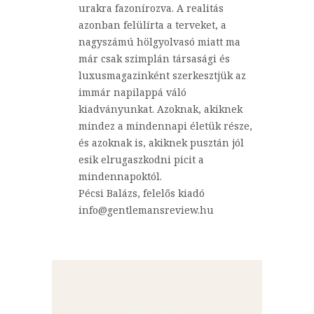
urakra fazonírozva. A realitás
azonban felülírta a terveket, a
nagyszámú hölgyolvasó miatt ma
már csak szimplán társasági és
luxusmagazinként szerkesztjük az
immár napilappá váló
kiadványunkat. Azoknak, akiknek
mindez a mindennapi életük része,
és azoknak is, akiknek pusztán jól
esik elrugaszkodni picit a
mindennapoktól.
Pécsi Balázs, felelős kiadó
info@gentlemansreview.hu