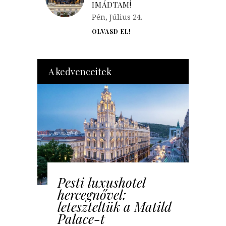
IMÁDTAM!
Pén, Július 24.
OLVASD EL!
A kedvenceitek
Pesti luxushotel
hercegnővel:
leteszteltük a Matild
Palace-t