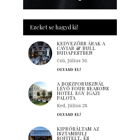
Ezeket se hagyd ki!
KEDVEZŐBB ÁRAK A
CAVIAR & BULL
BUDAPESTBEN
Csü, Július 30.
OLVASD EL!
A BOSZPORUSZNÁL
LÉVŐ FOUR SEASONS
HOTEL EGY IGAZI
PALOTA
Ked, Július 28.
OLVASD EL!
KIPRÓBÁLTAM AZ
ISZTAMBULI
SOFITELT, ÉS