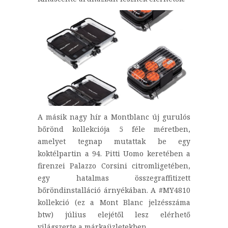
A másik nagy hír a Montblanc új gurulós
bőrönd kollekciója 5 féle méretben,
amelyet tegnap mutattak be egy
koktélpartin a 94. Pitti Uomo keretében a
firenzei Palazzo Corsini citromligetében,
egy hatalmas összegraffitizett
bőröndinstalláció árnyékában. A #MY4810
kollekció (ez a Mont Blanc jelzésszáma
btw) július elejétől lesz elérhető
világszerte a márkaüzletekben.