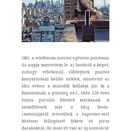
Oké, a telefonom szerint egészen pontosan
tíz napja mentettem le az Instáról a képet,
nehogy véletlenül elfelejtsek posztot
kanyarintani belőle nektek, miszerint az
idei évben a második kollabja jön ki a
Rimowának, a jelenleg nr.1., idén 120 éves
luxus gurulós bőrönd márkának. A
szemfülesek már a blog Insta-
csatornájáról értesültek a Supreme-mel
közösen fellogózott fekete és piros
darabokról, de most itt van az új szenzáció: