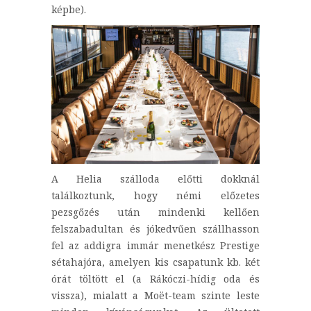
képbe).
A Helia szálloda előtti dokknál
találkoztunk, hogy némi előzetes
pezsgőzés után mindenki kellően
felszabadultan és jókedvűen szállhasson
fel az addigra immár menetkész Prestige
sétahajóra, amelyen kis csapatunk kb. két
órát töltött el (a Rákóczi-hídig oda és
vissza), mialatt a Moët-team szinte leste