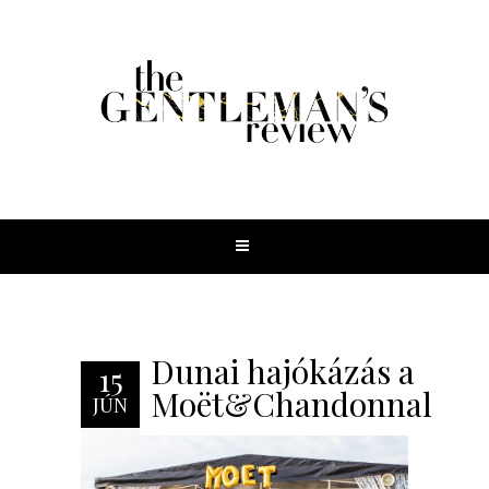
Dunai hajókázás a
15
Moët&Chandonnal
JÚN