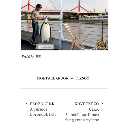
Fotók: PR
MOET&CHANDON
PEZSGŐ
ELŐZŐ CIKK
KÖVETKEZŐ
A gurulós
CIKK
bőröndök hete
5 limitált parfümös
üveg erre a nyárra!