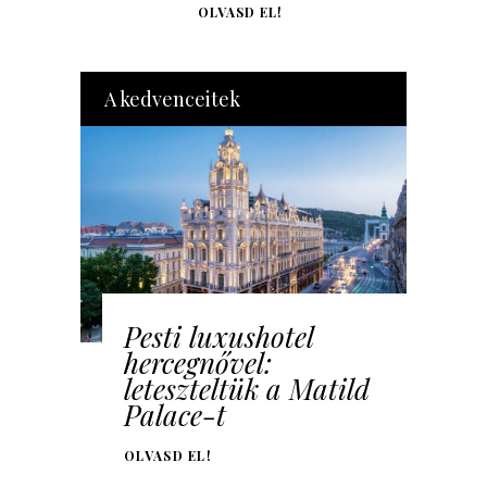
OLVASD EL!
A kedvenceitek
Pesti luxushotel
hercegnővel:
leteszteltük a Matild
Palace-t
OLVASD EL!