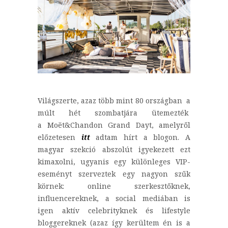
Világszerte, azaz több mint 80 országban a
múlt hét szombatjára ütemezték
a Moët&Chandon Grand Dayt, amelyről
előzetesen
itt
adtam hírt a blogon. A
magyar szekció abszolút igyekezett ezt
kimaxolni, ugyanis egy különleges VIP-
eseményt szerveztek egy nagyon szűk
körnek: online szerkesztőknek,
influencereknek, a social mediában is
igen aktív celebrityknek és lifestyle
bloggereknek (azaz így kerültem én is a