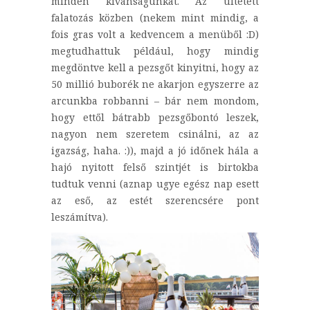
minden kívánságunkat. Az ültetett
falatozás közben (nekem mint mindig, a
fois gras volt a kedvencem a menüből :D)
megtudhattuk például, hogy mindig
megdöntve kell a pezsgőt kinyitni, hogy az
50 millió buborék ne akarjon egyszerre az
arcunkba robbanni – bár nem mondom,
hogy ettől bátrabb pezsgőbontó leszek,
nagyon nem szeretem csinálni, az az
igazság, haha. :)), majd a jó időnek hála a
hajó nyitott felső szintjét is birtokba
tudtuk venni (aznap ugye egész nap esett
az eső, az estét szerencsére pont
leszámítva).