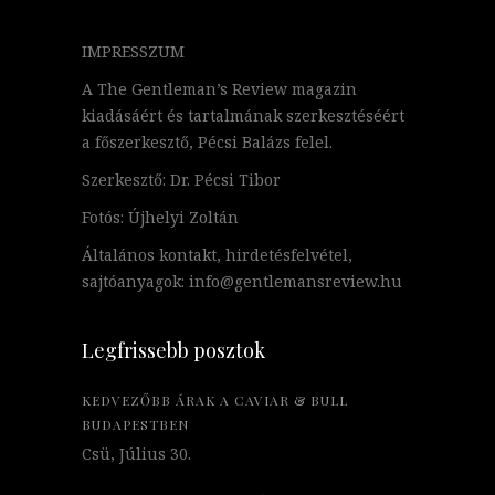
IMPRESSZUM
A The Gentleman’s Review magazin
kiadásáért és tartalmának szerkesztéséért
a főszerkesztő, Pécsi Balázs felel.
Szerkesztő: Dr. Pécsi Tibor
Fotós: Újhelyi Zoltán
Általános kontakt, hirdetésfelvétel,
sajtóanyagok: info@gentlemansreview.hu
Legfrissebb posztok
KEDVEZŐBB ÁRAK A CAVIAR & BULL
BUDAPESTBEN
Csü, Július 30.