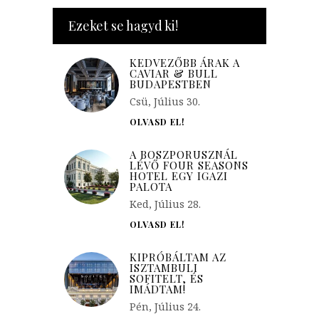
Ezeket se hagyd ki!
KEDVEZŐBB ÁRAK A
CAVIAR & BULL
BUDAPESTBEN
Csü, Július 30.
OLVASD EL!
A BOSZPORUSZNÁL
LÉVŐ FOUR SEASONS
HOTEL EGY IGAZI
PALOTA
Ked, Július 28.
OLVASD EL!
KIPRÓBÁLTAM AZ
ISZTAMBULI
SOFITELT, ÉS
IMÁDTAM!
Pén, Július 24.