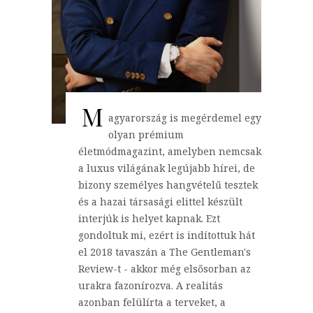
M
agyarország is megérdemel egy
olyan prémium
életmódmagazint, amelyben nemcsak
a luxus világának legújabb hírei, de
bizony személyes hangvételű tesztek
és a hazai társasági elittel készült
interjúk is helyet kapnak. Ezt
gondoltuk mi, ezért is indítottuk hát
el 2018 tavaszán a The Gentleman's
Review-t - akkor még elsősorban az
urakra fazonírozva. A realitás
azonban felülírta a terveket, a