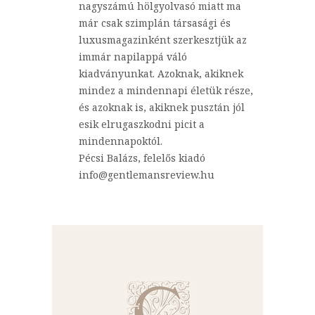
nagyszámú hölgyolvasó miatt ma
már csak szimplán társasági és
luxusmagazinként szerkesztjük az
immár napilappá váló
kiadványunkat. Azoknak, akiknek
mindez a mindennapi életük része,
és azoknak is, akiknek pusztán jól
esik elrugaszkodni picit a
mindennapoktól.
Pécsi Balázs, felelős kiadó
info@gentlemansreview.hu