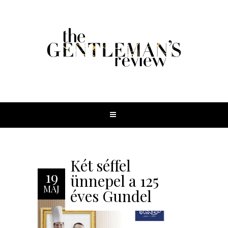
Két séffel
19
ünnepel a 125
MÁJ
éves Gundel