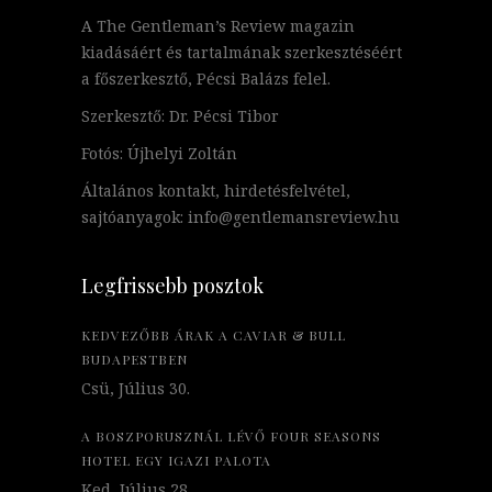
A The Gentleman’s Review magazin
kiadásáért és tartalmának szerkesztéséért
a főszerkesztő, Pécsi Balázs felel.
Szerkesztő: Dr. Pécsi Tibor
Fotós: Újhelyi Zoltán
Általános kontakt, hirdetésfelvétel,
sajtóanyagok: info@gentlemansreview.hu
Legfrissebb posztok
KEDVEZŐBB ÁRAK A CAVIAR & BULL
BUDAPESTBEN
Csü, Július 30.
A BOSZPORUSZNÁL LÉVŐ FOUR SEASONS
HOTEL EGY IGAZI PALOTA
Ked, Július 28.