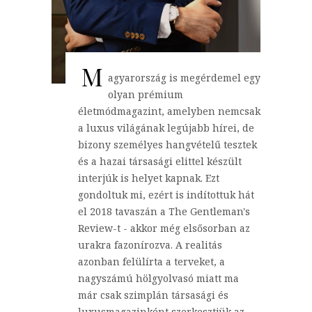
M
agyarország is megérdemel egy
olyan prémium
életmódmagazint, amelyben nemcsak
a luxus világának legújabb hírei, de
bizony személyes hangvételű tesztek
és a hazai társasági elittel készült
interjúk is helyet kapnak. Ezt
gondoltuk mi, ezért is indítottuk hát
el 2018 tavaszán a The Gentleman's
Review-t - akkor még elsősorban az
urakra fazonírozva. A realitás
azonban felülírta a terveket, a
nagyszámú hölgyolvasó miatt ma
már csak szimplán társasági és
luxusmagazinként szerkesztjük az