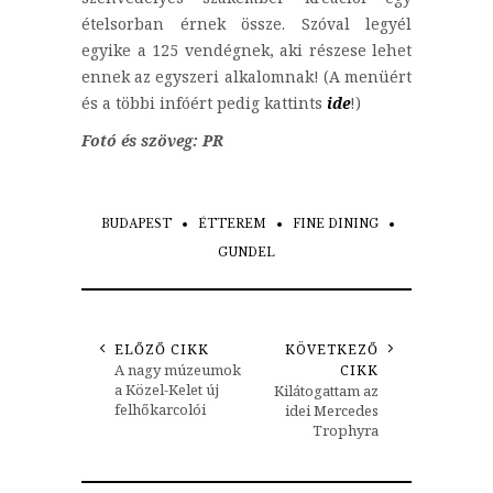
ételsorban érnek össze. Szóval legyél
egyike a 125 vendégnek, aki részese lehet
ennek az egyszeri alkalomnak! (A menüért
és a többi infóért pedig kattints
ide
!)
Fotó és szöveg: PR
BUDAPEST
ÉTTEREM
FINE DINING
GUNDEL
ELŐZŐ CIKK
KÖVETKEZŐ
A nagy múzeumok
CIKK
a Közel-Kelet új
Kilátogattam az
felhőkarcolói
idei Mercedes
Trophyra