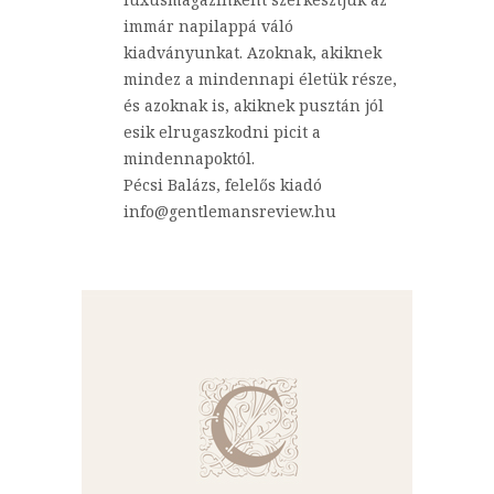
immár napilappá váló
kiadványunkat. Azoknak, akiknek
mindez a mindennapi életük része,
és azoknak is, akiknek pusztán jól
esik elrugaszkodni picit a
mindennapoktól.
Pécsi Balázs, felelős kiadó
info@gentlemansreview.hu