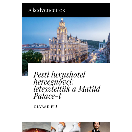
A kedvenceitek
Pesti luxushotel
hercegnővel:
leteszteltük a Matild
Palace-t
OLVASD EL!