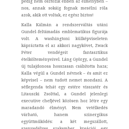
pedig nem osztozik ebben az élményben –
nos, annak sokáig fognak mesélni róla
azok, akik ott voltak, ez egész biztos!
Kalla Kálmán a rendszerváltás utáni
Gundel-feltámadás emblematikus figurája
volt. A washingtoni külképviseleten
kápráztatta el az akkori nagykövet, Zwack
Péter vendégeit fantasztikus
ételkölteményeivel. Láng György, a Gundel
új tulajdonosa hosszasan csábította haza;
Kalla végül a Gundel névnek – és amit ez
képvisel – nem tudott nemet mondani. A
séflegenda tehát egy estére visszatér és
Litauszki Zsolttal, a Gundel jelenlegi
executive chefjével közösen hoz létre egy
maradandó élményt. Nem vetélkedés
várható, hanem szinergikus
együttműködés: a két megszállott,
szenvedélyes szakember kreációi egy