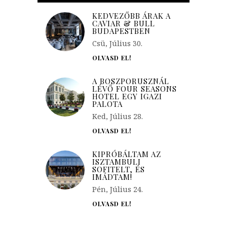
KEDVEZŐBB ÁRAK A
CAVIAR & BULL
BUDAPESTBEN
Csü, Július 30.
OLVASD EL!
A BOSZPORUSZNÁL
LÉVŐ FOUR SEASONS
HOTEL EGY IGAZI
PALOTA
Ked, Július 28.
OLVASD EL!
KIPRÓBÁLTAM AZ
ISZTAMBULI
SOFITELT, ÉS
IMÁDTAM!
Pén, Július 24.
OLVASD EL!