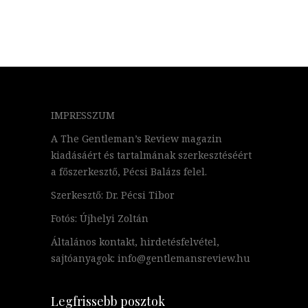
IMPRESSZUM
A The Gentleman’s Review magazin
kiadásáért és tartalmának szerkesztéséért
a főszerkesztő, Pécsi Balázs felel.
Szerkesztő: Dr. Pécsi Tibor
Fotós: Újhelyi Zoltán
Általános kontakt, hirdetésfelvétel,
sajtóanyagok: info@gentlemansreview.hu
Legfrissebb posztok