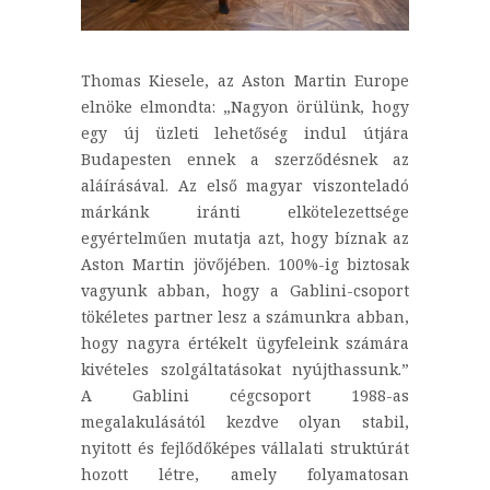
Thomas Kiesele, az Aston Martin Europe
elnöke elmondta: „Nagyon örülünk, hogy
egy új üzleti lehetőség indul útjára
Budapesten ennek a szerződésnek az
aláírásával. Az első magyar viszonteladó
márkánk iránti elkötelezettsége
egyértelműen mutatja azt, hogy bíznak az
Aston Martin jövőjében. 100%-ig biztosak
vagyunk abban, hogy a Gablini-csoport
tökéletes partner lesz a számunkra abban,
hogy nagyra értékelt ügyfeleink számára
kivételes szolgáltatásokat nyújthassunk.”
A Gablini cégcsoport 1988-as
megalakulásától kezdve olyan stabil,
nyitott és fejlődőképes vállalati struktúrát
hozott létre, amely folyamatosan