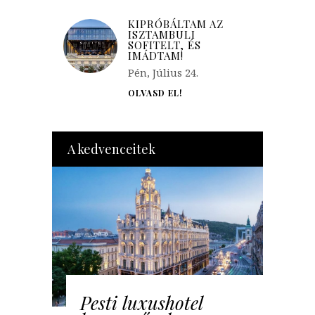
KIPRÓBÁLTAM AZ
ISZTAMBULI
SOFITELT, ÉS
IMÁDTAM!
Pén, Július 24.
OLVASD EL!
A kedvenceitek
Pesti luxushotel