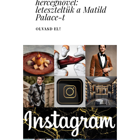
hercegnővel:
leteszteltük a Matild
Palace-t
OLVASD EL!