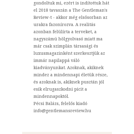
gondoltuk mi, ezért is indítottuk hát
el 2018 tavaszán a The Gentleman's
Review-t - akkor még elsősorban az
urakra fazonírozva. A realitás
azonban felülírta a terveket, a
nagyszámú hölgyolvasó miatt ma
már csak szimplán társasági és
luxusmagazinként szerkesztjük az
immár napilappá váló
kiadványunkat. Azoknak, akiknek
mindez a mindennapi életük része,
és azoknak is, akiknek pusztán jól
esik elrugaszkodni picit a
mindennapoktól.
Pécsi Balázs, felelős kiadó
info@gentlemansreview.hu