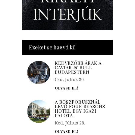
Ezeket se hagyd ki!
KEDVEZŐBB ÁRAK A
CAVIAR & BULL
BUDAPESTBEN
Csü, Július 30.
OLVASD EL!
A BOSZPORUSZNÁL
LÉVŐ FOUR SEASONS
HOTEL EGY IGAZI
PALOTA
Ked, Július 28.
OLVASD EL!