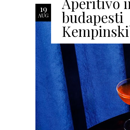
Aperitivo i
19
budapesti
AUG
Kempinski