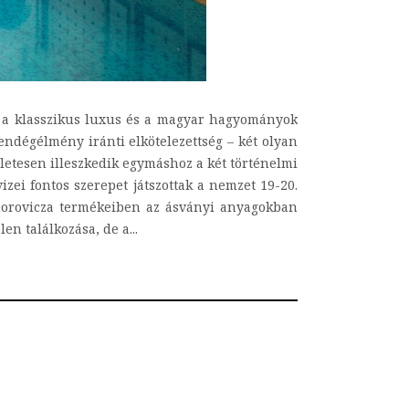
e a klasszikus luxus és a magyar hagyományok
vendégélmény iránti elkötelezettség – két olyan
életesen illeszkedik egymáshoz a két történelmi
zei fontos szerepet játszottak a nemzet 19-20.
Omorovicza termékeiben az ásványi anyagokban
n találkozása, de a...