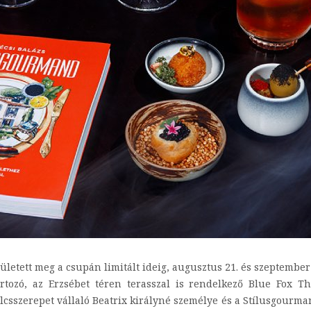
ett meg a csupán limitált ideig, augusztus 21. és szeptember 30
tozó, az Erzsébet téren terasszal is rendelkező Blue Fox Th
csszerepet vállaló Beatrix királyné személye és a Stílusgourmand