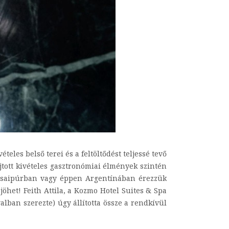
eles belső terei és a feltöltődést teljessé tevő
jtott kivételes gasztronómiai élmények szintén
 Dzsaipúrban vagy éppen Argentínában érezzük
jöhet! Feith Attila, a Kozmo Hotel Suites & Spa
alban szerezte) úgy állította össze a rendkívül