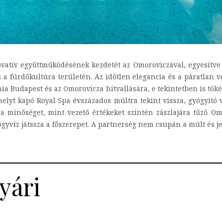
ovatív egyűttműködésének kezdetét az Omoroviczával, egyesítv
s a fürdőkultúra területén. Az időtlen elegancia és a páratlan 
ia Budapest és az Omorovicza hitvallására, e tekintetben is tök
lyt kapó Royal Spa évszázados múltra tekint vissza, gyógyító vi
a minőséget, mint vezető értékeket szintén zászlajára tűző 
yvíz játssza a főszerepet. A partnerség nem csupán a múlt és jele
yári