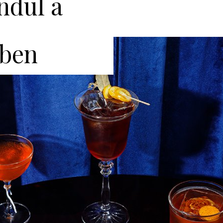
ndul a
ben