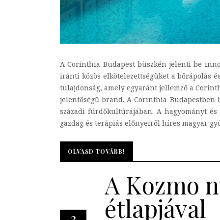
A Corinthia Budapest büszkén jelenti be inn
iránti közös elkötelezettségüket a bőrápolás é
tulajdonság, amely egyaránt jellemző a Corinth
jelentőségű brand. A Corinthia Budapestben he
századi fürdőkultúrájában. A hagyományt és 
gazdag és terápiás előnyeiről híres magyar gyóg
OLVASD TOVÁBB!
OLVASD TOVÁBB!
A Kozmo n
étlapjával
3