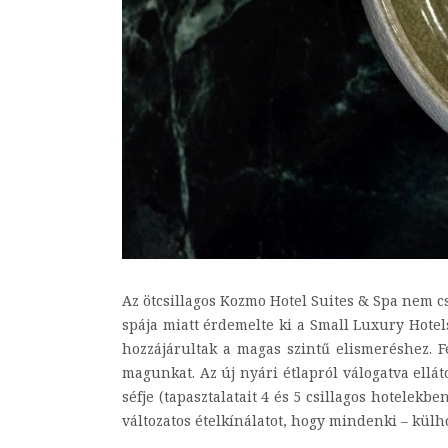
Az ötcsillagos Kozmo Hotel Suites & Spa nem csu
spája miatt érdemelte ki a Small Luxury Hotel
hozzájárultak a magas szintű elismeréshez. 
magunkat. Az új nyári étlapról válogatva ellát
séfje (tapasztalatait 4 és 5 csillagos hotelek
változatos ételkínálatot, hogy mindenki – külho