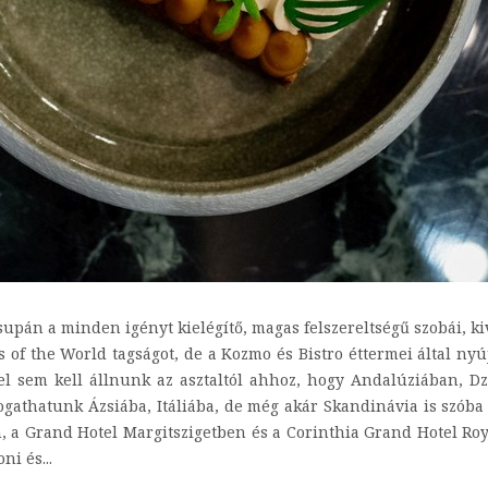
pán a minden igényt kielégítő, magas felszereltségű szobái, kivét
s of the World tagságot, de a Kozmo és Bistro éttermei által nyú
Fel sem kell állnunk az asztaltól ahhoz, hogy Andalúziában,
ogathatunk Ázsiába, Itáliába, de még akár Skandinávia is szóba 
ben, a Grand Hotel Margitszigetben és a Corinthia Grand Hotel Roy
ni és...