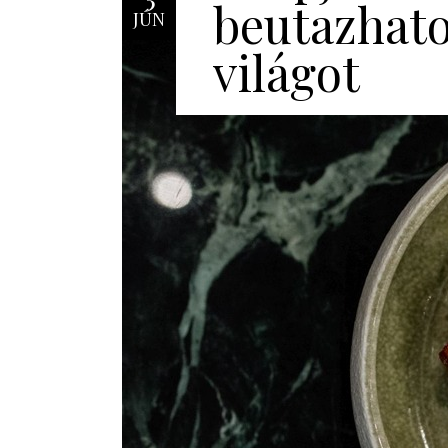
beutazhato
JÚN
világot