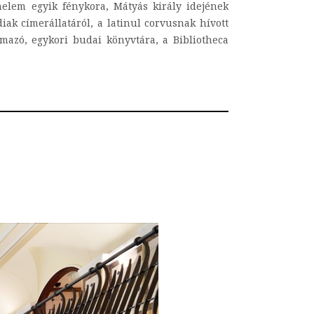
nelem egyik fénykora, Mátyás király idejének
ak címerállatáról, a latinul corvusnak hívott
lmazó, egykori budai könyvtára, a Bibliotheca