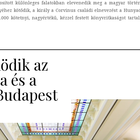
osított különleges falatokban elevenedik meg a magyar törté
éhez kötődik, a király a Corvinus családi elnevezést a Hunyadi
000 kötetnyi, nagyértékű, kézzel festett könyvritkaságot tarta
ödik az
 és a
Budapest