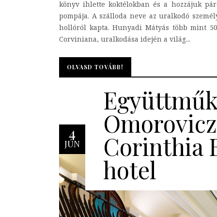
könyv ihlette koktélokban és a hozzájuk pár
pompája. A szálloda neve az uralkodó személy
hollóról kapta. Hunyadi Mátyás több mint 50.
Corviniana, uralkodása idején a világ...
OLVASD TOVÁBB!
OLVASD TOVÁBB!
Együttműk
Omorovicza
4
Corinthia 
JÚN
hotel