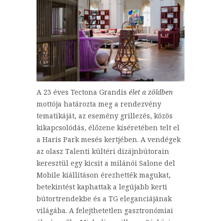
A 23 éves Tectona Grandis
élet a zöldben
mottója határozta meg a rendezvény
tematikáját, az esemény grillezés, közös
kikapcsolódás, élőzene kíséretében telt el
a Haris Park mesés kertjében. A vendégek
az olasz Talenti kültéri dizájnbútorain
keresztül egy kicsit a milánói Salone del
Mobile kiállításon érezhették magukat,
betekintést kaphattak a legújabb kerti
bútortrendekbe és a TG eleganciájának
világába. A felejthetetlen gasztronómiai