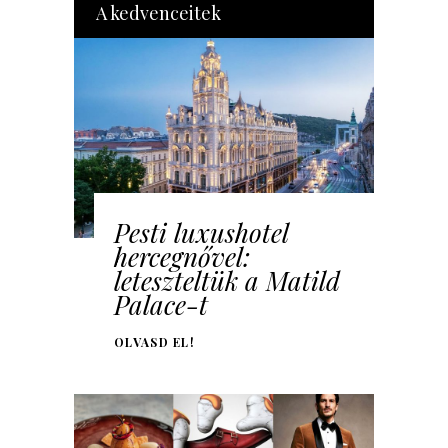
A kedvenceitek
Pesti luxushotel
hercegnővel:
leteszteltük a Matild
Palace-t
OLVASD EL!