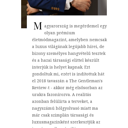
M
agyarország is megérdemel egy
olyan prémium
életmódmagazint, amelyben nemcsak
a luxus világának legújabb hírei, de
bizony személyes hangvételű tesztek
és a hazai társasági elittel készült
interjúk is helyet kapnak. Ezt
gondoltuk mi, ezért is indítottuk hát
el 2018 tavaszán a The Gentleman's
Review-t - akkor még elsősorban az
urakra fazonírozva. A realitás
azonban felülírta a terveket, a
nagyszámú hölgyolvasó miatt ma
már csak szimplán társasági és
luxusmagazinként szerkesztjük az