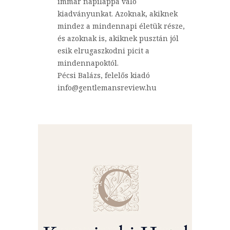
immár napilappá váló
kiadványunkat. Azoknak, akiknek
mindez a mindennapi életük része,
és azoknak is, akiknek pusztán jól
esik elrugaszkodni picit a
mindennapoktól.
Pécsi Balázs, felelős kiadó
info@gentlemansreview.hu