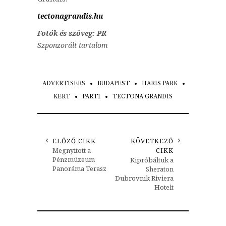
tectonagrandis.hu
Fotók és szöveg: PR
Szponzorált tartalom
ADVERTISERS
BUDAPEST
HARIS PARK
KERT
PARTI
TECTONA GRANDIS
ELŐZŐ CIKK
KÖVETKEZŐ
Megnyitott a
CIKK
Pénzmúzeum
Kipróbáltuk a
Panoráma Terasz
Sheraton
Dubrovnik Riviera
Hotelt