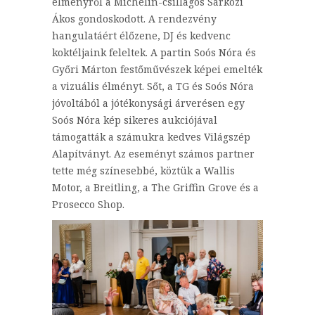
élményről a Michelin-csillagos Sárközi
Ákos gondoskodott. A rendezvény
hangulatáért élőzene, DJ és kedvenc
koktéljaink feleltek. A partin Soós Nóra és
Győri Márton festőművészek képei emelték
a vizuális élményt. Sőt, a TG és Soós Nóra
jóvoltából a jótékonysági árverésen egy
Soós Nóra kép sikeres aukciójával
támogatták a számukra kedves Világszép
Alapítványt. Az eseményt számos partner
tette még színesebbé, köztük a Wallis
Motor, a Breitling, a The Griffin Grove és a
Prosecco Shop.