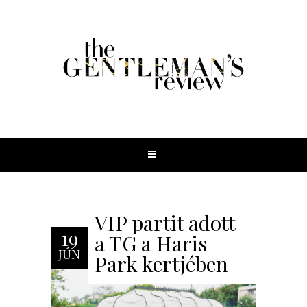
VIP partit adott
19
a TG a Haris
JÚN
Park kertjében