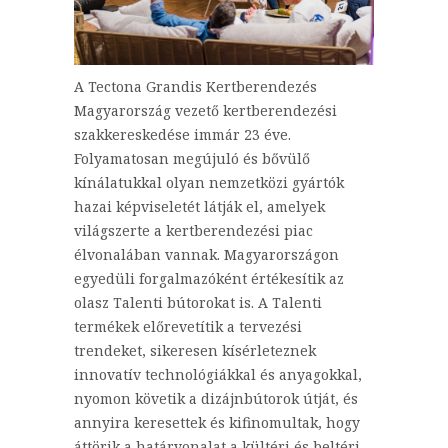
A Tectona Grandis Kertberendezés
Magyarország vezető kertberendezési
szakkereskedése immár 23 éve.
Folyamatosan megújuló és bővülő
kínálatukkal olyan nemzetközi gyártók
hazai képviseletét látják el, amelyek
világszerte a kertberendezési piac
élvonalában vannak. Magyarországon
egyedüli forgalmazóként értékesítik az
olasz Talenti bútorokat is. A Talenti
termékek előrevetítik a tervezési
trendeket, sikeresen kísérleteznek
innovatív technológiákkal és anyagokkal,
nyomon követik a dizájnbútorok útját, és
annyira keresettek és kifinomultak, hogy
áttörik a határvonalat a kültéri és beltéri