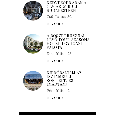
KEDVEZŐBB ÁRAK A
CAVIAR & BULL
BUDAPESTBEN
Csü, Július 30.
OLVASD EL!
A BOSZPORUSZNÁL
LÉVŐ FOUR SEASONS
HOTEL EGY IGAZI
PALOTA
Ked, Július 28.
OLVASD EL!
KIPRÓBÁLTAM AZ
ISZTAMBULI
SOFITELT, ÉS
IMÁDTAM!
Pén, Július 24.
OLVASD EL!