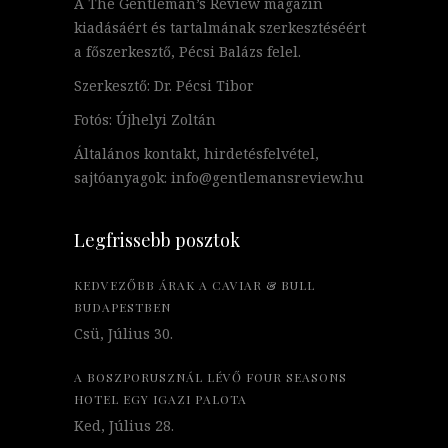
A The Gentleman’s Review magazin
kiadásáért és tartalmának szerkesztéséért
a főszerkesztő, Pécsi Balázs felel.
Szerkesztő: Dr. Pécsi Tibor
Fotós: Újhelyi Zoltán
Általános kontakt, hirdetésfelvétel,
sajtóanyagok: info@gentlemansreview.hu
Legfrissebb posztok
KEDVEZŐBB ÁRAK A CAVIAR & BULL
BUDAPESTBEN
Csü, Július 30.
A BOSZPORUSZNÁL LÉVŐ FOUR SEASONS
HOTEL EGY IGAZI PALOTA
Ked, Július 28.