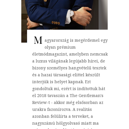
M
agyarország is megérdemel egy
olyan prémium
életmódmagazint, amelyben nemcsak
a luxus világának legújabb hírei, de
bizony személyes hangvételű tesztek
és a hazai társasági elittel készült
interjúk is helyet kapnak. Ezt
gondoltuk mi, ezért is indítottuk hát
el 2018 tavaszán a The Gentleman's
Review-t - akkor még elsősorban az
urakra fazonírozva. A realitás
azonban felülírta a terveket, a
nagyszámú hölgyolvasó miatt ma