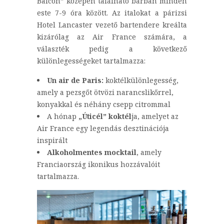
Balcon” közepén található bárban minden
este 7-9 óra között. Az italokat a párizsi
Hotel Lancaster vezető bartendere kreálta
kizárólag az Air France számára, a
választék pedig a következő
különlegességeket tartalmazza:
Un air de Paris:
koktélkülönlegesség,
amely a pezsgőt ötvözi narancslikőrrel,
konyakkal és néhány csepp citrommal
A hónap
„Úticél” koktél
ja, amelyet az
Air France egy legendás desztinációja
inspirált
Alkoholmentes mocktail
, amely
Franciaország ikonikus hozzávalóit
tartalmazza.