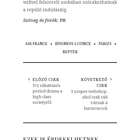
wifivel felszerelt szobában szórakozhatnak
a repülő indulásáig.
Szöveg és fotók: PR
AIR FRANCE
BUSINESS LOUNGE
PÁRIZS
REPTÉR
ELŐZŐ CIKK
KÖVETKEZŐ
3+1 rákattanós
CIKK
period drama a
3 szuper webshop,
high class
ahol csak rád
societyről
várnak a
luxuscuccok
EZEK IS ÉRDEKELHETNEK