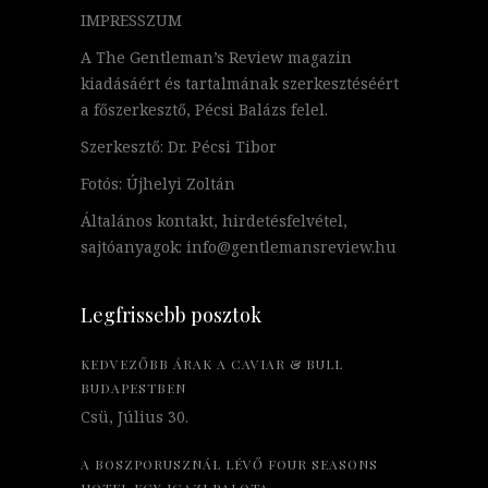
IMPRESSZUM
A The Gentleman’s Review magazin
kiadásáért és tartalmának szerkesztéséért
a főszerkesztő, Pécsi Balázs felel.
Szerkesztő: Dr. Pécsi Tibor
Fotós: Újhelyi Zoltán
Általános kontakt, hirdetésfelvétel,
sajtóanyagok: info@gentlemansreview.hu
Legfrissebb posztok
KEDVEZŐBB ÁRAK A CAVIAR & BULL
BUDAPESTBEN
Csü, Július 30.
A BOSZPORUSZNÁL LÉVŐ FOUR SEASONS
HOTEL EGY IGAZI PALOTA