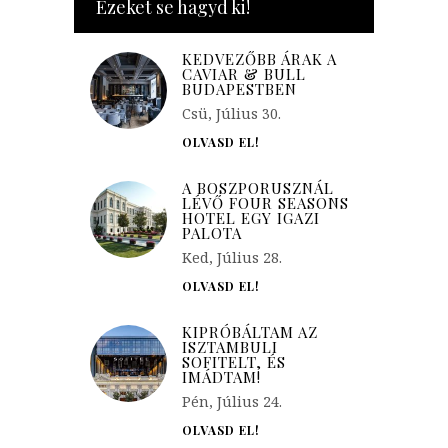
Ezeket se hagyd ki!
KEDVEZŐBB ÁRAK A
CAVIAR & BULL
BUDAPESTBEN
Csü, Július 30.
OLVASD EL!
A BOSZPORUSZNÁL
LÉVŐ FOUR SEASONS
HOTEL EGY IGAZI
PALOTA
Ked, Július 28.
OLVASD EL!
KIPRÓBÁLTAM AZ
ISZTAMBULI
SOFITELT, ÉS
IMÁDTAM!
Pén, Július 24.
OLVASD EL!