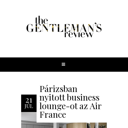
Párizsban
nyitott business
21
lounge-ot az Air
JÚL
France