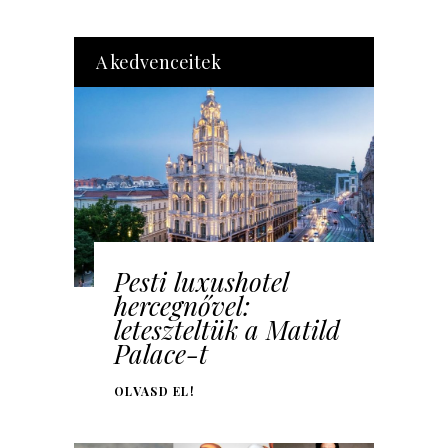
A kedvenceitek
Pesti luxushotel
hercegnővel:
leteszteltük a Matild
Palace-t
OLVASD EL!