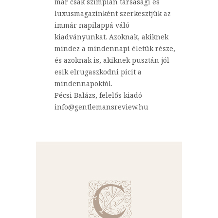
már csak szimplán társasági és
luxusmagazinként szerkesztjük az
immár napilappá váló
kiadványunkat. Azoknak, akiknek
mindez a mindennapi életük része,
és azoknak is, akiknek pusztán jól
esik elrugaszkodni picit a
mindennapoktól.
Pécsi Balázs, felelős kiadó
info@gentlemansreview.hu