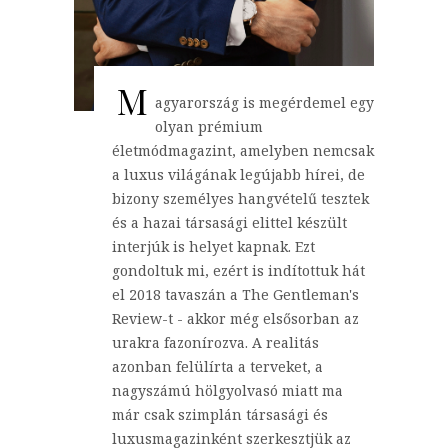
M
agyarország is megérdemel egy
olyan prémium
életmódmagazint, amelyben nemcsak
a luxus világának legújabb hírei, de
bizony személyes hangvételű tesztek
és a hazai társasági elittel készült
interjúk is helyet kapnak. Ezt
gondoltuk mi, ezért is indítottuk hát
el 2018 tavaszán a The Gentleman's
Review-t - akkor még elsősorban az
urakra fazonírozva. A realitás
azonban felülírta a terveket, a
nagyszámú hölgyolvasó miatt ma
már csak szimplán társasági és
luxusmagazinként szerkesztjük az