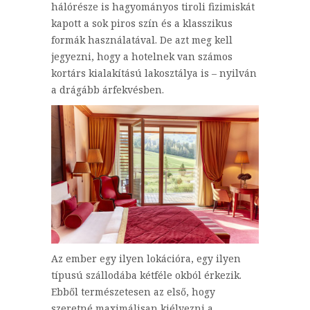
hálórésze is hagyományos tiroli fizimiskát
kapott a sok piros szín és a klasszikus
formák használatával. De azt meg kell
jegyezni, hogy a hotelnek van számos
kortárs kialakítású lakosztálya is – nyilván
a drágább árfekvésben.
Az ember egy ilyen lokációra, egy ilyen
típusú szállodába kétféle okból érkezik.
Ebből természetesen az első, hogy
szeretné maximálisan kiélvezni a