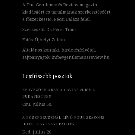
A The Gentleman’s Review magazin
kiadásáért és tartalmának szerkesztéséért
a főszerkesztő, Pécsi Balázs felel.
Szerkesztő: Dr. Pécsi Tibor
Fotós: Újhelyi Zoltán
Általános kontakt, hirdetésfelvétel,
sajtóanyagok: info@gentlemansreview.hu
Legfrissebb posztok
KEDVEZŐBB ÁRAK A CAVIAR & BULL
BUDAPESTBEN
Csü, Július 30.
A BOSZPORUSZNÁL LÉVŐ FOUR SEASONS
HOTEL EGY IGAZI PALOTA
Ked, Július 28.