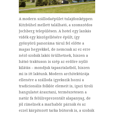
A modern szállodaépület tulajdonképpen
Kitzbühel mellett található, a szomszédos
Jochberg településen. A hotel egy lankás
vidék egy kiszögellésére épült, így
gyönyörű panoráma tárul fel előtte a
magas hegyekkel, de nemcsak az ez erre
néző szobák lakói örülhetnek, hiszen a
hátsó traktuson is szép az erdőre nyíló
kilátás – mondjuk tapasztalatból, hiszen
mi is itt laktunk. Modern architektúrája
ellenére a szálloda igyekszik hozni a
tradicionális folklór elemeit is, igazi tiroli
hangulatot árasztani, természetesen a
natúr fa felülreprezentált alapanyag, de
jól rímelnek a marhabőr párnák és az
ezzel kárpitozott tarka bútorok is, a szobák