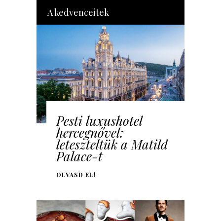
A kedvenceitek
Pesti luxushotel
hercegnővel:
leteszteltük a Matild
Palace-t
OLVASD EL!