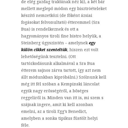
de elég gazdag traktának néz ki), a két bár
mellett meglepő módon egy bisztróételeket
készítő nemzetközi (de főként ázsiai
fogásokat felvonultató) étteremmel (Sra
Bua) is rendelkeznek és ott a
hagyományos tiroli fine bistro helyük, a
Steinberg úgyszintén – amelynek
egy
külön cikket szenteltük
, hiszen ezt volt
lehetőségünk tesztelni. (Ott
tartózkodásunk alkalmával a Sra Bua
étterem sajnos zárva tartott, így azt nem
állt módunkban kipróbálni.) Szólnunk kell
még itt fél szóban a Kempinski láncolat
egyik nagy erősségéről, a bőséges
reggeliről is. Minden van itt is, mi szem s
szájnak ingere, amit ki kell azonban
emelni, az a tiroli Egg’s Benedict,
amelyben a sonka tipikus füstölt helyi
féle.