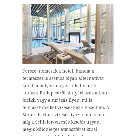
Persze, nemcsak a hotel, hanem a
természet is számos olyan alternatívát
kínál, amelyért megéri ide hét órát
autózni Budapestről. A nyári szezonban a
bicikli vagy a túrázás ilyen, mi is
felmásztunk két vízeséshez a közelben. A
Sintersbacher-vízesés igazi monstrum,
míg a Schleier-vízesés kisebb ugyan,
mégis különleges atmoszférát kínál,