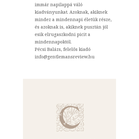
immár napilappá váló
kiadványunkat. Azoknak, akiknek
mindez a mindennapi életük része,
és azoknak is, akiknek pusztán jól
esik elrugaszkodni picit a
mindennapoktól.
Pécsi Balázs, felelős kiadó
info@gentlemansreview.hu