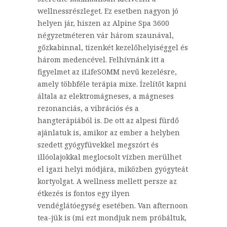
wellnessrészleget. Ez esetben nagyon jó
helyen jár, hiszen az Alpine Spa 3600
négyzetméteren vár három szaunával,
gőzkabinnal, tizenkét kezelőhelyiséggel és
három medencével. Felhívnánk itt a
figyelmet az iLifeSOMM nevű kezelésre,
amely többféle terápia mixe. Ízelítőt kapni
általa az elektromágneses, a mágneses
rezonanciás, a vibrációs és a
hangterápiából is. De ott az alpesi fürdő
ajánlatuk is, amikor az ember a helyben
szedett gyógyfüvekkel megszórt és
illóolajokkal meglocsolt vízben merülhet
el igazi helyi módjára, miközben gyógyteát
kortyolgat. A wellness mellett persze az
étkezés is fontos egy ilyen
vendéglátóegység esetében. Van afternoon
tea-jük is (mi ezt mondjuk nem próbáltuk,