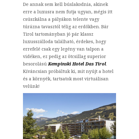
De annak sem kell búslakodnia, akinek
erre a luxusra nem futja ugyan, mégis itt
csúszkálna a pályákon telente vagy
túrázna tavasztól télig az erdőkben. Bár
Tirol tartományban jó pár klassz
luxusszálloda található, érdekes, hogy
errefelé csak egy legény van talpon a
vidéken, ez pedig az ötcsillag superior
besorolású
Kempinski Hotel Das Tirol
.
Kíváncsian próbáltuk ki, mit nyújt a hotel
és a környék, tartsatok most virtuálisan
velünk!