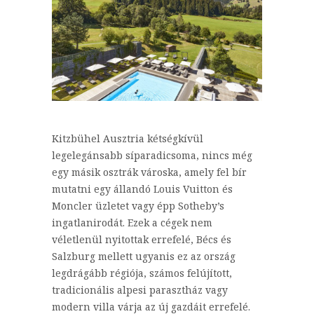
Kitzbühel Ausztria kétségkívül
legelegánsabb síparadicsoma, nincs még
egy másik osztrák városka, amely fel bír
mutatni egy állandó Louis Vuitton és
Moncler üzletet vagy épp Sotheby’s
ingatlanirodát. Ezek a cégek nem
véletlenül nyitottak errefelé, Bécs és
Salzburg mellett ugyanis ez az ország
legdrágább régiója, számos felújított,
tradicionális alpesi parasztház vagy
modern villa várja az új gazdáit errefelé.