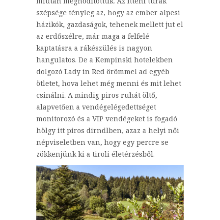
miután meghódítottuk. Az itteni túrák
szépsége tényleg az, hogy az ember alpesi
házikók, gazdaságok, tehenek mellett jut el
az erdőszélre, már maga a felfelé
kaptatásra a rákészülés is nagyon
hangulatos. De a Kempinski hotelekben
dolgozó Lady in Red örömmel ad egyéb
ötletet, hova lehet még menni és mit lehet
csinálni. A mindig piros ruhát öltő,
alapvetően a vendégelégedettséget
monitorozó és a VIP vendégeket is fogadó
hölgy itt piros dirndlben, azaz a helyi női
népviseletben van, hogy egy percre se
zökkenjünk ki a tiroli életérzésből.