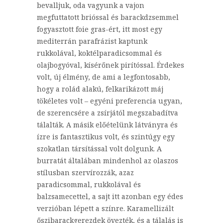
bevalljuk, oda vagyunk a vajon
megfuttatott brióssal és barackdzsemmel
fogyasztott foie gras-ért, itt most egy
mediterrán parafrázist kaptunk
rukkolával, koktélparadicsommal és
olajbogyóval, kísérőnek pirítóssal. Érdekes
volt, új élmény, de ami a legfontosabb,
hogy a rolád alakú, felkarikázott máj
tökéletes volt – egyéni preferencia ugyan,
de szerencsére a zsírjától megszabadítva
tálalták. A másik előételünk látványra és
ízre is fantasztikus volt, és szintúgy egy
szokatlan társítással volt dolgunk. A
burratát általában mindenhol az olaszos
stílusban szervírozzák, azaz
paradicsommal, rukkolával és
balzsamecettel, a sajt itt azonban egy édes
verzióban lépett a színre. Karamellizált
őszibarackgerezdek övezték, és a tálalás is