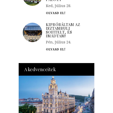
Ked, Július 28.
OLVASD EL!
KIPRÓBÁLTAM AZ
ISZTAMBULI
SOFITELT, ÉS
IMÁDTAM!
Pén, Július 24.
OLVASD EL!
A kedvenceitek