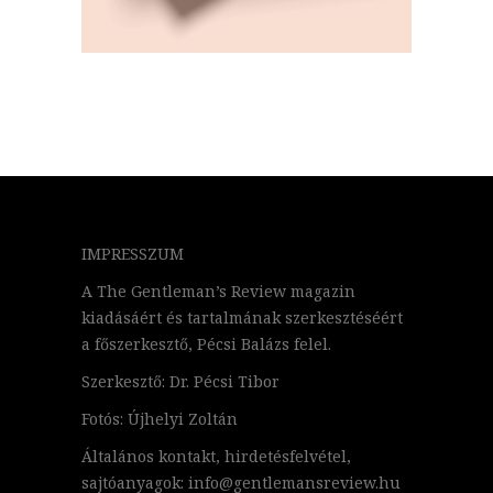
IMPRESSZUM
A The Gentleman’s Review magazin
kiadásáért és tartalmának szerkesztéséért
a főszerkesztő, Pécsi Balázs felel.
Szerkesztő: Dr. Pécsi Tibor
Fotós: Újhelyi Zoltán
Általános kontakt, hirdetésfelvétel,
sajtóanyagok: info@gentlemansreview.hu