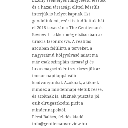
bizony személyes hangvételű tesztek
és a hazai társasági elittel készült
interjúk is helyet kapnak. Ezt
gondoltuk mi, ezért is indítottuk hát
el 2018 tavaszán a The Gentleman's
Review-t - akkor még elsősorban az
urakra fazonírozva. A realitás
azonban felülírta a terveket, a
nagyszámú hölgyolvasó miatt ma
már csak szimplán társasági és
luxusmagazinként szerkesztjük az
immár napilappá váló
kiadványunkat. Azoknak, akiknek
mindez a mindennapi életük része,
és azoknak is, akiknek pusztán jól
esik elrugaszkodni picit a
mindennapoktól.
Pécsi Balázs, felelős kiadó
info@gentlemansreview.hu