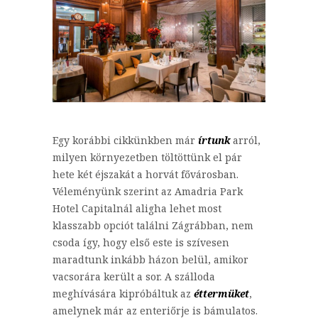
Egy korábbi cikkünkben már
írtunk
arról,
milyen környezetben töltöttünk el pár
hete két éjszakát a horvát fővárosban.
Véleményünk szerint az Amadria Park
Hotel Capitalnál aligha lehet most
klasszabb opciót találni Zágrábban, nem
csoda így, hogy első este is szívesen
maradtunk inkább házon belül, amikor
vacsorára került a sor. A szálloda
meghívására kipróbáltuk az
éttermüket
,
amelynek már az enteriőrje is bámulatos.