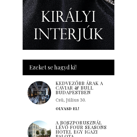
Ezeket se hagyd ki!
KEDVEZŐBB ÁRAK A
CAVIAR & BULL
BUDAPESTBEN
Csü, Július 30.
OLVASD EL!
A BOSZPORUSZNÁL
LÉVŐ FOUR SEASONS
HOTEL EGY IGAZI
PALOTA