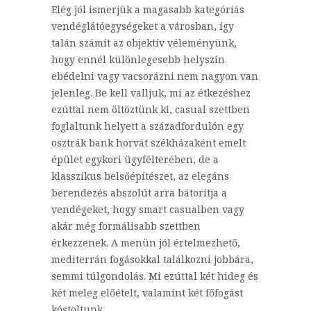
Elég jól ismerjük a magasabb kategóriás
vendéglátóegységeket a városban, így
talán számít az objektív véleményünk,
hogy ennél különlegesebb helyszín
ebédelni vagy vacsorázni nem nagyon van
jelenleg. Be kell valljuk, mi az étkezéshez
ezúttal nem öltöztünk ki, casual szettben
foglaltunk helyett a századfordulón egy
osztrák bank horvát székházaként emelt
épület egykori ügyfélterében, de a
klasszikus belsőépítészet, az elegáns
berendezés abszolút arra bátorítja a
vendégeket, hogy smart casualben vagy
akár még formálisabb szettben
érkezzenek. A menün jól értelmezhető,
mediterrán fogásokkal találkozni jobbára,
semmi túlgondolás. Mi ezúttal két hideg és
két meleg előételt, valamint két főfogást
kóstoltunk.