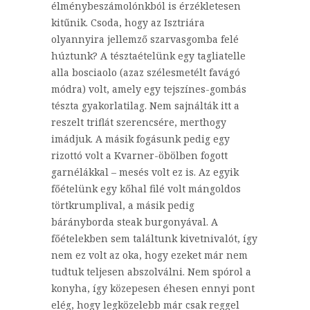
élménybeszámolónkból is érzékletesen
kitűnik. Csoda, hogy az Isztriára
olyannyira jellemző szarvasgomba felé
húztunk? A tésztaételünk egy tagliatelle
alla bosciaolo (azaz szélesmetélt favágó
módra) volt, amely egy tejszínes-gombás
tészta gyakorlatilag. Nem sajnálták itt a
reszelt triflát szerencsére, merthogy
imádjuk. A másik fogásunk pedig egy
rizottó volt a Kvarner-öbölben fogott
garnélákkal – mesés volt ez is. Az egyik
főételünk egy kőhal filé volt mángoldos
törtkrumplival, a másik pedig
bárányborda steak burgonyával. A
főételekben sem találtunk kivetnivalót, így
nem ez volt az oka, hogy ezeket már nem
tudtuk teljesen abszolválni. Nem spórol a
konyha, így közepesen éhesen ennyi pont
elég, hogy legközelebb már csak reggel