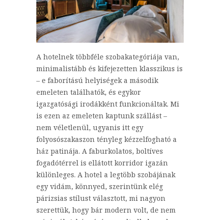
A hotelnek többféle szobakategóriája van,
minimalistább és kifejezetten klasszikus is
– e faborítású helyiségek a második
emeleten találhatók, és egykor
igazgatósági irodákként funkcionáltak. Mi
is ezen az emeleten kaptunk szállást –
nem véletlenül, ugyanis itt egy
folyosószakaszon tényleg kézzelfogható a
ház patinája. A faburkolatos, boltíves
fogadótérrel is ellátott korridor igazán
különleges. A hotel a legtöbb szobájának
egy vidám, könnyed, szerintünk elég
párizsias stílust választott, mi nagyon
szerettük, hogy bár modern volt, de nem