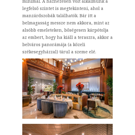
minimál. A háznézésen volt alkalmunk a
legfelső szintet is megtekinteni, ahol a
manzárdszobák találhatók. Bár itt a
belmagasság messze nem akkora, mint az
alsóbb emeleteken, bőségesen kárpótolja
az embert, hogy ha kiáll a teraszra, akkor a
belváros panorámája (a közeli
székesegyházzal) tárul a szeme elé.