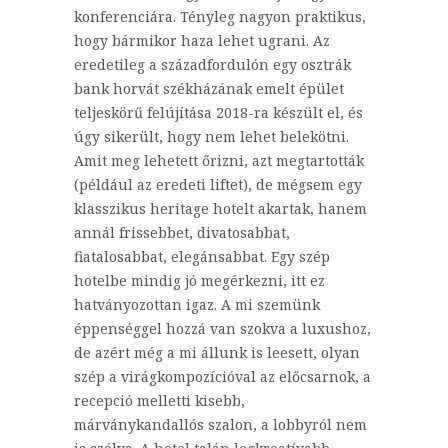
konferenciára. Tényleg nagyon praktikus,
hogy bármikor haza lehet ugrani. Az
eredetileg a századfordulón egy osztrák
bank horvát székházának emelt épület
teljeskörű felújítása 2018-ra készült el, és
úgy sikerült, hogy nem lehet belekötni.
Amit meg lehetett őrizni, azt megtartották
(például az eredeti liftet), de mégsem egy
klasszikus heritage hotelt akartak, hanem
annál frissebbet, divatosabbat,
fiatalosabbat, elegánsabbat. Egy szép
hotelbe mindig jó megérkezni, itt ez
hatványozottan igaz. A mi szemünk
éppenséggel hozzá van szokva a luxushoz,
de azért még a mi állunk is leesett, olyan
szép a virágkompozícióval az előcsarnok, a
recepció melletti kisebb,
márványkandallós szalon, a lobbyról nem