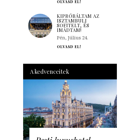
OLVASD EL!
KIPRÓBÁLTAM AZ
ISZTAMBULI
SOFITELT, ÉS
IMÁDTAM!
Pén, Július 24.
OLVASD EL!
A kedvenceitek