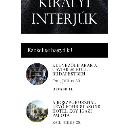
Ezeket se hagyd ki!
KEDVEZŐBB ÁRAK A
CAVIAR & BULL
BUDAPESTBEN
Csü, Július 30.
OLVASD EL!
A BOSZPORUSZNÁL
LÉVŐ FOUR SEASONS
HOTEL EGY IGAZI
PALOTA
Ked, Július 28.