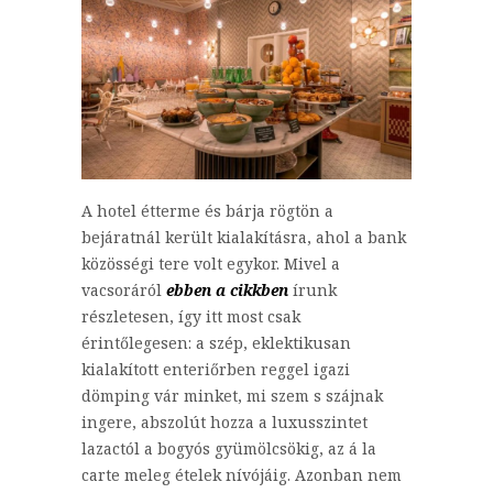
A hotel étterme és bárja rögtön a
bejáratnál került kialakításra, ahol a bank
közösségi tere volt egykor. Mivel a
vacsoráról
ebben a cikkben
írunk
részletesen, így itt most csak
érintőlegesen: a szép, eklektikusan
kialakított enteriőrben reggel igazi
dömping vár minket, mi szem s szájnak
ingere, abszolút hozza a luxusszintet
lazactól a bogyós gyümölcsökig, az á la
carte meleg ételek nívójáig. Azonban nem