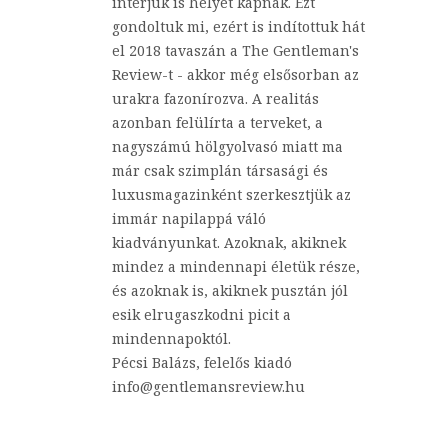
interjúk is helyet kapnak. Ezt
gondoltuk mi, ezért is indítottuk hát
el 2018 tavaszán a The Gentleman's
Review-t - akkor még elsősorban az
urakra fazonírozva. A realitás
azonban felülírta a terveket, a
nagyszámú hölgyolvasó miatt ma
már csak szimplán társasági és
luxusmagazinként szerkesztjük az
immár napilappá váló
kiadványunkat. Azoknak, akiknek
mindez a mindennapi életük része,
és azoknak is, akiknek pusztán jól
esik elrugaszkodni picit a
mindennapoktól.
Pécsi Balázs, felelős kiadó
info@gentlemansreview.hu