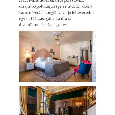
is szólva. A hotel talán legkreatívabb
dizájnt kapott helyisége ez utóbbi, ahol a
városnézésből megfáradva jó leheveredni
egy ital társaságában a drága
divatalbumokat lapozgatva.