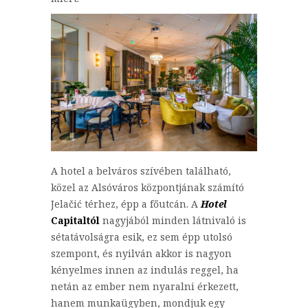
A hotel a belváros szívében található,
közel az Alsóváros központjának számító
Jelačić térhez, épp a főutcán. A
Hotel
Capitaltól
nagyjából minden látnivaló is
sétatávolságra esik, ez sem épp utolsó
szempont, és nyilván akkor is nagyon
kényelmes innen az indulás reggel, ha
netán az ember nem nyaralni érkezett,
hanem munkaügyben, mondjuk egy