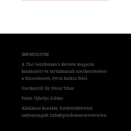
IMPRESSZUM
A The Gentleman’s Review magazin
kiadásáért és tartalmának szerkesztéséért
a főszerkesztő, Pécsi Balázs felel.
Szerkesztő: Dr. Pécsi Tibor
Fotós: Újhelyi Zoltán
Általános kontakt, hirdetésfelvétel,
sajtóanyagok: info@gentlemansreview.hu