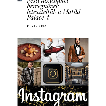
Pesti luxushotel
hercegnővel:
leteszteltük a Matild
Palace-t
OLVASD EL!