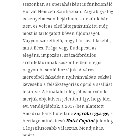
szezonban az operaházként is funkcionáló
Horvát Nemzeti Színházban. Zágráb gyalog
is kényelmesen bejárható, s nekünk bár
nem ez volt az első látogatásunk itt, még
most is tartogatott bőven újdonságot.
Nagyon szerethető, hogy bár jóval kisebb,
mint Bécs, Prága vagy Budapest, az
elegáns, impozáns, századfordulós
architektúrának köszönhetően mégis
nagyon hasonló hozzájuk. A város
méretéből fakadóan nyilvánvalóan sokkal
kevesebb a felsőkategóriás opció a szállást
tekintve. A kínálatot elég jól ismervén ki
merjük objektíven jelenteni így, hogy idei
évi vendéglátónk, a 2017-ben alapított
Amadria Park hotellánc
zágrábi egysége
, a
heritage minősítésű
Hotel Capital
jelenleg
a legstílusosabb választás. Mondjuk is,
miért.