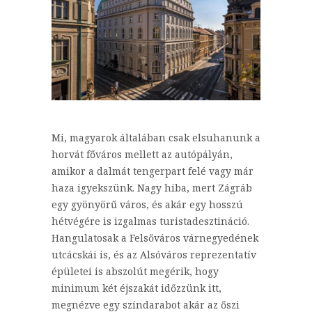
Mi, magyarok általában csak elsuhanunk a
horvát főváros mellett az autópályán,
amikor a dalmát tengerpart felé vagy már
haza igyekszünk. Nagy hiba, mert Zágráb
egy gyönyörű város, és akár egy hosszú
hétvégére is izgalmas turistadesztináció.
Hangulatosak a Felsőváros várnegyedének
utcácskái is, és az Alsóváros reprezentatív
épületei is abszolút megérik, hogy
minimum két éjszakát időzzünk itt,
megnézve egy színdarabot akár az őszi